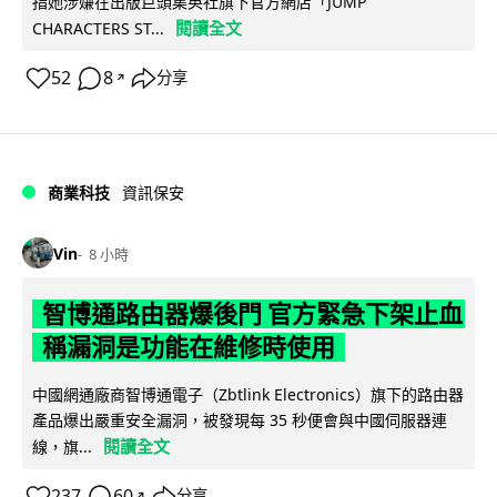
指她涉嫌在出版巨頭集英社旗下官方網店「JUMP
閱讀全文
CHARACTERS ST...
52
8
分享
↗
商業科技
資訊保安
Vin
8 小時
智博通路由器爆後門 官方緊急下架止血
稱漏洞是功能在維修時使用
中國網通廠商智博通電子（Zbtlink Electronics）旗下的路由器
產品爆出嚴重安全漏洞，被發現每 35 秒便會與中國伺服器連
閱讀全文
線，旗...
237
60
分享
↗