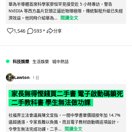
華為半導體首席科學家廖恒罕見接受近 5 小時專訪，警告
NVIDIA 等西方晶片巨頭正逼近物理極限，傳統製程升級已失經
閱讀全文
濟效益。他同時介紹華為...
1,546
593
分享
↗
科技娛樂
生活娛樂
城中熱話
Lawton
1 日
家長無得慳錢買二手書 電子啟動碼鎖死
二手教科書 學生無法做功課
社福界立法會議員陳文宜指，一間中學書單價錢按年加 14.7%
遠超通漲，令家長難以負擔。而且電子教材啟動碼這項設計，
閱讀全文
令學生無法完成功課，二手...