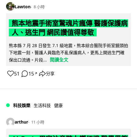
Lawton
8 小時
熊本地震手術室驚魂片瘋傳 醫護保護病
人、逃生門 網民讚值得尊敬
熊本縣 7 月 28 日發生 7.1 級地震，熊本綜合醫院手術室鏡頭拍
下地震一刻，醫護人員臨危不亂保護病人，更馬上開逃生門確
閱讀全文
保出口流通。片段...
51
15
分享
↗
科技娛樂
生活科技
健康
arthur
11 小時