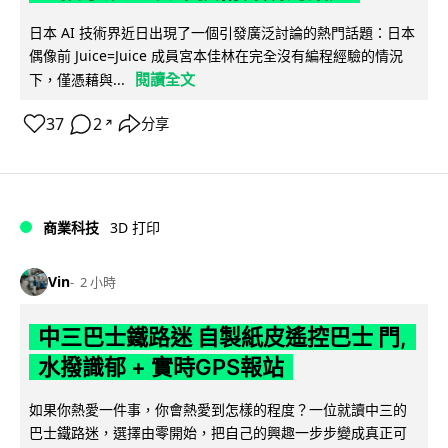
日本 AI 技術界近日出現了一個引發廣泛討論的熱門話題：日本
偶像前 Juice=Juice 成員宮本佳林在完全沒有編程經驗的情況
閱讀全文
下，僅憑藉與...
37
2
分享
↗
商業科技
3D 打印
Vin
2 小時
中三巴士鐵路迷 自製紙皮遙控巴士 門,
水撥識郁 + 實時GPS報站
如果你熱愛一件事，你會熱愛到怎樣的程度？一位就讀中三的
巴士鐵路迷，選擇由零開始，把自己的興趣一步步變成真正可