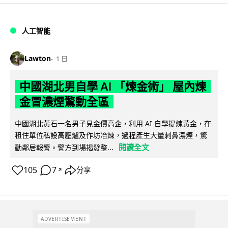
人工智能
Lawton
1 日
中國湖北男自學 AI 「煉金術」 屋內煉
金冒濃煙驚動全區
中國湖北黃石一名男子見金價高企，利用 AI 自學提煉黃金，在
租住單位私設高壓爐及作坊冶煉，過程產生大量刺鼻濃煙，驚
閱讀全文
動鄰居報警。警方到場揭發整...
105
7
分享
↗
ADVERTISEMENT