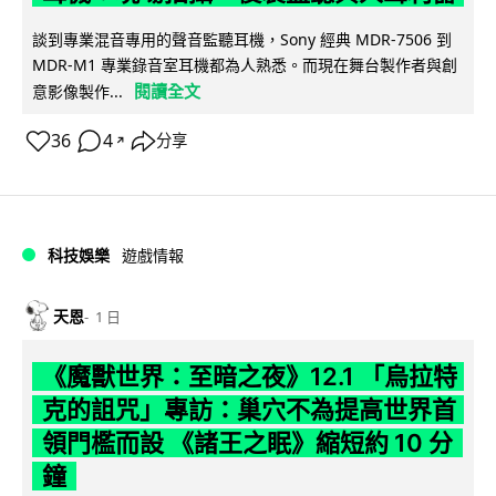
談到專業混音專用的聲音監聽耳機，Sony 經典 MDR-7506 到
MDR-M1 專業錄音室耳機都為人熟悉。而現在舞台製作者與創
閱讀全文
意影像製作...
36
4
分享
↗
科技娛樂
遊戲情報
天恩
1 日
《魔獸世界：至暗之夜》12.1 「烏拉特
克的詛咒」專訪：巢穴不為提高世界首
領門檻而設 《諸王之眠》縮短約 10 分
鐘