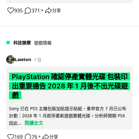
935
371
分享
↗
科技娛樂
遊戲情報
Lawton
1 日
PlayStation 確認停產實體光碟 包裝印
出重要通告 2028 年 1 月後不出光碟遊
戲
Sony 已在 PS5 主機包裝加貼提示貼紙，重申官方 7 月已公布
計劃：2028 年 1 月起停產新遊戲實體光碟。分析師預期 PS6
閱讀全文
因此...
169
76
分享
↗