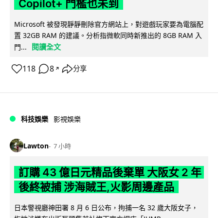
Copilot+ 門檻也未到
Microsoft 被發現靜靜刪除官方網站上，對遊戲玩家要為電腦配
置 32GB RAM 的建議。分析指微軟同時新推出的 8GB RAM 入
閱讀全文
門...
118
8
分享
↗
科技娛樂
影視娛樂
Lawton
7 小時
訂購 43 億日元精品後棄單 大阪女 2 年
後終被捕 涉海賊王,火影周邊產品
日本警視廳神田署 8 月 6 日公布，拘捕一名 32 歲大阪女子，