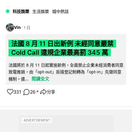
科技娛樂
生活娛樂
城中熱話
Vin
1 日
法國 8 月 11 日出新例 未經同意嚴禁
Cold Call 違規企業最高罰 345 萬
法國將於 8 月 11 日起實施新例，全面禁止企業未經消費者同意
致電推銷，由「opt-out」拒接登記制轉為「opt-in」先徵同意
閱讀全文
機制。違...
331
26
分享
↗
ADVERTISEMENT