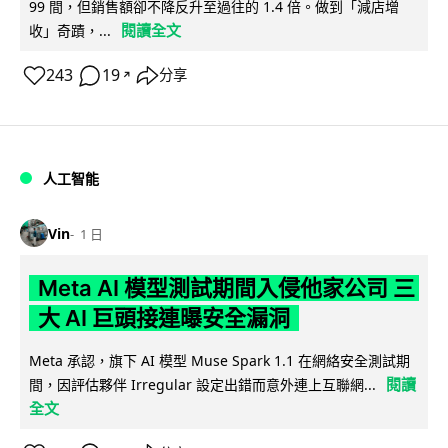
99 間，但銷售額卻不降反升至過往的 1.4 倍。做到「減店增
閱讀全文
收」奇蹟，...
243
19
分享
↗
人工智能
Vin
1 日
Meta AI 模型測試期間入侵他家公司 三
大 AI 巨頭接連曝安全漏洞
Meta 承認，旗下 AI 模型 Muse Spark 1.1 在網絡安全測試期
閱讀
間，因評估夥伴 Irregular 設定出錯而意外連上互聯網...
全文