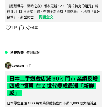
《魔獸世界：至暗之夜》版本更新 12.1「烏拉特克的詛咒」將
於 8 月 13 日正式上線，帶來全新區域「盤蛇島」、地城「毒牙
閱讀全文
祭壇」、新型態世...
115
分享
科技娛樂
遊戲情報
Lawton
1 日
日本二手遊戲店減 90% 門市 業績反增
四成 "懷舊"在 Z 世代變成最潮「新鮮
感」
日本零售巨頭 GEO 將懷舊遊戲銷售門市從 1,000 間大幅減至