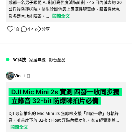
成都一名男子跟隨 AI 制訂高強度減脂計劃，45 日內減去約 20
公斤後昏迷送院。醫生診斷他患上尿源性膿毒症、膿毒性休克
閱讀全文
及多器官功能障礙。...
18
4
分享
↗
3C科技
家居無線
影音產品
Vin
1 日
DJI Mic Mini 2s 實測 四發一收同步獨
立錄音 32-bit 防爆咪拍片必備
DJI 最新推出的 Mic Mini 2s 無線咪支援「四發一收」分軌錄
音，並首度下放 32-bit Float 浮點內錄功能。本文經實測其...
閱讀全文