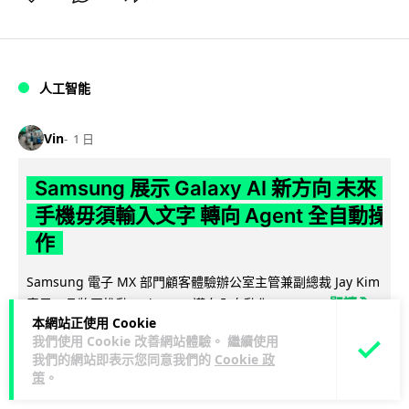
人工智能
Vin
1 日
Samsung 展示 Galaxy AI 新方向 未來
手機毋須輸入文字 轉向 Agent 全自動操
作
Samsung 電子 MX 部門顧客體驗辦公室主管兼副總裁 Jay Kim
閱讀全
表示，品牌正推動 Galaxy AI 邁向全自動化 Agent...
本網站正使用 Cookie
文
我們使用 Cookie 改善網站體驗。 繼續使用
我們的網站即表示您同意我們的
Cookie 政
27
4
分享
↗
策
。