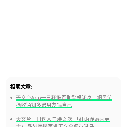
相關文章:
天文台App一日狂推百則警報訊息 網民笑
稱收通知多過男友搵自己
天文台一日俾人鬧爆 2 次 「紅雨後落雨更
大」 新界居民再批天文台偏重港島