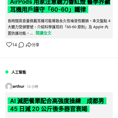
AirPods 用家注意聽力響紅燈 醫學界籲
耳機用戶謹守「60-60」鐵律
長時間高音量佩戴耳機可能導致永久性噪音性聽損。本文盤點 4
大聽力受損警號，介紹科學護耳的「60-60 原則」及 Apple 內
閱讀全文
置防護功能，...
14
分享
人工智能
arthur
12 小時
AI 減肥餐單配合高強度操練 成都男
45 日減 20 公斤後多器官衰竭