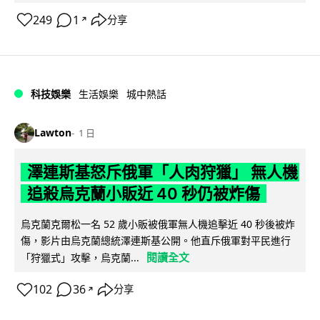
249
1
分享
↗
科技娛樂
生活娛樂
城中熱話
Lawton
1 日
澤連斯基怒斥俄軍「人肉狩獵」 無人機
追殺烏克蘭小販近 40 秒仍被炸傷
烏克蘭克爾松一名 52 歲小販被俄軍無人機追擊近 40 秒後被炸
傷，影片由烏克蘭總統澤連斯基公開。他直斥俄軍對平民進行
閱讀全文
「狩獵式」攻擊，烏克蘭...
102
36
分享
↗