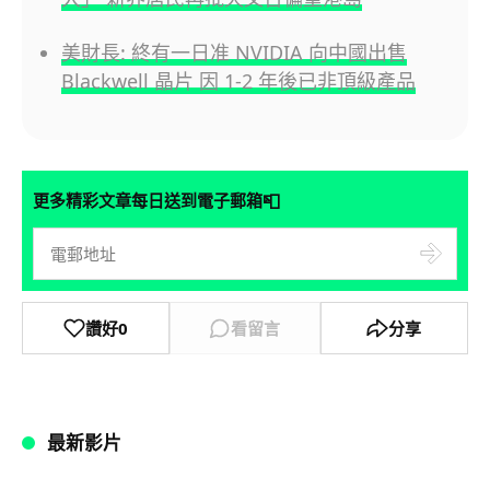
美財長: 終有一日准 NVIDIA 向中國出售
Blackwell 晶片 因 1-2 年後已非頂級產品
📮
更多精彩文章每日送到電子郵箱
讚好
0
看留言
分享
最新影片