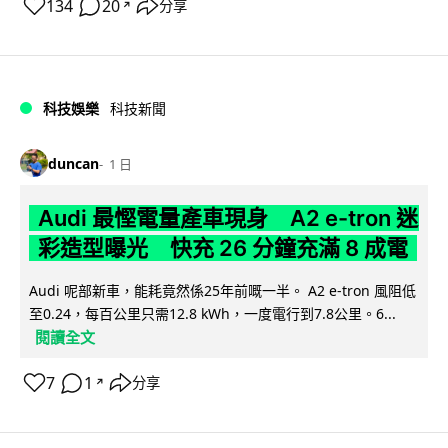
134
20
分享
↗
科技娛樂
科技新聞
duncan
1 日
Audi 最慳電量產車現身 A2 e-tron 迷
彩造型曝光 快充 26 分鐘充滿 8 成電
Audi 呢部新車，能耗竟然係25年前嘅一半。 A2 e-tron 風阻低
至0.24，每百公里只需12.8 kWh，一度電行到7.8公里。6...
閱讀全文
7
1
分享
↗