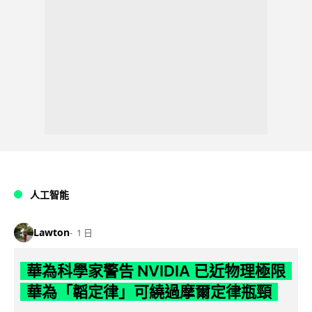
人工智能
Lawton
1 日
華為科學家警告 NVIDIA 已近物理極限
華為「韜定律」可繞過摩爾定律瓶頸