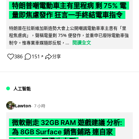
特朗普嘲電動車主有里程病 剩 75% 電
量即焦慮發作 狂言一手終結電車指令
特朗普在拉斯維加斯造勢大會上公開嘲諷電動車車主患有「里
程焦慮病」，聲稱電量剩 75% 便發作，並重申已廢除電動車強
閱讀全文
制令。惟專業車媒隨即反駁，...
386
151
分享
↗
人工智能
Lawton
7 小時
微軟刪走 32GB RAM 遊戲建議 分析:
為 8GB Surface 銷售鋪路 連自家