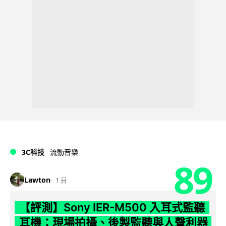
3C科技
流動音樂
89
Lawton
1 日
【評測】Sony IER-M500 入耳式監聽
耳機：現場拍攝、後製監聽與人聲利器