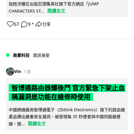
指她涉嫌在出版巨頭集英社旗下官方網店「JUMP
閱讀全文
CHARACTERS ST...
67
9
分享
↗
商業科技
資訊保安
Vin
1 日
智博通路由器爆後門 官方緊急下架止血
稱漏洞是功能在維修時使用
中國網通廠商智博通電子（Zbtlink Electronics）旗下的路由器
產品爆出嚴重安全漏洞，被發現每 35 秒便會與中國伺服器連
閱讀全文
線，旗...