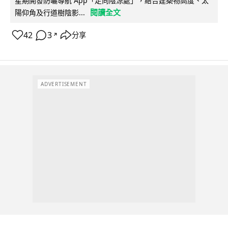
星期開發防曬導航 App「走向陰涼處」，結合建築物高度、太
閱讀全文
陽仰角及行道樹陰影...
42
3
分享
↗
ADVERTISEMENT