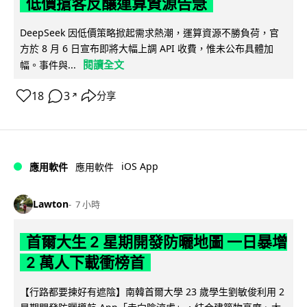
低價搶客反釀運算資源告急
DeepSeek 因低價策略掀起需求熱潮，運算資源不勝負荷，官
方於 8 月 6 日宣布即將大幅上調 API 收費，惟未公布具體加
閱讀全文
幅。事件與...
18
3
分享
↗
iOS App
應用軟件
應用軟件
Lawton
7 小時
首爾大生 2 星期開發防曬地圖 一日暴增
2 萬人下載衝榜首
【行路都要揀好有遮陰】南韓首爾大學 23 歲學生劉敏俊利用 2