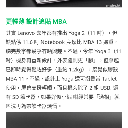
更輕薄 設計追貼 MBA
其實 Lenovo 去年都有推出 Yoga 2（11 吋），但
缺點係 11.6 吋 Notebook 竟然比 MBA 13 還重，
睇完數字都幾乎冇晒興趣。不過，今年 Yoga 3（11
吋）機身再重新設計，外表雖則更「膠」，但拿起
已即時覺得輕咗好多（重約 1.2kg），感覺似膠殼
MBA 11。不過，設計上 Yoga 還可摺疊當 Tablet
使用，屏幕支援輕觸，而且機旁除了 2 組 USB, 還
有 SD 讀卡器，如果好似小編 咁經常要「過相」就
唔洗再為帶讀卡器煩惱。