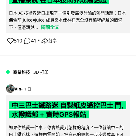
直播系統 在日本技術界成為話題
日本 AI 技術界近日出現了一個引發廣泛討論的熱門話題：日本
偶像前 Juice=Juice 成員宮本佳林在完全沒有編程經驗的情況
閱讀全文
下，僅憑藉與...
510
41
分享
↗
商業科技
3D 打印
Vin
1 日
中三巴士鐵路迷 自製紙皮遙控巴士 門,
水撥識郁 + 實時GPS報站
如果你熱愛一件事，你會熱愛到怎樣的程度？一位就讀中三的
巴士鐵路迷，選擇由零開始，把自己的興趣一步步變成真正可