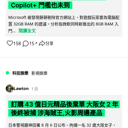
Copilot+ 門檻也未到
Microsoft 被發現靜靜刪除官方網站上，對遊戲玩家要為電腦配
置 32GB RAM 的建議。分析指微軟同時新推出的 8GB RAM 入
閱讀全文
門...
158
15
分享
↗
科技娛樂
影視娛樂
Lawton
1 日
訂購 43 億日元精品後棄單 大阪女 2 年
後終被捕 涉海賊王,火影周邊產品
日本警視廳神田署 8 月 6 日公布，拘捕一名 32 歲大阪女子，