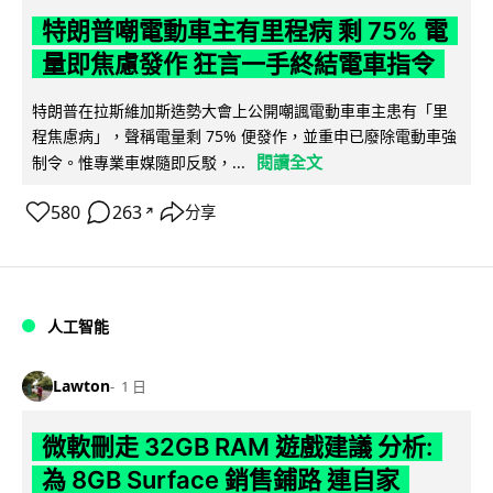
特朗普嘲電動車主有里程病 剩 75% 電
量即焦慮發作 狂言一手終結電車指令
特朗普在拉斯維加斯造勢大會上公開嘲諷電動車車主患有「里
程焦慮病」，聲稱電量剩 75% 便發作，並重申已廢除電動車強
閱讀全文
制令。惟專業車媒隨即反駁，...
580
263
分享
↗
人工智能
Lawton
1 日
微軟刪走 32GB RAM 遊戲建議 分析:
為 8GB Surface 銷售鋪路 連自家