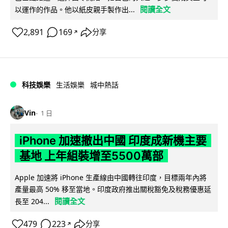
閱讀全文
以運作的作品。他以紙皮親手製作出...
2,891
169
分享
↗
科技娛樂
生活娛樂
城中熱話
Vin
1 日
iPhone 加速撤出中國 印度成新機主要
基地 上年組裝增至5500萬部
Apple 加速將 iPhone 生產線由中國轉往印度，目標兩年內將
產量最高 50% 移至當地。印度政府推出關稅豁免及稅務優惠延
閱讀全文
長至 204...
479
223
分享
↗