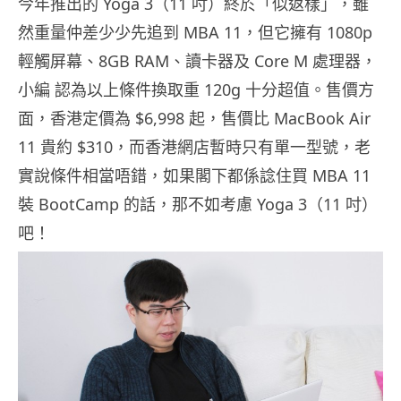
今年推出的 Yoga 3（11 吋）終於「似返樣」，雖
然重量仲差少少先追到 MBA 11，但它擁有 1080p
輕觸屏幕、8GB RAM、讀卡器及 Core M 處理器，
小編 認為以上條件換取重 120g 十分超值。售價方
面，香港定價為 $6,998 起，售價比 MacBook Air
11 貴約 $310，而香港網店暫時只有單一型號，老
實說條件相當唔錯，如果閣下都係諗住買 MBA 11
裝 BootCamp 的話，那不如考慮 Yoga 3（11 吋）
吧！