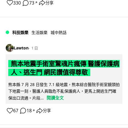
330
73
分享
↗
科技娛樂
生活娛樂
城中熱話
Lawton
1 日
熊本地震手術室驚魂片瘋傳 醫護保護病
人、逃生門 網民讚值得尊敬
熊本縣 7 月 28 日發生 7.1 級地震，熊本綜合醫院手術室鏡頭拍
下地震一刻，醫護人員臨危不亂保護病人，更馬上開逃生門確
閱讀全文
保出口流通。片段...
67
18
分享
↗