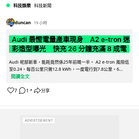
科技娛樂
科技新聞
duncan
19 小時
Audi 最慳電量產車現身 A2 e-tron 迷
彩造型曝光 快充 26 分鐘充滿 8 成電
Audi 呢部新車，能耗竟然係25年前嘅一半。 A2 e-tron 風阻低
至0.24，每百公里只需12.8 kWh，一度電行到7.8公里。6...
閱讀全文
7
1
分享
↗
ADVERTISEMENT