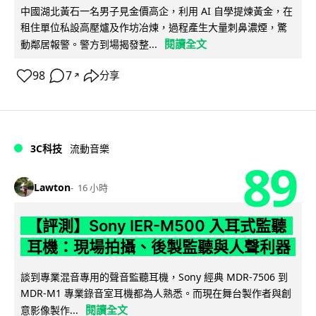
中國湖北黃石一名男子見金價高企，利用 AI 自學提煉黃金，在
租住單位私設高壓爐及作坊冶煉，過程產生大量刺鼻濃煙，驚
閱讀全文
動鄰居報警。警方到場揭發整...
98
7
分享
↗
3C科技
流動音樂
89
Lawton
16 小時
【評測】Sony IER-M500 入耳式監聽
耳機：現場拍攝、後製監聽與人聲利器
談到專業混音專用的聲音監聽耳機，Sony 經典 MDR-7506 到
MDR-M1 專業錄音室耳機都為人熟悉。而現在舞台製作者與創
閱讀全文
意影像製作...