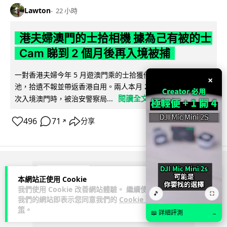
Lawton
22 小時
港夫婦澳門的士拾相機 據為己有被的士
Cam 睇到 2 個月後再入境被捕
一對香港夫婦今年 5 月遊澳門乘的士拾獲他人遺留相機及電
×
池，拾遺不報並帶返香港自用。兩人本月 2 日經港珠澳大橋再
閱讀全文
次入境澳門時，被治安警察局...
496
71
分享
↗
ADVERTISEMENT
本網站正使用 Cookie
我們使用 Cookie 改善網站體驗。 繼續使用
🎵
⛶
我們的網站即表示您同意我們的
Cookie 政
策
。
📖 詳細評測
→