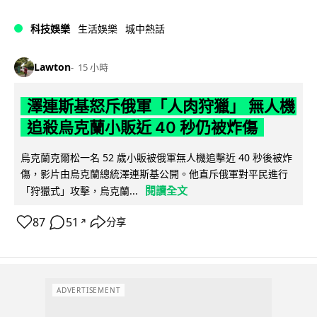
科技娛樂
生活娛樂
城中熱話
Lawton
15 小時
澤連斯基怒斥俄軍「人肉狩獵」 無人機
追殺烏克蘭小販近 40 秒仍被炸傷
烏克蘭克爾松一名 52 歲小販被俄軍無人機追擊近 40 秒後被炸
傷，影片由烏克蘭總統澤連斯基公開。他直斥俄軍對平民進行
閱讀全文
「狩獵式」攻擊，烏克蘭...
87
51
分享
↗
ADVERTISEMENT