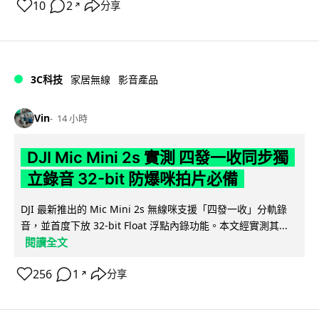
10
2
分享
↗
3C科技
家居無線
影音產品
Vin
14 小時
DJI Mic Mini 2s 實測 四發一收同步獨
立錄音 32-bit 防爆咪拍片必備
DJI 最新推出的 Mic Mini 2s 無線咪支援「四發一收」分軌錄
音，並首度下放 32-bit Float 浮點內錄功能。本文經實測其...
閱讀全文
256
1
分享
↗