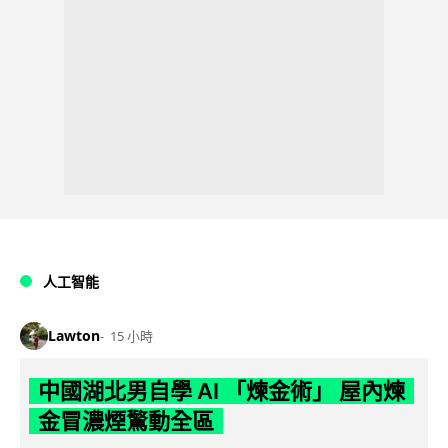
人工智能
Lawton
15 小時
中國湖北男自學 AI 「煉金術」 屋內煉
金冒濃煙驚動全區