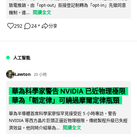
致電推銷，由「opt-out」拒接登記制轉為「opt-in」先徵同意
閱讀全文
機制。違...
292
24
分享
↗
人工智能
Lawton
20 小時
華為科學家警告 NVIDIA 已近物理極限
華為「韜定律」可繞過摩爾定律瓶頸
華為半導體首席科學家廖恒罕見接受近 5 小時專訪，警告
NVIDIA 等西方晶片巨頭正逼近物理極限，傳統製程升級已失經
閱讀全文
濟效益。他同時介紹華為...