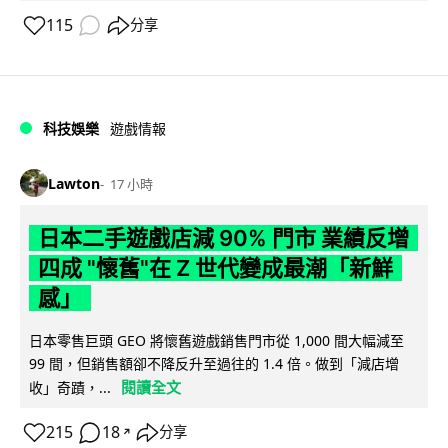
115
分享
科技娛樂
遊戲情報
Lawton
17 小時
日本二手遊戲店減 90% 門市 業績反增
四成 "懷舊"在 Z 世代變成最潮「新鮮
感」
日本零售巨頭 GEO 將懷舊遊戲銷售門市從 1,000 間大幅減至
99 間，但銷售額卻不降反升至過往的 1.4 倍。做到「減店增
閱讀全文
收」奇蹟，...
215
18
分享
↗