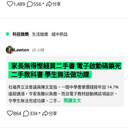
1,489
556
分享
↗
科技娛樂
生活娛樂
城中熱話
Lawton
20 小時
家長無得慳錢買二手書 電子啟動碼鎖死
二手教科書 學生無法做功課
社福界立法會議員陳文宜指，一間中學書單價錢按年加 14.7%
遠超通漲，令家長難以負擔。而且電子教材啟動碼這項設計，
閱讀全文
令學生無法完成功課，二手...
864
334
分享
↗