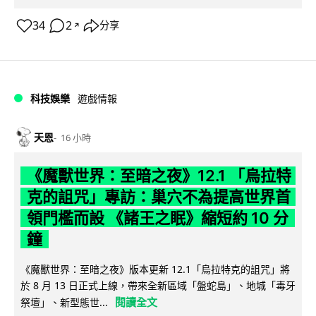
34
2
分享
↗
科技娛樂
遊戲情報
天恩
16 小時
《魔獸世界：至暗之夜》12.1 「烏拉特
克的詛咒」專訪：巢穴不為提高世界首
領門檻而設 《諸王之眠》縮短約 10 分
鐘
《魔獸世界：至暗之夜》版本更新 12.1「烏拉特克的詛咒」將
於 8 月 13 日正式上線，帶來全新區域「盤蛇島」、地城「毒牙
閱讀全文
祭壇」、新型態世...