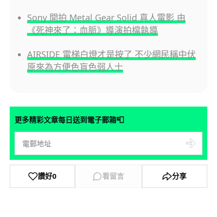
Sony 開拍 Metal Gear Solid 真人電影 由
《死神來了：血脈》導演拍檔執導
AIRSIDE 電梯白燈才是按了 不少網民稱中伏
原來為方便色盲色弱人士
📮
更多精彩文章每日送到電子郵箱
讚好
0
看留言
分享