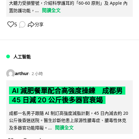
大聽力受損警號，介紹科學護耳的「60-60 原則」及 Apple 內
閱讀全文
置防護功能，...
5
分享
人工智能
arthur
2 小時
AI 減肥餐單配合高強度操練 成都男
45 日減 20 公斤後多器官衰竭
成都一名男子跟隨 AI 制訂高強度減脂計劃，45 日內減去約 20
公斤後昏迷送院。醫生診斷他患上尿源性膿毒症、膿毒性休克
閱讀全文
及多器官功能障礙。...