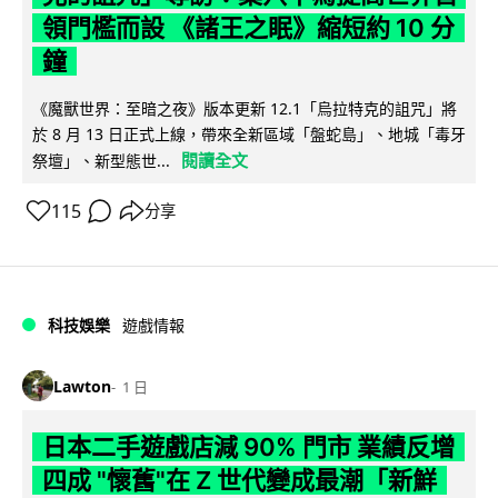
領門檻而設 《諸王之眠》縮短約 10 分
鐘
《魔獸世界：至暗之夜》版本更新 12.1「烏拉特克的詛咒」將
於 8 月 13 日正式上線，帶來全新區域「盤蛇島」、地城「毒牙
閱讀全文
祭壇」、新型態世...
115
分享
科技娛樂
遊戲情報
Lawton
1 日
日本二手遊戲店減 90% 門市 業績反增
四成 "懷舊"在 Z 世代變成最潮「新鮮