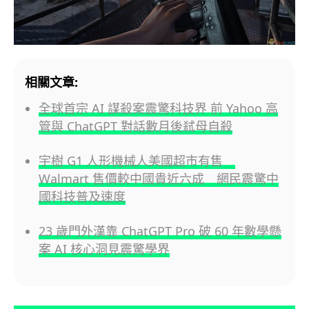
相關文章:
全球首宗 AI 謀殺案震驚科技界 前 Yahoo 高
管與 ChatGPT 對話數月後弒母自殺
宇樹 G1 人形機械人美國超市有售
Walmart 售價較中國貴近六成 網民震驚中
國科技普及速度
23 歲門外漢靠 ChatGPT Pro 破 60 年數學懸
案 AI 核心洞見震驚學界