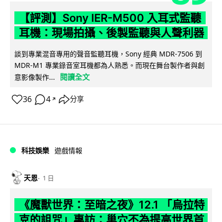
【評測】Sony IER-M500 入耳式監聽
耳機：現場拍攝、後製監聽與人聲利器
談到專業混音專用的聲音監聽耳機，Sony 經典 MDR-7506 到
MDR-M1 專業錄音室耳機都為人熟悉。而現在舞台製作者與創
閱讀全文
意影像製作...
36
4
分享
↗
科技娛樂
遊戲情報
天恩
1 日
《魔獸世界：至暗之夜》12.1 「烏拉特
克的詛咒」專訪：巢穴不為提高世界首