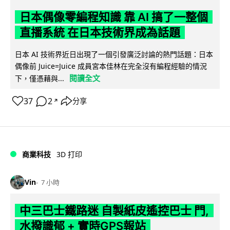
日本偶像零編程知識 靠 AI 搞了一整個
直播系統 在日本技術界成為話題
日本 AI 技術界近日出現了一個引發廣泛討論的熱門話題：日本
偶像前 Juice=Juice 成員宮本佳林在完全沒有編程經驗的情況
閱讀全文
下，僅憑藉與...
37
2
分享
↗
商業科技
3D 打印
Vin
7 小時
中三巴士鐵路迷 自製紙皮遙控巴士 門,
水撥識郁 + 實時GPS報站