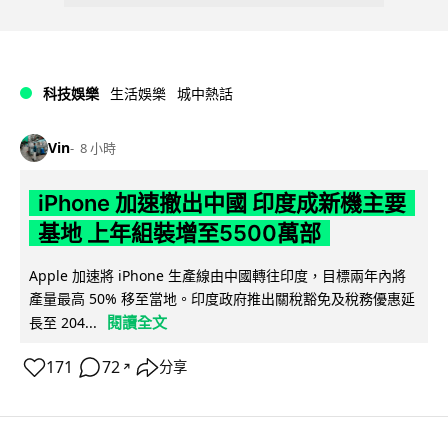
科技娛樂
生活娛樂
城中熱話
Vin
8 小時
iPhone 加速撤出中國 印度成新機主要
基地 上年組裝增至5500萬部
Apple 加速將 iPhone 生產線由中國轉往印度，目標兩年內將
產量最高 50% 移至當地。印度政府推出關稅豁免及稅務優惠延
閱讀全文
長至 204...
171
72
分享
↗