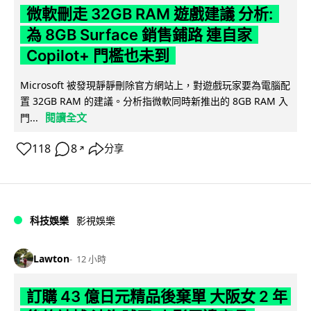
微軟刪走 32GB RAM 遊戲建議 分析:
為 8GB Surface 銷售鋪路 連自家
Copilot+ 門檻也未到
Microsoft 被發現靜靜刪除官方網站上，對遊戲玩家要為電腦配
置 32GB RAM 的建議。分析指微軟同時新推出的 8GB RAM 入
閱讀全文
門...
118
8
分享
↗
科技娛樂
影視娛樂
Lawton
12 小時
訂購 43 億日元精品後棄單 大阪女 2 年