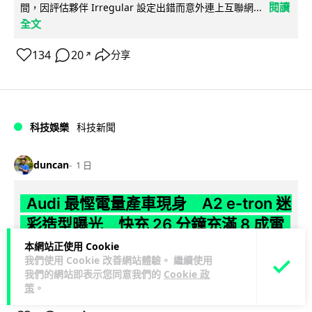
閱讀
間，因評估夥伴 Irregular 設定出錯而意外連上互聯網...
全文
134
20
分享
↗
科技娛樂
科技新聞
duncan
1 日
Audi 最慳電量產車現身 A2 e-tron 迷
彩造型曝光 快充 26 分鐘充滿 8 成電
本網站正使用 Cookie
Audi 呢部新車，能耗竟然係25年前嘅一半。 A2 e-tron 風阻低
我們使用 Cookie 改善網站體驗。 繼續使用
至0.24，每百公里只需12.8 kWh，一度電行到7.8公里。6...
我們的網站即表示您同意我們的
Cookie 政
閱讀全文
策
。