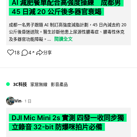
AI 減肥餐單配合高強度操練 成都男
45 日減 20 公斤後多器官衰竭
成都一名男子跟隨 AI 制訂高強度減脂計劃，45 日內減去約 20
公斤後昏迷送院。醫生診斷他患上尿源性膿毒症、膿毒性休克
閱讀全文
及多器官功能障礙。...
18
4
分享
↗
3C科技
家居無線
影音產品
Vin
1 日
DJI Mic Mini 2s 實測 四發一收同步獨
立錄音 32-bit 防爆咪拍片必備