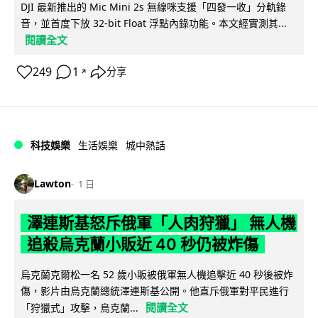
DJI 最新推出的 Mic Mini 2s 無線咪支援「四發一收」分軌錄
音，並首度下放 32-bit Float 浮點內錄功能。本文經實測其...
閱讀全文
249
1
分享
↗
科技娛樂
生活娛樂
城中熱話
Lawton
1 日
澤連斯基怒斥俄軍「人肉狩獵」 無人機
追殺烏克蘭小販近 40 秒仍被炸傷
烏克蘭克爾松一名 52 歲小販被俄軍無人機追擊近 40 秒後被炸
傷，影片由烏克蘭總統澤連斯基公開。他直斥俄軍對平民進行
閱讀全文
「狩獵式」攻擊，烏克蘭...