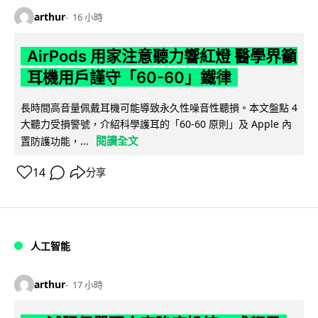
arthur
16 小時
AirPods 用家注意聽力響紅燈 醫學界籲
耳機用戶謹守「60-60」鐵律
長時間高音量佩戴耳機可能導致永久性噪音性聽損。本文盤點 4
大聽力受損警號，介紹科學護耳的「60-60 原則」及 Apple 內
閱讀全文
置防護功能，...
14
分享
人工智能
arthur
17 小時