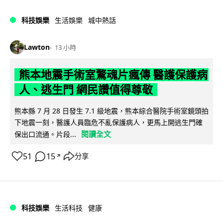
科技娛樂
生活娛樂
城中熱話
Lawton
13 小時
熊本地震手術室驚魂片瘋傳 醫護保護病
人、逃生門 網民讚值得尊敬
熊本縣 7 月 28 日發生 7.1 級地震，熊本綜合醫院手術室鏡頭拍
下地震一刻，醫護人員臨危不亂保護病人，更馬上開逃生門確
閱讀全文
保出口流通。片段...
51
15
分享
↗
科技娛樂
生活科技
健康