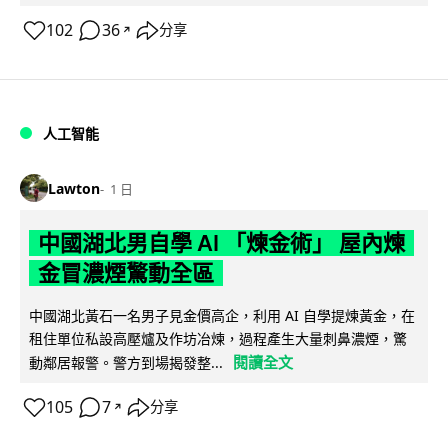
102
36
分享
↗
人工智能
Lawton
1 日
中國湖北男自學 AI 「煉金術」 屋內煉
金冒濃煙驚動全區
中國湖北黃石一名男子見金價高企，利用 AI 自學提煉黃金，在
租住單位私設高壓爐及作坊冶煉，過程產生大量刺鼻濃煙，驚
閱讀全文
動鄰居報警。警方到場揭發整...
105
7
分享
↗