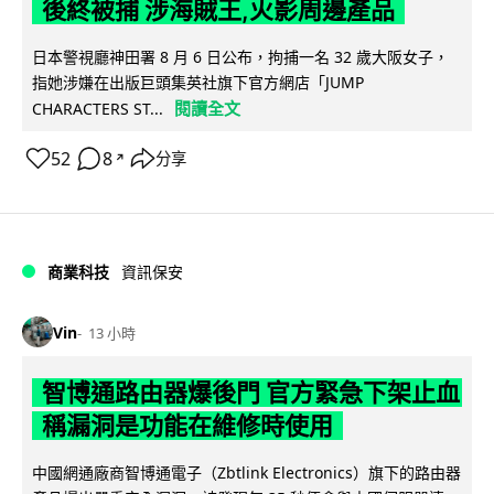
後終被捕 涉海賊王,火影周邊產品
日本警視廳神田署 8 月 6 日公布，拘捕一名 32 歲大阪女子，
指她涉嫌在出版巨頭集英社旗下官方網店「JUMP
閱讀全文
CHARACTERS ST...
52
8
分享
↗
商業科技
資訊保安
Vin
13 小時
智博通路由器爆後門 官方緊急下架止血
稱漏洞是功能在維修時使用
中國網通廠商智博通電子（Zbtlink Electronics）旗下的路由器