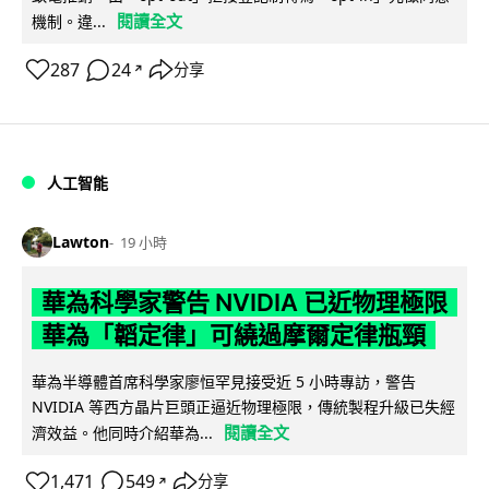
閱讀全文
機制。違...
287
24
分享
↗
人工智能
Lawton
19 小時
華為科學家警告 NVIDIA 已近物理極限
華為「韜定律」可繞過摩爾定律瓶頸
華為半導體首席科學家廖恒罕見接受近 5 小時專訪，警告
NVIDIA 等西方晶片巨頭正逼近物理極限，傳統製程升級已失經
閱讀全文
濟效益。他同時介紹華為...
1,471
549
分享
↗