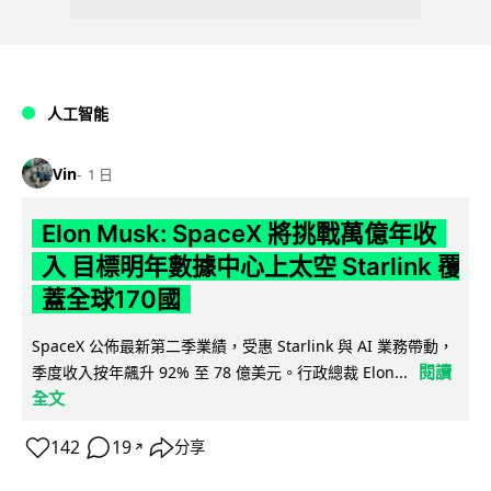
人工智能
Vin
1 日
Elon Musk: SpaceX 將挑戰萬億年收
入 目標明年數據中心上太空 Starlink 覆
蓋全球170國
SpaceX 公佈最新第二季業績，受惠 Starlink 與 AI 業務帶動，
閱讀
季度收入按年飆升 92% 至 78 億美元。行政總裁 Elon...
全文
142
19
分享
↗