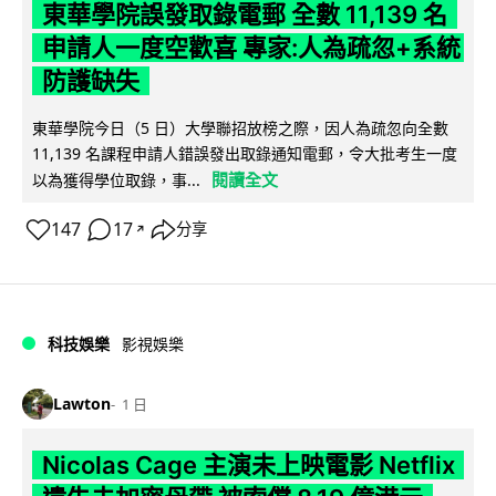
東華學院誤發取錄電郵 全數 11,139 名
申請人一度空歡喜 專家:人為疏忽+系統
防護缺失
東華學院今日（5 日）大學聯招放榜之際，因人為疏忽向全數
11,139 名課程申請人錯誤發出取錄通知電郵，令大批考生一度
閱讀全文
以為獲得學位取錄，事...
147
17
分享
↗
科技娛樂
影視娛樂
Lawton
1 日
Nicolas Cage 主演未上映電影 Netflix