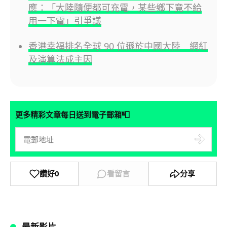
應：「大陸隨便都可充電，某些鄉下竟不給
用一下電」引爭議
香港幸福排名全球 90 位遜於中國大陸 網紅
及演算法成主因
📮
更多精彩文章每日送到電子郵箱
讚好
0
看留言
分享
最新影片