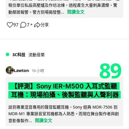
租住單位私設高壓爐及作坊冶煉，過程產生大量刺鼻濃煙，驚
閱讀全文
動鄰居報警。警方到場揭發整...
97
7
分享
↗
3C科技
流動音樂
89
Lawton
16 小時
【評測】Sony IER-M500 入耳式監聽
耳機：現場拍攝、後製監聽與人聲利器
談到專業混音專用的聲音監聽耳機，Sony 經典 MDR-7506 到
MDR-M1 專業錄音室耳機都為人熟悉。而現在舞台製作者與創
閱讀全文
意影像製作...