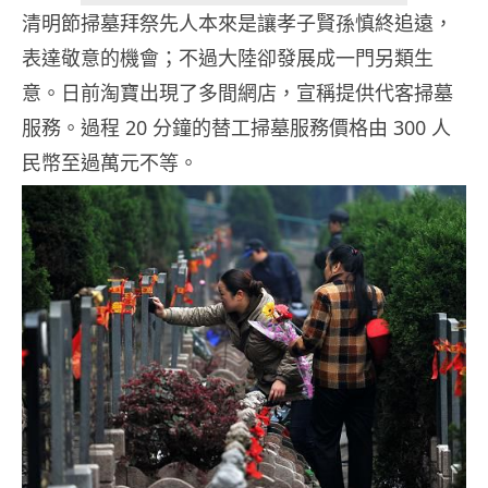
清明節掃墓拜祭先人本來是讓孝子賢孫慎終追遠，
表達敬意的機會；不過大陸卻發展成一門另類生
意。日前淘寶出現了多間網店，宣稱提供代客掃墓
服務。過程 20 分鐘的替工掃墓服務價格由 300 人
民幣至過萬元不等。