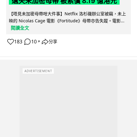
遺失未加密母帶 被索償 8.19 億港元
【唔見未加密母帶咁大件事】Netflix 洛杉磯辦公室被竊，未上
映的 Nicolas Cage 電影《Fortitude》母帶亦告失蹤。電影...
閱讀全文
183
10
分享
↗
ADVERTISEMENT