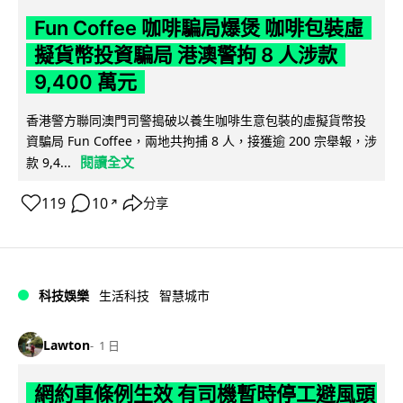
Fun Coffee 咖啡騙局爆煲 咖啡包裝虛
擬貨幣投資騙局 港澳警拘 8 人涉款
9,400 萬元
香港警方聯同澳門司警搗破以養生咖啡生意包裝的虛擬貨幣投
資騙局 Fun Coffee，兩地共拘捕 8 人，接獲逾 200 宗舉報，涉
閱讀全文
款 9,4...
119
10
分享
↗
科技娛樂
生活科技
智慧城市
Lawton
1 日
網約車條例生效 有司機暫時停工避風頭