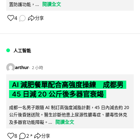
閱讀全文
置防護功能，...
4
分享
人工智能
arthur
2 小時
AI 減肥餐單配合高強度操練 成都男
45 日減 20 公斤後多器官衰竭
成都一名男子跟隨 AI 制訂高強度減脂計劃，45 日內減去約 20
公斤後昏迷送院。醫生診斷他患上尿源性膿毒症、膿毒性休克
閱讀全文
及多器官功能障礙。...
8
2
分享
↗