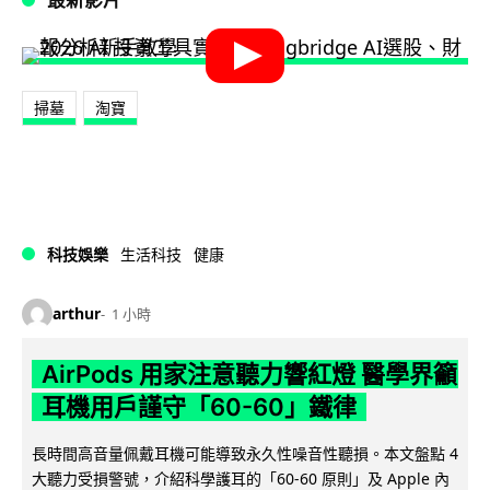
掃墓
淘寶
科技娛樂
生活科技
健康
arthur
1 小時
AirPods 用家注意聽力響紅燈 醫學界籲
耳機用戶謹守「60-60」鐵律
長時間高音量佩戴耳機可能導致永久性噪音性聽損。本文盤點 4
大聽力受損警號，介紹科學護耳的「60-60 原則」及 Apple 內