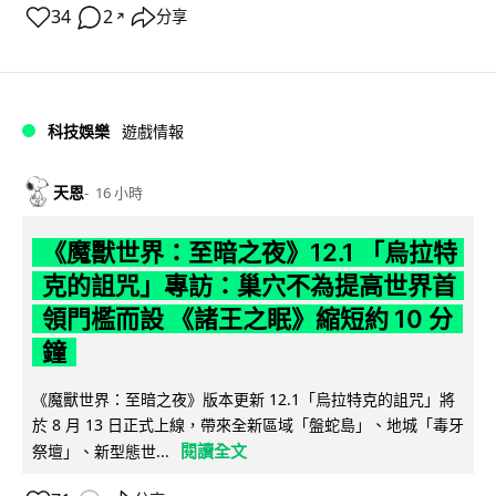
34
2
分享
↗
科技娛樂
遊戲情報
天恩
16 小時
《魔獸世界：至暗之夜》12.1 「烏拉特
克的詛咒」專訪：巢穴不為提高世界首
領門檻而設 《諸王之眠》縮短約 10 分
鐘
《魔獸世界：至暗之夜》版本更新 12.1「烏拉特克的詛咒」將
於 8 月 13 日正式上線，帶來全新區域「盤蛇島」、地城「毒牙
閱讀全文
祭壇」、新型態世...