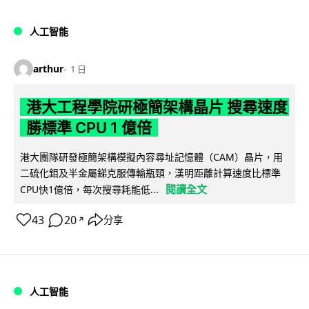
人工智能
arthur
1 日
港大工程學院研極簡架構晶片 搜尋速度
勝標準 CPU 1 億倍
港大團隊研發極簡架構模擬內容尋址記憶體（CAM）晶片，用
二硫化鉬及半金屬銻克服傳輸瓶頸，漢明距離計算速度比標準
閱讀全文
CPU快1億倍，每次搜尋耗能低...
43
20
分享
↗
人工智能