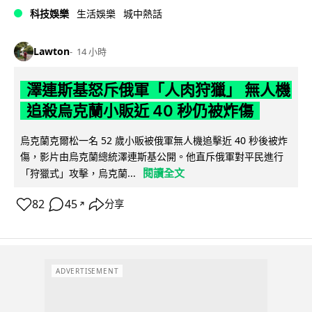
科技娛樂
生活娛樂
城中熱話
Lawton
14 小時
澤連斯基怒斥俄軍「人肉狩獵」 無人機
追殺烏克蘭小販近 40 秒仍被炸傷
烏克蘭克爾松一名 52 歲小販被俄軍無人機追擊近 40 秒後被炸
傷，影片由烏克蘭總統澤連斯基公開。他直斥俄軍對平民進行
閱讀全文
「狩獵式」攻擊，烏克蘭...
82
45
分享
↗
ADVERTISEMENT