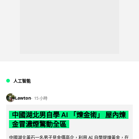
人工智能
Lawton
15 小時
中國湖北男自學 AI 「煉金術」 屋內煉
金冒濃煙驚動全區
中國湖北黃石一名男子見金價高企，利用 AI 自學提煉黃金，在