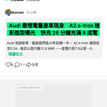
duncan
18 小時
Audi 最慳電量產車現身 A2 e-tron 迷
彩造型曝光 快充 26 分鐘充滿 8 成電
Audi 呢部新車，能耗竟然係25年前嘅一半。 A2 e-tron 風阻低
至0.24，每百公里只需12.8 kWh，一度電行到7.8公里。6...
閱讀全文
6
1
分享
↗
ADVERTISEMENT