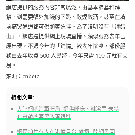
網店提供的服務內容非常廣泛，由基本掃墓和拜
祭，到需要額外加錢的下跪、敬煙敬酒，甚至在墳
前痛哭通通都可供顧客選擇。為了證明沒有「拜錯
山」，網店還提供網上現場直播。類似服務去年已
經出現，不過今年的「銷情」較去年慘淡，部份服
務由去年收費 500 人民幣，今年只需 100 元就有交
易。
來源：cnbeta
相關文章:
大陸網吧進軍旺角 提供睡床、淋浴間 未持
有賓館牌照民政署跟進
網民拍片有人在港鐵月台"偷電" 陸網民回