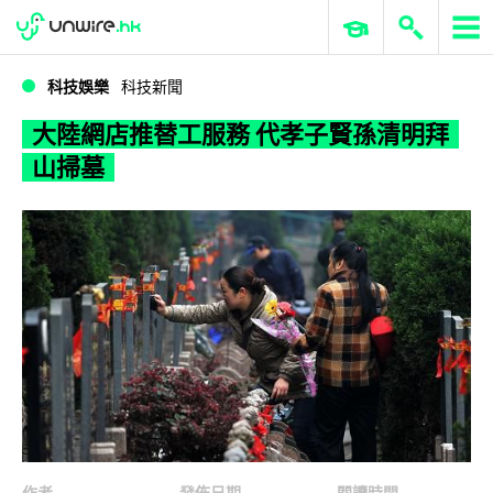
WWDC 2026
GenAI 與雲端科技專區
ERP 與商業 AI
大陸網店推替工服務 代孝子賢孫清明拜山掃墓
科技娛樂
科技新聞
大陸網店推替工服務 代孝子賢孫清明拜
山掃墓
作者
發佈日期
閱讀時間