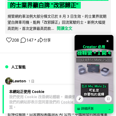
的士業界籲白牌 "改邪歸正"
規管網約車法例大部分條文已於 8 月 3 日生效，的士業界就期
望白牌車司機，能夠「改邪歸正」回流駕駛的士。新例大幅提
閱讀全文
高罰則，首次定罪最高罰款...
208
147
分享
×
↗
人工智能
Lawton
1 日
本網站正使用 Cookie
白宮拒測中國開放 AI 模型 業界質疑安
我們使用 Cookie 改善網站體驗。 繼續使用
🎵
⛶
我們的網站即表示您同意我們的
Cookie 政
全框架選擇性執行
策
。
📖 詳細評測
→
彭博社報道，白宮通知美國頂尖 AI 公司，中國開發的開放權重