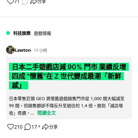
71
分享
科技娛樂
遊戲情報
Lawton
17 小時
日本二手遊戲店減 90% 門市 業績反增
四成 "懷舊"在 Z 世代變成最潮「新鮮
感」
日本零售巨頭 GEO 將懷舊遊戲銷售門市從 1,000 間大幅減至
99 間，但銷售額卻不降反升至過往的 1.4 倍。做到「減店增
閱讀全文
收」奇蹟，...
210
17
分享
↗