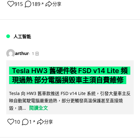
915
189
分享
↗
人工智能
arthur
1 日
Tesla HW3 舊硬件裝 FSD v14 Lite 頻
現過熱 部分電腦損毀車主須自費維修
Tesla 向 HW3 舊車款推送 FSD v14 Lite 系統，引發大量車主反
映自動駕駛電腦嚴重過熱，部分更觸發高溫保護甚至直接燒
閱讀全文
毀，須...
10
1
分享
↗