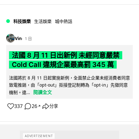
科技娛樂
生活娛樂
城中熱話
Vin
1 日
法國 8 月 11 日出新例 未經同意嚴禁
Cold Call 違規企業最高罰 345 萬
法國將於 8 月 11 日起實施新例，全面禁止企業未經消費者同意
致電推銷，由「opt-out」拒接登記制轉為「opt-in」先徵同意
閱讀全文
機制。違...
337
26
分享
↗
ADVERTISEMENT