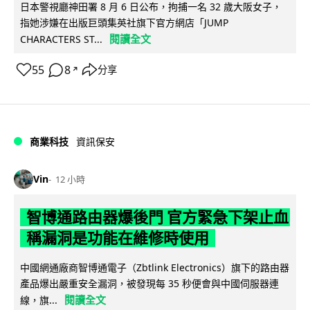
日本警視廳神田署 8 月 6 日公布，拘捕一名 32 歲大阪女子，
指她涉嫌在出版巨頭集英社旗下官方網店「JUMP
閱讀全文
CHARACTERS ST...
55
8
分享
↗
商業科技
資訊保安
Vin
12 小時
智博通路由器爆後門 官方緊急下架止血
稱漏洞是功能在維修時使用
中國網通廠商智博通電子（Zbtlink Electronics）旗下的路由器
產品爆出嚴重安全漏洞，被發現每 35 秒便會與中國伺服器連
閱讀全文
線，旗...