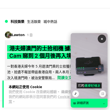
科技娛樂
生活娛樂
城中熱話
Lawton
1 日
×
港夫婦澳門的士拾相機 據為己有被的士
Cam 睇到 2 個月後再入境被捕
一對香港夫婦今年 5 月遊澳門乘的士拾獲他人遺留相機及電
池，拾遺不報並帶返香港自用。兩人本月 2 日經港珠澳大橋再
閱讀全文
次入境澳門時，被治安警察局...
本網站正使用 Cookie
539
75
分享
↗
我們使用 Cookie 改善網站體驗。 繼續使用
🎵
⛶
我們的網站即表示您同意我們的
Cookie 政
策
。
📖 詳細評測
→