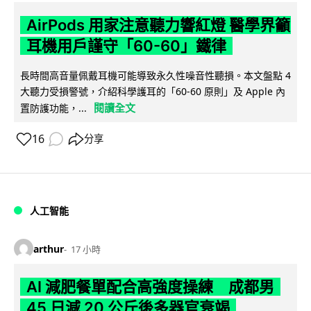
AirPods 用家注意聽力響紅燈 醫學界籲
耳機用戶謹守「60-60」鐵律
長時間高音量佩戴耳機可能導致永久性噪音性聽損。本文盤點 4
大聽力受損警號，介紹科學護耳的「60-60 原則」及 Apple 內
閱讀全文
置防護功能，...
16
分享
人工智能
arthur
17 小時
AI 減肥餐單配合高強度操練 成都男
45 日減 20 公斤後多器官衰竭