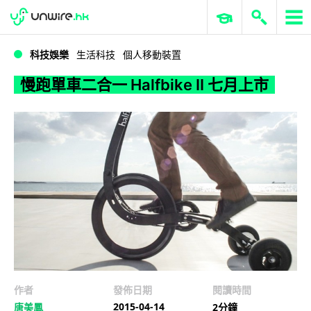
WWDC 2026
GenAI 與雲端科技專區
ERP 與商業 AI
慢跑單車二合一 Halfbike II 七月上市
科技娛樂
生活科技
個人移動裝置
慢跑單車二合一 Halfbike II 七月上市
作者
發佈日期
閱讀時間
2015-04-14
唐美鳳
2分鐘