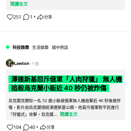
閱讀全文
251
1
分享
↗
科技娛樂
生活娛樂
城中熱話
Lawton
1 日
澤連斯基怒斥俄軍「人肉狩獵」 無人機
追殺烏克蘭小販近 40 秒仍被炸傷
烏克蘭克爾松一名 52 歲小販被俄軍無人機追擊近 40 秒後被炸
傷，影片由烏克蘭總統澤連斯基公開。他直斥俄軍對平民進行
閱讀全文
「狩獵式」攻擊，烏克蘭...
104
40
分享
↗