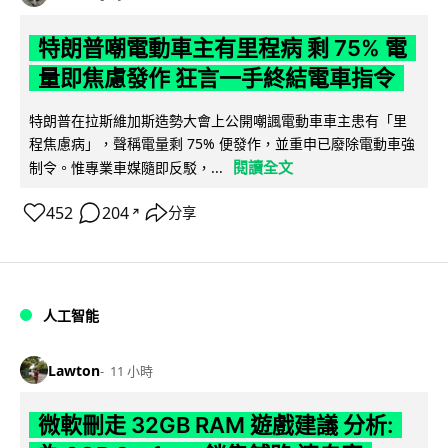
特朗普嘲電動車主有里程病 剩 75% 電
量即焦慮發作 狂言一手終結電車指令
特朗普在拉斯維加斯造勢大會上公開嘲諷電動車車主患有「里
程焦慮病」，聲稱電量剩 75% 便發作，並重申已廢除電動車強
閱讀全文
制令。惟專業車媒隨即反駁，...
452
204
分享
↗
人工智能
Lawton
11 小時
微軟刪走 32GB RAM 遊戲建議 分析: