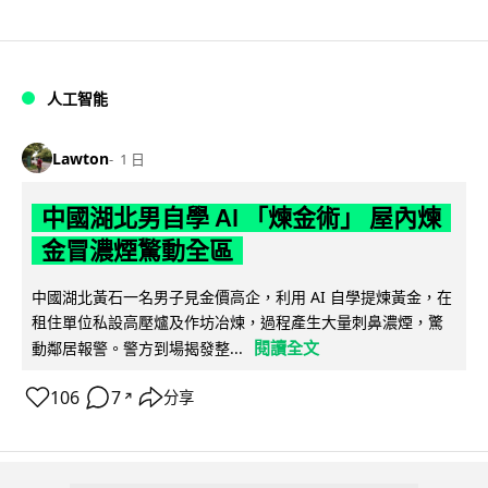
人工智能
Lawton
1 日
中國湖北男自學 AI 「煉金術」 屋內煉
金冒濃煙驚動全區
中國湖北黃石一名男子見金價高企，利用 AI 自學提煉黃金，在
租住單位私設高壓爐及作坊冶煉，過程產生大量刺鼻濃煙，驚
閱讀全文
動鄰居報警。警方到場揭發整...
106
7
分享
↗