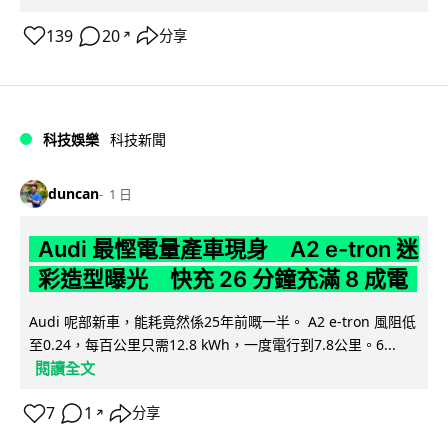
139
20
分享
↗
科技娛樂
科技新聞
duncan
1 日
Audi 最慳電量產車現身 A2 e-tron 迷
彩造型曝光 快充 26 分鐘充滿 8 成電
Audi 呢部新車，能耗竟然係25年前嘅一半。 A2 e-tron 風阻低
至0.24，每百公里只需12.8 kWh，一度電行到7.8公里。6...
閱讀全文
7
1
分享
↗