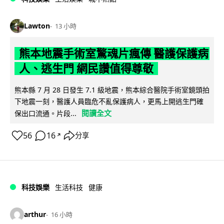
Lawton
13 小時
熊本地震手術室驚魂片瘋傳 醫護保護病
人、逃生門 網民讚值得尊敬
熊本縣 7 月 28 日發生 7.1 級地震，熊本綜合醫院手術室鏡頭拍
下地震一刻，醫護人員臨危不亂保護病人，更馬上開逃生門確
閱讀全文
保出口流通。片段...
56
16
分享
↗
科技娛樂
生活科技
健康
arthur
16 小時