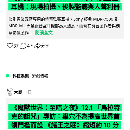
耳機：現場拍攝、後製監聽與人聲利器
談到專業混音專用的聲音監聽耳機，Sony 經典 MDR-7506 到
MDR-M1 專業錄音室耳機都為人熟悉。而現在舞台製作者與創
閱讀全文
意影像製作...
37
4
分享
↗
科技娛樂
遊戲情報
天恩
1 日
《魔獸世界：至暗之夜》12.1 「烏拉特
克的詛咒」專訪：巢穴不為提高世界首
領門檻而設 《諸王之眠》縮短約 10 分