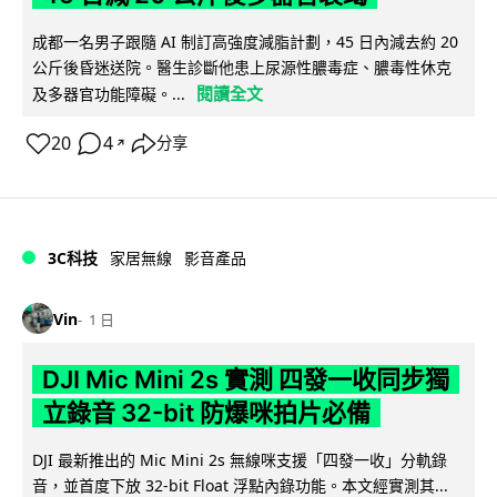
成都一名男子跟隨 AI 制訂高強度減脂計劃，45 日內減去約 20
公斤後昏迷送院。醫生診斷他患上尿源性膿毒症、膿毒性休克
閱讀全文
及多器官功能障礙。...
20
4
分享
↗
3C科技
家居無線
影音產品
Vin
1 日
DJI Mic Mini 2s 實測 四發一收同步獨
立錄音 32-bit 防爆咪拍片必備
DJI 最新推出的 Mic Mini 2s 無線咪支援「四發一收」分軌錄
音，並首度下放 32-bit Float 浮點內錄功能。本文經實測其...