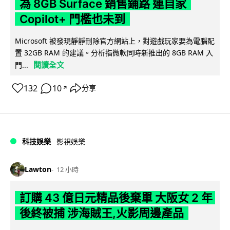
為 8GB Surface 銷售鋪路 連自家
Copilot+ 門檻也未到
Microsoft 被發現靜靜刪除官方網站上，對遊戲玩家要為電腦配
置 32GB RAM 的建議。分析指微軟同時新推出的 8GB RAM 入
閱讀全文
門...
132
10
分享
↗
科技娛樂
影視娛樂
Lawton
12 小時
訂購 43 億日元精品後棄單 大阪女 2 年
後終被捕 涉海賊王,火影周邊產品