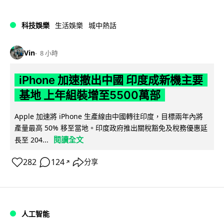
科技娛樂
生活娛樂
城中熱話
Vin
8 小時
iPhone 加速撤出中國 印度成新機主要
基地 上年組裝增至5500萬部
Apple 加速將 iPhone 生產線由中國轉往印度，目標兩年內將
產量最高 50% 移至當地。印度政府推出關稅豁免及稅務優惠延
閱讀全文
長至 204...
282
124
分享
↗
人工智能