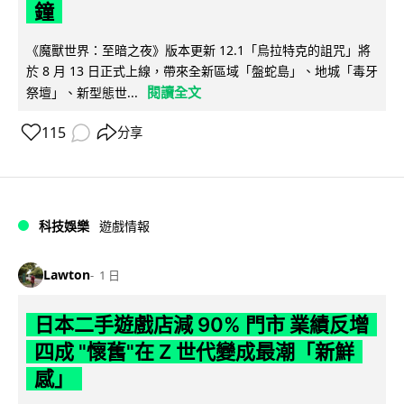
鐘
《魔獸世界：至暗之夜》版本更新 12.1「烏拉特克的詛咒」將
於 8 月 13 日正式上線，帶來全新區域「盤蛇島」、地城「毒牙
閱讀全文
祭壇」、新型態世...
115
分享
科技娛樂
遊戲情報
Lawton
1 日
日本二手遊戲店減 90% 門市 業績反增
四成 "懷舊"在 Z 世代變成最潮「新鮮
感」