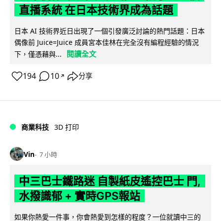
直播系統 在日本技術界成為話題
日本 AI 技術界近日出現了一個引發廣泛討論的熱門話題：日本
偶像前 Juice=Juice 成員宮本佳林在完全沒有編程經驗的情況
閱讀全文
下，僅憑藉與...
194
10
分享
↗
商業科技
3D 打印
Vin
7 小時
中三巴士鐵路迷 自製紙皮遙控巴士 門,
水撥識郁 + 實時GPS報站
如果你熱愛一件事，你會熱愛到怎樣的程度？一位就讀中三的