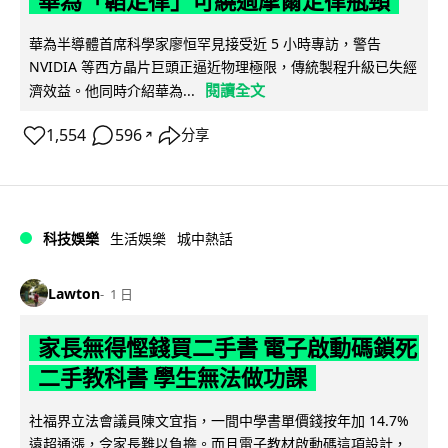
華為「韜定律」可繞過摩爾定律瓶頸
華為半導體首席科學家廖恒罕見接受近 5 小時專訪，警告
NVIDIA 等西方晶片巨頭正逼近物理極限，傳統製程升級已失經
閱讀全文
濟效益。他同時介紹華為...
1,554
596
分享
↗
科技娛樂
生活娛樂
城中熱話
Lawton
1 日
家長無得慳錢買二手書 電子啟動碼鎖死
二手教科書 學生無法做功課
社福界立法會議員陳文宜指，一間中學書單價錢按年加 14.7%
遠超通漲，令家長難以負擔。而且電子教材啟動碼這項設計，