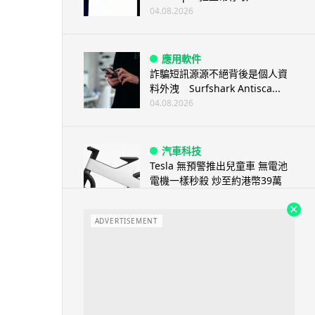
04.08.2026
應用軟件
詐騙短訊源源不絕背後是個人資
料外洩 Surfshark Antisca...
04.08.2026
汽車科技
Tesla 無預警推出兒童車 無電池
電機一樣秒殺 炒至約港幣39萬
04.08.2026
ADVERTISEMENT
iPhone app
歐盟再發功 Apple 終答應
iPhone 跨機剪貼簿將可貼 ...
04.08.2026