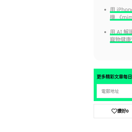
用 iPho
機 《mim
用 AI 
寵物健康
更多精彩文章每日
讚好
0