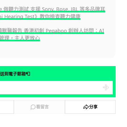
ne 做聽力測試 支援 Sony, Bose, JBL 等多品牌耳
i Hearing Test》教你檢查聽力健康
解讀獸醫報告 香港初創 Peqaboo 創辦人訪問：AI
管理，主人更放心
📮
送到電子郵箱
看留言
分享