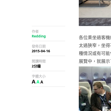
作者
Redding
各位乘坐過客機
太過狹窄，坐得
發佈日期
2015-04-16
種情況或有可能
展覽中，就展示了
閱讀時間
2分鐘
字體大小
A
A
A