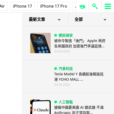
Air
iPhone 17
iPhone 17 Pro
AirPods Pro 3
Ap
最新文章
全部
資訊保安
被命令製造「後門」 Apple 再控
告英國政府 加密後門爭議延燒...
04.08.2026
汽車科技
Tesla Model Y 長續航後驅版抵
港 YOHO MALL ...
04.08.2026
人工智能
據報中國憂美國 AI 變武器 不滿
Anthropic 拒正常存取...