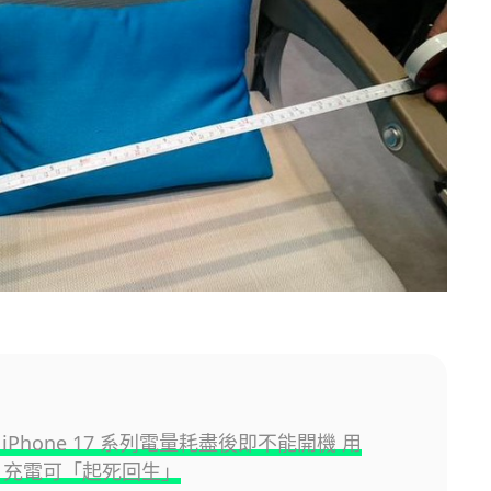
iPhone 17 系列電量耗盡後即不能開機 用
fe 充電可「起死回生」