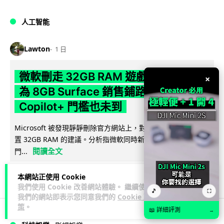
人工智能
Lawton
1 日
微軟刪走 32GB RAM 遊戲建議 分析:
×
為 8GB Surface 銷售鋪路 連自家
Copilot+ 門檻也未到
Microsoft 被發現靜靜刪除官方網站上，對遊戲玩家要為電腦配
置 32GB RAM 的建議。分析指微軟同時新推出的 8GB RAM 入
閱讀全文
門...
167
16
分享
↗
本網站正使用 Cookie
我們使用 Cookie 改善網站體驗。 繼續使用
🎵
⛶
我們的網站即表示您同意我們的
Cookie 政
策
。
📖 詳細評測
→