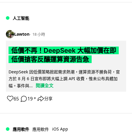
人工智能
Lawton
18 小時
低價不再！DeepSeek 大幅加價在即
低價搶客反釀運算資源告急
DeepSeek 因低價策略掀起需求熱潮，運算資源不勝負荷，官
方於 8 月 6 日宣布即將大幅上調 API 收費，惟未公布具體加
閱讀全文
幅。事件與...
65
19
分享
↗
iOS App
應用軟件
應用軟件