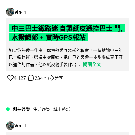
Vin
1 日
中三巴士鐵路迷 自製紙皮遙控巴士 門,
水撥識郁 + 實時GPS報站
如果你熱愛一件事，你會熱愛到怎樣的程度？一位就讀中三的
巴士鐵路迷，選擇由零開始，把自己的興趣一步步變成真正可
閱讀全文
以運作的作品。他以紙皮親手製作出...
4,127
234
分享
↗
科技娛樂
生活娛樂
城中熱話
Vin
1 日