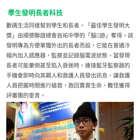
學生發明長者科技
數碼生活同樣幫到學生和長者。「最佳學生發明大
獎」由順德聯誼總會翁祐中學的「腦跡」奪得，該
發明專為方便單獨外出的長者而設，它能在普通冷
帽內加入感應器，監察並記錄腦電波狀態，當發現
長者可能暈倒甚至陷入昏迷時，連接藍牙監察器的
手機會即時向其親人和救護人員發出訊息，讓救護
人員把握時間進行搶救，救回寶貴生命，難怪獲得
評審團的垂青。