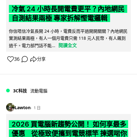
冷氣 24 小時長開電費更平？內地網民
自測結果兩極 專家拆解慳電邏輯
你信唔信冷氣長開 24 小時，電費反而平過開開關關？內地網民
實測結果兩極，有人一個月電費只需 118 元人民幣，有人飆到
閱讀全文
過千。電力部門話不能...
36
分享
3C科技
流動電腦
Lawton
1 日
2026 買電腦新趨勢公開！ 如何享最多
優惠 從極致便攜到電競標竿 揀選啱你