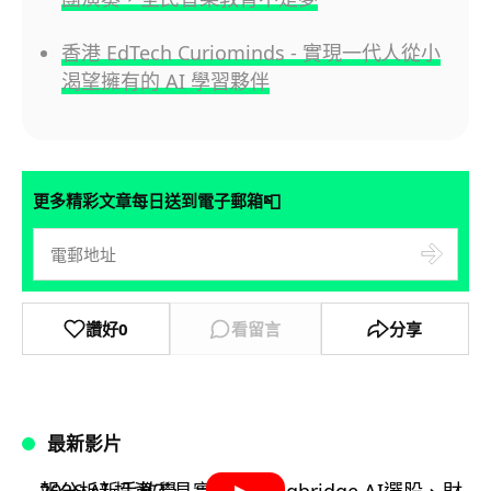
香港 EdTech Curiominds - 實現一代人從小
渴望擁有的 AI 學習夥伴
📮
更多精彩文章每日送到電子郵箱
讚好
0
看留言
分享
最新影片