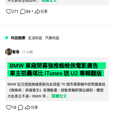
閱讀全文
中文表意空間及科...
271
84
分享
↗
科技娛樂
生活科技
汽車科技
藍骨
11 小時
BMW 車廂熒幕強推蜘蛛俠電影廣告
車主怒轟堪比 iTunes 送 U2 專輯翻版
BMW 近日透過無線更新向全球逾 70 個市場車輛中控熒幕推送
《蜘蛛俠：英雄重生》宣傳動畫，啟動車輛即彈出通知，觸發
閱讀全文
大批車主不滿。BMW 早...
18
分享