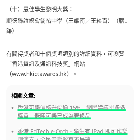
（十）最佳學生發明大獎：
順德聯誼總會翁祐中學（王耀南／王崧百）（腦
跡）
有關得獎者和十個獎項類別的詳細資料，可瀏覽
「香港資訊及通訊科技獎」網站
（www.hkictawards.hk）。
相關文章:
香港可樂價格升幅逾 15% 網民建議拼多多
購買 慨嘆可樂已成為奢侈品
香港 EdTech e-Orch - 學生有 iPad 即可作樂
團演奏，全民音樂教育不是夢