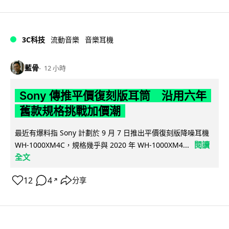
3C科技
流動音樂
音樂耳機
藍骨
12 小時
Sony 傳推平價復刻版耳筒 沿用六年
舊款規格挑戰加價潮
最近有爆料指 Sony 計劃於 9 月 7 日推出平價復刻版降噪耳機
閱讀
WH-1000XM4C，規格幾乎與 2020 年 WH-1000XM4...
全文
12
4
分享
↗