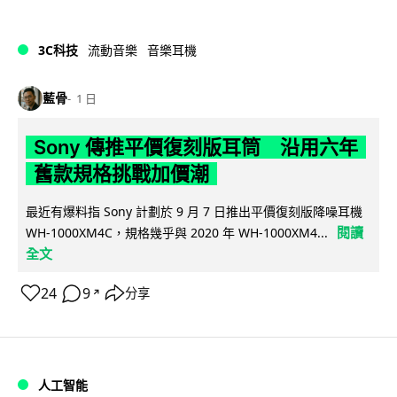
3C科技
流動音樂
音樂耳機
藍骨
1 日
Sony 傳推平價復刻版耳筒 沿用六年
舊款規格挑戰加價潮
最近有爆料指 Sony 計劃於 9 月 7 日推出平價復刻版降噪耳機
閱讀
WH-1000XM4C，規格幾乎與 2020 年 WH-1000XM4...
全文
24
9
分享
↗
人工智能