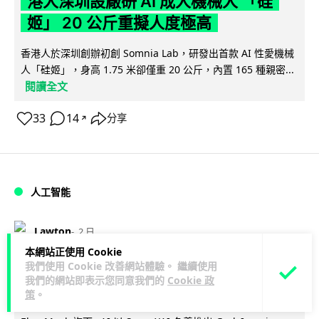
港人深圳設廠研 AI 成人機械人 「硅
姬」 20 公斤重擬人度極高
香港人於深圳創辦初創 Somnia Lab，研發出首款 AI 性愛機械
人「硅姬」，身高 1.75 米卻僅重 20 公斤，內置 165 種親密...
閱讀全文
33
14
分享
↗
人工智能
Lawton
2 日
本網站正使用 Cookie
我們使用 Cookie 改善網站體驗。 繼續使用
Grok Imagine Image 2.0 推出 主打局
我們的網站即表示您同意我們的
Cookie 政
部編輯及多圖參考功能
策
。