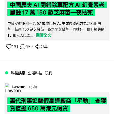
中國農夫 AI 開錯除草配方 AI 幻覺累老
農蝕 17 萬 150 畝芝麻苗一夜枯死
中國安徽滁州一名 67 歲農民按 AI 生成農藥配方為芝麻田除
草，結果 150 畝芝麻苗一夜之間與雜草一同枯死，估計損失約
閱讀全文
15 萬元人民幣...
131
15
分享
↗
科技娛樂
生活科技
玩具
Lawton
3 小時
萬代刑事追擊假高達廠商「星動」 查獲
貨值逾 650 萬港元假貨