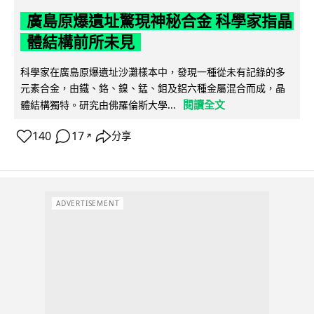
廣島原爆遺址驚現神秘合金 科學家指晶
體結構前所未見
科學家在廣島原爆遺址沙灘樣本中，發現一種從未有記錄的多
元素合金，由鐵、鉻、鎳、錳、鉬及鋁六種金屬混合而成，晶
閱讀全文
體結構獨特。研究由佛羅倫斯大學...
140
17
分享
↗
ADVERTISEMENT