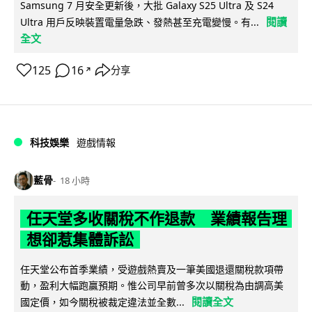
Samsung 7 月安全更新後，大批 Galaxy S25 Ultra 及 S24
閱讀
Ultra 用戶反映裝置電量急跌、發熱甚至充電變慢。有...
全文
125
16
分享
↗
科技娛樂
遊戲情報
藍骨
18 小時
任天堂多收關稅不作退款 業績報告理
想卻惹集體訴訟
任天堂公布首季業績，受遊戲熱賣及一筆美國退還關稅款項帶
動，盈利大幅跑贏預期。惟公司早前曾多次以關稅為由調高美
閱讀全文
國定價，如今關稅被裁定違法並全數...