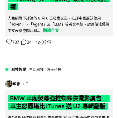
權
人民網旗下評論於 8 月 6 日發表文章，批評中國廣泛使用
「Token」、「Agent」及「LLM」等英文術語，認為做法侵蝕
閱讀全文
中文表意空間及科...
787
341
分享
↗
科技娛樂
生活科技
汽車科技
藍骨
1 日
BMW 車廂熒幕強推蜘蛛俠電影廣告
車主怒轟堪比 iTunes 送 U2 專輯翻版
BMW 近日透過無線更新向全球逾 70 個市場車輛中控熒幕推送