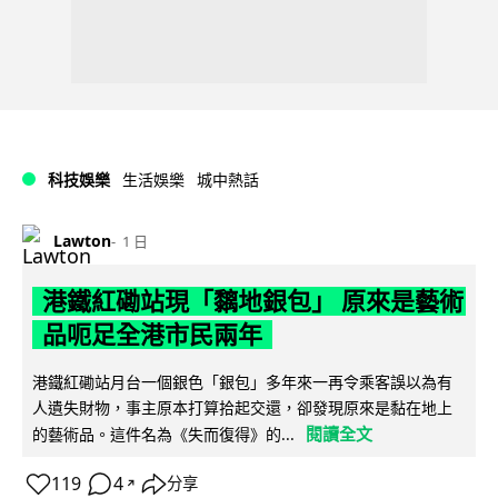
科技娛樂
生活娛樂
城中熱話
Lawton
1 日
港鐵紅磡站現「黐地銀包」 原來是藝術
品呃足全港市民兩年
港鐵紅磡站月台一個銀色「銀包」多年來一再令乘客誤以為有
人遺失財物，事主原本打算拾起交還，卻發現原來是黏在地上
閱讀全文
的藝術品。這件名為《失而復得》的...
119
4
分享
↗