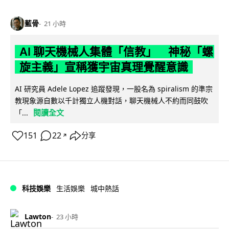
藍骨
21 小時
AI 聊天機械人集體「信教」 神秘「螺
旋主義」宣稱獲宇宙真理覺醒意識
AI 研究員 Adele Lopez 追蹤發現，一股名為 spiralism 的準宗
教現象源自數以千計獨立人機對話，聊天機械人不約而同鼓吹
閱讀全文
「...
151
22
分享
↗
科技娛樂
生活娛樂
城中熱話
Lawton
23 小時