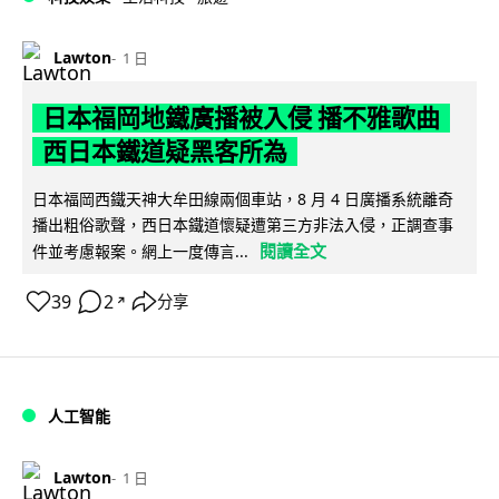
Lawton
1 日
日本福岡地鐵廣播被入侵 播不雅歌曲
西日本鐵道疑黑客所為
日本福岡西鐵天神大牟田線兩個車站，8 月 4 日廣播系統離奇
播出粗俗歌聲，西日本鐵道懷疑遭第三方非法入侵，正調查事
閱讀全文
件並考慮報案。網上一度傳言...
39
2
分享
↗
人工智能
Lawton
1 日