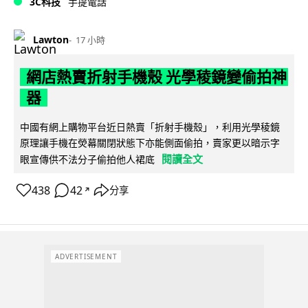
3C科技
手提電話
Lawton
17 小時
網店熱賣折射手機殼 光學稜鏡變偷拍神
器
中國有網上購物平台近日熱賣「折射手機殼」，利用光學稜鏡
原理讓手機在熒幕關閉狀態下亦能側面偷拍，賣家更以暗示字
閱讀全文
眼宣傳供不法分子偷拍他人裙底
438
42
分享
↗
ADVERTISEMENT