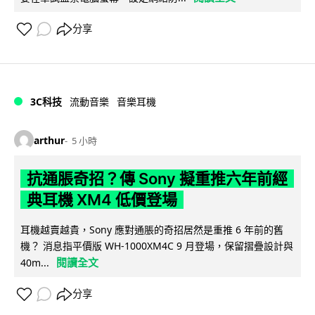
分享
3C科技
流動音樂
音樂耳機
arthur
5 小時
抗通脹奇招？傳 Sony 擬重推六年前經
典耳機 XM4 低價登場
耳機越賣越貴，Sony 應對通脹的奇招居然是重推 6 年前的舊
機？ 消息指平價版 WH-1000XM4C 9 月登場，保留摺疊設計與
閱讀全文
40m...
分享