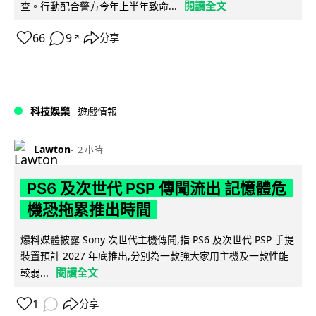
閱讀全文
查。行動配合警方今年上半年致命...
66
9
分享
↗
科技娛樂
遊戲情報
Lawton
2 小時
PS6 及次世代 PSP 傳聞流出 記憶體危
機恐拖累推出時間
爆料媒體披露 Sony 次世代主機傳聞,指 PS6 及次世代 PSP 手提
裝置預計 2027 年底推出,分別為一款強大家用主機及一款性能
閱讀全文
較弱...
1
分享