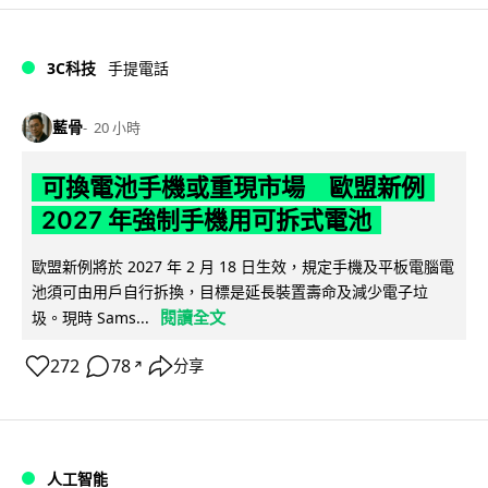
3C科技
手提電話
藍骨
20 小時
可換電池手機或重現市場 歐盟新例
2027 年強制手機用可拆式電池
歐盟新例將於 2027 年 2 月 18 日生效，規定手機及平板電腦電
池須可由用戶自行拆換，目標是延長裝置壽命及減少電子垃
閱讀全文
圾。現時 Sams...
272
78
分享
↗
人工智能