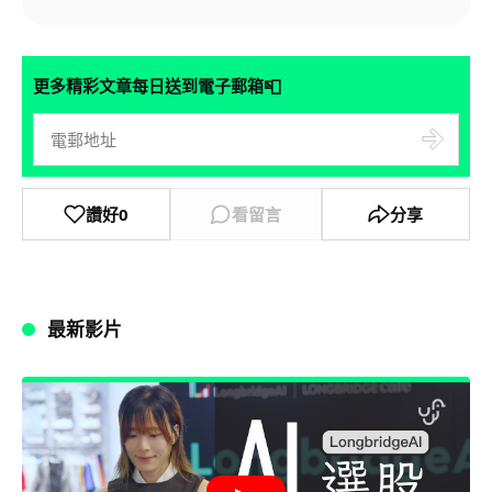
📮
更多精彩文章每日送到電子郵箱
讚好
0
看留言
分享
最新影片