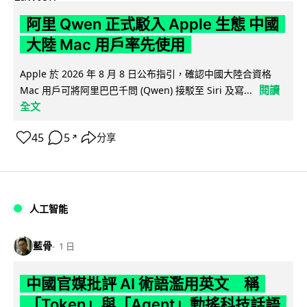
阿里 Qwen 正式駁入 Apple 生態 中國
大陸 Mac 用戶率先使用
Apple 於 2026 年 8 月 8 日公布指引，確認中國大陸合資格
閱讀
Mac 用戶可將阿里巴巴千問 (Qwen) 接駁至 Siri 及寫...
全文
45
5
分享
↗
人工智能
藍骨
1 日
中國官媒批評 AI 術語濫用英文 稱
「Token」與「Agent」動搖科技話語