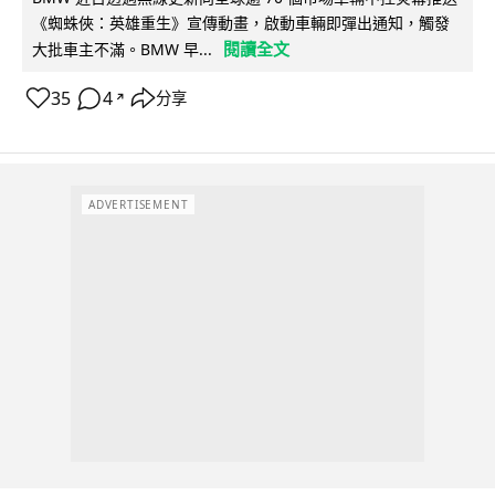
《蜘蛛俠：英雄重生》宣傳動畫，啟動車輛即彈出通知，觸發
閱讀全文
大批車主不滿。BMW 早...
35
4
分享
↗
ADVERTISEMENT