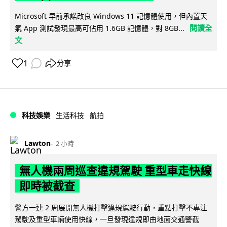
Microsoft 早前承諾改良 Windows 11 記憶體使用，但內置天
閱讀全
氣 App 測試發現最高可佔用 1.6GB 記憶體，對 8GB...
文
1
分享
科技娛樂
生活科技
航拍
Lawton
2 小時
無人機兩周巡查違規駕駛 重型車走快線
即時被截查
警方一連 2 周展開無人機打擊違規駕駛行動，重點打擊不專注
駕駛及重型車輛使用快線，一旦發現違規即由地面交通警截