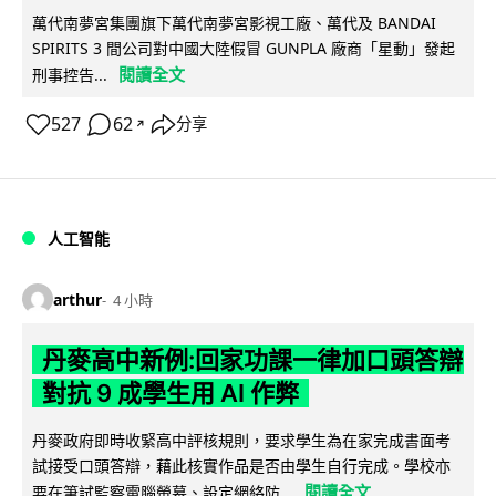
萬代南夢宮集團旗下萬代南夢宮影視工廠、萬代及 BANDAI
SPIRITS 3 間公司對中國大陸假冒 GUNPLA 廠商「星動」發起
閱讀全文
刑事控告...
527
62
分享
↗
人工智能
arthur
4 小時
丹麥高中新例:回家功課一律加口頭答辯
對抗 9 成學生用 AI 作弊
丹麥政府即時收緊高中評核規則，要求學生為在家完成書面考
試接受口頭答辯，藉此核實作品是否由學生自行完成。學校亦
閱讀全文
要在筆試監察電腦螢幕、設定網絡防...