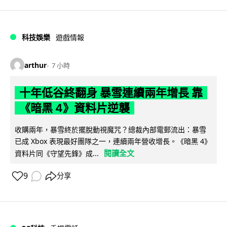
科技娛樂
遊戲情報
arthur
7 小時
十年低谷終翻身 暴雪連續兩年增長 靠
《暗黑 4》資料片逆襲
收購兩年，暴雪終於擺脫動視魔咒？總裁內部電郵流出：暴雪
已成 Xbox 表現最好團隊之一，連續兩年營收增長。《暗黑 4》
閱讀全文
資料片同《守望先鋒》成...
9
分享