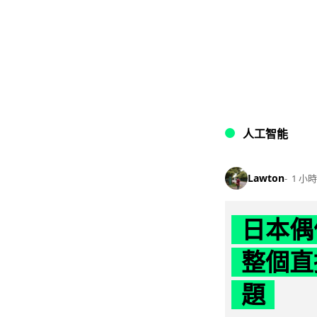
人工智能
Lawton
1 小時
日本偶
整個直
題