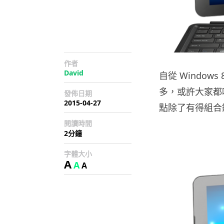
作者
David
自從 Windows 
多，或許大家都唔
發佈日期
2015-04-27
點除了有得組合鍵盤
閱讀時間
2分鐘
字體大小
A
A
A