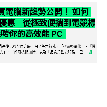
6 買電腦新趨勢公開！ 如何
優惠 從極致便攜到電競標
選啱你的高效能 PC
腦選購基準已經全面升級。除了基本效能，「極致輕量化」、「機
力」、「前瞻技術加持」以及「品質與售後服務」 已...
閱