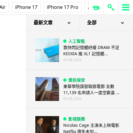
Air
iPhone 17
iPhone 17 Pro
AirPods Pro 3
Ap
最新文章
全部
人工智能
靠快閃記憶體紓緩 DRAM 不足
KIOXIA 推 XL1 記憶體...
05.08.2026
資訊保安
東華學院誤發取錄電郵 全數
11,139 名申請人一度空歡喜 ...
05.08.2026
影視娛樂
Nicolas Cage 主演未上映電影
Netflix 遺失未加...