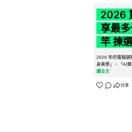
202
享最多
竿 揀
2026 年的電
身美學」、「AI算
讀全文
分享