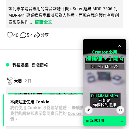
談到專業混音專用的聲音監聽耳機，Sony 經典 MDR-7506 到
MDR-M1 專業錄音室耳機都為人熟悉。而現在舞台製作者與創
閱讀全文
意影像製作...
40
5
分享
↗
×
科技娛樂
遊戲情報
天恩
2 日
《魔獸世界：至暗之夜》12.1 「烏拉特
本網站正使用 Cookie
克的詛咒」專訪：巢穴不為提高世界首
我們使用 Cookie 改善網站體驗。 繼續使用
🎵
⛶
領門檻而設 《諸王之眠》縮短約 10 分
我們的網站即表示您同意我們的
Cookie 政
策
。
鐘
📖 詳細評測
→