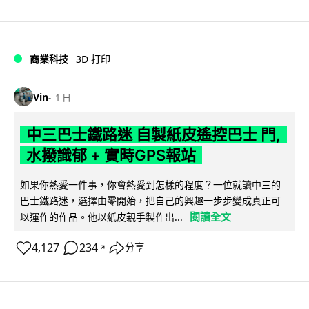
商業科技
3D 打印
Vin
1 日
中三巴士鐵路迷 自製紙皮遙控巴士 門,
水撥識郁 + 實時GPS報站
如果你熱愛一件事，你會熱愛到怎樣的程度？一位就讀中三的
巴士鐵路迷，選擇由零開始，把自己的興趣一步步變成真正可
閱讀全文
以運作的作品。他以紙皮親手製作出...
4,127
234
分享
↗