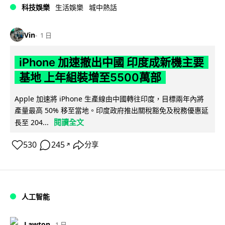
科技娛樂
生活娛樂
城中熱話
Vin
1 日
iPhone 加速撤出中國 印度成新機主要
基地 上年組裝增至5500萬部
Apple 加速將 iPhone 生產線由中國轉往印度，目標兩年內將
產量最高 50% 移至當地。印度政府推出關稅豁免及稅務優惠延
閱讀全文
長至 204...
530
245
分享
↗
人工智能
Lawton
1 日