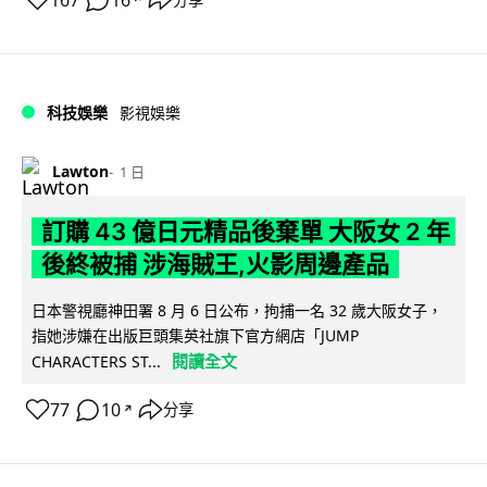
科技娛樂
影視娛樂
Lawton
1 日
訂購 43 億日元精品後棄單 大阪女 2 年
後終被捕 涉海賊王,火影周邊產品
日本警視廳神田署 8 月 6 日公布，拘捕一名 32 歲大阪女子，
指她涉嫌在出版巨頭集英社旗下官方網店「JUMP
閱讀全文
CHARACTERS ST...
77
10
分享
↗