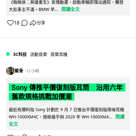
《蜘蛛俠：英雄重生》宣傳動畫，啟動車輛即彈出通知，觸發
閱讀全文
大批車主不滿。BMW 早...
18
分享
3C科技
流動音樂
音樂耳機
藍骨
12 小時
Sony 傳推平價復刻版耳筒 沿用六年
舊款規格挑戰加價潮
最近有爆料指 Sony 計劃於 9 月 7 日推出平價復刻版降噪耳機
閱讀
WH-1000XM4C，規格幾乎與 2020 年 WH-1000XM4...
全文