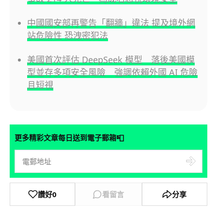
中國國安部再警告「翻牆」違法 提及境外網
站危險性 恐洩密犯法
美國首次評估 DeepSeek 模型 落後美國模
型並存多項安全風險 強調依賴外國 AI 危險
且短視
📮
更多精彩文章每日送到電子郵箱
讚好
0
看留言
分享