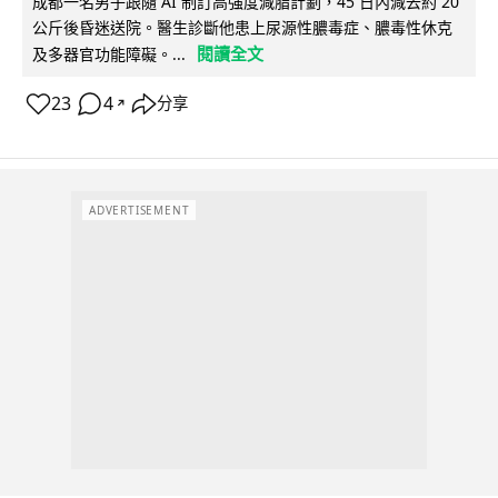
成都一名男子跟隨 AI 制訂高強度減脂計劃，45 日內減去約 20
公斤後昏迷送院。醫生診斷他患上尿源性膿毒症、膿毒性休克
閱讀全文
及多器官功能障礙。...
23
4
分享
↗
ADVERTISEMENT