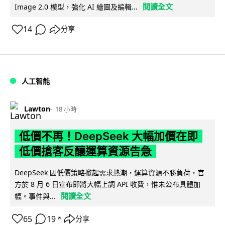
閱讀全文
Image 2.0 模型，強化 AI 繪圖及編輯...
14
分享
人工智能
Lawton
18 小時
低價不再！DeepSeek 大幅加價在即
低價搶客反釀運算資源告急
DeepSeek 因低價策略掀起需求熱潮，運算資源不勝負荷，官
方於 8 月 6 日宣布即將大幅上調 API 收費，惟未公布具體加
閱讀全文
幅。事件與...
65
19
分享
↗