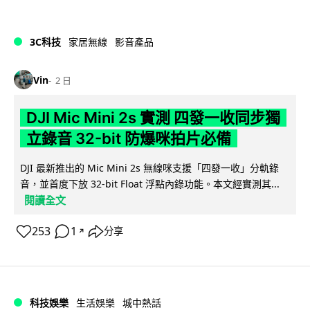
3C科技
家居無線
影音產品
Vin
2 日
DJI Mic Mini 2s 實測 四發一收同步獨
立錄音 32-bit 防爆咪拍片必備
DJI 最新推出的 Mic Mini 2s 無線咪支援「四發一收」分軌錄
音，並首度下放 32-bit Float 浮點內錄功能。本文經實測其...
閱讀全文
253
1
分享
↗
科技娛樂
生活娛樂
城中熱話