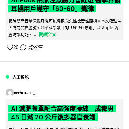
耳機用戶謹守「60-60」鐵律
長時間高音量佩戴耳機可能導致永久性噪音性聽損。本文盤點 4
大聽力受損警號，介紹科學護耳的「60-60 原則」及 Apple 內
閱讀全文
置防護功能，...
20
分享
人工智能
arthur
1 日
AI 減肥餐單配合高強度操練 成都男
45 日減 20 公斤後多器官衰竭