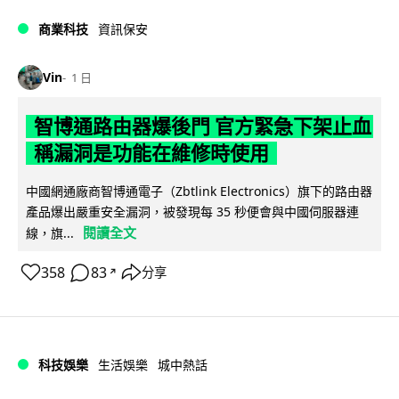
商業科技
資訊保安
Vin
1 日
智博通路由器爆後門 官方緊急下架止血
稱漏洞是功能在維修時使用
中國網通廠商智博通電子（Zbtlink Electronics）旗下的路由器
產品爆出嚴重安全漏洞，被發現每 35 秒便會與中國伺服器連
閱讀全文
線，旗...
358
83
分享
↗
科技娛樂
生活娛樂
城中熱話