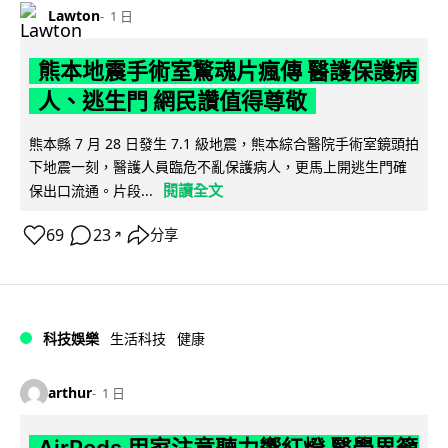
Lawton
1 日
熊本地震手術室驚魂片瘋傳 醫護保護病
人、逃生門 網民讚值得尊敬
熊本縣 7 月 28 日發生 7.1 級地震，熊本綜合醫院手術室鏡頭拍
下地震一刻，醫護人員臨危不亂保護病人，更馬上開逃生門確
閱讀全文
保出口流通。片段...
69
23
分享
↗
科技娛樂
生活科技
健康
arthur
1 日
AirPods 用家注意聽力響紅燈 醫學界籲