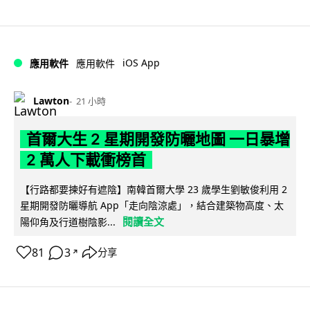
iOS App
應用軟件
應用軟件
Lawton
21 小時
首爾大生 2 星期開發防曬地圖 一日暴增
2 萬人下載衝榜首
【行路都要揀好有遮陰】南韓首爾大學 23 歲學生劉敏俊利用 2
星期開發防曬導航 App「走向陰涼處」，結合建築物高度、太
閱讀全文
陽仰角及行道樹陰影...
81
3
分享
↗