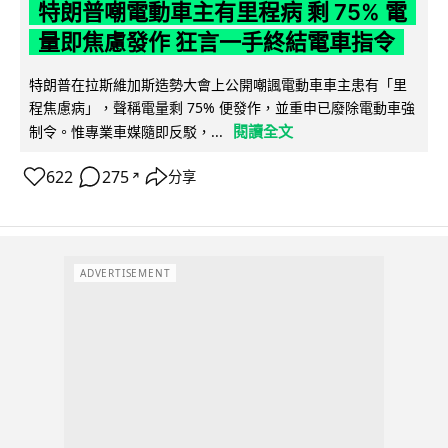
特朗普嘲電動車主有里程病 剩 75% 電
量即焦慮發作 狂言一手終結電車指令
特朗普在拉斯維加斯造勢大會上公開嘲諷電動車車主患有「里
程焦慮病」，聲稱電量剩 75% 便發作，並重申已廢除電動車強
閱讀全文
制令。惟專業車媒隨即反駁，...
622
275
分享
↗
ADVERTISEMENT