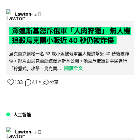
Lawton
2 日
澤連斯基怒斥俄軍「人肉狩獵」 無人機
追殺烏克蘭小販近 40 秒仍被炸傷
烏克蘭克爾松一名 52 歲小販被俄軍無人機追擊近 40 秒後被炸
傷，影片由烏克蘭總統澤連斯基公開。他直斥俄軍對平民進行
閱讀全文
「狩獵式」攻擊，烏克蘭...
133
41
分享
↗
人工智能
Lawton
2 日