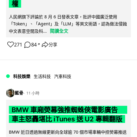
權
人民網旗下評論於 8 月 6 日發表文章，批評中國廣泛使用
「Token」、「Agent」及「LLM」等英文術語，認為做法侵蝕
閱讀全文
中文表意空間及科...
271
84
分享
↗
科技娛樂
生活科技
汽車科技
藍骨
11 小時
BMW 車廂熒幕強推蜘蛛俠電影廣告
車主怒轟堪比 iTunes 送 U2 專輯翻版
BMW 近日透過無線更新向全球逾 70 個市場車輛中控熒幕推送