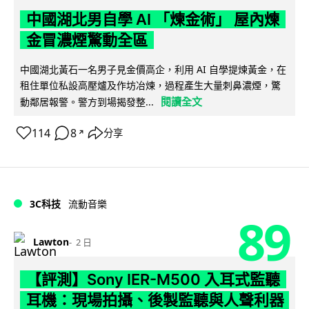
中國湖北男自學 AI 「煉金術」 屋內煉
金冒濃煙驚動全區
中國湖北黃石一名男子見金價高企，利用 AI 自學提煉黃金，在
租住單位私設高壓爐及作坊冶煉，過程產生大量刺鼻濃煙，驚
閱讀全文
動鄰居報警。警方到場揭發整...
114
8
分享
↗
3C科技
流動音樂
89
Lawton
2 日
【評測】Sony IER-M500 入耳式監聽
耳機：現場拍攝、後製監聽與人聲利器