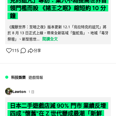
克的詛咒」專訪：巢穴不為提高世界首
領門檻而設 《諸王之眠》縮短約 10 分
鐘
《魔獸世界：至暗之夜》版本更新 12.1「烏拉特克的詛咒」將
於 8 月 13 日正式上線，帶來全新區域「盤蛇島」、地城「毒牙
閱讀全文
祭壇」、新型態世...
115
分享
科技娛樂
遊戲情報
Lawton
1 日
日本二手遊戲店減 90% 門市 業績反增
四成 "懷舊"在 Z 世代變成最潮「新鮮