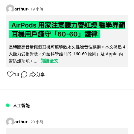
arthur
19 小時
AirPods 用家注意聽力響紅燈 醫學界籲
耳機用戶謹守「60-60」鐵律
長時間高音量佩戴耳機可能導致永久性噪音性聽損。本文盤點 4
大聽力受損警號，介紹科學護耳的「60-60 原則」及 Apple 內
閱讀全文
置防護功能，...
14
分享
人工智能
arthur
20 小時