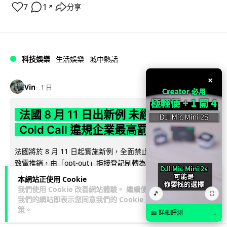
7
1
分享
↗
科技娛樂
生活娛樂
城中熱話
×
Vin
1 日
法國 8 月 11 日出新例 未經同意嚴禁
Cold Call 違規企業最高罰 345 萬
法國將於 8 月 11 日起實施新例，全面禁止企業未經消費者同意
致電推銷，由「opt-out」拒接登記制轉為「opt-in」先徵同意
閱讀全文
機制。違...
本網站正使用 Cookie
我們使用 Cookie 改善網站體驗。 繼續使用
🎵
⛶
331
26
分享
↗
我們的網站即表示您同意我們的
Cookie 政
策
。
📖 詳細評測
→