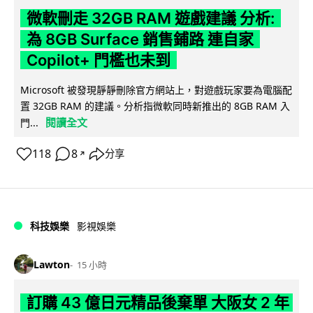
微軟刪走 32GB RAM 遊戲建議 分析:
為 8GB Surface 銷售鋪路 連自家
Copilot+ 門檻也未到
Microsoft 被發現靜靜刪除官方網站上，對遊戲玩家要為電腦配
置 32GB RAM 的建議。分析指微軟同時新推出的 8GB RAM 入
閱讀全文
門...
118
8
分享
↗
科技娛樂
影視娛樂
Lawton
15 小時
訂購 43 億日元精品後棄單 大阪女 2 年