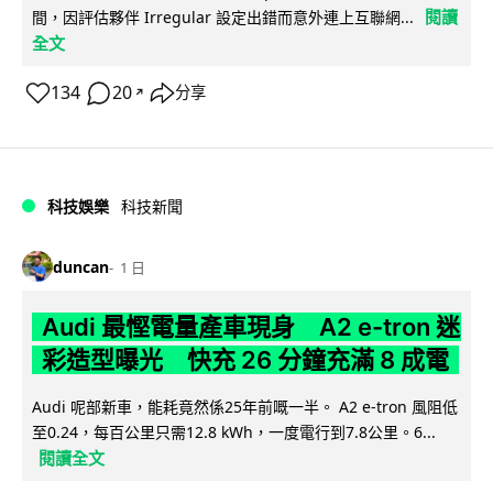
閱讀
間，因評估夥伴 Irregular 設定出錯而意外連上互聯網...
全文
134
20
分享
↗
科技娛樂
科技新聞
duncan
1 日
Audi 最慳電量產車現身 A2 e-tron 迷
彩造型曝光 快充 26 分鐘充滿 8 成電
Audi 呢部新車，能耗竟然係25年前嘅一半。 A2 e-tron 風阻低
至0.24，每百公里只需12.8 kWh，一度電行到7.8公里。6...
閱讀全文