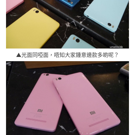
▲光面同啞面，唔知大家鍾意邊款多啲呢？