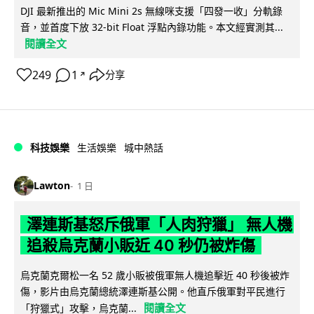
DJI 最新推出的 Mic Mini 2s 無線咪支援「四發一收」分軌錄
音，並首度下放 32-bit Float 浮點內錄功能。本文經實測其...
閱讀全文
249
1
分享
↗
科技娛樂
生活娛樂
城中熱話
Lawton
1 日
澤連斯基怒斥俄軍「人肉狩獵」 無人機
追殺烏克蘭小販近 40 秒仍被炸傷
烏克蘭克爾松一名 52 歲小販被俄軍無人機追擊近 40 秒後被炸
傷，影片由烏克蘭總統澤連斯基公開。他直斥俄軍對平民進行
閱讀全文
「狩獵式」攻擊，烏克蘭...