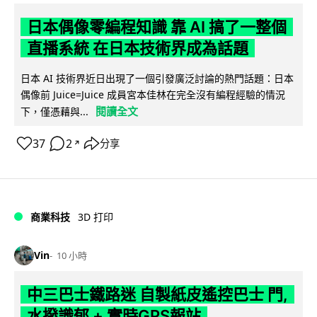
日本偶像零編程知識 靠 AI 搞了一整個
直播系統 在日本技術界成為話題
日本 AI 技術界近日出現了一個引發廣泛討論的熱門話題：日本
偶像前 Juice=Juice 成員宮本佳林在完全沒有編程經驗的情況
閱讀全文
下，僅憑藉與...
37
2
分享
↗
商業科技
3D 打印
Vin
10 小時
中三巴士鐵路迷 自製紙皮遙控巴士 門,
水撥識郁 + 實時GPS報站