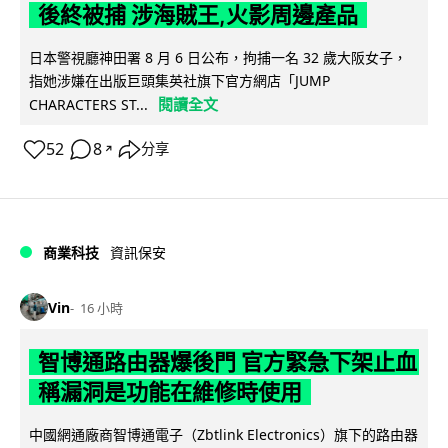
後終被捕 涉海賊王,火影周邊產品
日本警視廳神田署 8 月 6 日公布，拘捕一名 32 歲大阪女子，
指她涉嫌在出版巨頭集英社旗下官方網店「JUMP
閱讀全文
CHARACTERS ST...
52
8
分享
↗
商業科技
資訊保安
Vin
16 小時
智博通路由器爆後門 官方緊急下架止血
稱漏洞是功能在維修時使用
中國網通廠商智博通電子（Zbtlink Electronics）旗下的路由器