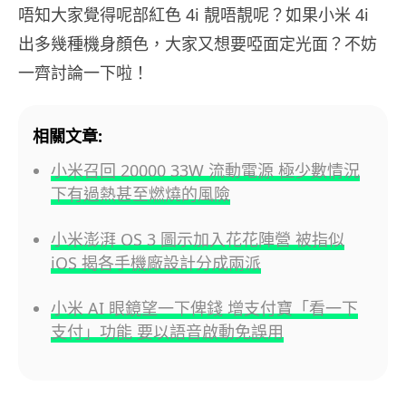
唔知大家覺得呢部紅色 4i 靚唔靚呢？如果小米 4i
出多幾種機身顏色，大家又想要啞面定光面？不妨
一齊討論一下啦！
相關文章:
小米召回 20000 33W 流動電源 極少數情況
下有過熱甚至燃燒的風險
小米澎湃 OS 3 圖示加入花花陣營 被指似
iOS 揭各手機廠設計分成兩派
小米 AI 眼鏡望一下俾錢 增支付寶「看一下
支付」功能 要以語音啟動免誤用