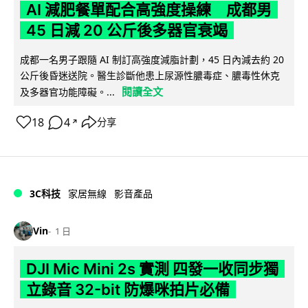
AI 減肥餐單配合高強度操練 成都男
45 日減 20 公斤後多器官衰竭
成都一名男子跟隨 AI 制訂高強度減脂計劃，45 日內減去約 20
公斤後昏迷送院。醫生診斷他患上尿源性膿毒症、膿毒性休克
閱讀全文
及多器官功能障礙。...
18
4
分享
↗
3C科技
家居無線
影音產品
Vin
1 日
DJI Mic Mini 2s 實測 四發一收同步獨
立錄音 32-bit 防爆咪拍片必備