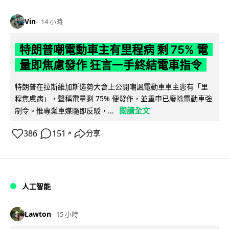
Vin
14 小時
特朗普嘲電動車主有里程病 剩 75% 電
量即焦慮發作 狂言一手終結電車指令
特朗普在拉斯維加斯造勢大會上公開嘲諷電動車車主患有「里
程焦慮病」，聲稱電量剩 75% 便發作，並重申已廢除電動車強
閱讀全文
制令。惟專業車媒隨即反駁，...
386
151
分享
↗
人工智能
Lawton
15 小時