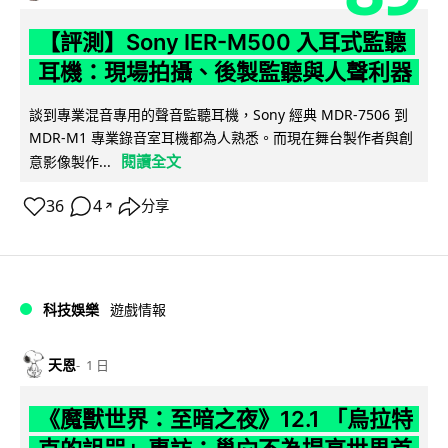
【評測】Sony IER-M500 入耳式監聽
耳機：現場拍攝、後製監聽與人聲利器
談到專業混音專用的聲音監聽耳機，Sony 經典 MDR-7506 到
MDR-M1 專業錄音室耳機都為人熟悉。而現在舞台製作者與創
閱讀全文
意影像製作...
36
4
分享
↗
科技娛樂
遊戲情報
天恩
1 日
《魔獸世界：至暗之夜》12.1 「烏拉特