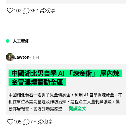
102
36
分享
↗
人工智能
Lawton
1 日
中國湖北男自學 AI 「煉金術」 屋內煉
金冒濃煙驚動全區
中國湖北黃石一名男子見金價高企，利用 AI 自學提煉黃金，在
租住單位私設高壓爐及作坊冶煉，過程產生大量刺鼻濃煙，驚
閱讀全文
動鄰居報警。警方到場揭發整...
105
7
分享
↗