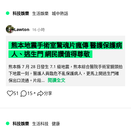
科技娛樂
生活娛樂
城中熱話
Lawton
16 小時
熊本地震手術室驚魂片瘋傳 醫護保護病
人、逃生門 網民讚值得尊敬
熊本縣 7 月 28 日發生 7.1 級地震，熊本綜合醫院手術室鏡頭拍
下地震一刻，醫護人員臨危不亂保護病人，更馬上開逃生門確
閱讀全文
保出口流通。片段...
51
15
分享
↗
科技娛樂
生活科技
健康