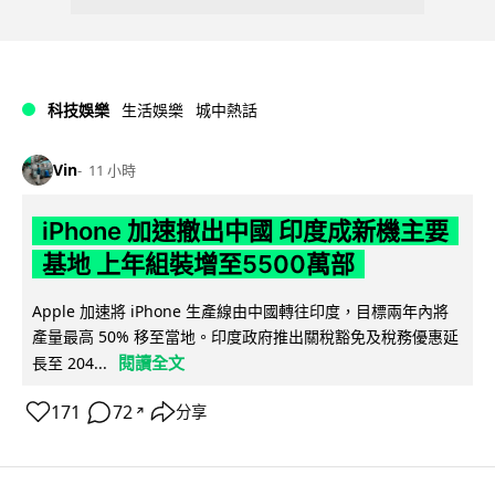
科技娛樂
生活娛樂
城中熱話
Vin
11 小時
iPhone 加速撤出中國 印度成新機主要
基地 上年組裝增至5500萬部
Apple 加速將 iPhone 生產線由中國轉往印度，目標兩年內將
產量最高 50% 移至當地。印度政府推出關稅豁免及稅務優惠延
閱讀全文
長至 204...
171
72
分享
↗