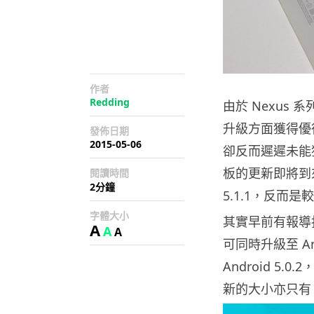
作者
Redding
由於 Nexus 系
升級方面獲得優待
發佈日期
2015-05-06
卻反而遲遲未能獲
板的更新即將到來
閱讀時間
2分鐘
5.1.1，反而是較舊
字體大小
其實早前有報導指 Ne
A
A
A
可同時升級至 An
Android 
新的大小亦只有 2