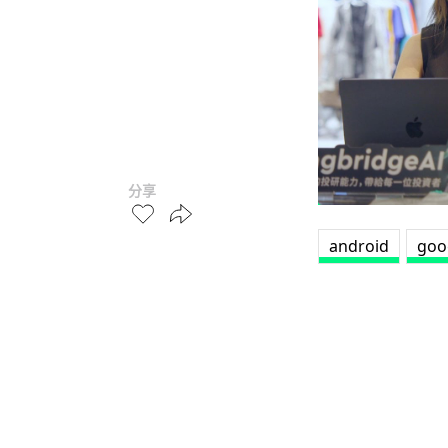
分享
android
goo