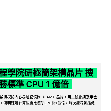
程學院研極簡架構晶片 搜
標準 CPU 1 億倍
架構模擬內容尋址記憶體（CAM）晶片，用二硫化鉬及半金
，漢明距離計算速度比標準CPU快1億倍，每次搜尋耗能低...