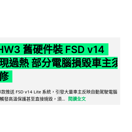
 HW3 舊硬件裝 FSD v14
e 頻現過熱 部分電腦損毀車主須
修
 舊車款推送 FSD v14 Lite 系統，引發大量車主反映自動駕駛電腦
觸發高溫保護甚至直接燒毀，須...
閱讀全文