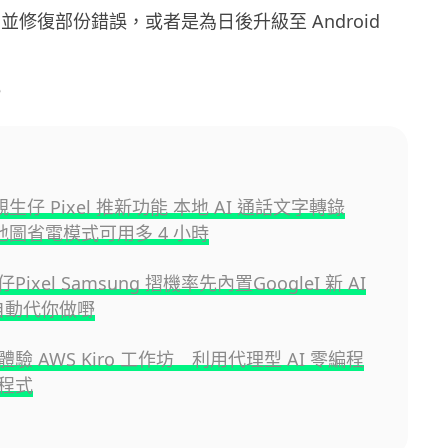
.0.2，並修復部份錯誤，或者是為日後升級至 Android
。
e
 親生仔 Pixel 推新功能 本地 AI 通話文字轉錄
e 地圖省電模式可用多 4 小時
ixel Samsung 摺機率先內置GoogleI 新 AI
 自動代你做嘢
驗 AWS Kiro 工作坊 利用代理型 AI 零編程
程式