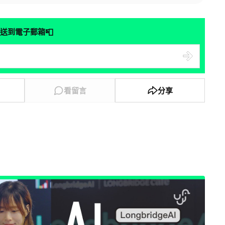
📮
送到電子郵箱
看留言
分享