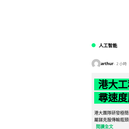
人工智能
arthur
2 小時
港大工
尋速度勝
港大團隊研發極簡
屬銻克服傳輸瓶頸
閱讀全文