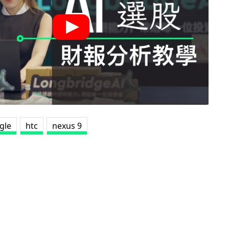
gle
htc
nexus 9