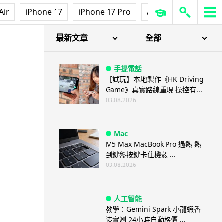
Air
iPhone 17
iPhone 17 Pro
AirPods Pro 3
Ap
最新文章
全部
手提電話
【試玩】本地製作《HK Driving
Game》真實路線重現 操控有...
03.08.2026
Mac
M5 Max MacBook Pro 過熱 熱
到鍵盤按鍵卡住機殼 ...
03.08.2026
人工智能
教學：Gemini Spark 小龍蝦香
港實測 24小時自動格價 ...