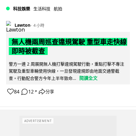
科技娛樂
生活科技
航拍
Lawton
4 小時
無人機兩周巡查違規駕駛 重型車走快線
即時被截查
警方一連 2 周展開無人機打擊違規駕駛行動，重點打擊不專注
駕駛及重型車輛使用快線，一旦發現違規即由地面交通警截
閱讀全文
查。行動配合警方今年上半年致命...
84
12
分享
↗
ADVERTISEMENT