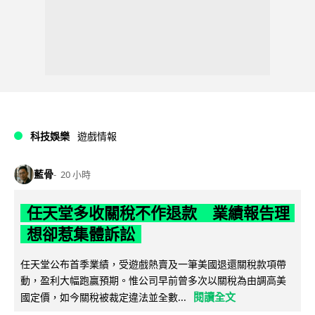
科技娛樂
遊戲情報
藍骨
20 小時
任天堂多收關稅不作退款 業績報告理
想卻惹集體訴訟
任天堂公布首季業績，受遊戲熱賣及一筆美國退還關稅款項帶
動，盈利大幅跑贏預期。惟公司早前曾多次以關稅為由調高美
閱讀全文
國定價，如今關稅被裁定違法並全數...