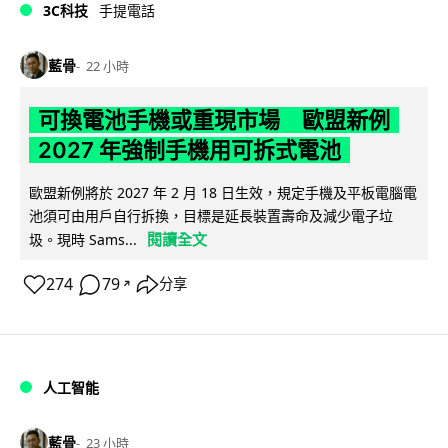
3C科技
手提電話
藍骨
22 小時
可換電池手機或重現市場 歐盟新例
2027 年強制手機用可拆式電池
歐盟新例將於 2027 年 2 月 18 日生效，規定手機及平板電腦電
池須可由用戶自行拆換，目標是延長裝置壽命及減少電子垃
閱讀全文
圾。現時 Sams...
274
79
分享
↗
人工智能
藍骨
23 小時