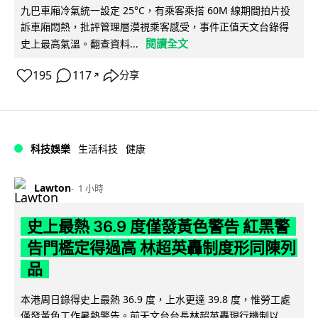
九巴車廂冷氣統一設定 25°C，有乘客乘搭 60M 線期間拍片投
訴車廂悶熱，批評管理層漠視乘客感受，事件正值天文台錄得
閱讀全文
史上最高氣溫。翻查資料...
195
117
分享
↗
科技娛樂
生活科技
健康
Lawton
1 小時
史上最熱 36.9 度僅發黃色警告 紅黑警
告門檻定得過高 林超英轟制度形同陳列
品
本港周日錄得史上最熱 36.9 度，上水更達 39.8 度，惟勞工處
僅發黃色工作暑熱警告。前天文台台長林超英轟現行機制以