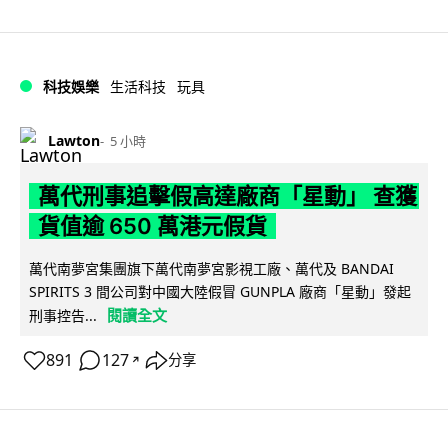
科技娛樂
生活科技
玩具
Lawton
5 小時
萬代刑事追擊假高達廠商「星動」 查獲
貨值逾 650 萬港元假貨
萬代南夢宮集團旗下萬代南夢宮影視工廠、萬代及 BANDAI
SPIRITS 3 間公司對中國大陸假冒 GUNPLA 廠商「星動」發起
閱讀全文
刑事控告...
891
127
分享
↗