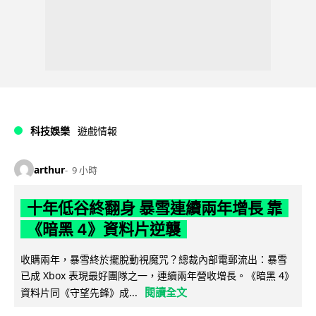
科技娛樂
遊戲情報
arthur
9 小時
十年低谷終翻身 暴雪連續兩年增長 靠
《暗黑 4》資料片逆襲
收購兩年，暴雪終於擺脫動視魔咒？總裁內部電郵流出：暴雪
已成 Xbox 表現最好團隊之一，連續兩年營收增長。《暗黑 4》
閱讀全文
資料片同《守望先鋒》成...