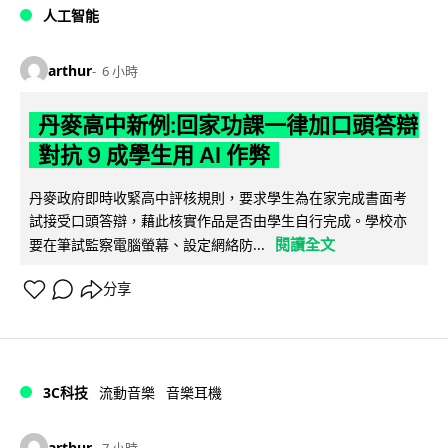
人工智能
arthur
6 小時
丹麥高中新例:回家功課一律加口頭答辯
對抗 9 成學生用 AI 作弊
丹麥政府即時收緊高中評核規則，要求學生為在家完成書面考
試接受口頭答辯，藉此核實作品是否由學生自行完成。學校亦
閱讀全文
要在筆試監察電腦螢幕、設定網絡防...
分享
3C科技
流動音樂
音樂耳機
arthur
7 小時