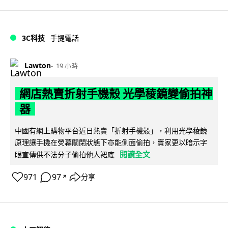
3C科技
手提電話
Lawton
19 小時
網店熱賣折射手機殼 光學稜鏡變偷拍神
器
中國有網上購物平台近日熱賣「折射手機殼」，利用光學稜鏡
原理讓手機在熒幕關閉狀態下亦能側面偷拍，賣家更以暗示字
閱讀全文
眼宣傳供不法分子偷拍他人裙底
971
97
分享
↗