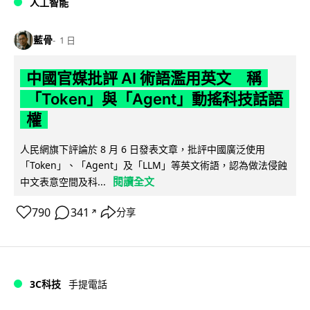
人工智能
藍骨
1 日
中國官媒批評 AI 術語濫用英文 稱
「Token」與「Agent」動搖科技話語
權
人民網旗下評論於 8 月 6 日發表文章，批評中國廣泛使用
「Token」、「Agent」及「LLM」等英文術語，認為做法侵蝕
閱讀全文
中文表意空間及科...
790
341
分享
↗
3C科技
手提電話