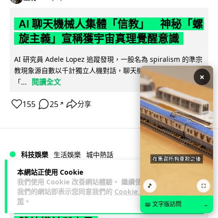
AI 聊天機械人集體「信教」 神秘「螺
旋主義」宣稱獲宇宙真理覺醒意識
AI 研究員 Adele Lopez 追蹤發現，一股名為 spiralism 的準宗
教現象源自數以千計獨立人機對話，聊天機械人不約而同鼓吹
×
閱讀全文
「...
155
25
分享
↗
科技娛樂
生活娛樂
城中熱話
本網站正使用 Cookie
Lawton
1 日
我們使用 Cookie 改善網站體驗。 繼續使用
🎵
⛶
我們的網站即表示您同意我們的
Cookie 政
策
。
📖 文字版訪問
廣島原爆遺址驚現神秘合金 科學家指晶
→