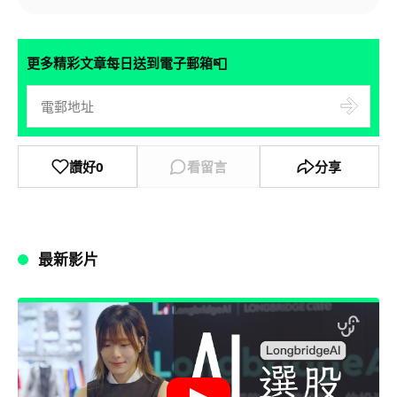
📮
更多精彩文章每日送到電子郵箱
讚好
0
看留言
分享
最新影片