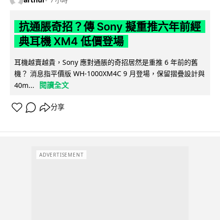
抗通脹奇招？傳 Sony 擬重推六年前經
典耳機 XM4 低價登場
耳機越賣越貴，Sony 應對通脹的奇招居然是重推 6 年前的舊
機？ 消息指平價版 WH-1000XM4C 9 月登場，保留摺疊設計與
閱讀全文
40m...
分享
ADVERTISEMENT