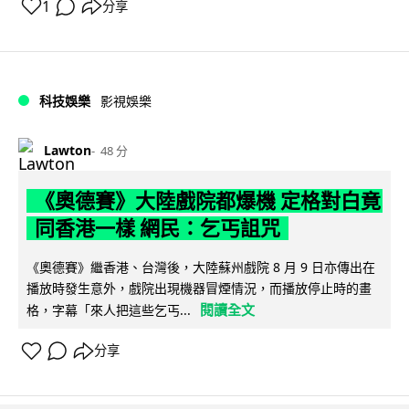
1
分享
科技娛樂
影視娛樂
Lawton
48 分
《奧德賽》大陸戲院都爆機 定格對白竟
同香港一樣 網民：乞丐詛咒
《奧德賽》繼香港、台灣後，大陸蘇州戲院 8 月 9 日亦傳出在
播放時發生意外，戲院出現機器冒煙情況，而播放停止時的畫
閱讀全文
格，字幕「來人把這些乞丐...
分享