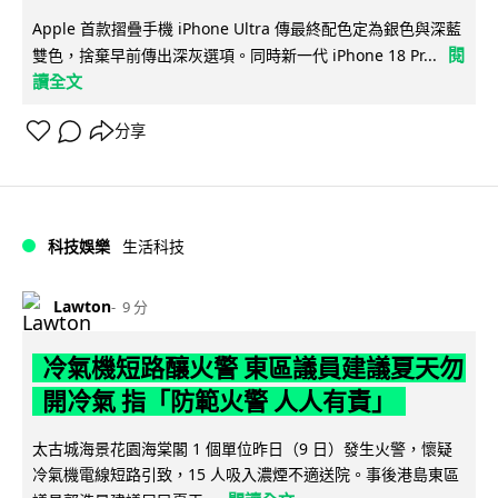
Apple 首款摺疊手機 iPhone Ultra 傳最終配色定為銀色與深藍
閱
雙色，捨棄早前傳出深灰選項。同時新一代 iPhone 18 Pr...
讀全文
分享
科技娛樂
生活科技
Lawton
9 分
冷氣機短路釀火警 東區議員建議夏天勿
開冷氣 指「防範火警 人人有責」
太古城海景花園海棠閣 1 個單位昨日（9 日）發生火警，懷疑
冷氣機電線短路引致，15 人吸入濃煙不適送院。事後港島東區