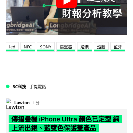
led
NFC
SONY
揚聲器
燈泡
燈膽
藍牙
3C科技
手提電話
Lawton
1 分
傳摺疊機 iPhone Ultra 顏色已定型 網
上流出銀、藍雙色保護蓋產品