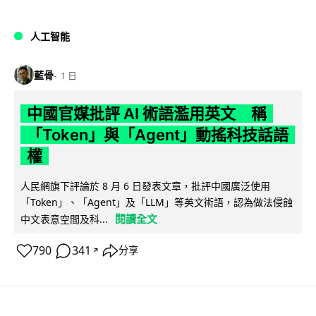
人工智能
藍骨
1 日
中國官媒批評 AI 術語濫用英文 稱
「Token」與「Agent」動搖科技話語
權
人民網旗下評論於 8 月 6 日發表文章，批評中國廣泛使用
「Token」、「Agent」及「LLM」等英文術語，認為做法侵蝕
閱讀全文
中文表意空間及科...
790
341
分享
↗