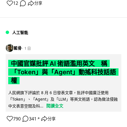
12
分享
人工智能
藍骨
1 日
中國官媒批評 AI 術語濫用英文 稱
「Token」與「Agent」動搖科技話語
權
人民網旗下評論於 8 月 6 日發表文章，批評中國廣泛使用
「Token」、「Agent」及「LLM」等英文術語，認為做法侵蝕
閱讀全文
中文表意空間及科...
790
341
分享
↗