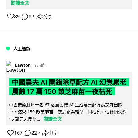
閱讀全文
89
8
分享
↗
人工智能
Lawton
5 小時
中國農夫 AI 開錯除草配方 AI 幻覺累老
農蝕 17 萬 150 畝芝麻苗一夜枯死
中國安徽滁州一名 67 歲農民按 AI 生成農藥配方為芝麻田除
草，結果 150 畝芝麻苗一夜之間與雜草一同枯死，估計損失約
閱讀全文
15 萬元人民幣...
167
22
分享
↗