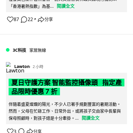
閱讀全文
「香港暑熱指數」為基...
87
22
分享
↗
3C科技
家居無線
Lawton
2 小時
夏日守護方案 智能監控攝像頭 指定產
品限時優惠 7 折
伴隨着盛夏燦爛的陽光，不少人已著手規劃豐富的暑期活動。
然而，父母在忙碌工作、日常外出，或將孩子交由家中長輩與
閱讀全文
保母照顧時，對孩子總是十分牽掛。...
3
分享