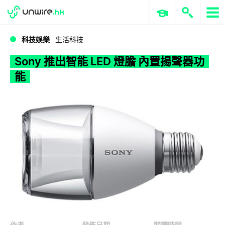
WWDC 2026
GenAI 與雲端科技專區
ERP 與商業 AI
Sony 推出智能 LED 燈膽 內置揚聲器功能
科技娛樂
生活科技
Sony 推出智能 LED 燈膽 內置揚聲器功
能
作者
發佈日期
閱讀時間