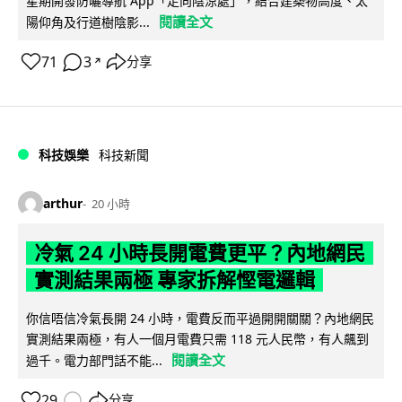
星期開發防曬導航 App「走向陰涼處」，結合建築物高度、太
閱讀全文
陽仰角及行道樹陰影...
71
3
分享
↗
科技娛樂
科技新聞
arthur
20 小時
冷氣 24 小時長開電費更平？內地網民
實測結果兩極 專家拆解慳電邏輯
你信唔信冷氣長開 24 小時，電費反而平過開開關關？內地網民
實測結果兩極，有人一個月電費只需 118 元人民幣，有人飆到
閱讀全文
過千。電力部門話不能...
29
分享