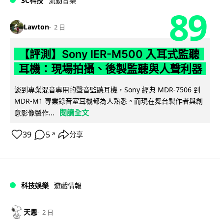
3C科技
流動音樂
89
Lawton
2 日
【評測】Sony IER-M500 入耳式監聽
耳機：現場拍攝、後製監聽與人聲利器
談到專業混音專用的聲音監聽耳機，Sony 經典 MDR-7506 到
MDR-M1 專業錄音室耳機都為人熟悉。而現在舞台製作者與創
閱讀全文
意影像製作...
39
5
分享
↗
科技娛樂
遊戲情報
天恩
2 日