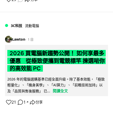
3C科技
流動電腦
Lawton
1 日
2026 買電腦新趨勢公開！ 如何享最多
優惠 從極致便攜到電競標竿 揀選啱你
的高效能 PC
2026 年的電腦選購基準已經全面升級。除了基本效能，「極致
輕量化」、「機身美學」、「AI算力」、「前瞻技術加持」以
閱讀全文
及「品質與售後服務」 已...
21
1
分享
↗