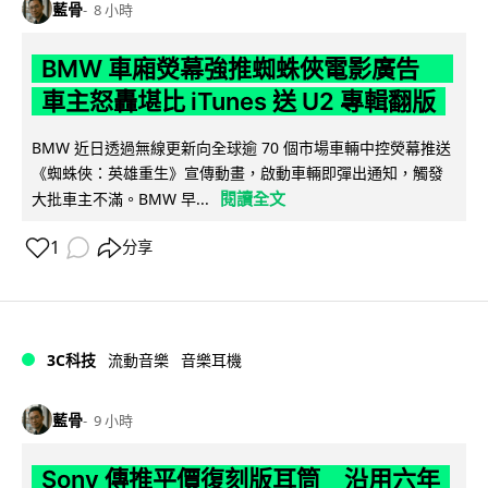
藍骨
8 小時
BMW 車廂熒幕強推蜘蛛俠電影廣告
車主怒轟堪比 iTunes 送 U2 專輯翻版
BMW 近日透過無線更新向全球逾 70 個市場車輛中控熒幕推送
《蜘蛛俠：英雄重生》宣傳動畫，啟動車輛即彈出通知，觸發
閱讀全文
大批車主不滿。BMW 早...
1
分享
3C科技
流動音樂
音樂耳機
藍骨
9 小時
Sony 傳推平價復刻版耳筒 沿用六年