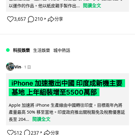
閱讀全文
以運作的作品。他以紙皮親手製作出...
3,657
210
分享
↗
科技娛樂
生活娛樂
城中熱話
Vin
1 日
iPhone 加速撤出中國 印度成新機主要
基地 上年組裝增至5500萬部
Apple 加速將 iPhone 生產線由中國轉往印度，目標兩年內將
產量最高 50% 移至當地。印度政府推出關稅豁免及稅務優惠延
閱讀全文
長至 204...
512
237
分享
↗