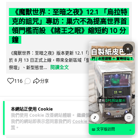
《魔獸世界：至暗之夜》12.1 「烏拉特
克的詛咒」專訪：巢穴不為提高世界首
領門檻而設 《諸王之眠》縮短約 10 分
鐘
×
《魔獸世界：至暗之夜》版本更新 12.1「烏拉特克的詛咒」將
於 8 月 13 日正式上線，帶來全新區域「盤蛇島」、地城「毒牙
閱讀全文
祭壇」、新型態世...
116
分享
本網站正使用 Cookie
科技娛樂
遊戲情報
我們使用 Cookie 改善網站體驗。 繼續使用
🎵
⛶
我們的網站即表示您同意我們的
Cookie 政
策
。
Lawton
2 日
📖 文字版訪問
→