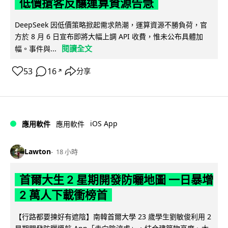
低價搶客反釀運算資源告急
DeepSeek 因低價策略掀起需求熱潮，運算資源不勝負荷，官
方於 8 月 6 日宣布即將大幅上調 API 收費，惟未公布具體加
閱讀全文
幅。事件與...
53
16
分享
↗
iOS App
應用軟件
應用軟件
Lawton
18 小時
首爾大生 2 星期開發防曬地圖 一日暴增
2 萬人下載衝榜首
【行路都要揀好有遮陰】南韓首爾大學 23 歲學生劉敏俊利用 2