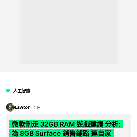
人工智能
Lawton
1 日
微軟刪走 32GB RAM 遊戲建議 分析:
為 8GB Surface 銷售鋪路 連自家