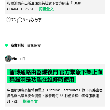
指她涉嫌在出版巨頭集英社旗下官方網店「JUMP
閱讀全文
CHARACTERS ST...
75
9
分享
↗
商業科技
資訊保安
Vin
1 日
智博通路由器爆後門 官方緊急下架止血
稱漏洞是功能在維修時使用
中國網通廠商智博通電子（Zbtlink Electronics）旗下的路由器
產品爆出嚴重安全漏洞，被發現每 35 秒便會與中國伺服器連
閱讀全文
線，旗...