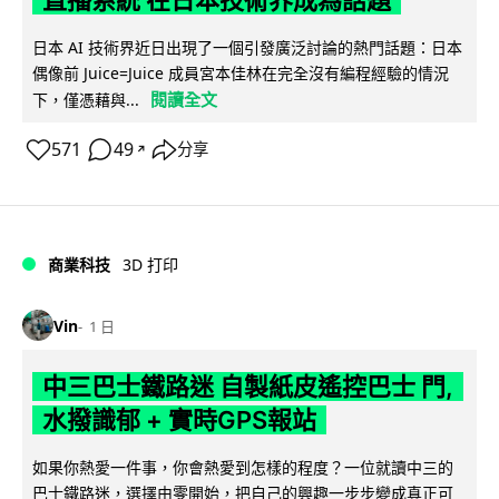
直播系統 在日本技術界成為話題
日本 AI 技術界近日出現了一個引發廣泛討論的熱門話題：日本
偶像前 Juice=Juice 成員宮本佳林在完全沒有編程經驗的情況
閱讀全文
下，僅憑藉與...
571
49
分享
↗
商業科技
3D 打印
Vin
1 日
中三巴士鐵路迷 自製紙皮遙控巴士 門,
水撥識郁 + 實時GPS報站
如果你熱愛一件事，你會熱愛到怎樣的程度？一位就讀中三的
巴士鐵路迷，選擇由零開始，把自己的興趣一步步變成真正可