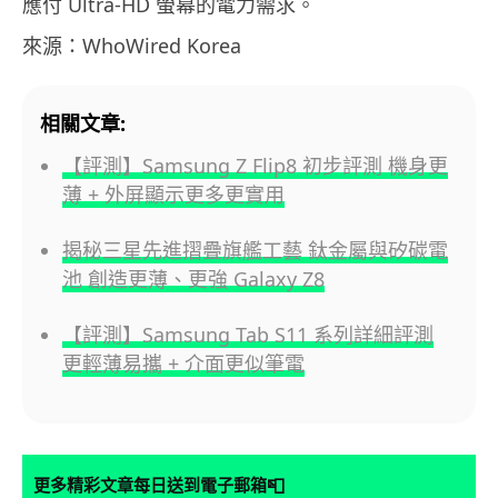
應付 Ultra-HD 螢幕的電力需求。
來源：WhoWired Korea
相關文章:
【評測】Samsung Z Flip8 初步評測 機身更
薄 + 外屏顯示更多更實用
揭秘三星先進摺疊旗艦工藝 鈦金屬與矽碳電
池 創造更薄、更強 Galaxy Z8
【評測】Samsung Tab S11 系列詳細評測
更輕薄易攜 + 介面更似筆電
📮
更多精彩文章每日送到電子郵箱