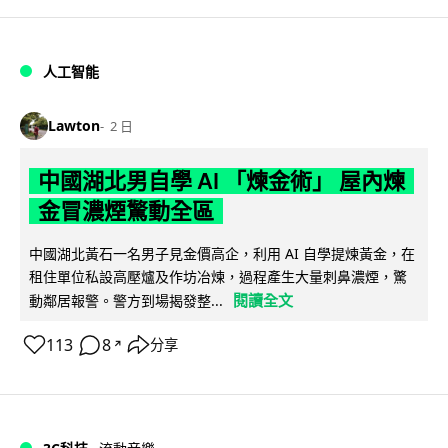
人工智能
Lawton
2 日
中國湖北男自學 AI 「煉金術」 屋內煉
金冒濃煙驚動全區
中國湖北黃石一名男子見金價高企，利用 AI 自學提煉黃金，在
租住單位私設高壓爐及作坊冶煉，過程產生大量刺鼻濃煙，驚
閱讀全文
動鄰居報警。警方到場揭發整...
113
8
分享
↗