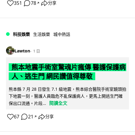
351
78
分享
↗
科技娛樂
生活娛樂
城中熱話
Lawton
1 日
熊本地震手術室驚魂片瘋傳 醫護保護病
人、逃生門 網民讚值得尊敬
熊本縣 7 月 28 日發生 7.1 級地震，熊本綜合醫院手術室鏡頭拍
下地震一刻，醫護人員臨危不亂保護病人，更馬上開逃生門確
閱讀全文
保出口流通。片段...
67
21
分享
↗