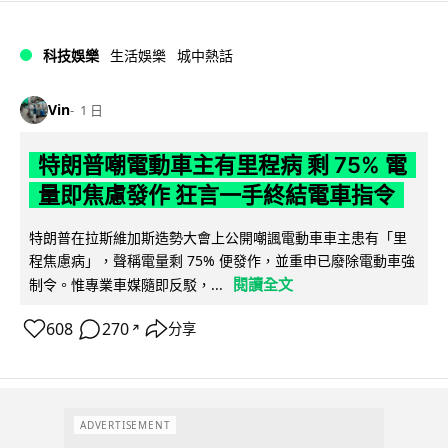
科技娛樂
生活娛樂
城中熱話
Vin
1 日
特朗普嘲電動車主有里程病 剩 75% 電
量即焦慮發作 狂言一手終結電車指令
特朗普在拉斯維加斯造勢大會上公開嘲諷電動車車主患有「里
程焦慮病」，聲稱電量剩 75% 便發作，並重申已廢除電動車強
閱讀全文
制令。惟專業車媒隨即反駁，...
608
270
分享
↗
ADVERTISEMENT