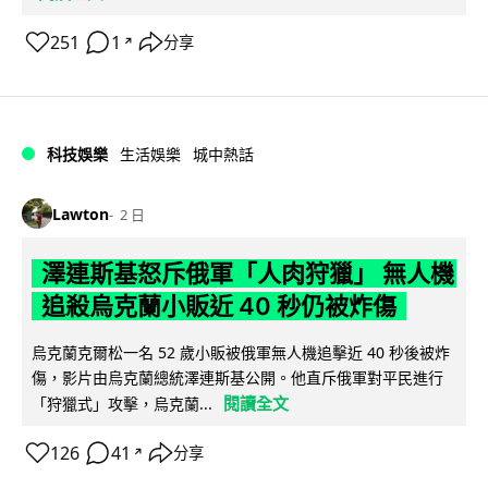
251
1
分享
↗
科技娛樂
生活娛樂
城中熱話
Lawton
2 日
澤連斯基怒斥俄軍「人肉狩獵」 無人機
追殺烏克蘭小販近 40 秒仍被炸傷
烏克蘭克爾松一名 52 歲小販被俄軍無人機追擊近 40 秒後被炸
傷，影片由烏克蘭總統澤連斯基公開。他直斥俄軍對平民進行
閱讀全文
「狩獵式」攻擊，烏克蘭...
126
41
分享
↗