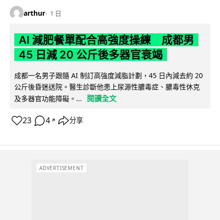
arthur
1 日
AI 減肥餐單配合高強度操練 成都男
45 日減 20 公斤後多器官衰竭
成都一名男子跟隨 AI 制訂高強度減脂計劃，45 日內減去約 20
公斤後昏迷送院。醫生診斷他患上尿源性膿毒症、膿毒性休克
閱讀全文
及多器官功能障礙。...
23
4
分享
↗
ADVERTISEMENT