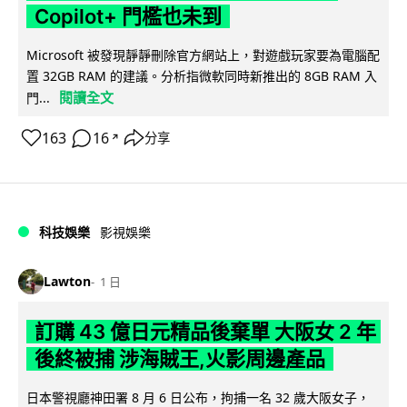
Copilot+ 門檻也未到
Microsoft 被發現靜靜刪除官方網站上，對遊戲玩家要為電腦配
置 32GB RAM 的建議。分析指微軟同時新推出的 8GB RAM 入
閱讀全文
門...
163
16
分享
↗
科技娛樂
影視娛樂
Lawton
1 日
訂購 43 億日元精品後棄單 大阪女 2 年
後終被捕 涉海賊王,火影周邊產品
日本警視廳神田署 8 月 6 日公布，拘捕一名 32 歲大阪女子，