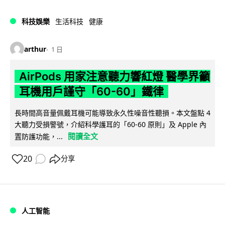
科技娛樂
生活科技
健康
arthur
1 日
AirPods 用家注意聽力響紅燈 醫學界籲
耳機用戶謹守「60-60」鐵律
長時間高音量佩戴耳機可能導致永久性噪音性聽損。本文盤點 4
大聽力受損警號，介紹科學護耳的「60-60 原則」及 Apple 內
閱讀全文
置防護功能，...
20
分享
人工智能