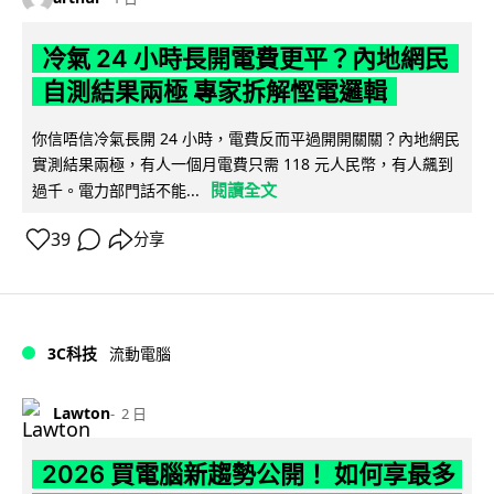
冷氣 24 小時長開電費更平？內地網民
自測結果兩極 專家拆解慳電邏輯
你信唔信冷氣長開 24 小時，電費反而平過開開關關？內地網民
實測結果兩極，有人一個月電費只需 118 元人民幣，有人飆到
閱讀全文
過千。電力部門話不能...
39
分享
3C科技
流動電腦
Lawton
2 日
2026 買電腦新趨勢公開！ 如何享最多