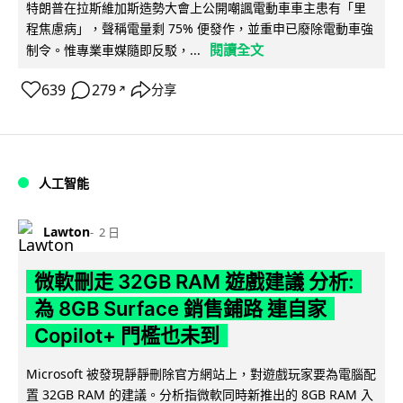
特朗普在拉斯維加斯造勢大會上公開嘲諷電動車車主患有「里
程焦慮病」，聲稱電量剩 75% 便發作，並重申已廢除電動車強
閱讀全文
制令。惟專業車媒隨即反駁，...
639
279
分享
↗
人工智能
Lawton
2 日
微軟刪走 32GB RAM 遊戲建議 分析:
為 8GB Surface 銷售鋪路 連自家
Copilot+ 門檻也未到
Microsoft 被發現靜靜刪除官方網站上，對遊戲玩家要為電腦配
置 32GB RAM 的建議。分析指微軟同時新推出的 8GB RAM 入