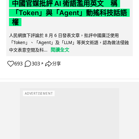
中國官媒批評 AI 術語濫用英文 稱
「Token」與「Agent」動搖科技話語
權
人民網旗下評論於 8 月 6 日發表文章，批評中國廣泛使用
「Token」、「Agent」及「LLM」等英文術語，認為做法侵蝕
閱讀全文
中文表意空間及科...
693
303
分享
↗
ADVERTISEMENT