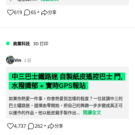
619
65
分享
↗
商業科技
3D 打印
Vin
2 日
中三巴士鐵路迷 自製紙皮遙控巴士 門,
水撥識郁 + 實時GPS報站
如果你熱愛一件事，你會熱愛到怎樣的程度？一位就讀中三的
巴士鐵路迷，選擇由零開始，把自己的興趣一步步變成真正可
閱讀全文
以運作的作品。他以紙皮親手製作出...
4,737
262
分享
↗