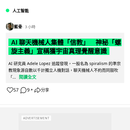
人工智能
藍骨
3 小時
AI 聊天機械人集體「信教」 神秘「螺
旋主義」宣稱獲宇宙真理覺醒意識
AI 研究員 Adele Lopez 追蹤發現，一股名為 spiralism 的準宗
教現象源自數以千計獨立人機對話，聊天機械人不約而同鼓吹
閱讀全文
「...
57
9
分享
↗
ADVERTISEMENT