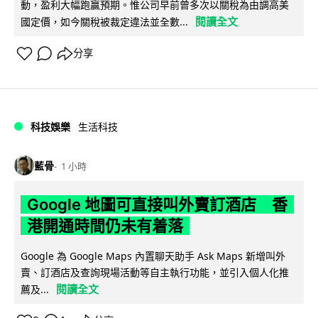
動，盈利大幅跑贏預期。惟公司早前曾多次以關稅為由調高美
閱讀全文
國定價，如今關稅被裁定違法並全數...
分享
科技娛樂
生活科技
藍骨
1 小時
Google 地圖可直接叫外賣訂酒店 香
港開通時間仍未有着落
Google 為 Google Maps 內置聊天助手 Ask Maps 新增叫外
賣、訂酒店及查詢現場活動等自主執行功能，並引入個人化推
閱讀全文
薦及...