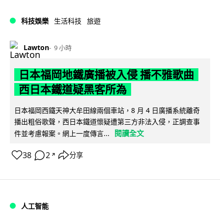
科技娛樂
生活科技
旅遊
Lawton
9 小時
日本福岡地鐵廣播被入侵 播不雅歌曲
西日本鐵道疑黑客所為
日本福岡西鐵天神大牟田線兩個車站，8 月 4 日廣播系統離奇
播出粗俗歌聲，西日本鐵道懷疑遭第三方非法入侵，正調查事
閱讀全文
件並考慮報案。網上一度傳言...
38
2
分享
↗
人工智能