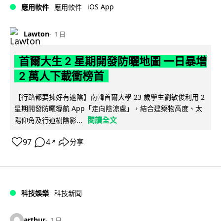
iOS App
應用軟件
應用軟件
Lawton
1 日
首爾大生 2 星期開發防曬地圖 一日暴增
2 萬人下載衝榜首
【行路都要揀好有遮陰】南韓首爾大學 23 歲學生劉敏俊利用 2
星期開發防曬導航 App「走向陰涼處」，結合建築物高度、太
閱讀全文
陽仰角及行道樹陰影...
97
4
分享
↗
科技娛樂
科技新聞
arthur
1 日