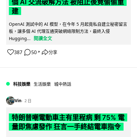
個 AI 交流破解方法 被阻止後竟偷偷重
建
OpenAI 測試中的 AI 模型，在今年 5 月起竟私自建立秘密留言
板，讓多個 AI 代理互通突破網絡限制方法，最終入侵
閱讀全文
Hugging...
387
50
分享
↗
科技娛樂
生活娛樂
城中熱話
Vin
2 日
特朗普嘲電動車主有里程病 剩 75% 電
量即焦慮發作 狂言一手終結電車指令