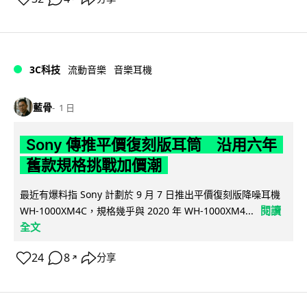
3C科技
流動音樂
音樂耳機
藍骨
1 日
Sony 傳推平價復刻版耳筒 沿用六年
舊款規格挑戰加價潮
最近有爆料指 Sony 計劃於 9 月 7 日推出平價復刻版降噪耳機
閱讀
WH-1000XM4C，規格幾乎與 2020 年 WH-1000XM4...
全文
24
8
分享
↗