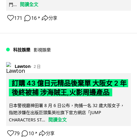
閱讀全文
門...
171
16
分享
↗
科技娛樂
影視娛樂
Lawton
2 日
訂購 43 億日元精品後棄單 大阪女 2 年
後終被捕 涉海賊王,火影周邊產品
日本警視廳神田署 8 月 6 日公布，拘捕一名 32 歲大阪女子，
指她涉嫌在出版巨頭集英社旗下官方網店「JUMP
閱讀全文
CHARACTERS ST...
79
10
分享
↗