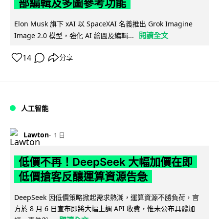
部編輯及多圖參考功能
Elon Musk 旗下 xAI 以 SpaceXAI 名義推出 Grok Imagine
閱讀全文
Image 2.0 模型，強化 AI 繪圖及編輯...
14
分享
人工智能
Lawton
1 日
低價不再！DeepSeek 大幅加價在即
低價搶客反釀運算資源告急
DeepSeek 因低價策略掀起需求熱潮，運算資源不勝負荷，官
方於 8 月 6 日宣布即將大幅上調 API 收費，惟未公布具體加