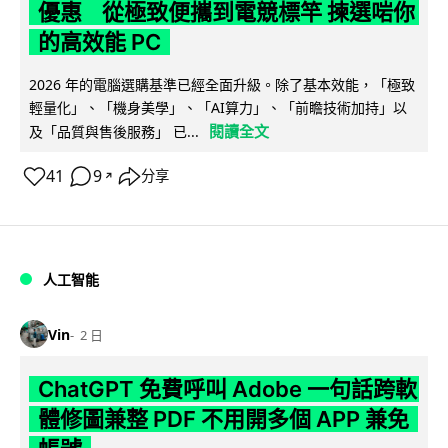
優惠 從極致便攜到電競標竿 揀選啱你
的高效能 PC
2026 年的電腦選購基準已經全面升級。除了基本效能，「極致
輕量化」、「機身美學」、「AI算力」、「前瞻技術加持」以
閱讀全文
及「品質與售後服務」 已...
41
9
分享
↗
人工智能
Vin
2 日
ChatGPT 免費呼叫 Adobe 一句話跨軟
體修圖兼整 PDF 不用開多個 APP 兼免