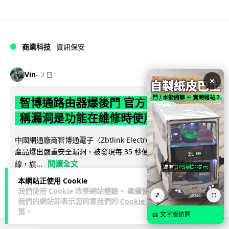
商業科技
資訊保安
Vin
2 日
×
智博通路由器爆後門 官方緊急下架止血
稱漏洞是功能在維修時使用
中國網通廠商智博通電子（Zbtlink Electronics）旗下的路由器
產品爆出嚴重安全漏洞，被發現每 35 秒便會與中國伺服器連
閱讀全文
線，旗...
本網站正使用 Cookie
382
86
分享
↗
我們使用 Cookie 改善網站體驗。 繼續使用
🎵
⛶
我們的網站即表示您同意我們的
Cookie 政
策
。
📖 文字版訪問
→