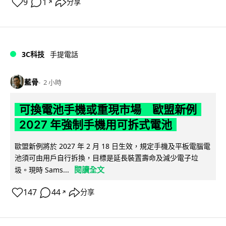
9
1
分享
↗
3C科技
手提電話
藍骨
2 小時
可換電池手機或重現市場 歐盟新例
2027 年強制手機用可拆式電池
歐盟新例將於 2027 年 2 月 18 日生效，規定手機及平板電腦電
池須可由用戶自行拆換，目標是延長裝置壽命及減少電子垃
閱讀全文
圾。現時 Sams...
147
44
分享
↗