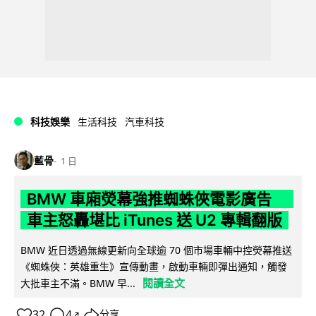
科技娛樂
生活科技
汽車科技
藍骨
1 日
BMW 車廂熒幕強推蜘蛛俠電影廣告
車主怒轟堪比 iTunes 送 U2 專輯翻版
BMW 近日透過無線更新向全球逾 70 個市場車輛中控熒幕推送
《蜘蛛俠：英雄重生》宣傳動畫，啟動車輛即彈出通知，觸發
閱讀全文
大批車主不滿。BMW 早...
32
4
分享
↗