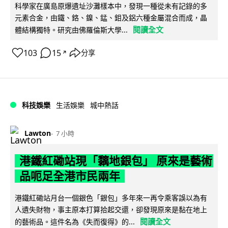
科學家在廣島原爆遺址沙灘樣本中，發現一種從未有記錄的多
元素合金，由鐵、鉻、鎳、錳、鉬及鋁六種金屬混合而成，晶
閱讀全文
體結構獨特。研究由佛羅倫斯大學...
103
15
分享
↗
科技娛樂
生活娛樂
城中熱話
Lawton
7 小時
港鐵紅磡站現「黐地銀包」 原來是藝術
品呃足全港市民兩年
港鐵紅磡站月台一個銀色「銀包」多年來一再令乘客誤以為有
人遺失財物，事主原本打算拾起交還，卻發現原來是黏在地上
閱讀全文
的藝術品。這件名為《失而復得》的...