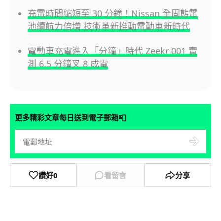
充電時間縮短至 30 分鐘！Nissan 全固態電
池續航力倍增 技術革新推動電動車新時代
電動車充電進入「分鐘」時代 Zeekr 001 實
測 6.5 分鐘叉 8 成電
📮
更多精彩文章每日送到電子郵箱
讚好
0
看留言
分享