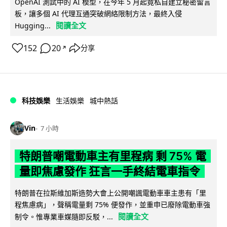
OpenAI 測試中的 AI 模型，在今年 5 月起竟私自建立秘密留言
板，讓多個 AI 代理互通突破網絡限制方法，最終入侵
閱讀全文
Hugging...
152
20
分享
↗
科技娛樂
生活娛樂
城中熱話
Vin
7 小時
特朗普嘲電動車主有里程病 剩 75% 電
量即焦慮發作 狂言一手終結電車指令
特朗普在拉斯維加斯造勢大會上公開嘲諷電動車車主患有「里
程焦慮病」，聲稱電量剩 75% 便發作，並重申已廢除電動車強
閱讀全文
制令。惟專業車媒隨即反駁，...