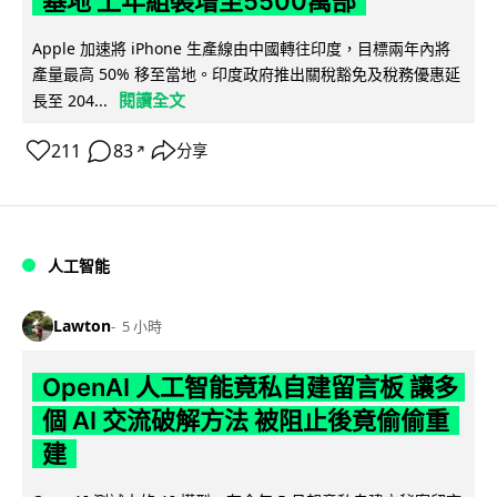
基地 上年組裝增至5500萬部
Apple 加速將 iPhone 生產線由中國轉往印度，目標兩年內將
產量最高 50% 移至當地。印度政府推出關稅豁免及稅務優惠延
閱讀全文
長至 204...
211
83
分享
↗
人工智能
Lawton
5 小時
OpenAI 人工智能竟私自建留言板 讓多
個 AI 交流破解方法 被阻止後竟偷偷重
建