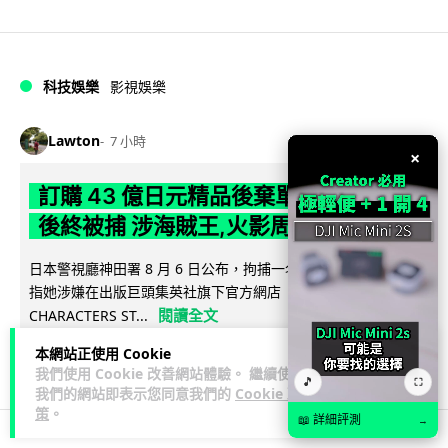
科技娛樂
影視娛樂
Lawton
7 小時
×
訂購 43 億日元精品後棄單 大阪女 2 年
後終被捕 涉海賊王,火影周邊產品
日本警視廳神田署 8 月 6 日公布，拘捕一名 32 歲大阪女子，
指她涉嫌在出版巨頭集英社旗下官方網店「JUMP
閱讀全文
CHARACTERS ST...
本網站正使用 Cookie
53
8
分享
↗
我們使用 Cookie 改善網站體驗。 繼續使用
🎵
⛶
我們的網站即表示您同意我們的
Cookie 政
策
。
📖 詳細評測
→