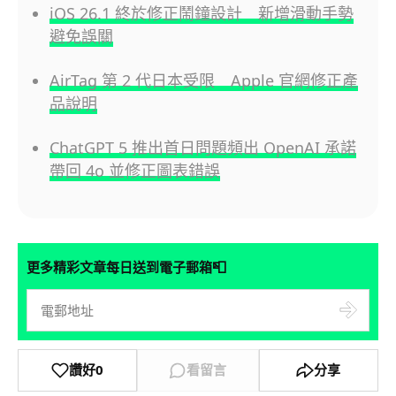
iOS 26.1 終於修正鬧鐘設計 新增滑動手勢
避免誤關
AirTag 第 2 代日本受限 Apple 官網修正產
品說明
ChatGPT 5 推出首日問題頻出 OpenAI 承諾
帶回 4o 並修正圖表錯誤
📮
更多精彩文章每日送到電子郵箱
讚好
0
看留言
分享