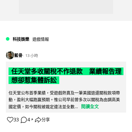
科技娛樂
遊戲情報
藍骨
13 小時
任天堂多收關稅不作退款 業績報告理
想卻惹集體訴訟
任天堂公布首季業績，受遊戲熱賣及一筆美國退還關稅款項帶
動，盈利大幅跑贏預期。惟公司早前曾多次以關稅為由調高美
閱讀全文
國定價，如今關稅被裁定違法並全數...
33
4
分享
↗