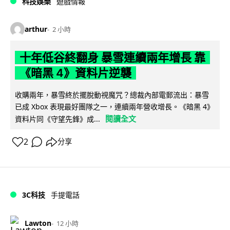
科技娛樂
遊戲情報
arthur
2 小時
十年低谷終翻身 暴雪連續兩年增長 靠
《暗黑 4》資料片逆襲
收購兩年，暴雪終於擺脫動視魔咒？總裁內部電郵流出：暴雪
已成 Xbox 表現最好團隊之一，連續兩年營收增長。《暗黑 4》
閱讀全文
資料片同《守望先鋒》成...
2
分享
3C科技
手提電話
Lawton
12 小時