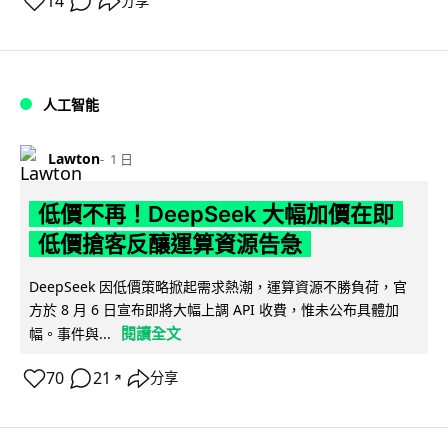
14
分享
人工智能
Lawton
1 日
低價不再！DeepSeek 大幅加價在即
低價搶客反釀運算資源告急
DeepSeek 因低價策略掀起需求熱潮，運算資源不勝負荷，官
方於 8 月 6 日宣布即將大幅上調 API 收費，惟未公布具體加
閱讀全文
幅。事件與...
70
21
分享
↗