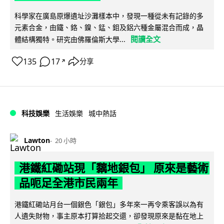
科學家在廣島原爆遺址沙灘樣本中，發現一種從未有記錄的多
元素合金，由鐵、鉻、鎳、錳、鉬及鋁六種金屬混合而成，晶
閱讀全文
體結構獨特。研究由佛羅倫斯大學...
135
17
分享
↗
科技娛樂
生活娛樂
城中熱話
Lawton
20 小時
港鐵紅磡站現「黐地銀包」 原來是藝術
品呃足全港市民兩年
港鐵紅磡站月台一個銀色「銀包」多年來一再令乘客誤以為有
人遺失財物，事主原本打算拾起交還，卻發現原來是黏在地上