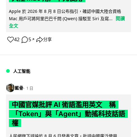
Apple 於 2026 年 8 月 8 日公布指引，確認中國大陸合資格
閱讀
Mac 用戶可將阿里巴巴千問 (Qwen) 接駁至 Siri 及寫...
全文
42
5
分享
↗
人工智能
藍骨
1 日
中國官媒批評 AI 術語濫用英文 稱
「Token」與「Agent」動搖科技話語
權
人民網旗下評論於 8 月 6 日發表文章，批評中國廣泛使用