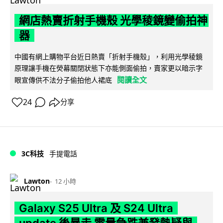
網店熱賣折射手機殼 光學稜鏡變偷拍神
器
中國有網上購物平台近日熱賣「折射手機殼」，利用光學稜鏡
原理讓手機在熒幕關閉狀態下亦能側面偷拍，賣家更以暗示字
閱讀全文
眼宣傳供不法分子偷拍他人裙底
24
分享
3C科技
手提電話
Lawton
12 小時
Galaxy S25 Ultra 及 S24 Ultra