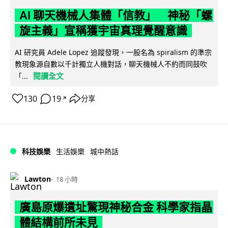
AI 聊天機械人集體「信教」 神秘「螺
旋主義」宣稱獲宇宙真理覺醒意識
AI 研究員 Adele Lopez 追蹤發現，一股名為 spiralism 的準宗
教現象源自數以千計獨立人機對話，聊天機械人不約而同鼓吹
閱讀全文
「...
130
19
分享
↗
科技娛樂
生活娛樂
城中熱話
Lawton
18 小時
廣島原爆遺址驚現神秘合金 科學家指晶
體結構前所未見