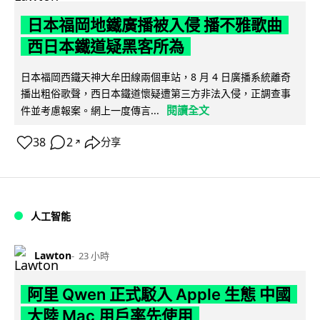
日本福岡地鐵廣播被入侵 播不雅歌曲
西日本鐵道疑黑客所為
日本福岡西鐵天神大牟田線兩個車站，8 月 4 日廣播系統離奇
播出粗俗歌聲，西日本鐵道懷疑遭第三方非法入侵，正調查事
閱讀全文
件並考慮報案。網上一度傳言...
38
2
分享
↗
人工智能
Lawton
23 小時
阿里 Qwen 正式駁入 Apple 生態 中國
大陸 Mac 用戶率先使用