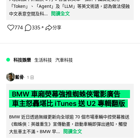
「Token」、「Agent」及「LLM」等英文術語，認為做法侵蝕
閱讀全文
中文表意空間及科...
774
335
分享
↗
科技娛樂
生活科技
汽車科技
藍骨
1 日
BMW 車廂熒幕強推蜘蛛俠電影廣告
車主怒轟堪比 iTunes 送 U2 專輯翻版
BMW 近日透過無線更新向全球逾 70 個市場車輛中控熒幕推送
《蜘蛛俠：英雄重生》宣傳動畫，啟動車輛即彈出通知，觸發
閱讀全文
大批車主不滿。BMW 早...