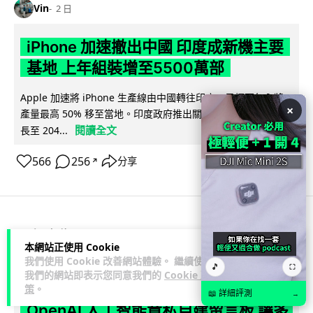
Vin
2 日
iPhone 加速撤出中國 印度成新機主要
基地 上年組裝增至5500萬部
Apple 加速將 iPhone 生產線由中國轉往印度，目標兩年內將
×
產量最高 50% 移至當地。印度政府推出關稅豁免及稅務優惠延
閱讀全文
長至 204...
566
256
分享
↗
人工智能
本網站正使用 Cookie
我們使用 Cookie 改善網站體驗。 繼續使用
🎵
⛶
Lawton
2 日
我們的網站即表示您同意我們的
Cookie 政
策
。
📖 詳細評測
→
OpenAI 人工智能竟私自建留言板 讓多