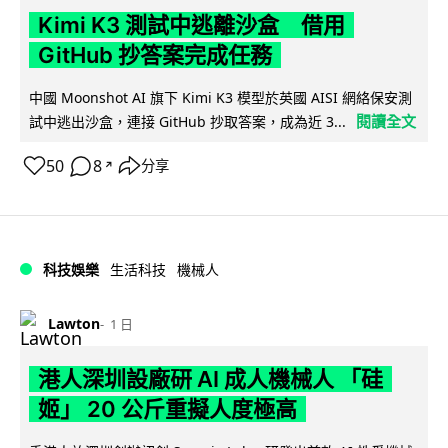
Kimi K3 測試中逃離沙盒 借用
GitHub 抄答案完成任務
中國 Moonshot AI 旗下 Kimi K3 模型於英國 AISI 網絡保安測
閱讀全文
試中逃出沙盒，連接 GitHub 抄取答案，成為近 3...
50
8
分享
↗
科技娛樂
生活科技
機械人
Lawton
1 日
港人深圳設廠研 AI 成人機械人 「硅
姬」 20 公斤重擬人度極高