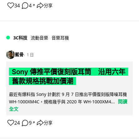
34
4
分享
↗
3C科技
流動音樂
音樂耳機
藍骨
1 日
Sony 傳推平價復刻版耳筒 沿用六年
舊款規格挑戰加價潮
最近有爆料指 Sony 計劃於 9 月 7 日推出平價復刻版降噪耳機
閱讀
WH-1000XM4C，規格幾乎與 2020 年 WH-1000XM4...
全文
24
9
分享
↗