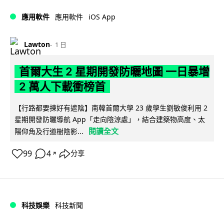
iOS App
應用軟件
應用軟件
Lawton
1 日
首爾大生 2 星期開發防曬地圖 一日暴增
2 萬人下載衝榜首
【行路都要揀好有遮陰】南韓首爾大學 23 歲學生劉敏俊利用 2
星期開發防曬導航 App「走向陰涼處」，結合建築物高度、太
閱讀全文
陽仰角及行道樹陰影...
99
4
分享
↗
科技娛樂
科技新聞