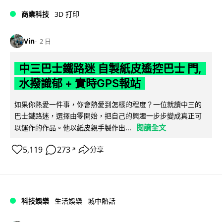
商業科技
3D 打印
Vin
2 日
中三巴士鐵路迷 自製紙皮遙控巴士 門,
水撥識郁 + 實時GPS報站
如果你熱愛一件事，你會熱愛到怎樣的程度？一位就讀中三的
巴士鐵路迷，選擇由零開始，把自己的興趣一步步變成真正可
閱讀全文
以運作的作品。他以紙皮親手製作出...
5,119
273
分享
↗
科技娛樂
生活娛樂
城中熱話