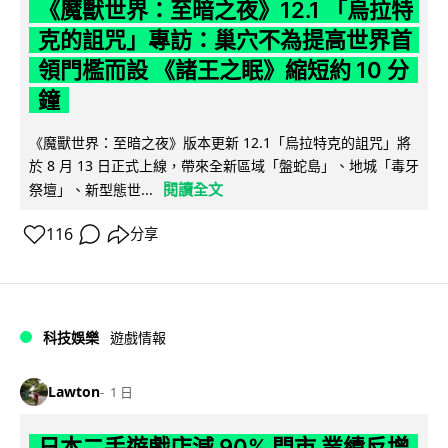
《魔獸世界：至暗之夜》12.1 「烏拉特
克的詛咒」專訪：巢穴不為提高世界首
領門檻而設 《諸王之眠》縮短約 10 分
鐘
《魔獸世界：至暗之夜》版本更新 12.1「烏拉特克的詛咒」將
於 8 月 13 日正式上線，帶來全新區域「盤蛇島」、地城「毒牙
閱讀全文
祭壇」、新型態世...
116
分享
科技娛樂
遊戲情報
Lawton
1 日
日本二手遊戲店減 90% 門市 業績反增