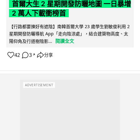
首爾大生 2 星期開發防曬地圖 一日暴增
2 萬人下載衝榜首
【行路都要揀好有遮陰】南韓首爾大學 23 歲學生劉敏俊利用 2
星期開發防曬導航 App「走向陰涼處」，結合建築物高度、太
閱讀全文
陽仰角及行道樹陰影...
42
3
分享
↗
ADVERTISEMENT