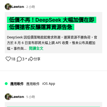
Lawton
2 小時
低價不再！DeepSeek 大幅加價在即
低價搶客反釀運算資源告急
DeepSeek 因低價策略掀起需求熱潮，運算資源不勝負荷，官
方於 8 月 6 日宣布即將大幅上調 API 收費，惟未公布具體加
閱讀全文
幅。事件與...
18
3
分享
↗
iOS App
應用軟件
應用軟件
Lawton
5 小時