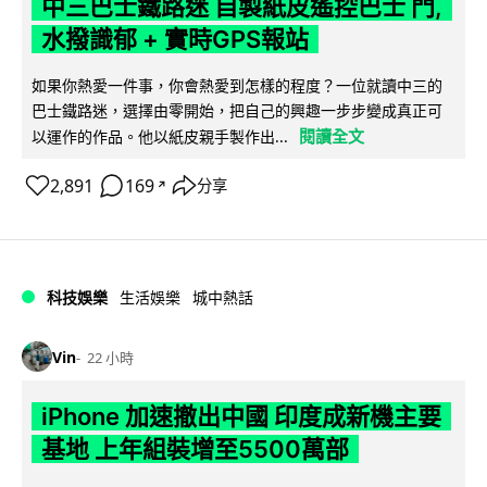
中三巴士鐵路迷 自製紙皮遙控巴士 門,
水撥識郁 + 實時GPS報站
如果你熱愛一件事，你會熱愛到怎樣的程度？一位就讀中三的
巴士鐵路迷，選擇由零開始，把自己的興趣一步步變成真正可
閱讀全文
以運作的作品。他以紙皮親手製作出...
2,891
169
分享
↗
科技娛樂
生活娛樂
城中熱話
Vin
22 小時
iPhone 加速撤出中國 印度成新機主要
基地 上年組裝增至5500萬部