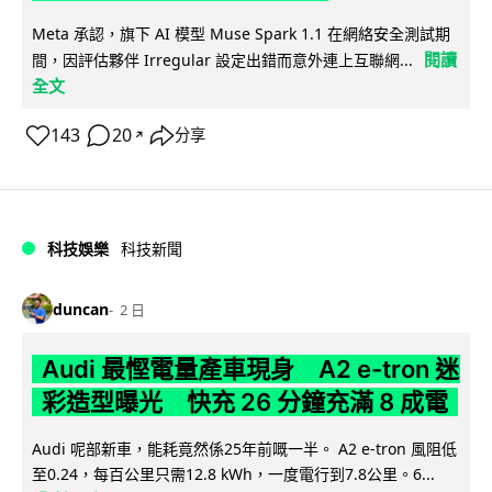
Meta 承認，旗下 AI 模型 Muse Spark 1.1 在網絡安全測試期
閱讀
間，因評估夥伴 Irregular 設定出錯而意外連上互聯網...
全文
143
20
分享
↗
科技娛樂
科技新聞
duncan
2 日
Audi 最慳電量產車現身 A2 e-tron 迷
彩造型曝光 快充 26 分鐘充滿 8 成電
Audi 呢部新車，能耗竟然係25年前嘅一半。 A2 e-tron 風阻低
至0.24，每百公里只需12.8 kWh，一度電行到7.8公里。6...