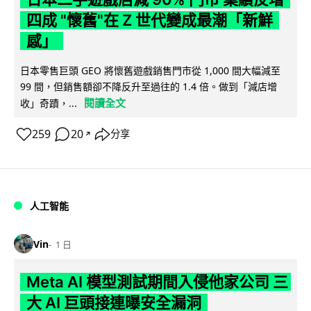
四成 "懷舊"在 Z 世代變成最潮「新鮮
感」
日本零售巨頭 GEO 將懷舊遊戲銷售門市從 1,000 間大幅減至
99 間，但銷售額卻不降反升至過往的 1.4 倍。做到「減店增
閱讀全文
收」奇蹟，...
259
20
分享
↗
人工智能
Vin
1 日
Meta AI 模型測試期間入侵他家公司 三
大 AI 巨頭接連曝安全漏洞