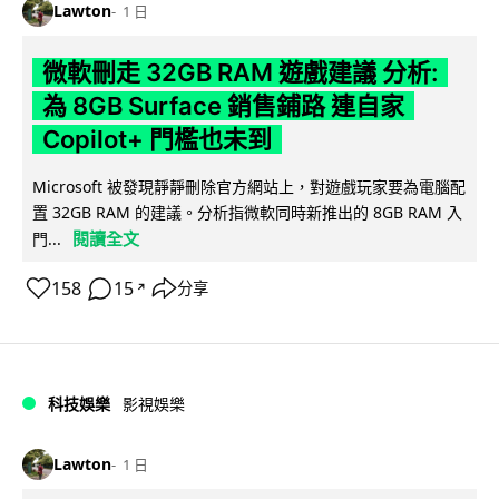
Lawton
1 日
微軟刪走 32GB RAM 遊戲建議 分析:
為 8GB Surface 銷售鋪路 連自家
Copilot+ 門檻也未到
Microsoft 被發現靜靜刪除官方網站上，對遊戲玩家要為電腦配
置 32GB RAM 的建議。分析指微軟同時新推出的 8GB RAM 入
閱讀全文
門...
158
15
分享
↗
科技娛樂
影視娛樂
Lawton
1 日