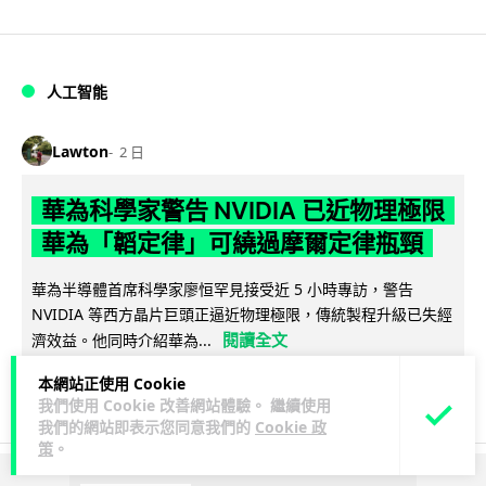
人工智能
Lawton
2 日
華為科學家警告 NVIDIA 已近物理極限
華為「韜定律」可繞過摩爾定律瓶頸
華為半導體首席科學家廖恒罕見接受近 5 小時專訪，警告
NVIDIA 等西方晶片巨頭正逼近物理極限，傳統製程升級已失經
閱讀全文
濟效益。他同時介紹華為...
本網站正使用 Cookie
1,593
602
分享
↗
我們使用 Cookie 改善網站體驗。 繼續使用
我們的網站即表示您同意我們的
Cookie 政
策
。