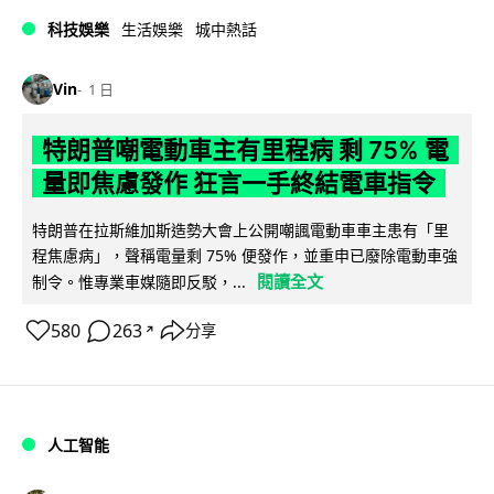
科技娛樂
生活娛樂
城中熱話
Vin
1 日
特朗普嘲電動車主有里程病 剩 75% 電
量即焦慮發作 狂言一手終結電車指令
特朗普在拉斯維加斯造勢大會上公開嘲諷電動車車主患有「里
程焦慮病」，聲稱電量剩 75% 便發作，並重申已廢除電動車強
閱讀全文
制令。惟專業車媒隨即反駁，...
580
263
分享
↗
人工智能