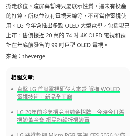
撕走移位。這屏幕暫時只屬展示性質，還未有投產
的打算，所以並沒有電視天線等，不可當作電視使
用。LG 今年會推出多款 OLED 大型電視，包括現已
上市，售價接近 20 萬的 74 吋 4K OLED 電視和預
計在年底前發售的 99 吋巨型 OLED 電視。
來源：theverge
相關文章:
直擊 LG 首爾電視研發大本營 解構 WOLED
電視技術 + 新品全面睇
LG 20年前冷氣機竟用純金招牌 今時今日舊
機變黃金寶 網民紛紛拆機變賣
LG 將推超細 Micro RGB 電視 CES 2026 公佈