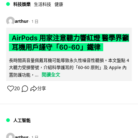
科技娛樂
生活科技
健康
arthur
1 日
AirPods 用家注意聽力響紅燈 醫學界籲
耳機用戶謹守「60-60」鐵律
長時間高音量佩戴耳機可能導致永久性噪音性聽損。本文盤點 4
大聽力受損警號，介紹科學護耳的「60-60 原則」及 Apple 內
閱讀全文
置防護功能，...
20
分享
人工智能
arthur
1 日