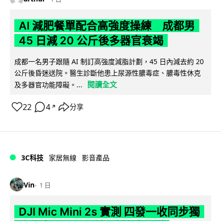
AI 減肥餐單配合高強度操練 成都男
45 日減 20 公斤後多器官衰竭
成都一名男子跟隨 AI 制訂高強度減脂計劃，45 日內減去約 20
公斤後昏迷送院。醫生診斷他患上尿源性膿毒症、膿毒性休克
閱讀全文
及多器官功能障礙。...
22
4
分享
↗
3C科技
家居無線
影音產品
Vin
1 日
DJI Mic Mini 2s 實測 四發一收同步獨