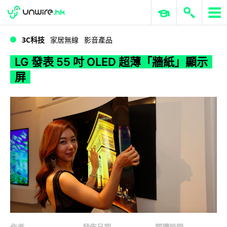
WWDC 2026
GenAI 與雲端科技專區
ERP 與商業 AI
LG 發表 55 吋 OLED 超薄「牆紙」顯示屏
3C科技
家居無線
影音產品
LG 發表 55 吋 OLED 超薄「牆紙」顯示
屏
作者
發佈日期
閱讀時間