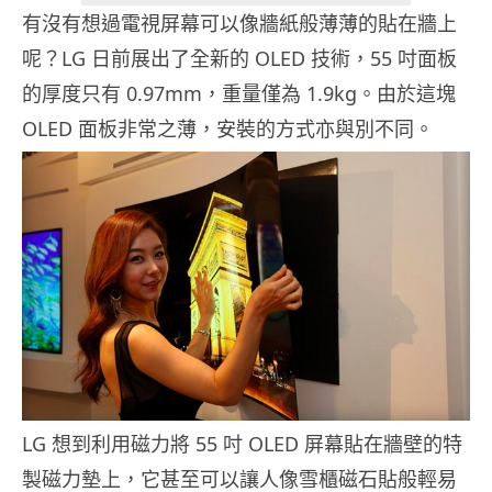
有沒有想過電視屏幕可以像牆紙般薄薄的貼在牆上
呢？LG 日前展出了全新的 OLED 技術，55 吋面板
的厚度只有 0.97mm，重量僅為 1.9kg。由於這塊
OLED 面板非常之薄，安裝的方式亦與別不同。
LG 想到利用磁力將 55 吋 OLED 屏幕貼在牆壁的特
製磁力墊上，它甚至可以讓人像雪櫃磁石貼般輕易