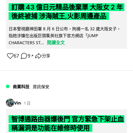
訂購 43 億日元精品後棄單 大阪女 2 年
後終被捕 涉海賊王,火影周邊產品
日本警視廳神田署 8 月 6 日公布，拘捕一名 32 歲大阪女子，
指她涉嫌在出版巨頭集英社旗下官方網店「JUMP
閱讀全文
CHARACTERS ST...
67
9
分享
↗
商業科技
資訊保安
Vin
1 日
智博通路由器爆後門 官方緊急下架止血
稱漏洞是功能在維修時使用