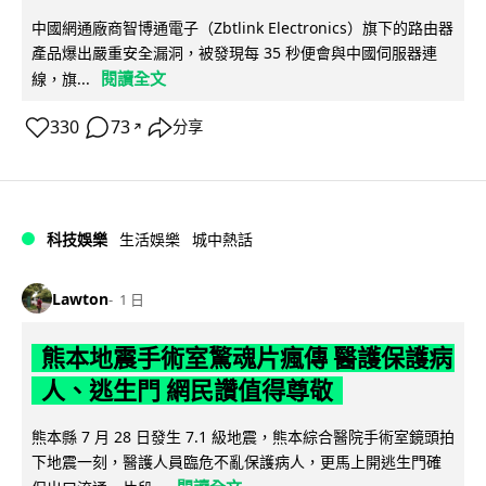
中國網通廠商智博通電子（Zbtlink Electronics）旗下的路由器
產品爆出嚴重安全漏洞，被發現每 35 秒便會與中國伺服器連
閱讀全文
線，旗...
330
73
分享
↗
科技娛樂
生活娛樂
城中熱話
Lawton
1 日
熊本地震手術室驚魂片瘋傳 醫護保護病
人、逃生門 網民讚值得尊敬
熊本縣 7 月 28 日發生 7.1 級地震，熊本綜合醫院手術室鏡頭拍
下地震一刻，醫護人員臨危不亂保護病人，更馬上開逃生門確