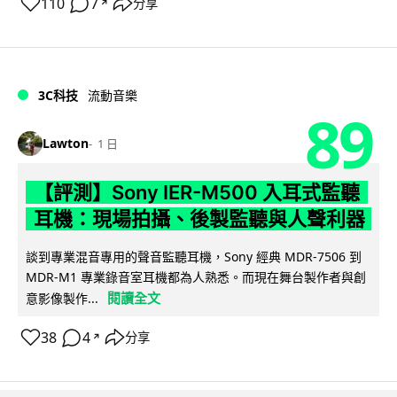
110
7
分享
↗
3C科技
流動音樂
89
Lawton
1 日
【評測】Sony IER-M500 入耳式監聽
耳機：現場拍攝、後製監聽與人聲利器
談到專業混音專用的聲音監聽耳機，Sony 經典 MDR-7506 到
MDR-M1 專業錄音室耳機都為人熟悉。而現在舞台製作者與創
閱讀全文
意影像製作...
38
4
分享
↗