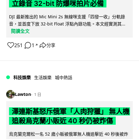
立錄音 32-bit 防爆咪拍片必備
DJI 最新推出的 Mic Mini 2s 無線咪支援「四發一收」分軌錄
音，並首度下放 32-bit Float 浮點內錄功能。本文經實測其...
閱讀全文
251
1
分享
↗
科技娛樂
生活娛樂
城中熱話
Lawton
1 日
澤連斯基怒斥俄軍「人肉狩獵」 無人機
追殺烏克蘭小販近 40 秒仍被炸傷
烏克蘭克爾松一名 52 歲小販被俄軍無人機追擊近 40 秒後被炸