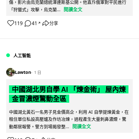
傷，影片由烏克蘭總統澤連斯基公開。他直斥俄軍對平民進行
閱讀全文
「狩獵式」攻擊，烏克蘭...
119
41
分享
↗
人工智能
Lawton
1 日
中國湖北男自學 AI 「煉金術」 屋內煉
金冒濃煙驚動全區
中國湖北黃石一名男子見金價高企，利用 AI 自學提煉黃金，在
租住單位私設高壓爐及作坊冶煉，過程產生大量刺鼻濃煙，驚
閱讀全文
動鄰居報警。警方到場揭發整...