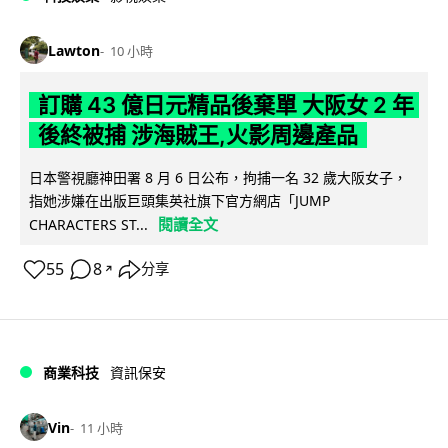
Lawton
10 小時
訂購 43 億日元精品後棄單 大阪女 2 年
後終被捕 涉海賊王,火影周邊產品
日本警視廳神田署 8 月 6 日公布，拘捕一名 32 歲大阪女子，
指她涉嫌在出版巨頭集英社旗下官方網店「JUMP
閱讀全文
CHARACTERS ST...
55
8
分享
↗
商業科技
資訊保安
Vin
11 小時