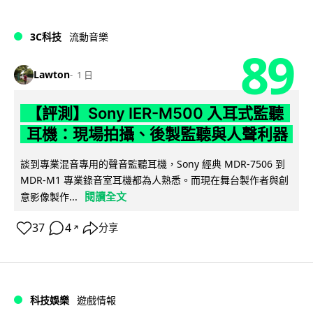
3C科技
流動音樂
89
Lawton
1 日
【評測】Sony IER-M500 入耳式監聽
耳機：現場拍攝、後製監聽與人聲利器
談到專業混音專用的聲音監聽耳機，Sony 經典 MDR-7506 到
MDR-M1 專業錄音室耳機都為人熟悉。而現在舞台製作者與創
閱讀全文
意影像製作...
37
4
分享
↗
科技娛樂
遊戲情報