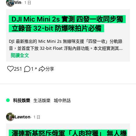
Vin
1 日
DJI Mic Mini 2s 實測 四發一收同步獨
立錄音 32-bit 防爆咪拍片必備
DJI 最新推出的 Mic Mini 2s 無線咪支援「四發一收」分軌錄
音，並首度下放 32-bit Float 浮點內錄功能。本文經實測其...
閱讀全文
251
1
分享
↗
科技娛樂
生活娛樂
城中熱話
Lawton
1 日
澤連斯基怒斥俄軍「人肉狩獵」 無人機