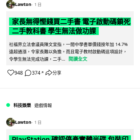
Lawton
1 日
家長無得慳錢買二手書 電子啟動碼鎖死
二手教科書 學生無法做功課
社福界立法會議員陳文宜指，一間中學書單價錢按年加 14.7%
遠超通漲，令家長難以負擔。而且電子教材啟動碼這項設計，
閱讀全文
令學生無法完成功課，二手...
948
374
分享
↗
科技娛樂
遊戲情報
Lawton
1 日
PlayStation 確認停產實體光碟 包裝印