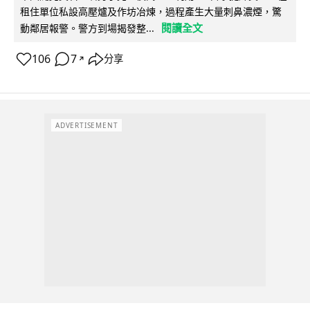
租住單位私設高壓爐及作坊冶煉，過程產生大量刺鼻濃煙，驚
閱讀全文
動鄰居報警。警方到場揭發整...
106
7
分享
↗
ADVERTISEMENT