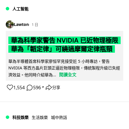
人工智能
Lawton
1 日
華為科學家警告 NVIDIA 已近物理極限
華為「韜定律」可繞過摩爾定律瓶頸
華為半導體首席科學家廖恒罕見接受近 5 小時專訪，警告
NVIDIA 等西方晶片巨頭正逼近物理極限，傳統製程升級已失經
閱讀全文
濟效益。他同時介紹華為...
1,554
596
分享
↗
科技娛樂
生活娛樂
城中熱話