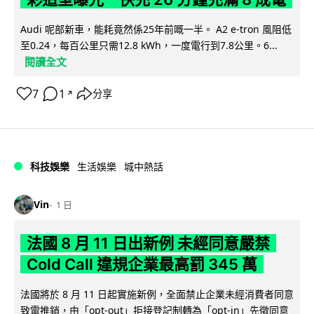
Audi 呢部新車，能耗竟然係25年前嘅一半。 A2 e-tron 風阻低
至0.24，每百公里只需12.8 kWh，一度電行到7.8公里。6...
閱讀全文
7
1
分享
↗
科技娛樂
生活娛樂
城中熱話
Vin
1 日
法國 8 月 11 日出新例 未經同意嚴禁
Cold Call 違規企業最高罰 345 萬
法國將於 8 月 11 日起實施新例，全面禁止企業未經消費者同意
致電推銷，由「opt-out」拒接登記制轉為「opt-in」先徵同意