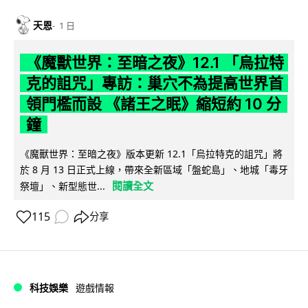
天恩
1 日
《魔獸世界：至暗之夜》12.1 「烏拉特
克的詛咒」專訪：巢穴不為提高世界首
領門檻而設 《諸王之眠》縮短約 10 分
鐘
《魔獸世界：至暗之夜》版本更新 12.1「烏拉特克的詛咒」將
於 8 月 13 日正式上線，帶來全新區域「盤蛇島」、地城「毒牙
閱讀全文
祭壇」、新型態世...
115
分享
科技娛樂
遊戲情報