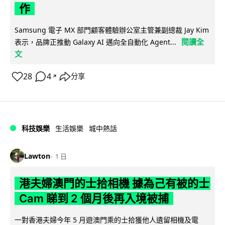
作
Samsung 電子 MX 部門顧客體驗辦公室主管兼副總裁 Jay Kim
閱讀全
表示，品牌正推動 Galaxy AI 邁向全自動化 Agent...
文
28
4
分享
↗
科技娛樂
生活娛樂
城中熱話
Lawton
1 日
港夫婦澳門的士拾相機 據為己有被的士
Cam 睇到 2 個月後再入境被捕
一對香港夫婦今年 5 月遊澳門乘的士拾獲他人遺留相機及電