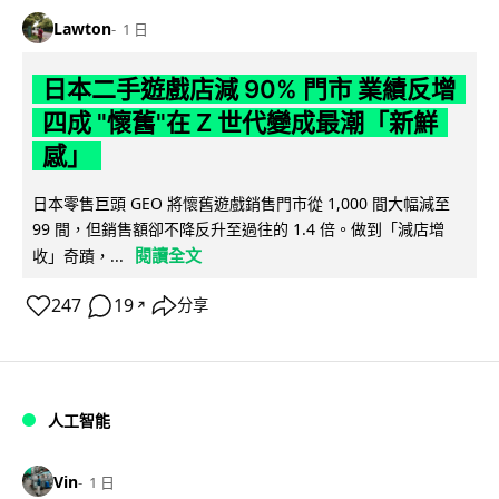
Lawton
1 日
日本二手遊戲店減 90% 門市 業績反增
四成 "懷舊"在 Z 世代變成最潮「新鮮
感」
日本零售巨頭 GEO 將懷舊遊戲銷售門市從 1,000 間大幅減至
99 間，但銷售額卻不降反升至過往的 1.4 倍。做到「減店增
閱讀全文
收」奇蹟，...
247
19
分享
↗
人工智能
Vin
1 日