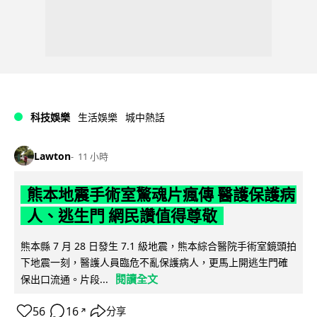
科技娛樂
生活娛樂
城中熱話
Lawton
11 小時
熊本地震手術室驚魂片瘋傳 醫護保護病
人、逃生門 網民讚值得尊敬
熊本縣 7 月 28 日發生 7.1 級地震，熊本綜合醫院手術室鏡頭拍
下地震一刻，醫護人員臨危不亂保護病人，更馬上開逃生門確
閱讀全文
保出口流通。片段...
56
16
分享
↗