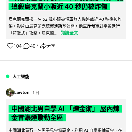
追殺烏克蘭小販近 40 秒仍被炸傷
烏克蘭克爾松一名 52 歲小販被俄軍無人機追擊近 40 秒後被炸
傷，影片由烏克蘭總統澤連斯基公開。他直斥俄軍對平民進行
閱讀全文
「狩獵式」攻擊，烏克蘭...
104
40
分享
↗
人工智能
Lawton
1 日
中國湖北男自學 AI 「煉金術」 屋內煉
金冒濃煙驚動全區
中國湖北黃石一名男子見金價高企，利用 AI 自學提煉黃金，在