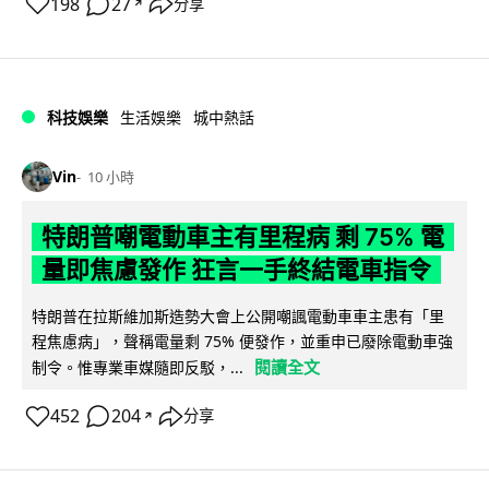
198
27
分享
↗
科技娛樂
生活娛樂
城中熱話
Vin
10 小時
特朗普嘲電動車主有里程病 剩 75% 電
量即焦慮發作 狂言一手終結電車指令
特朗普在拉斯維加斯造勢大會上公開嘲諷電動車車主患有「里
程焦慮病」，聲稱電量剩 75% 便發作，並重申已廢除電動車強
閱讀全文
制令。惟專業車媒隨即反駁，...
452
204
分享
↗