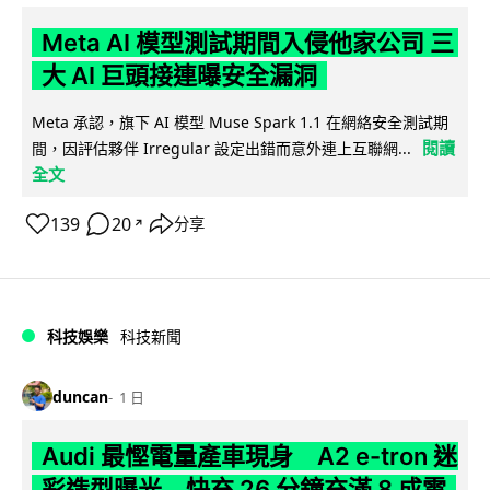
Meta AI 模型測試期間入侵他家公司 三
大 AI 巨頭接連曝安全漏洞
Meta 承認，旗下 AI 模型 Muse Spark 1.1 在網絡安全測試期
閱讀
間，因評估夥伴 Irregular 設定出錯而意外連上互聯網...
全文
139
20
分享
↗
科技娛樂
科技新聞
duncan
1 日
Audi 最慳電量產車現身 A2 e-tron 迷
彩造型曝光 快充 26 分鐘充滿 8 成電