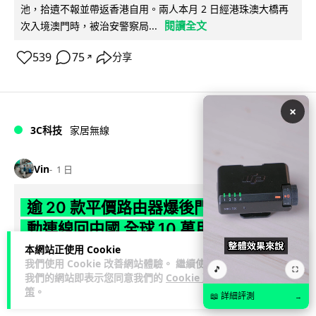
池，拾遺不報並帶返香港自用。兩人本月 2 日經港珠澳大橋再
閱讀全文
次入境澳門時，被治安警察局...
539
75
分享
↗
×
3C科技
家居無線
Vin
1 日
逾 20 款平價路由器爆後門 每 35 秒自
動連線回中國 全球 10 萬用家私隱堪憂
本網站正使用 Cookie
網絡安全公司 VulnCheck 揭發中國智博通電子（Zbtlink）生產
我們使用 Cookie 改善網站體驗。 繼續使用
🎵
⛶
閱
的 20 多款路由器內置後門程式「Endlessdoors」（無盡...
我們的網站即表示您同意我們的
Cookie 政
策
。
讀全文
📖 詳細評測
→