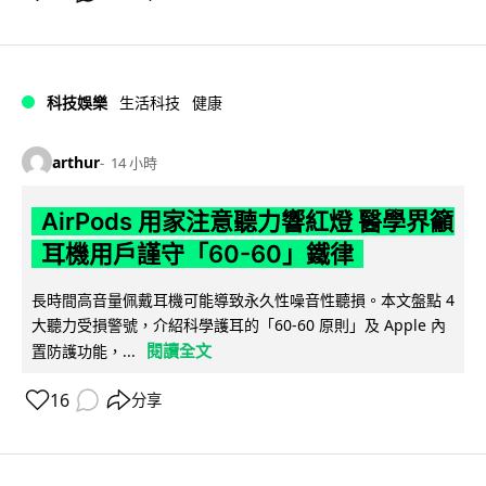
科技娛樂
生活科技
健康
arthur
14 小時
AirPods 用家注意聽力響紅燈 醫學界籲
耳機用戶謹守「60-60」鐵律
長時間高音量佩戴耳機可能導致永久性噪音性聽損。本文盤點 4
大聽力受損警號，介紹科學護耳的「60-60 原則」及 Apple 內
閱讀全文
置防護功能，...
16
分享