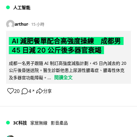
人工智能
arthur
15 小時
AI 減肥餐單配合高強度操練 成都男
45 日減 20 公斤後多器官衰竭
成都一名男子跟隨 AI 制訂高強度減脂計劃，45 日內減去約 20
公斤後昏迷送院。醫生診斷他患上尿源性膿毒症、膿毒性休克
閱讀全文
及多器官功能障礙。...
20
4
分享
↗
3C科技
家居無線
影音產品