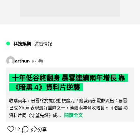
科技娛樂
遊戲情報
arthur
9 小時
十年低谷終翻身 暴雪連續兩年增長 靠
《暗黑 4》資料片逆襲
收購兩年，暴雪終於擺脫動視魔咒？總裁內部電郵流出：暴雪
已成 Xbox 表現最好團隊之一，連續兩年營收增長。《暗黑 4》
閱讀全文
資料片同《守望先鋒》成...
12
分享