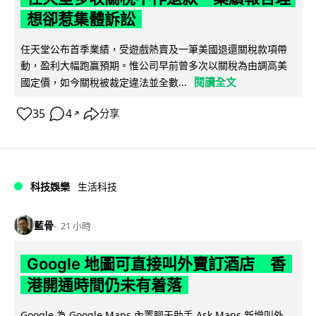
想卻惹集體訴訟
任天堂公布首季業績，受遊戲熱賣及一筆美國退還關稅款項帶
動，盈利大幅跑贏預期。惟公司早前曾多次以關稅為由調高美
閱讀全文
國定價，如今關稅被裁定違法並全數...
35
4
分享
↗
科技娛樂
生活科技
藍骨
21 小時
Google 地圖可直接叫外賣訂酒店 香
港開通時間仍未有着落
Google 為 Google Maps 內置聊天助手 Ask Maps 新增叫外