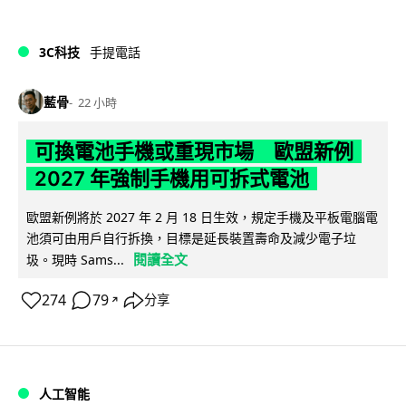
3C科技
手提電話
藍骨
22 小時
可換電池手機或重現市場 歐盟新例
2027 年強制手機用可拆式電池
歐盟新例將於 2027 年 2 月 18 日生效，規定手機及平板電腦電
池須可由用戶自行拆換，目標是延長裝置壽命及減少電子垃
閱讀全文
圾。現時 Sams...
274
79
分享
↗
人工智能