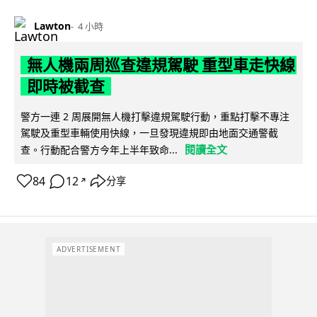
Lawton
4 小時
無人機兩周巡查違規駕駛 重型車走快線
即時被截查
警方一連 2 周展開無人機打擊違規駕駛行動，重點打擊不專注
駕駛及重型車輛使用快線，一旦發現違規即由地面交通警截
閱讀全文
查。行動配合警方今年上半年致命...
84
12
分享
↗
ADVERTISEMENT