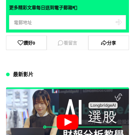
📮
更多精彩文章每日送到電子郵箱
讚好
0
看留言
分享
最新影片