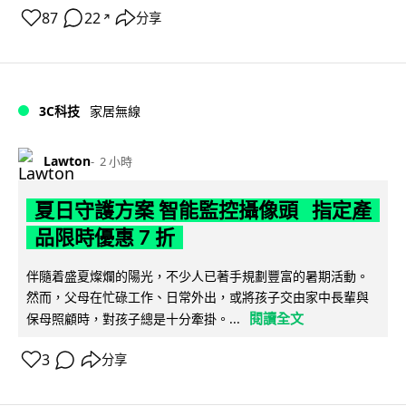
87
22
分享
↗
3C科技
家居無線
Lawton
2 小時
夏日守護方案 智能監控攝像頭 指定產
品限時優惠 7 折
伴隨着盛夏燦爛的陽光，不少人已著手規劃豐富的暑期活動。
然而，父母在忙碌工作、日常外出，或將孩子交由家中長輩與
閱讀全文
保母照顧時，對孩子總是十分牽掛。...
3
分享