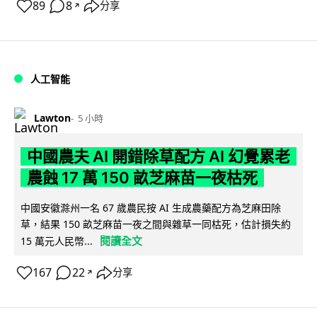
89
8
分享
↗
人工智能
Lawton
5 小時
中國農夫 AI 開錯除草配方 AI 幻覺累老
農蝕 17 萬 150 畝芝麻苗一夜枯死
中國安徽滁州一名 67 歲農民按 AI 生成農藥配方為芝麻田除
草，結果 150 畝芝麻苗一夜之間與雜草一同枯死，估計損失約
閱讀全文
15 萬元人民幣...
167
22
分享
↗