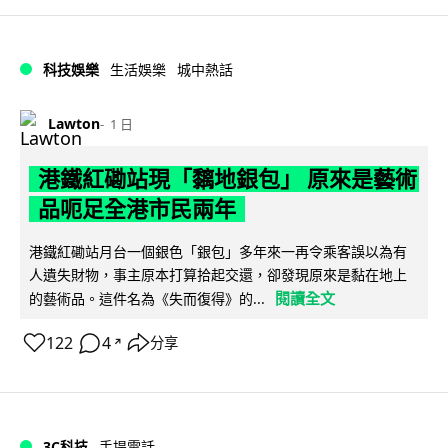
科技娛樂
生活娛樂
城中熱話
Lawton
1 日
港鐵紅磡站現「黐地銀包」 原來是藝術
品呃足全港市民兩年
港鐵紅磡站月台一個銀色「銀包」多年來一再令乘客誤以為有
人遺失財物，事主原本打算拾起交還，卻發現原來是黏在地上
閱讀全文
的藝術品。這件名為《失而復得》的...
122
4
分享
↗
3C科技
手提電話