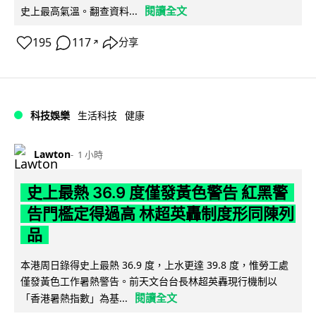
閱讀全文
史上最高氣溫。翻查資料...
195
117
分享
↗
科技娛樂
生活科技
健康
Lawton
1 小時
史上最熱 36.9 度僅發黃色警告 紅黑警
告門檻定得過高 林超英轟制度形同陳列
品
本港周日錄得史上最熱 36.9 度，上水更達 39.8 度，惟勞工處
僅發黃色工作暑熱警告。前天文台台長林超英轟現行機制以
閱讀全文
「香港暑熱指數」為基...