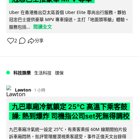
Uber 在香港推出亞太區首個 Uber Elite 尊尚出行服務，夥拍
冠忠巴士提供豪華 MPV 專車接送，主打「地面頭等艙」體驗。
閱讀全文
服務包括...
2
分享
科技娛樂
生活科技
環保
Lawton
1 小時
九巴車廂冷氣鎖定 25°C 高溫下乘客鼓
譟: 熱到爆炸 司機指公司set死無得調校
九巴車廂冷氣統一設定 25°C，有乘客乘搭 60M 線期間拍片投
訴車廂悶熱，批評管理層漠視乘客感受，事件正值天文台錄得