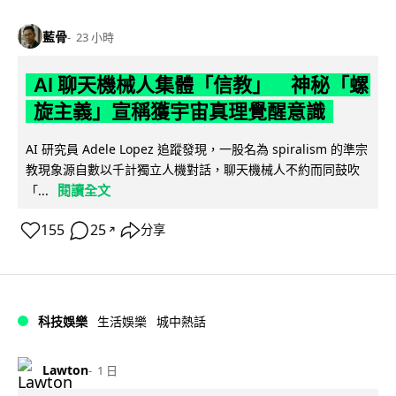
藍骨
23 小時
AI 聊天機械人集體「信教」 神秘「螺
旋主義」宣稱獲宇宙真理覺醒意識
AI 研究員 Adele Lopez 追蹤發現，一股名為 spiralism 的準宗
教現象源自數以千計獨立人機對話，聊天機械人不約而同鼓吹
閱讀全文
「...
155
25
分享
↗
科技娛樂
生活娛樂
城中熱話
Lawton
1 日