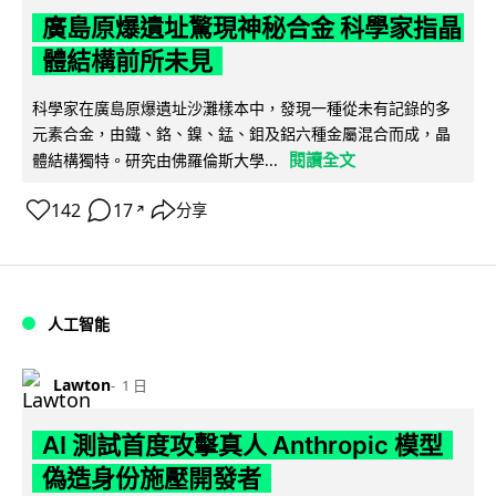
廣島原爆遺址驚現神秘合金 科學家指晶
體結構前所未見
科學家在廣島原爆遺址沙灘樣本中，發現一種從未有記錄的多
元素合金，由鐵、鉻、鎳、錳、鉬及鋁六種金屬混合而成，晶
閱讀全文
體結構獨特。研究由佛羅倫斯大學...
142
17
分享
↗
人工智能
Lawton
1 日
AI 測試首度攻擊真人 Anthropic 模型
偽造身份施壓開發者