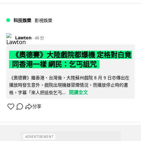
科技娛樂
影視娛樂
Lawton
48 分
《奧德賽》大陸戲院都爆機 定格對白竟
同香港一樣 網民：乞丐詛咒
《奧德賽》繼香港、台灣後，大陸蘇州戲院 8 月 9 日亦傳出在
播放時發生意外，戲院出現機器冒煙情況，而播放停止時的畫
閱讀全文
格，字幕「來人把這些乞丐...
分享
ADVERTISEMENT