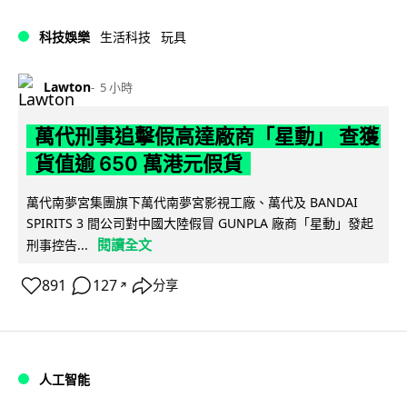
科技娛樂
生活科技
玩具
Lawton
5 小時
萬代刑事追擊假高達廠商「星動」 查獲
貨值逾 650 萬港元假貨
萬代南夢宮集團旗下萬代南夢宮影視工廠、萬代及 BANDAI
SPIRITS 3 間公司對中國大陸假冒 GUNPLA 廠商「星動」發起
閱讀全文
刑事控告...
891
127
分享
↗
人工智能