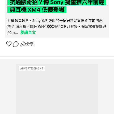
抗通脹奇招？傳 Sony 擬重推六年前經
典耳機 XM4 低價登場
耳機越賣越貴，Sony 應對通脹的奇招居然是重推 6 年前的舊
機？ 消息指平價版 WH-1000XM4C 9 月登場，保留摺疊設計與
閱讀全文
40m...
分享
ADVERTISEMENT