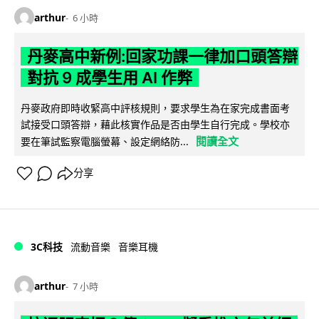
arthur
6 小時
丹麥高中新例:回家功課一律加口頭答辯
對抗 9 成學生用 AI 作弊
丹麥政府即時收緊高中評核規則，要求學生為在家完成書面考
試接受口頭答辯，藉此核實作品是否由學生自行完成。學校亦
閱讀全文
要在筆試監察電腦螢幕、設定網絡防...
分享
3C科技
流動音樂
音樂耳機
arthur
7 小時