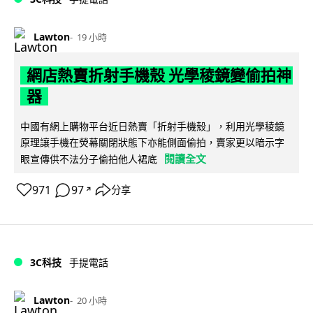
Lawton
19 小時
網店熱賣折射手機殼 光學稜鏡變偷拍神
器
中國有網上購物平台近日熱賣「折射手機殼」，利用光學稜鏡
原理讓手機在熒幕關閉狀態下亦能側面偷拍，賣家更以暗示字
閱讀全文
眼宣傳供不法分子偷拍他人裙底
971
97
分享
↗
3C科技
手提電話
Lawton
20 小時