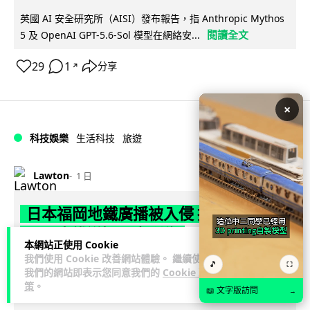
英國 AI 安全研究所（AISI）發布報告，指 Anthropic Mythos
閱讀全文
5 及 OpenAI GPT-5.6-Sol 模型在網絡安...
29
1
分享
↗
×
科技娛樂
生活科技
旅遊
Lawton
1 日
日本福岡地鐵廣播被入侵 播不雅歌曲
西日本鐵道疑黑客所為
本網站正使用 Cookie
我們使用 Cookie 改善網站體驗。 繼續使用
日本福岡西鐵天神大牟田線兩個車站，8 月 4 日廣播系統離奇
🎵
⛶
我們的網站即表示您同意我們的
Cookie 政
播出粗俗歌聲，西日本鐵道懷疑遭第三方非法入侵，正調查事
策
。
📖 文字版訪問
→
閱讀全文
件並考慮報案。網上一度傳言...