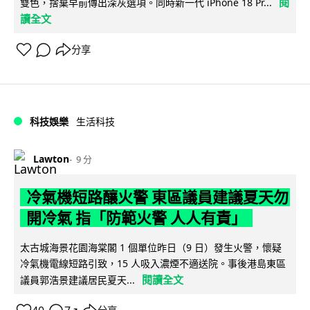
閱
雙色，捨棄早前傳出深灰選項。同時新一代 iPhone 18 Pr...
讀全文
分享
科技娛樂
生活科技
Lawton
9 分
冷氣機短路釀火警 東區議員建議夏天勿
開冷氣 指「防範火警 人人有責」
太古城海景花園海棠閣 1 個單位昨日（9 日）發生火警，懷疑
冷氣機電線短路引致，15 人吸入濃煙不適送院。事後港島東區
閱讀全文
議員郭浩景建議居民夏天...