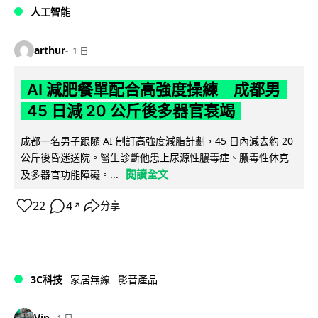
人工智能
arthur
1 日
AI 減肥餐單配合高強度操練 成都男
45 日減 20 公斤後多器官衰竭
成都一名男子跟隨 AI 制訂高強度減脂計劃，45 日內減去約 20
公斤後昏迷送院。醫生診斷他患上尿源性膿毒症、膿毒性休克
閱讀全文
及多器官功能障礙。...
22
4
分享
↗
3C科技
家居無線
影音產品
Vin