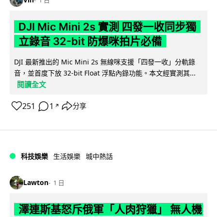
1 日
DJI Mic Mini 2s 實測 四發一收同步獨
立錄音 32-bit 防爆咪拍片必備
DJI 最新推出的 Mic Mini 2s 無線咪支援「四發一收」分軌錄
音，並首度下放 32-bit Float 浮點內錄功能。本文經實測其...
閱讀全文
251
1
分享
↗
科技娛樂
生活娛樂
城中熱話
Lawton
1 日
澤連斯基怒斥俄軍「人肉狩獵」 無人機