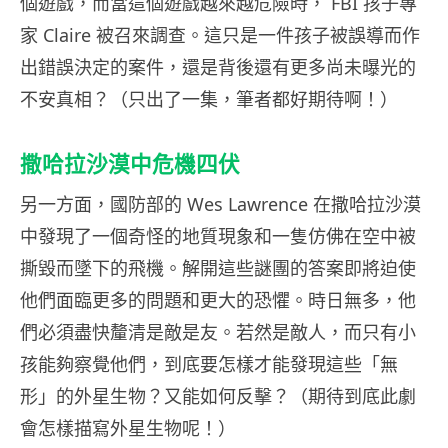
個遊戲，而當這個遊戲越來越危險時， FBI 孩子專
家 Claire 被召來調查。這只是一件孩子被誤導而作
出錯誤決定的案件，還是背後還有更多尚未曝光的
不安真相？（只出了一集，筆者都好期待啊！）
撒哈拉沙漠中危機四伏
另一方面，國防部的 Wes Lawrence 在撒哈拉沙漠
中發現了一個奇怪的地質現象和一隻仿佛在空中被
撕毀而墜下的飛機。解開這些謎團的答案即將迫使
他們面臨更多的問題和更大的恐懼。時日無多，他
們必須盡快釐清是敵是友。若然是敵人，而只有小
孩能夠察覺他們，到底要怎樣才能發現這些「無
形」的外星生物？又能如何反擊？（期待到底此劇
會怎樣描寫外星生物呢！）