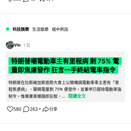
科技娛樂
生活娛樂
城中熱話
Vin
1 日
特朗普嘲電動車主有里程病 剩 75% 電
量即焦慮發作 狂言一手終結電車指令
特朗普在拉斯維加斯造勢大會上公開嘲諷電動車車主患有「里
程焦慮病」，聲稱電量剩 75% 便發作，並重申已廢除電動車強
閱讀全文
制令。惟專業車媒隨即反駁，...
580
263
分享
↗