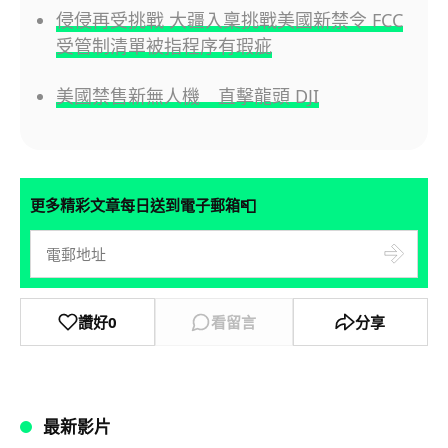
侵侵再受挑戰 大疆入稟挑戰美國新禁令 FCC
受管制清單被指程序有瑕疵
美國禁售新無人機 直擊龍頭 DJI
📮
更多精彩文章每日送到電子郵箱
讚好
0
看留言
分享
最新影片