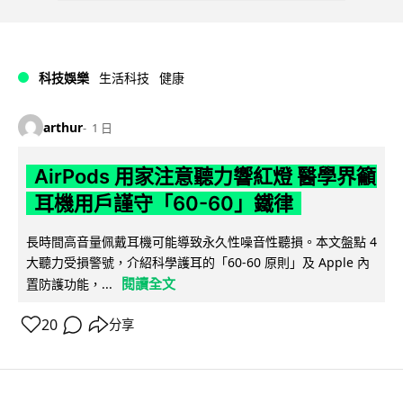
科技娛樂
生活科技
健康
arthur
1 日
AirPods 用家注意聽力響紅燈 醫學界籲
耳機用戶謹守「60-60」鐵律
長時間高音量佩戴耳機可能導致永久性噪音性聽損。本文盤點 4
大聽力受損警號，介紹科學護耳的「60-60 原則」及 Apple 內
閱讀全文
置防護功能，...
20
分享