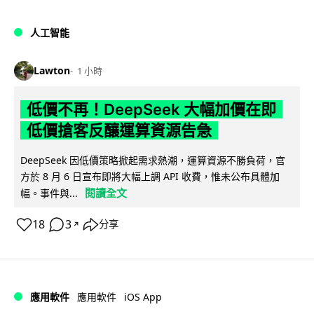
人工智能
Lawton
1 小時
低價不再！DeepSeek 大幅加價在即
低價搶客反釀運算資源告急
DeepSeek 因低價策略掀起需求熱潮，運算資源不勝負荷，官
方於 8 月 6 日宣布即將大幅上調 API 收費，惟未公布具體加
閱讀全文
幅。事件與...
18
3
分享
↗
iOS App
應用軟件
應用軟件