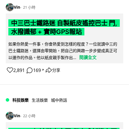
Vin
21 小時
中三巴士鐵路迷 自製紙皮遙控巴士 門,
水撥識郁 + 實時GPS報站
如果你熱愛一件事，你會熱愛到怎樣的程度？一位就讀中三的
巴士鐵路迷，選擇由零開始，把自己的興趣一步步變成真正可
閱讀全文
以運作的作品。他以紙皮親手製作出...
2,891
169
分享
↗
科技娛樂
生活娛樂
城中熱話
Vin
22 小時