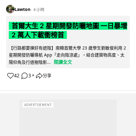
Lawton
4 小時
首爾大生 2 星期開發防曬地圖 一日暴增
2 萬人下載衝榜首
【行路都要揀好有遮陰】南韓首爾大學 23 歲學生劉敏俊利用 2
星期開發防曬導航 App「走向陰涼處」，結合建築物高度、太
閱讀全文
陽仰角及行道樹陰影...
42
3
分享
↗
ADVERTISEMENT