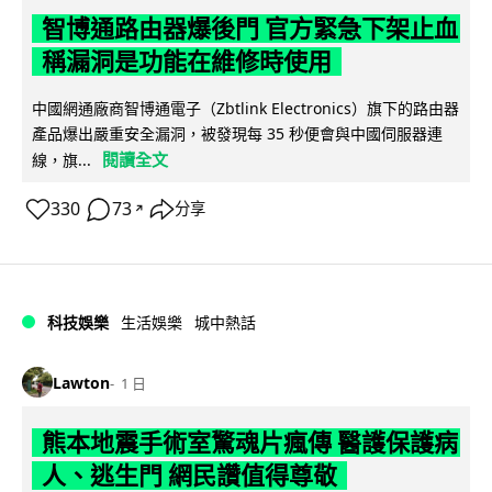
智博通路由器爆後門 官方緊急下架止血
稱漏洞是功能在維修時使用
中國網通廠商智博通電子（Zbtlink Electronics）旗下的路由器
產品爆出嚴重安全漏洞，被發現每 35 秒便會與中國伺服器連
閱讀全文
線，旗...
330
73
分享
↗
科技娛樂
生活娛樂
城中熱話
Lawton
1 日
熊本地震手術室驚魂片瘋傳 醫護保護病
人、逃生門 網民讚值得尊敬