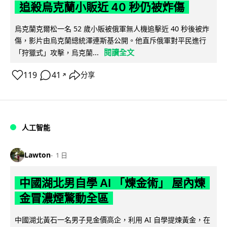
追殺烏克蘭小販近 40 秒仍被炸傷
烏克蘭克爾松一名 52 歲小販被俄軍無人機追擊近 40 秒後被炸
傷，影片由烏克蘭總統澤連斯基公開。他直斥俄軍對平民進行
閱讀全文
「狩獵式」攻擊，烏克蘭...
119
41
分享
↗
人工智能
Lawton
1 日
中國湖北男自學 AI 「煉金術」 屋內煉
金冒濃煙驚動全區
中國湖北黃石一名男子見金價高企，利用 AI 自學提煉黃金，在