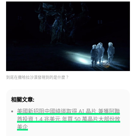
到底在撒哈拉沙漠發現到的是什麼？
相關文章:
美國新招阻中國繞道取得 AI 晶片 兼獲阿聯
酋投資 1.4 兆美元 年買 50 萬晶片大部份放
美企