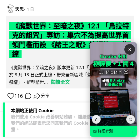
天恩
1 日
《魔獸世界：至暗之夜》12.1 「烏拉特
克的詛咒」專訪：巢穴不為提高世界首
領門檻而設 《諸王之眠》縮短約 10 分
×
鐘
《魔獸世界：至暗之夜》版本更新 12.1「烏拉特克的詛咒」將
於 8 月 13 日正式上線，帶來全新區域「盤蛇島」、地城「毒牙
閱讀全文
祭壇」、新型態世...
116
分享
本網站正使用 Cookie
我們使用 Cookie 改善網站體驗。 繼續使用
🎵
⛶
我們的網站即表示您同意我們的
Cookie 政
科技娛樂
遊戲情報
策
。
📖 詳細評測
→