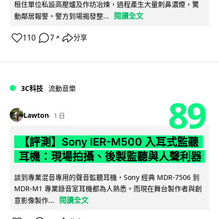
租住單位私設高壓爐及作坊冶煉，過程產生大量刺鼻濃煙，驚
閱讀全文
動鄰居報警。警方到場揭發整...
110
7
分享
↗
3C科技
流動音樂
89
Lawton
1 日
【評測】Sony IER-M500 入耳式監聽
耳機：現場拍攝、後製監聽與人聲利器
談到專業混音專用的聲音監聽耳機，Sony 經典 MDR-7506 到
MDR-M1 專業錄音室耳機都為人熟悉。而現在舞台製作者與創
閱讀全文
意影像製作...