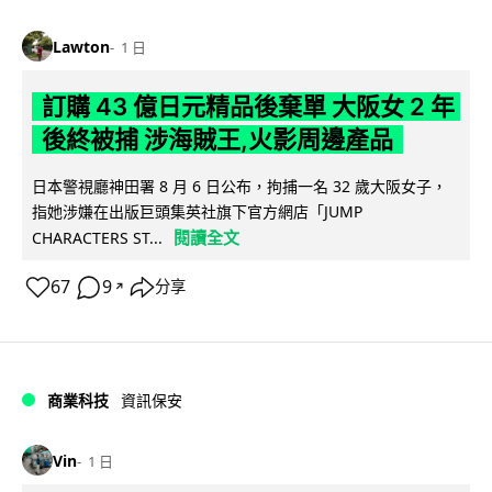
Lawton
1 日
訂購 43 億日元精品後棄單 大阪女 2 年
後終被捕 涉海賊王,火影周邊產品
日本警視廳神田署 8 月 6 日公布，拘捕一名 32 歲大阪女子，
指她涉嫌在出版巨頭集英社旗下官方網店「JUMP
閱讀全文
CHARACTERS ST...
67
9
分享
↗
商業科技
資訊保安
Vin
1 日