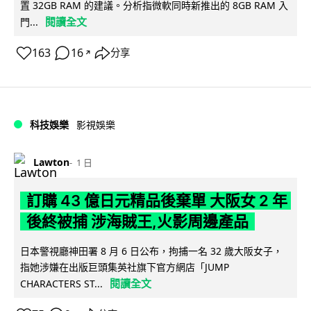
置 32GB RAM 的建議。分析指微軟同時新推出的 8GB RAM 入
閱讀全文
門...
163
16
分享
↗
科技娛樂
影視娛樂
Lawton
1 日
訂購 43 億日元精品後棄單 大阪女 2 年
後終被捕 涉海賊王,火影周邊產品
日本警視廳神田署 8 月 6 日公布，拘捕一名 32 歲大阪女子，
指她涉嫌在出版巨頭集英社旗下官方網店「JUMP
閱讀全文
CHARACTERS ST...