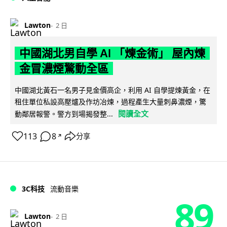
Lawton
2 日
中國湖北男自學 AI 「煉金術」 屋內煉
金冒濃煙驚動全區
中國湖北黃石一名男子見金價高企，利用 AI 自學提煉黃金，在
租住單位私設高壓爐及作坊冶煉，過程產生大量刺鼻濃煙，驚
閱讀全文
動鄰居報警。警方到場揭發整...
113
8
分享
↗
3C科技
流動音樂
89
Lawton
2 日