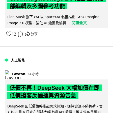
部編輯及多圖參考功能
Elon Musk 旗下 xAI 以 SpaceXAI 名義推出 Grok Imagine
閱讀全文
Image 2.0 模型，強化 AI 繪圖及編輯...
12
分享
人工智能
Lawton
14 小時
低價不再！DeepSeek 大幅加價在即
低價搶客反釀運算資源告急
DeepSeek 因低價策略掀起需求熱潮，運算資源不勝負荷，官
方於 8 月 6 日宣布即將大幅上調 API 收費，惟未公布具體加