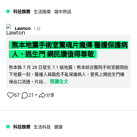
科技娛樂
生活娛樂
城中熱話
Lawton
1 日
熊本地震手術室驚魂片瘋傳 醫護保護病
人、逃生門 網民讚值得尊敬
熊本縣 7 月 28 日發生 7.1 級地震，熊本綜合醫院手術室鏡頭拍
下地震一刻，醫護人員臨危不亂保護病人，更馬上開逃生門確
閱讀全文
保出口流通。片段...
67
21
分享
↗
科技娛樂
生活科技
健康