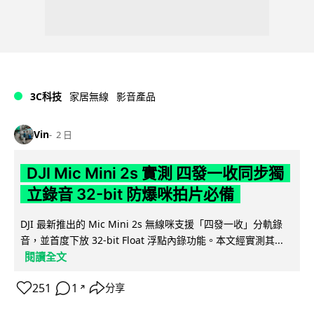
3C科技
家居無線
影音產品
Vin
2 日
DJI Mic Mini 2s 實測 四發一收同步獨
立錄音 32-bit 防爆咪拍片必備
DJI 最新推出的 Mic Mini 2s 無線咪支援「四發一收」分軌錄
音，並首度下放 32-bit Float 浮點內錄功能。本文經實測其...
閱讀全文
251
1
分享
↗