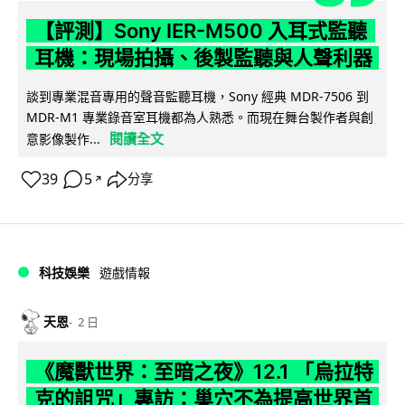
【評測】Sony IER-M500 入耳式監聽
耳機：現場拍攝、後製監聽與人聲利器
談到專業混音專用的聲音監聽耳機，Sony 經典 MDR-7506 到
MDR-M1 專業錄音室耳機都為人熟悉。而現在舞台製作者與創
閱讀全文
意影像製作...
39
5
分享
↗
科技娛樂
遊戲情報
天恩
2 日
《魔獸世界：至暗之夜》12.1 「烏拉特
克的詛咒」專訪：巢穴不為提高世界首