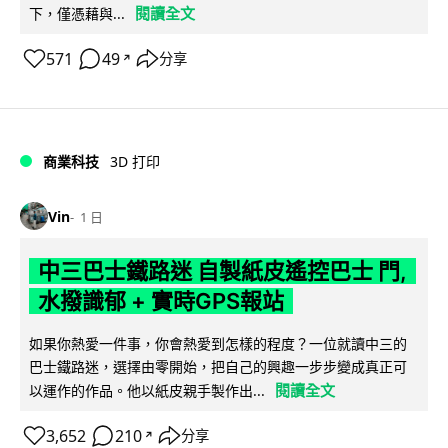
閱讀全文
下，僅憑藉與...
571
49
分享
↗
商業科技
3D 打印
Vin
1 日
中三巴士鐵路迷 自製紙皮遙控巴士 門,
水撥識郁 + 實時GPS報站
如果你熱愛一件事，你會熱愛到怎樣的程度？一位就讀中三的
巴士鐵路迷，選擇由零開始，把自己的興趣一步步變成真正可
閱讀全文
以運作的作品。他以紙皮親手製作出...
3,652
210
分享
↗