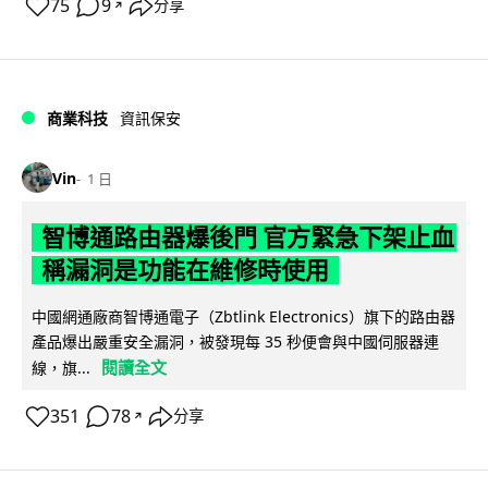
75
9
分享
↗
商業科技
資訊保安
Vin
1 日
智博通路由器爆後門 官方緊急下架止血
稱漏洞是功能在維修時使用
中國網通廠商智博通電子（Zbtlink Electronics）旗下的路由器
產品爆出嚴重安全漏洞，被發現每 35 秒便會與中國伺服器連
閱讀全文
線，旗...
351
78
分享
↗