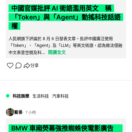
中國官媒批評 AI 術語濫用英文 稱
「Token」與「Agent」動搖科技話語
權
人民網旗下評論於 8 月 6 日發表文章，批評中國廣泛使用
「Token」、「Agent」及「LLM」等英文術語，認為做法侵蝕
閱讀全文
中文表意空間及科...
分享
科技娛樂
生活科技
汽車科技
藍骨
7 小時
BMW 車廂熒幕強推蜘蛛俠電影廣告