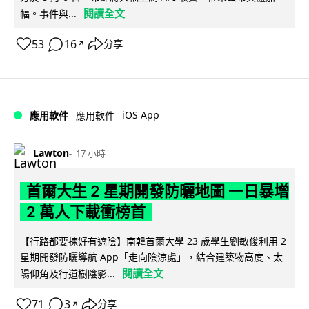
閱讀全文
幅。事件與...
53
16
分享
↗
iOS App
應用軟件
應用軟件
Lawton
17 小時
首爾大生 2 星期開發防曬地圖 一日暴增
2 萬人下載衝榜首
【行路都要揀好有遮陰】南韓首爾大學 23 歲學生劉敏俊利用 2
星期開發防曬導航 App「走向陰涼處」，結合建築物高度、太
閱讀全文
陽仰角及行道樹陰影...
71
3
分享
↗