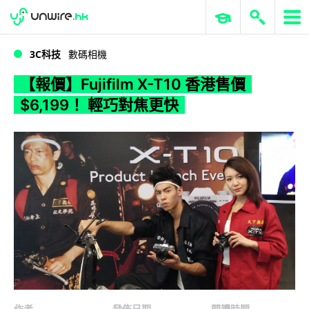
WWDC 2026
GenAI 與雲端科技專區
ERP 與商業 AI
【報價】Fujifilm X-T10 香港售價 $6,199！ 輕巧對焦更快
3C科技
數碼相機
【報價】Fujifilm X-T10 香港售價
$6,199！ 輕巧對焦更快
作者
發佈日期
閱讀時間