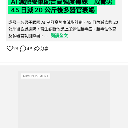
AI 減肥餐單配合高強度操練 成都男
45 日減 20 公斤後多器官衰竭
成都一名男子跟隨 AI 制訂高強度減脂計劃，45 日內減去約 20
公斤後昏迷送院。醫生診斷他患上尿源性膿毒症、膿毒性休克
閱讀全文
及多器官功能障礙。...
23
4
分享
↗
ADVERTISEMENT