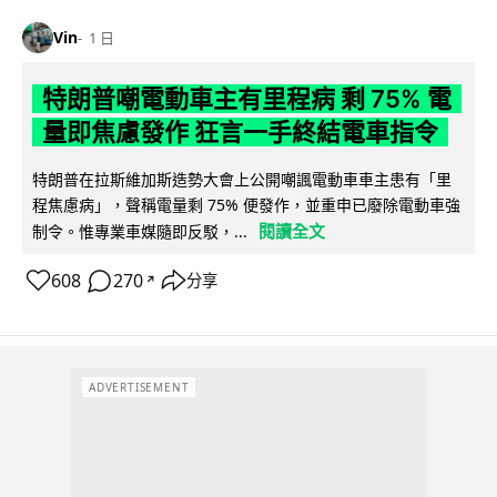
Vin
1 日
特朗普嘲電動車主有里程病 剩 75% 電
量即焦慮發作 狂言一手終結電車指令
特朗普在拉斯維加斯造勢大會上公開嘲諷電動車車主患有「里
程焦慮病」，聲稱電量剩 75% 便發作，並重申已廢除電動車強
閱讀全文
制令。惟專業車媒隨即反駁，...
608
270
分享
↗
ADVERTISEMENT