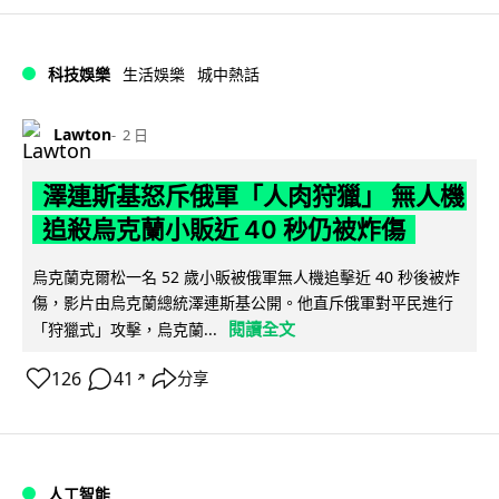
科技娛樂
生活娛樂
城中熱話
Lawton
2 日
澤連斯基怒斥俄軍「人肉狩獵」 無人機
追殺烏克蘭小販近 40 秒仍被炸傷
烏克蘭克爾松一名 52 歲小販被俄軍無人機追擊近 40 秒後被炸
傷，影片由烏克蘭總統澤連斯基公開。他直斥俄軍對平民進行
閱讀全文
「狩獵式」攻擊，烏克蘭...
126
41
分享
↗
人工智能