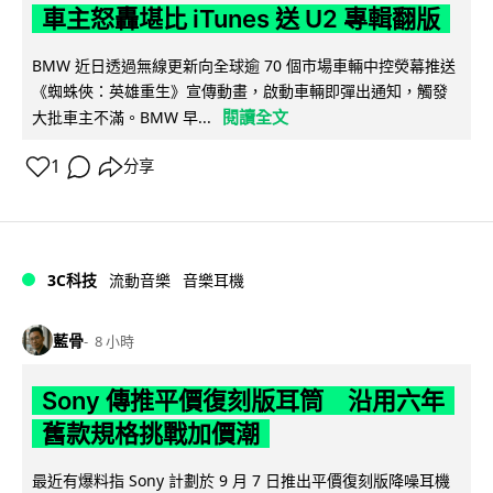
車主怒轟堪比 iTunes 送 U2 專輯翻版
BMW 近日透過無線更新向全球逾 70 個市場車輛中控熒幕推送
《蜘蛛俠：英雄重生》宣傳動畫，啟動車輛即彈出通知，觸發
閱讀全文
大批車主不滿。BMW 早...
1
分享
3C科技
流動音樂
音樂耳機
藍骨
8 小時
Sony 傳推平價復刻版耳筒 沿用六年
舊款規格挑戰加價潮
最近有爆料指 Sony 計劃於 9 月 7 日推出平價復刻版降噪耳機