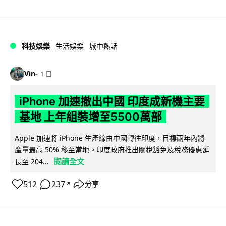
科技娛樂
生活娛樂
城中熱話
Vin
1 日
iPhone 加速撤出中國 印度成新機主要
基地 上年組裝增至5500萬部
Apple 加速將 iPhone 生產線由中國轉往印度，目標兩年內將
產量最高 50% 移至當地。印度政府推出關稅豁免及稅務優惠延
閱讀全文
長至 204...
512
237
分享
↗