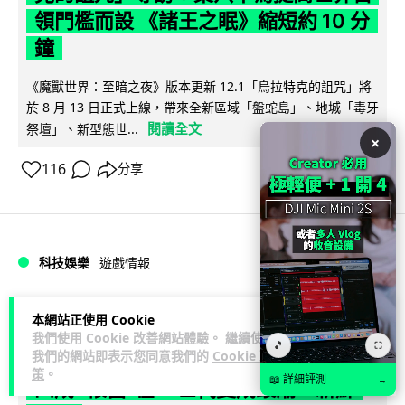
領門檻而設 《諸王之眠》縮短約 10 分
鐘
《魔獸世界：至暗之夜》版本更新 12.1「烏拉特克的詛咒」將
於 8 月 13 日正式上線，帶來全新區域「盤蛇島」、地城「毒牙
閱讀全文
祭壇」、新型態世...
×
116
分享
科技娛樂
遊戲情報
Lawton
2 日
本網站正使用 Cookie
我們使用 Cookie 改善網站體驗。 繼續使用
🎵
⛶
我們的網站即表示您同意我們的
Cookie 政
日本二手遊戲店減 90% 門市 業績反增
策
。
📖 詳細評測
→
四成 "懷舊"在 Z 世代變成最潮「新鮮