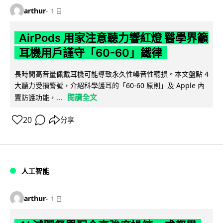
arthur
1 日
AirPods 用家注意聽力響紅燈 醫學界籲
耳機用戶謹守「60-60」鐵律
長時間高音量佩戴耳機可能導致永久性噪音性聽損。本文盤點 4
大聽力受損警號，介紹科學護耳的「60-60 原則」及 Apple 內
閱讀全文
置防護功能，...
20
分享
人工智能
arthur
1 日