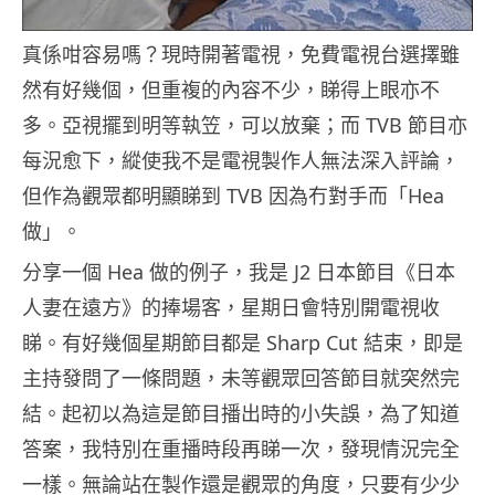
真係咁容易嗎？現時開著電視，免費電視台選擇雖
然有好幾個，但重複的內容不少，睇得上眼亦不
多。亞視擺到明等執笠，可以放棄；而 TVB 節目亦
每況愈下，縱使我不是電視製作人無法深入評論，
但作為觀眾都明顯睇到 TVB 因為冇對手而「Hea
做」。
分享一個 Hea 做的例子，我是 J2 日本節目《日本
人妻在遠方》的捧場客，星期日會特別開電視收
睇。有好幾個星期節目都是 Sharp Cut 結束，即是
主持發問了一條問題，未等觀眾回答節目就突然完
結。起初以為這是節目播出時的小失誤，為了知道
答案，我特別在重播時段再睇一次，發現情況完全
一樣。無論站在製作還是觀眾的角度，只要有少少