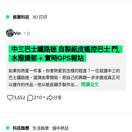
商業科技
3D 打印
Vin
1 日
中三巴士鐵路迷 自製紙皮遙控巴士 門,
水撥識郁 + 實時GPS報站
如果你熱愛一件事，你會熱愛到怎樣的程度？一位就讀中三的
巴士鐵路迷，選擇由零開始，把自己的興趣一步步變成真正可
閱讀全文
以運作的作品。他以紙皮親手製作出...
3,652
210
分享
↗
科技娛樂
生活娛樂
城中熱話