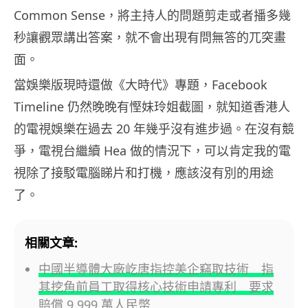
Common Sense，將主持人的問題剪走或者播多幾
秒讓觀眾講出答案，就不會出現有問無答的兀突畫
面。
當娛樂版現時還做《大時代》專題，Facebook
Timeline 仍然晚晚有慳妹玲姐截圖，就知道香港人
的電視娛樂在過去 20 年幾乎沒有進步過。在沒有競
爭，電視台繼續 Hea 做的情況下，可以肯定我的電
視除了接駁電腦睇片和打機，應該沒有別的用途
了。
相關文章:
中國半導體大廠屹唐指控美企竊取技術 指
其挖角前員工取得核心技術申請專利 要求
賠償 9,999 萬人民幣