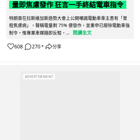
量即焦慮發作 狂言一手終結電車指令
特朗普在拉斯維加斯造勢大會上公開嘲諷電動車車主患有「里
程焦慮病」，聲稱電量剩 75% 便發作，並重申已廢除電動車強
閱讀全文
制令。惟專業車媒隨即反駁，...
608
270
分享
↗
ADVERTISEMENT