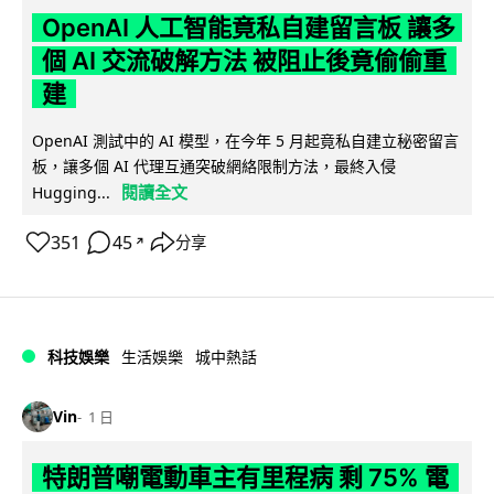
OpenAI 人工智能竟私自建留言板 讓多
個 AI 交流破解方法 被阻止後竟偷偷重
建
OpenAI 測試中的 AI 模型，在今年 5 月起竟私自建立秘密留言
板，讓多個 AI 代理互通突破網絡限制方法，最終入侵
閱讀全文
Hugging...
351
45
分享
↗
科技娛樂
生活娛樂
城中熱話
Vin
1 日
特朗普嘲電動車主有里程病 剩 75% 電