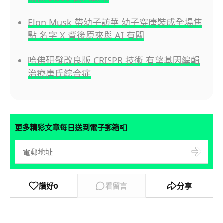
Elon Musk 帶幼子訪華 幼子穿唐裝成全場焦
點 名字 X 背後原來與 AI 有關
哈佛研發改良版 CRISPR 技術 有望基因編輯
治療唐氏綜合症
📮
更多精彩文章每日送到電子郵箱
讚好
0
看留言
分享