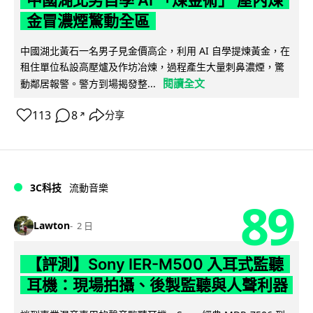
中國湖北男自學 AI 「煉金術」 屋內煉
金冒濃煙驚動全區
中國湖北黃石一名男子見金價高企，利用 AI 自學提煉黃金，在
租住單位私設高壓爐及作坊冶煉，過程產生大量刺鼻濃煙，驚
閱讀全文
動鄰居報警。警方到場揭發整...
113
8
分享
↗
3C科技
流動音樂
89
Lawton
2 日
【評測】Sony IER-M500 入耳式監聽
耳機：現場拍攝、後製監聽與人聲利器