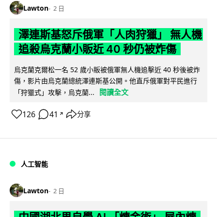
Lawton
2 日
澤連斯基怒斥俄軍「人肉狩獵」 無人機
追殺烏克蘭小販近 40 秒仍被炸傷
烏克蘭克爾松一名 52 歲小販被俄軍無人機追擊近 40 秒後被炸
傷，影片由烏克蘭總統澤連斯基公開。他直斥俄軍對平民進行
閱讀全文
「狩獵式」攻擊，烏克蘭...
126
41
分享
↗
人工智能
Lawton
2 日