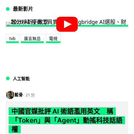
最新影片
tvb
唐言無忌
電視
人工智能
藍骨
21 分
中國官媒批評 AI 術語濫用英文 稱
「Token」與「Agent」動搖科技話語
權