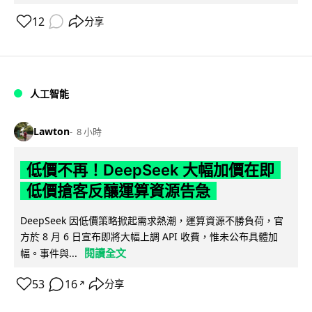
12
分享
人工智能
Lawton
8 小時
低價不再！DeepSeek 大幅加價在即
低價搶客反釀運算資源告急
DeepSeek 因低價策略掀起需求熱潮，運算資源不勝負荷，官
方於 8 月 6 日宣布即將大幅上調 API 收費，惟未公布具體加
閱讀全文
幅。事件與...
53
16
分享
↗