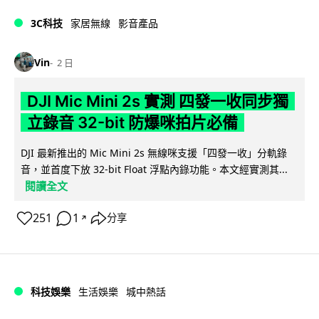
3C科技
家居無線
影音產品
Vin
2 日
DJI Mic Mini 2s 實測 四發一收同步獨
立錄音 32-bit 防爆咪拍片必備
DJI 最新推出的 Mic Mini 2s 無線咪支援「四發一收」分軌錄
音，並首度下放 32-bit Float 浮點內錄功能。本文經實測其...
閱讀全文
251
1
分享
↗
科技娛樂
生活娛樂
城中熱話