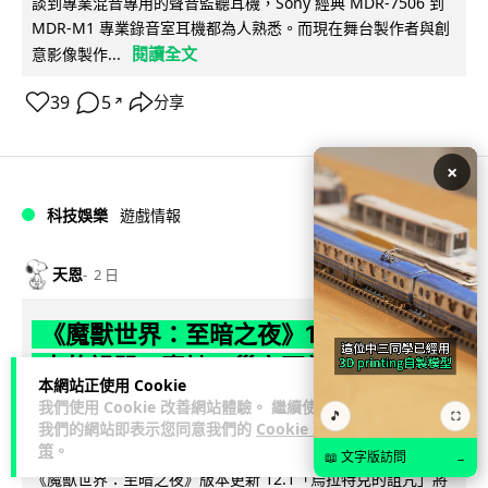
談到專業混音專用的聲音監聽耳機，Sony 經典 MDR-7506 到
MDR-M1 專業錄音室耳機都為人熟悉。而現在舞台製作者與創
閱讀全文
意影像製作...
39
5
分享
↗
×
科技娛樂
遊戲情報
天恩
2 日
《魔獸世界：至暗之夜》12.1 「烏拉特
克的詛咒」專訪：巢穴不為提高世界首
本網站正使用 Cookie
領門檻而設 《諸王之眠》縮短約 10 分
我們使用 Cookie 改善網站體驗。 繼續使用
🎵
⛶
鐘
我們的網站即表示您同意我們的
Cookie 政
策
。
📖 文字版訪問
→
《魔獸世界：至暗之夜》版本更新 12.1「烏拉特克的詛咒」將