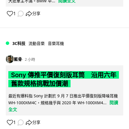
閱讀全文
大批車主不滿。BMW 早...
1
分享
3C科技
流動音樂
音樂耳機
藍骨
2 小時
Sony 傳推平價復刻版耳筒 沿用六年
舊款規格挑戰加價潮
最近有爆料指 Sony 計劃於 9 月 7 日推出平價復刻版降噪耳機
閱讀
WH-1000XM4C，規格幾乎與 2020 年 WH-1000XM4...
全文
1
分享