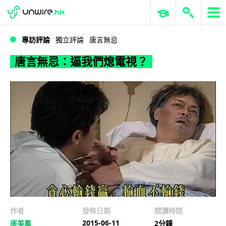
WWDC 2026
GenAI 與雲端科技專區
ERP 與商業 AI
唐言無忌：逼我們熄電視？
專訪評論
獨立評論
唐言無忌
唐言無忌：逼我們熄電視？
作者
發佈日期
閱讀時間
2015-06-11
唐美鳳
2分鐘