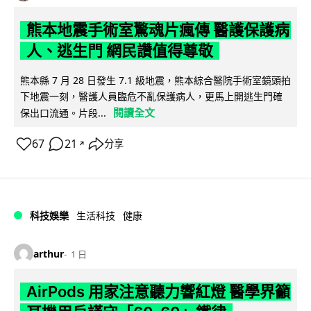
熊本地震手術室驚魂片瘋傳 醫護保護病
人、逃生門 網民讚值得尊敬
熊本縣 7 月 28 日發生 7.1 級地震，熊本綜合醫院手術室鏡頭拍
下地震一刻，醫護人員臨危不亂保護病人，更馬上開逃生門確
閱讀全文
保出口流通。片段...
67
21
分享
↗
科技娛樂
生活科技
健康
arthur
1 日
AirPods 用家注意聽力響紅燈 醫學界籲