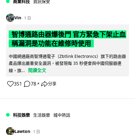
商業科技
資訊保安
Vin
1 日
智博通路由器爆後門 官方緊急下架止血
稱漏洞是功能在維修時使用
中國網通廠商智博通電子（Zbtlink Electronics）旗下的路由器
產品爆出嚴重安全漏洞，被發現每 35 秒便會與中國伺服器連
閱讀全文
線，旗...
351
78
分享
↗
科技娛樂
生活娛樂
城中熱話
Lawton
1 日