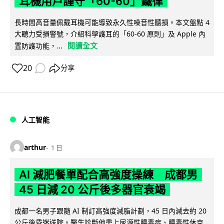
耳機用戶謹守「60-60」鐵律
長時間高音量佩戴耳機可能導致永久性噪音性聽損。本文盤點 4
大聽力受損警號，介紹科學護耳的「60-60 原則」及 Apple 內
閱讀全文
置防護功能，...
20
分享
人工智能
arthur
1 日
AI 減肥餐單配合高強度操練 成都男
45 日減 20 公斤後多器官衰竭
成都一名男子跟隨 AI 制訂高強度減脂計劃，45 日內減去約 20
公斤後昏迷送院。醫生診斷他患上尿源性膿毒症、膿毒性休克