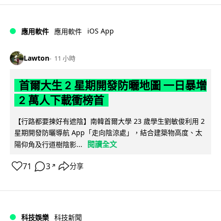
iOS App
應用軟件
應用軟件
Lawton
11 小時
首爾大生 2 星期開發防曬地圖 一日暴增
2 萬人下載衝榜首
【行路都要揀好有遮陰】南韓首爾大學 23 歲學生劉敏俊利用 2
星期開發防曬導航 App「走向陰涼處」，結合建築物高度、太
閱讀全文
陽仰角及行道樹陰影...
71
3
分享
↗
科技娛樂
科技新聞