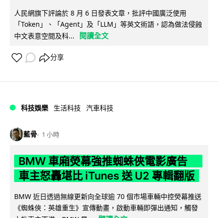
人民網旗下評論於 8 月 6 日發表文章，批評中國廣泛使用
「Token」、「Agent」及「LLM」等英文術語，認為做法侵蝕
閱讀全文
中文表意空間及科...
分享
科技娛樂
生活科技
汽車科技
藍骨
1 小時
BMW 車廂熒幕強推蜘蛛俠電影廣告
車主怒轟堪比 iTunes 送 U2 專輯翻版
BMW 近日透過無線更新向全球逾 70 個市場車輛中控熒幕推送
《蜘蛛俠：英雄重生》宣傳動畫，啟動車輛即彈出通知，觸發