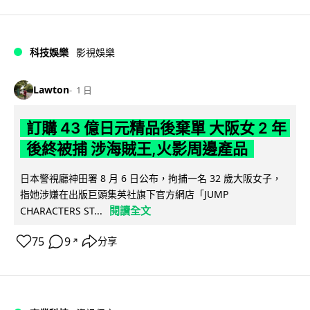
科技娛樂
影視娛樂
Lawton
1 日
訂購 43 億日元精品後棄單 大阪女 2 年
後終被捕 涉海賊王,火影周邊產品
日本警視廳神田署 8 月 6 日公布，拘捕一名 32 歲大阪女子，
指她涉嫌在出版巨頭集英社旗下官方網店「JUMP
閱讀全文
CHARACTERS ST...
75
9
分享
↗