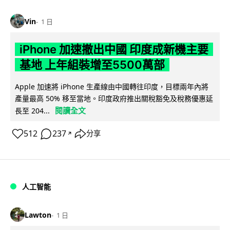
Vin
1 日
iPhone 加速撤出中國 印度成新機主要
基地 上年組裝增至5500萬部
Apple 加速將 iPhone 生產線由中國轉往印度，目標兩年內將
產量最高 50% 移至當地。印度政府推出關稅豁免及稅務優惠延
閱讀全文
長至 204...
512
237
分享
↗
人工智能
Lawton
1 日