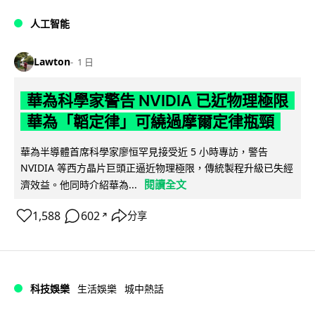
人工智能
Lawton
1 日
華為科學家警告 NVIDIA 已近物理極限
華為「韜定律」可繞過摩爾定律瓶頸
華為半導體首席科學家廖恒罕見接受近 5 小時專訪，警告
NVIDIA 等西方晶片巨頭正逼近物理極限，傳統製程升級已失經
閱讀全文
濟效益。他同時介紹華為...
1,588
602
分享
↗
科技娛樂
生活娛樂
城中熱話