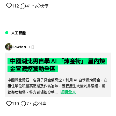
112
41
分享
↗
人工智能
Lawton
1 日
中國湖北男自學 AI 「煉金術」 屋內煉
金冒濃煙驚動全區
中國湖北黃石一名男子見金價高企，利用 AI 自學提煉黃金，在
租住單位私設高壓爐及作坊冶煉，過程產生大量刺鼻濃煙，驚
閱讀全文
動鄰居報警。警方到場揭發整...
110
7
分享
↗