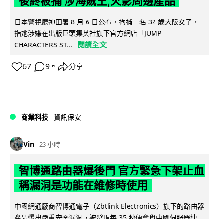
後終被捕 涉海賊王,火影周邊產品
日本警視廳神田署 8 月 6 日公布，拘捕一名 32 歲大阪女子，
指她涉嫌在出版巨頭集英社旗下官方網店「JUMP
閱讀全文
CHARACTERS ST...
67
9
分享
↗
商業科技
資訊保安
Vin
23 小時
智博通路由器爆後門 官方緊急下架止血
稱漏洞是功能在維修時使用
中國網通廠商智博通電子（Zbtlink Electronics）旗下的路由器
產品爆出嚴重安全漏洞，被發現每 35 秒便會與中國伺服器連