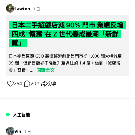
Lawton
1 日
日本二手遊戲店減 90% 門市 業績反增
四成 "懷舊"在 Z 世代變成最潮「新鮮
感」
日本零售巨頭 GEO 將懷舊遊戲銷售門市從 1,000 間大幅減至
99 間，但銷售額卻不降反升至過往的 1.4 倍。做到「減店增
閱讀全文
收」奇蹟，...
254
20
分享
↗
人工智能
Vin
1 日