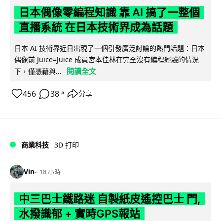
日本偶像零編程知識 靠 AI 搞了一整個
直播系統 在日本技術界成為話題
日本 AI 技術界近日出現了一個引發廣泛討論的熱門話題：日本
偶像前 Juice=Juice 成員宮本佳林在完全沒有編程經驗的情況
閱讀全文
下，僅憑藉與...
456
38
分享
↗
商業科技
3D 打印
Vin
18 小時
中三巴士鐵路迷 自製紙皮遙控巴士 門,
水撥識郁 + 實時GPS報站