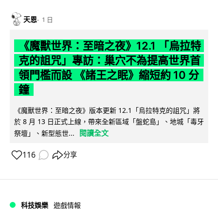
天恩
1 日
《魔獸世界：至暗之夜》12.1 「烏拉特
克的詛咒」專訪：巢穴不為提高世界首
領門檻而設 《諸王之眠》縮短約 10 分
鐘
《魔獸世界：至暗之夜》版本更新 12.1「烏拉特克的詛咒」將
於 8 月 13 日正式上線，帶來全新區域「盤蛇島」、地城「毒牙
閱讀全文
祭壇」、新型態世...
116
分享
科技娛樂
遊戲情報