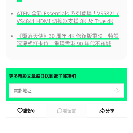
ATEN 全新 Essentials 系列登場！VS5821 /
VS4841 HDMI 切換器支援 8K 及 True 4K
《墮落天使》30 周年 4K 修復版重映 特設
沉浸式打卡位 重現香港 90 年代不夜城
📮
更多精彩文章每日送到電子郵箱
讚好
0
看留言
分享