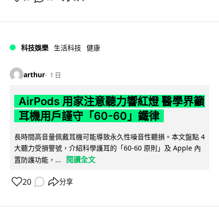
科技娛樂
生活科技
健康
arthur
1 日
AirPods 用家注意聽力響紅燈 醫學界籲
耳機用戶謹守「60-60」鐵律
長時間高音量佩戴耳機可能導致永久性噪音性聽損。本文盤點 4
大聽力受損警號，介紹科學護耳的「60-60 原則」及 Apple 內
閱讀全文
置防護功能，...
20
分享