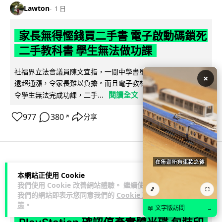
Lawton
1 日
家長無得慳錢買二手書 電子啟動碼鎖死
二手教科書 學生無法做功課
社福界立法會議員陳文宜指，一間中學書單價錢按年加 14.7%
×
遠超通漲，令家長難以負擔。而且電子教材啟動碼這項設計，
閱讀全文
令學生無法完成功課，二手...
977
380
分享
↗
科技娛樂
遊戲情報
本網站正使用 Cookie
我們使用 Cookie 改善網站體驗。 繼續使用
🎵
⛶
我們的網站即表示您同意我們的
Cookie 政
Lawton
1 日
策
。
📖 文字版訪問
→