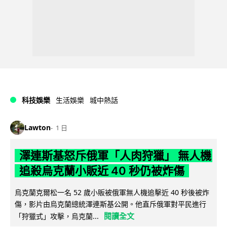
科技娛樂
生活娛樂
城中熱話
Lawton
1 日
澤連斯基怒斥俄軍「人肉狩獵」 無人機
追殺烏克蘭小販近 40 秒仍被炸傷
烏克蘭克爾松一名 52 歲小販被俄軍無人機追擊近 40 秒後被炸
傷，影片由烏克蘭總統澤連斯基公開。他直斥俄軍對平民進行
閱讀全文
「狩獵式」攻擊，烏克蘭...