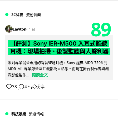
3C科技
流動音樂
89
Lawton
1 日
【評測】Sony IER-M500 入耳式監聽
耳機：現場拍攝、後製監聽與人聲利器
談到專業混音專用的聲音監聽耳機，Sony 經典 MDR-7506 到
MDR-M1 專業錄音室耳機都為人熟悉。而現在舞台製作者與創
閱讀全文
意影像製作...
38
4
分享
↗
科技娛樂
遊戲情報