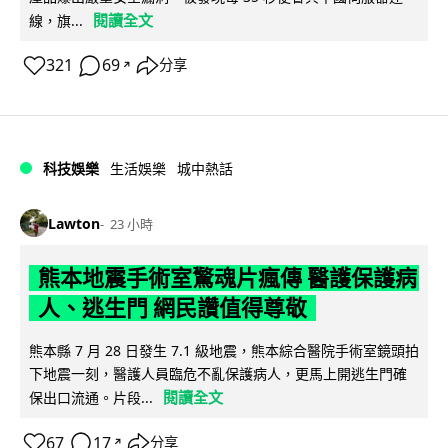
閱讀全文
線，旗...
321
69
分享
↗
科技娛樂
生活娛樂
城中熱話
Lawton
23 小時
熊本地震手術室驚魂片瘋傳 醫護保護病
人、逃生門 網民讚值得尊敬
熊本縣 7 月 28 日發生 7.1 級地震，熊本綜合醫院手術室鏡頭拍
下地震一刻，醫護人員臨危不亂保護病人，更馬上開逃生門確
閱讀全文
保出口流通。片段...
67
17
分享
↗