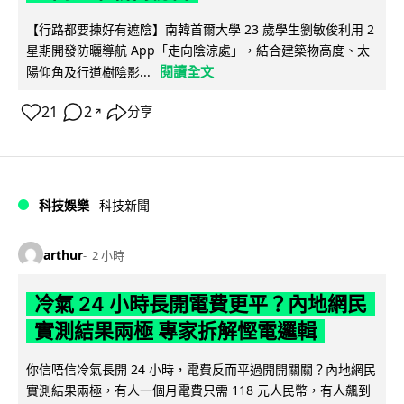
【行路都要揀好有遮陰】南韓首爾大學 23 歲學生劉敏俊利用 2
星期開發防曬導航 App「走向陰涼處」，結合建築物高度、太
閱讀全文
陽仰角及行道樹陰影...
21
2
分享
↗
科技娛樂
科技新聞
arthur
2 小時
冷氣 24 小時長開電費更平？內地網民
實測結果兩極 專家拆解慳電邏輯
你信唔信冷氣長開 24 小時，電費反而平過開開關關？內地網民
實測結果兩極，有人一個月電費只需 118 元人民幣，有人飆到