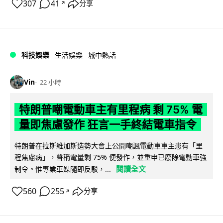
307
41
分享
↗
科技娛樂
生活娛樂
城中熱話
Vin
22 小時
特朗普嘲電動車主有里程病 剩 75% 電
量即焦慮發作 狂言一手終結電車指令
特朗普在拉斯維加斯造勢大會上公開嘲諷電動車車主患有「里
程焦慮病」，聲稱電量剩 75% 便發作，並重申已廢除電動車強
閱讀全文
制令。惟專業車媒隨即反駁，...
560
255
分享
↗