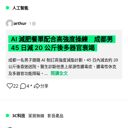
人工智能
arthur
1 日
AI 減肥餐單配合高強度操練 成都男
45 日減 20 公斤後多器官衰竭
成都一名男子跟隨 AI 制訂高強度減脂計劃，45 日內減去約 20
公斤後昏迷送院。醫生診斷他患上尿源性膿毒症、膿毒性休克
閱讀全文
及多器官功能障礙。...
22
4
分享
↗
3C科技
家居無線
影音產品