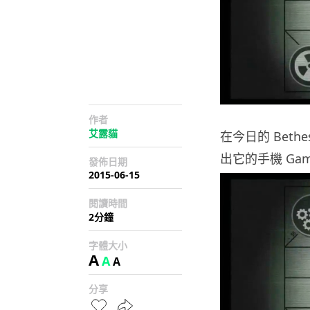
作者
艾露貓
在今日的 Bethes
出它的手機 Game《
發佈日期
2015-06-15
閱讀時間
2分鐘
字體大小
A
A
A
分享