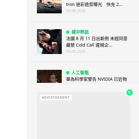
tron 迷彩造型曝光 快充 2...
06.08.2026
城中熱話
法國 8 月 11 日出新例 未經同意
嚴禁 Cold Call 違規企...
06.08.2026
人工智能
華為科學家警告 NVIDIA 已近物
理極限 華為「韜定律」可繞過
摩...
ADVERTISEMENT
06.08.2026
城中熱話
家長無得慳錢買二手書 電子啟動
碼鎖死二手教科書 學生無法做功
課