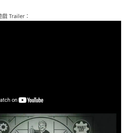
戲 Trailer：