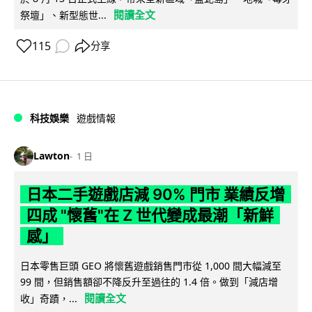
閱讀全文
祭壇」、新型態世...
115
分享
科技娛樂
遊戲情報
Lawton
1 日
日本二手遊戲店減 90% 門市 業績反增
四成 "懷舊"在 Z 世代變成最潮「新鮮
感」
日本零售巨頭 GEO 將懷舊遊戲銷售門市從 1,000 間大幅減至
99 間，但銷售額卻不降反升至過往的 1.4 倍。做到「減店增
閱讀全文
收」奇蹟，...