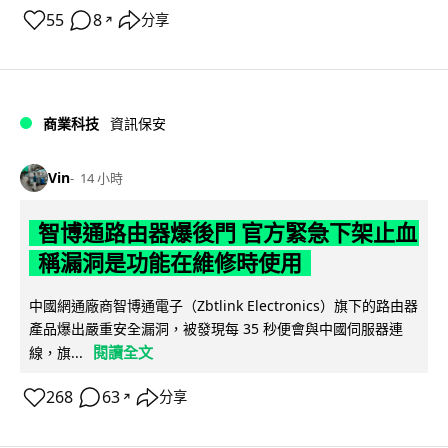
55
8
分享
↗
商業科技
資訊保安
Vin
14 小時
智博通路由器爆後門 官方緊急下架止血
稱漏洞是功能在維修時使用
中國網通廠商智博通電子（Zbtlink Electronics）旗下的路由器
產品爆出嚴重安全漏洞，被發現每 35 秒便會與中國伺服器連
閱讀全文
線，旗...
268
63
分享
↗