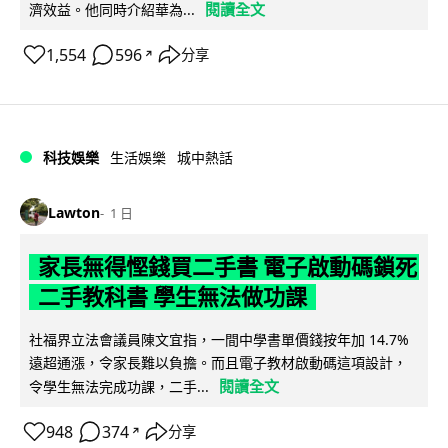
閱讀全文
濟效益。他同時介紹華為...
1,554
596
分享
↗
科技娛樂
生活娛樂
城中熱話
Lawton
1 日
家長無得慳錢買二手書 電子啟動碼鎖死
二手教科書 學生無法做功課
社福界立法會議員陳文宜指，一間中學書單價錢按年加 14.7%
遠超通漲，令家長難以負擔。而且電子教材啟動碼這項設計，
閱讀全文
令學生無法完成功課，二手...
948
374
分享
↗