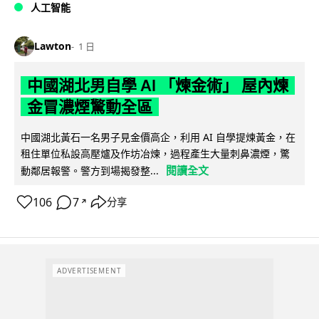
人工智能
Lawton
1 日
中國湖北男自學 AI 「煉金術」 屋內煉
金冒濃煙驚動全區
中國湖北黃石一名男子見金價高企，利用 AI 自學提煉黃金，在
租住單位私設高壓爐及作坊冶煉，過程產生大量刺鼻濃煙，驚
閱讀全文
動鄰居報警。警方到場揭發整...
106
7
分享
↗
ADVERTISEMENT