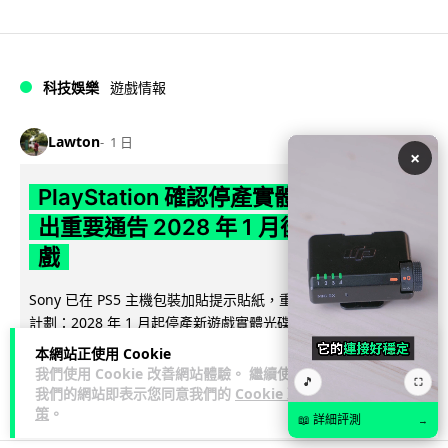
科技娛樂
遊戲情報
Lawton
1 日
×
PlayStation 確認停產實體光碟 包裝印
出重要通告 2028 年 1 月後不出光碟遊
戲
Sony 已在 PS5 主機包裝加貼提示貼紙，重申官方 7 月已公布
計劃：2028 年 1 月起停產新遊戲實體光碟。分析師預期 PS6
閱讀全文
因此...
本網站正使用 Cookie
我們使用 Cookie 改善網站體驗。 繼續使用
🎵
⛶
172
76
分享
↗
我們的網站即表示您同意我們的
Cookie 政
策
。
📖 詳細評測
→