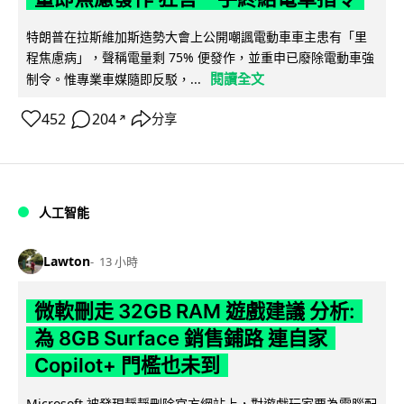
特朗普在拉斯維加斯造勢大會上公開嘲諷電動車車主患有「里
程焦慮病」，聲稱電量剩 75% 便發作，並重申已廢除電動車強
閱讀全文
制令。惟專業車媒隨即反駁，...
452
204
分享
↗
人工智能
Lawton
13 小時
微軟刪走 32GB RAM 遊戲建議 分析:
為 8GB Surface 銷售鋪路 連自家
Copilot+ 門檻也未到
Microsoft 被發現靜靜刪除官方網站上，對遊戲玩家要為電腦配