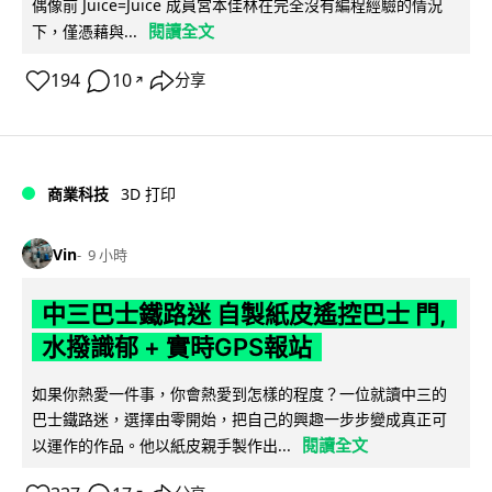
偶像前 Juice=Juice 成員宮本佳林在完全沒有編程經驗的情況
閱讀全文
下，僅憑藉與...
194
10
分享
↗
商業科技
3D 打印
Vin
9 小時
中三巴士鐵路迷 自製紙皮遙控巴士 門,
水撥識郁 + 實時GPS報站
如果你熱愛一件事，你會熱愛到怎樣的程度？一位就讀中三的
巴士鐵路迷，選擇由零開始，把自己的興趣一步步變成真正可
閱讀全文
以運作的作品。他以紙皮親手製作出...