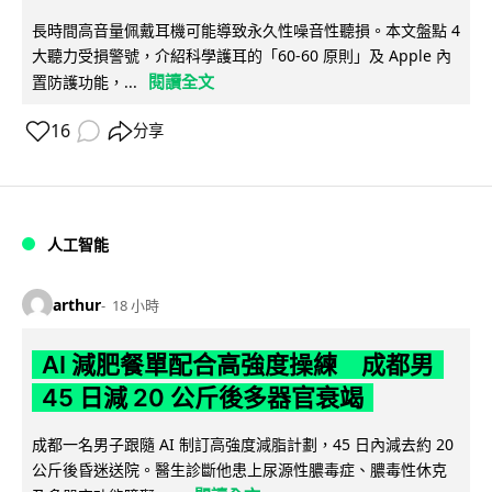
長時間高音量佩戴耳機可能導致永久性噪音性聽損。本文盤點 4
大聽力受損警號，介紹科學護耳的「60-60 原則」及 Apple 內
閱讀全文
置防護功能，...
16
分享
人工智能
arthur
18 小時
AI 減肥餐單配合高強度操練 成都男
45 日減 20 公斤後多器官衰竭
成都一名男子跟隨 AI 制訂高強度減脂計劃，45 日內減去約 20
公斤後昏迷送院。醫生診斷他患上尿源性膿毒症、膿毒性休克