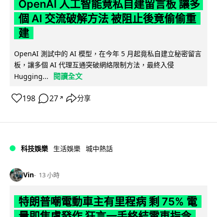
OpenAI 人工智能竟私自建留言板 讓多
個 AI 交流破解方法 被阻止後竟偷偷重
建
OpenAI 測試中的 AI 模型，在今年 5 月起竟私自建立秘密留言
板，讓多個 AI 代理互通突破網絡限制方法，最終入侵
閱讀全文
Hugging...
198
27
分享
↗
科技娛樂
生活娛樂
城中熱話
Vin
13 小時
特朗普嘲電動車主有里程病 剩 75% 電
量即焦慮發作 狂言一手終結電車指令