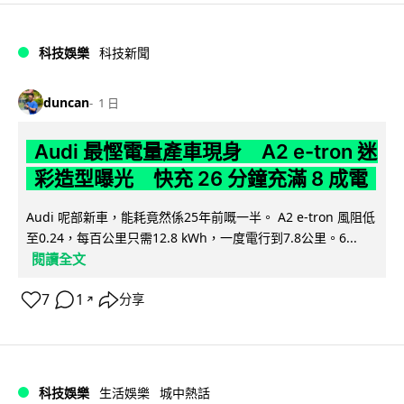
科技娛樂
科技新聞
duncan
1 日
Audi 最慳電量產車現身 A2 e-tron 迷
彩造型曝光 快充 26 分鐘充滿 8 成電
Audi 呢部新車，能耗竟然係25年前嘅一半。 A2 e-tron 風阻低
至0.24，每百公里只需12.8 kWh，一度電行到7.8公里。6...
閱讀全文
7
1
分享
↗
科技娛樂
生活娛樂
城中熱話