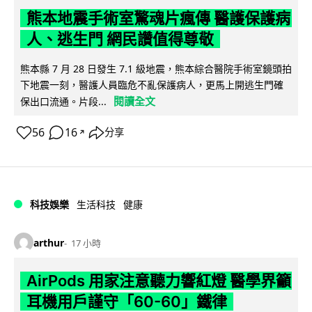
熊本地震手術室驚魂片瘋傳 醫護保護病
人、逃生門 網民讚值得尊敬
熊本縣 7 月 28 日發生 7.1 級地震，熊本綜合醫院手術室鏡頭拍
下地震一刻，醫護人員臨危不亂保護病人，更馬上開逃生門確
閱讀全文
保出口流通。片段...
56
16
分享
↗
科技娛樂
生活科技
健康
arthur
17 小時
AirPods 用家注意聽力響紅燈 醫學界籲
耳機用戶謹守「60-60」鐵律