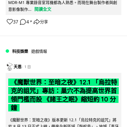
MDR-M1 專業錄音室耳機都為人熟悉。而現在舞台製作者與創
閱讀全文
意影像製作...
37
4
分享
↗
科技娛樂
遊戲情報
天恩
1 日
《魔獸世界：至暗之夜》12.1 「烏拉特
克的詛咒」專訪：巢穴不為提高世界首
領門檻而設 《諸王之眠》縮短約 10 分
鐘
《魔獸世界：至暗之夜》版本更新 12.1「烏拉特克的詛咒」將
於 8 月 13 日正式上線，帶來全新區域「盤蛇島」、地城「毒牙