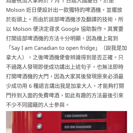
為慶祝加大拿將於 7 月 1 日踏入國慶日，於是
Molson 近日便設計出一款獨特的啤酒機，並擺放
於街頭上。而由於該部啤酒機涉及翻譯的技術，所
以 Molson 便決定尋求 Google 協助製作。其實要
打開這部啤酒機的方法十分明顯，因為機上寫到
「Say I am Canadian to open fridge」（說我是加
拿大人），之後啤酒機便會辨識得到是否正確。只
不過路人發現即使成功講出上述句子，也無法即時
打開啤酒機的大門，因為大家其後發現原來必須最
少成功用 6 種語言講出我是加拿大人，才能夠打開
門拎到入面的免費啤酒，如此有趣的方法最後引來
不少不同國籍的人士參與。