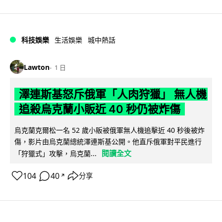
科技娛樂
生活娛樂
城中熱話
Lawton
1 日
澤連斯基怒斥俄軍「人肉狩獵」 無人機
追殺烏克蘭小販近 40 秒仍被炸傷
烏克蘭克爾松一名 52 歲小販被俄軍無人機追擊近 40 秒後被炸
傷，影片由烏克蘭總統澤連斯基公開。他直斥俄軍對平民進行
閱讀全文
「狩獵式」攻擊，烏克蘭...
104
40
分享
↗