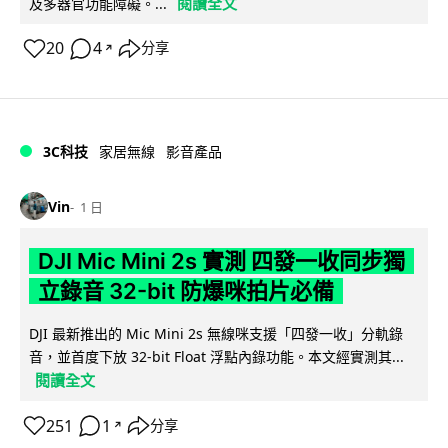
閱讀全文
及多器官功能障礙。...
20
4
分享
↗
3C科技
家居無線
影音產品
Vin
1 日
DJI Mic Mini 2s 實測 四發一收同步獨
立錄音 32-bit 防爆咪拍片必備
DJI 最新推出的 Mic Mini 2s 無線咪支援「四發一收」分軌錄
音，並首度下放 32-bit Float 浮點內錄功能。本文經實測其...
閱讀全文
251
1
分享
↗