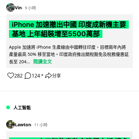
Vin
9 小時
iPhone 加速撤出中國 印度成新機主要
基地 上年組裝增至5500萬部
Apple 加速將 iPhone 生產線由中國轉往印度，目標兩年內將
產量最高 50% 移至當地。印度政府推出關稅豁免及稅務優惠延
閱讀全文
長至 204...
282
124
分享
↗
人工智能
Lawton
11 小時