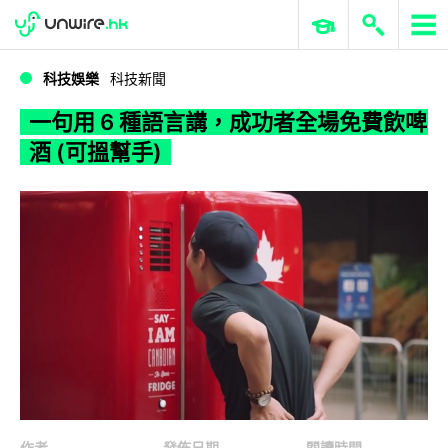
WWDC 2026
GenAI 與雲端科技專區
ERP 與商業 AI
一句用 6 種語言講，成功者全場免費飲啤酒 (可搵幫手)
科技娛樂
科技新聞
一句用 6 種語言講，成功者全場免費飲啤
酒 (可搵幫手)
作者
發佈日期
閱讀時間