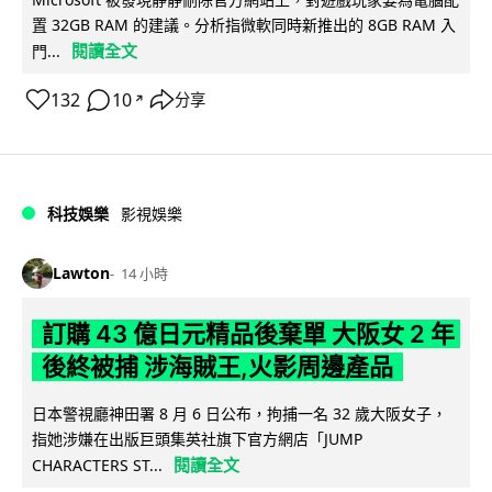
置 32GB RAM 的建議。分析指微軟同時新推出的 8GB RAM 入
閱讀全文
門...
132
10
分享
↗
科技娛樂
影視娛樂
Lawton
14 小時
訂購 43 億日元精品後棄單 大阪女 2 年
後終被捕 涉海賊王,火影周邊產品
日本警視廳神田署 8 月 6 日公布，拘捕一名 32 歲大阪女子，
指她涉嫌在出版巨頭集英社旗下官方網店「JUMP
閱讀全文
CHARACTERS ST...