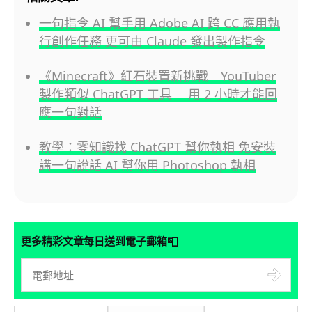
一句指令 AI 幫手用 Adobe AI 跨 CC 應用執
行創作任務 更可由 Claude 發出製作指令
《Minecraft》紅石裝置新挑戰 YouTuber
製作類似 ChatGPT 工具 用 2 小時才能回
應一句對話
教學：零知識找 ChatGPT 幫你執相 免安裝
講一句說話 AI 幫你用 Photoshop 執相
📮
更多精彩文章每日送到電子郵箱