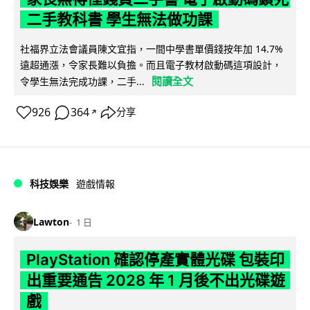
二手教科書 學生無法做功課
社福界立法會議員陳文宜指，一間中學書單價錢按年加 14.7%
遠超通漲，令家長難以負擔。而且電子教材啟動碼這項設計，
閱讀全文
令學生無法完成功課，二手...
926
364
分享
↗
科技娛樂
遊戲情報
Lawton
1 日
PlayStation 確認停產實體光碟 包裝印
出重要通告 2028 年 1 月後不出光碟遊
戲