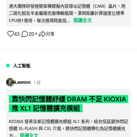
港大團隊研發極簡架構模擬內容尋址記憶體（CAM）晶片，用
二硫化鉬及半金屬銻克服傳輸瓶頸，漢明距離計算速度比標準
閱讀全文
CPU快1億倍，每次搜尋耗能低...
43
20
分享
↗
人工智能
Lawton
1 日
靠快閃記憶體紓緩 DRAM 不足 KIOXIA
推 XL1 記憶體擴充模組
KIOXIA 發表全新記憶體擴充模組 XL1 系列，結合低延遲快閃記
憶體 XL-FLASH 與 CXL 介面，將快閃記憶體轉化為記憶體擴充
閱讀全文
方...