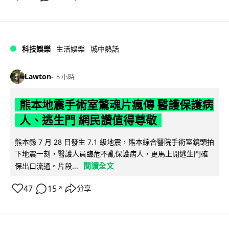
科技娛樂
生活娛樂
城中熱話
Lawton
5 小時
熊本地震手術室驚魂片瘋傳 醫護保護病
人、逃生門 網民讚值得尊敬
熊本縣 7 月 28 日發生 7.1 級地震，熊本綜合醫院手術室鏡頭拍
下地震一刻，醫護人員臨危不亂保護病人，更馬上開逃生門確
閱讀全文
保出口流通。片段...
47
15
分享
↗