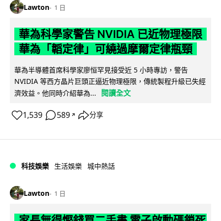
Lawton
1 日
華為科學家警告 NVIDIA 已近物理極限
華為「韜定律」可繞過摩爾定律瓶頸
華為半導體首席科學家廖恒罕見接受近 5 小時專訪，警告
NVIDIA 等西方晶片巨頭正逼近物理極限，傳統製程升級已失經
閱讀全文
濟效益。他同時介紹華為...
1,539
589
分享
↗
科技娛樂
生活娛樂
城中熱話
Lawton
1 日
家長無得慳錢買二手書 電子啟動碼鎖死