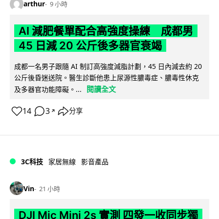
arthur
9 小時
AI 減肥餐單配合高強度操練 成都男
45 日減 20 公斤後多器官衰竭
成都一名男子跟隨 AI 制訂高強度減脂計劃，45 日內減去約 20
公斤後昏迷送院。醫生診斷他患上尿源性膿毒症、膿毒性休克
閱讀全文
及多器官功能障礙。...
14
3
分享
↗
3C科技
家居無線
影音產品
Vin
21 小時
DJI Mic Mini 2s 實測 四發一收同步獨