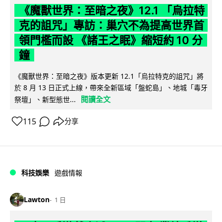
《魔獸世界：至暗之夜》12.1 「烏拉特
克的詛咒」專訪：巢穴不為提高世界首
領門檻而設 《諸王之眠》縮短約 10 分
鐘
《魔獸世界：至暗之夜》版本更新 12.1「烏拉特克的詛咒」將
於 8 月 13 日正式上線，帶來全新區域「盤蛇島」、地城「毒牙
閱讀全文
祭壇」、新型態世...
115
分享
科技娛樂
遊戲情報
Lawton
1 日