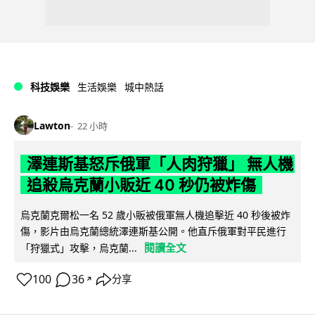
科技娛樂
生活娛樂
城中熱話
Lawton
22 小時
澤連斯基怒斥俄軍「人肉狩獵」 無人機
追殺烏克蘭小販近 40 秒仍被炸傷
烏克蘭克爾松一名 52 歲小販被俄軍無人機追擊近 40 秒後被炸
傷，影片由烏克蘭總統澤連斯基公開。他直斥俄軍對平民進行
閱讀全文
「狩獵式」攻擊，烏克蘭...
100
36
分享
↗