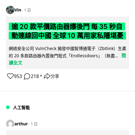
Vin
1 日
逾 20 款平價路由器爆後門 每 35 秒自
動連線回中國 全球 10 萬用家私隱堪憂
網絡安全公司 VulnCheck 揭發中國智博通電子（Zbtlink）生產
閱
的 20 多款路由器內置後門程式「Endlessdoors」（無盡...
讀全文
953
218
分享
↗
人工智能
arthur
1 日