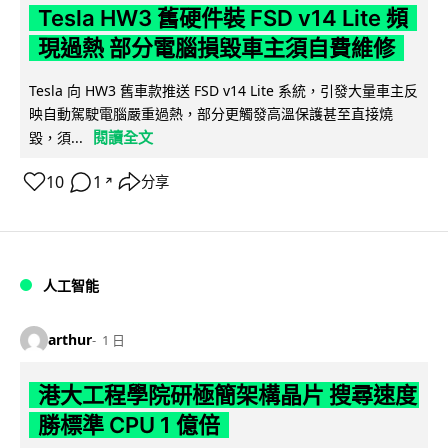
Tesla HW3 舊硬件裝 FSD v14 Lite 頻
現過熱 部分電腦損毀車主須自費維修
Tesla 向 HW3 舊車款推送 FSD v14 Lite 系統，引發大量車主反
映自動駕駛電腦嚴重過熱，部分更觸發高溫保護甚至直接燒
閱讀全文
毀，須...
10
1
分享
↗
人工智能
arthur
1 日
港大工程學院研極簡架構晶片 搜尋速度
勝標準 CPU 1 億倍