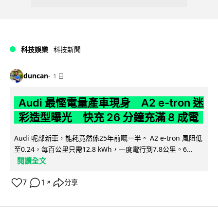
科技娛樂
科技新聞
duncan
1 日
Audi 最慳電量產車現身 A2 e-tron 迷
彩造型曝光 快充 26 分鐘充滿 8 成電
Audi 呢部新車，能耗竟然係25年前嘅一半。 A2 e-tron 風阻低
至0.24，每百公里只需12.8 kWh，一度電行到7.8公里。6...
閱讀全文
7
1
分享
↗