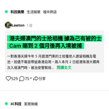
科技娛樂
生活娛樂
城中熱話
Lawton
1 日
港夫婦澳門的士拾相機 據為己有被的士
Cam 睇到 2 個月後再入境被捕
一對香港夫婦今年 5 月遊澳門乘的士拾獲他人遺留相機及電
池，拾遺不報並帶返香港自用。兩人本月 2 日經港珠澳大橋再
閱讀全文
次入境澳門時，被治安警察局...
529
75
分享
↗
3C科技
家居無線