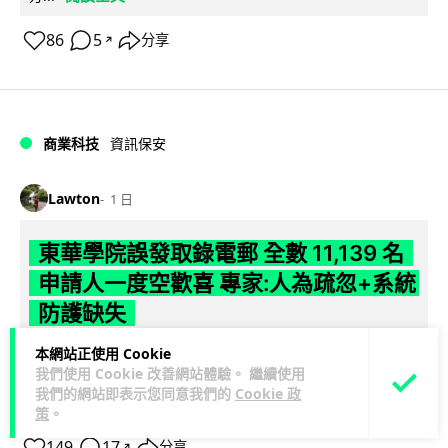
86
5
分享
↗
商業科技
資訊保安
Lawton
1 日
東華學院誤發取錄電郵 全數 11,139 名
申請人一度空歡喜 專家:人為疏忽+系統
防護缺失
本網站正使用 Cookie
東華學院今日（5 日）大學聯招放榜之際，因人為疏忽向全數
我們使用 Cookie 改善網站體驗。 繼續使用
11,139 名課程申請人錯誤發出取錄通知電郵，令大批考生一度
我們的網站即表示您同意我們的
Cookie 政
閱讀全文
以為獲得學位取錄，事...
策
。
149
17
分享
↗