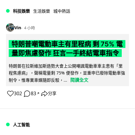
科技娛樂
生活娛樂
城中熱話
Vin
4 小時
特朗普嘲電動車主有里程病 剩 75% 電
量即焦慮發作 狂言一手終結電車指令
特朗普在拉斯維加斯造勢大會上公開嘲諷電動車車主患有「里
程焦慮病」，聲稱電量剩 75% 便發作，並重申已廢除電動車強
閱讀全文
制令。惟專業車媒隨即反駁，...
302
83
分享
↗
人工智能