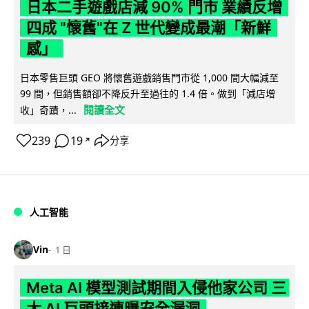
日本二手遊戲店減 90% 門市 業績反增
四成 "懷舊"在 Z 世代變成最潮「新鮮
感」
日本零售巨頭 GEO 將懷舊遊戲銷售門市從 1,000 間大幅減至
99 間，但銷售額卻不降反升至過往的 1.4 倍。做到「減店增
閱讀全文
收」奇蹟，...
239
19
分享
↗
人工智能
Vin
1 日
Meta AI 模型測試期間入侵他家公司 三
大 AI 巨頭接連曝安全漏洞