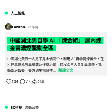
人工智能
Lawton
22 小時
中國湖北男自學 AI 「煉金術」 屋內煉
金冒濃煙驚動全區
中國湖北黃石一名男子見金價高企，利用 AI 自學提煉黃金，在
租住單位私設高壓爐及作坊冶煉，過程產生大量刺鼻濃煙，驚
閱讀全文
動鄰居報警。警方到場揭發整...
104
7
分享
↗
3C科技
流動音樂