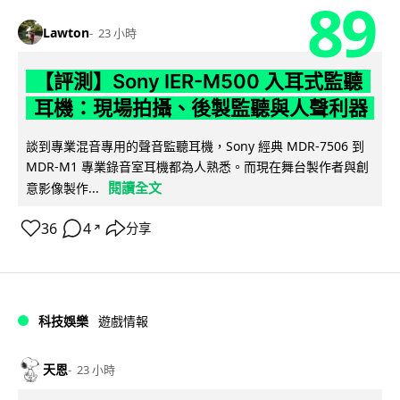
89
Lawton
23 小時
【評測】Sony IER-M500 入耳式監聽
耳機：現場拍攝、後製監聽與人聲利器
談到專業混音專用的聲音監聽耳機，Sony 經典 MDR-7506 到
MDR-M1 專業錄音室耳機都為人熟悉。而現在舞台製作者與創
閱讀全文
意影像製作...
36
4
分享
↗
科技娛樂
遊戲情報
天恩
23 小時