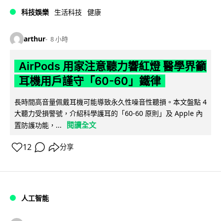
科技娛樂
生活科技
健康
arthur
8 小時
AirPods 用家注意聽力響紅燈 醫學界籲
耳機用戶謹守「60-60」鐵律
長時間高音量佩戴耳機可能導致永久性噪音性聽損。本文盤點 4
大聽力受損警號，介紹科學護耳的「60-60 原則」及 Apple 內
閱讀全文
置防護功能，...
12
分享
人工智能