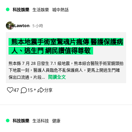
科技娛樂
生活娛樂
城中熱話
Lawton
5 小時
熊本地震手術室驚魂片瘋傳 醫護保護病
人、逃生門 網民讚值得尊敬
熊本縣 7 月 28 日發生 7.1 級地震，熊本綜合醫院手術室鏡頭拍
下地震一刻，醫護人員臨危不亂保護病人，更馬上開逃生門確
閱讀全文
保出口流通。片段...
47
15
分享
↗
科技娛樂
生活科技
健康