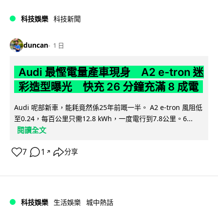
科技娛樂
科技新聞
duncan
1 日
Audi 最慳電量產車現身 A2 e-tron 迷
彩造型曝光 快充 26 分鐘充滿 8 成電
Audi 呢部新車，能耗竟然係25年前嘅一半。 A2 e-tron 風阻低
至0.24，每百公里只需12.8 kWh，一度電行到7.8公里。6...
閱讀全文
7
1
分享
↗
科技娛樂
生活娛樂
城中熱話