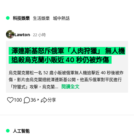
科技娛樂
生活娛樂
城中熱話
Lawton
22 小時
澤連斯基怒斥俄軍「人肉狩獵」 無人機
追殺烏克蘭小販近 40 秒仍被炸傷
烏克蘭克爾松一名 52 歲小販被俄軍無人機追擊近 40 秒後被炸
傷，影片由烏克蘭總統澤連斯基公開。他直斥俄軍對平民進行
閱讀全文
「狩獵式」攻擊，烏克蘭...
100
36
分享
↗
人工智能