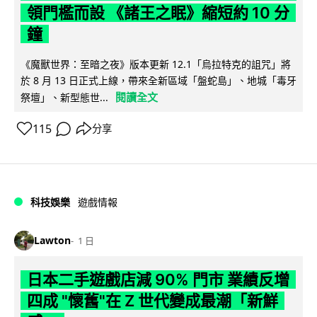
領門檻而設 《諸王之眠》縮短約 10 分
鐘
《魔獸世界：至暗之夜》版本更新 12.1「烏拉特克的詛咒」將
於 8 月 13 日正式上線，帶來全新區域「盤蛇島」、地城「毒牙
閱讀全文
祭壇」、新型態世...
115
分享
科技娛樂
遊戲情報
Lawton
1 日
日本二手遊戲店減 90% 門市 業績反增
四成 "懷舊"在 Z 世代變成最潮「新鮮