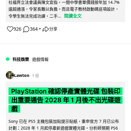
社福界立法會議員陳文宜指，一間中學書單價錢按年加 14.7%
遠超通漲，令家長難以負擔。而且電子教材啟動碼這項設計，
閱讀全文
令學生無法完成功課，二手...
926
364
分享
↗
科技娛樂
遊戲情報
Lawton
1 日
PlayStation 確認停產實體光碟 包裝印
出重要通告 2028 年 1 月後不出光碟遊
戲
Sony 已在 PS5 主機包裝加貼提示貼紙，重申官方 7 月已公布
計劃：2028 年 1 月起停產新遊戲實體光碟。分析師預期 PS6