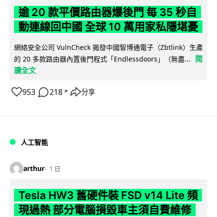
逾 20 款平價路由器爆後門 每 35 秒自
動連線回中國 全球 10 萬用家私隱堪憂
網絡安全公司 VulnCheck 揭發中國智博通電子（Zbtlink）生產
閱
的 20 多款路由器內置後門程式「Endlessdoors」（無盡...
讀全文
953
218
分享
↗
人工智能
arthur
1 日
Tesla HW3 舊硬件裝 FSD v14 Lite 頻
現過熱 部分電腦損毀車主須自費維修