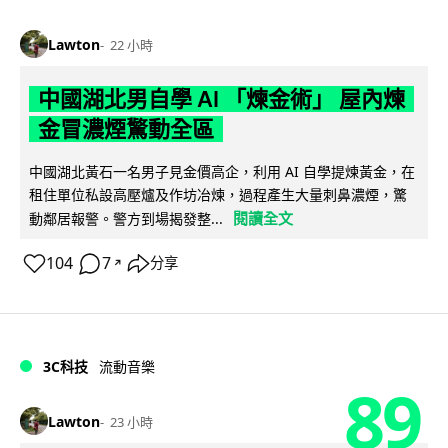
Lawton
22 小時
中國湖北男自學 AI 「煉金術」 屋內煉
金冒濃煙驚動全區
中國湖北黃石一名男子見金價高企，利用 AI 自學提煉黃金，在
租住單位私設高壓爐及作坊冶煉，過程產生大量刺鼻濃煙，驚
閱讀全文
動鄰居報警。警方到場揭發整...
104
7
分享
↗
3C科技
流動音樂
89
Lawton
23 小時