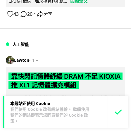
閱讀全文
CPU快1億倍，每次搜尋耗能低...
43
20
分享
↗
人工智能
Lawton
1 日
靠快閃記憶體紓緩 DRAM 不足 KIOXIA
推 XL1 記憶體擴充模組
KIOXIA 發表全新記憶體擴充模組 XL1 系列，結合低延遲快閃記
本網站正使用 Cookie
憶體 XL-FLASH 與 CXL 介面，將快閃記憶體轉化為記憶體擴充
我們使用 Cookie 改善網站體驗。 繼續使用
閱讀全文
方...
我們的網站即表示您同意我們的
Cookie 政
策
。
86
5
分享
↗