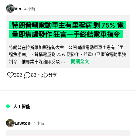
Vin
4 小時
特朗普嘲電動車主有里程病 剩 75% 電
量即焦慮發作 狂言一手終結電車指令
特朗普在拉斯維加斯造勢大會上公開嘲諷電動車車主患有「里
程焦慮病」，聲稱電量剩 75% 便發作，並重申已廢除電動車強
閱讀全文
制令。惟專業車媒隨即反駁，...
302
83
分享
↗
人工智能
Lawton
4 小時