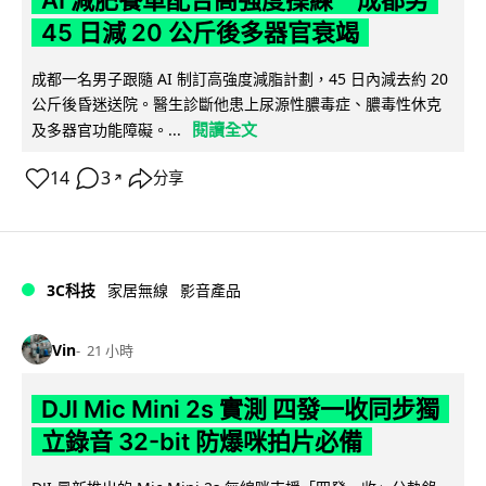
45 日減 20 公斤後多器官衰竭
成都一名男子跟隨 AI 制訂高強度減脂計劃，45 日內減去約 20
公斤後昏迷送院。醫生診斷他患上尿源性膿毒症、膿毒性休克
閱讀全文
及多器官功能障礙。...
14
3
分享
↗
3C科技
家居無線
影音產品
Vin
21 小時
DJI Mic Mini 2s 實測 四發一收同步獨
立錄音 32-bit 防爆咪拍片必備