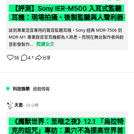
【評測】Sony IER-M500 入耳式監聽
耳機：現場拍攝、後製監聽與人聲利器
談到專業混音專用的聲音監聽耳機，Sony 經典 MDR-7506 到
MDR-M1 專業錄音室耳機都為人熟悉。而現在舞台製作者與創
閱讀全文
意影像製作...
36
4
分享
↗
科技娛樂
遊戲情報
天恩
23 小時
《魔獸世界：至暗之夜》12.1 「烏拉特
克的詛咒」專訪：巢穴不為提高世界首