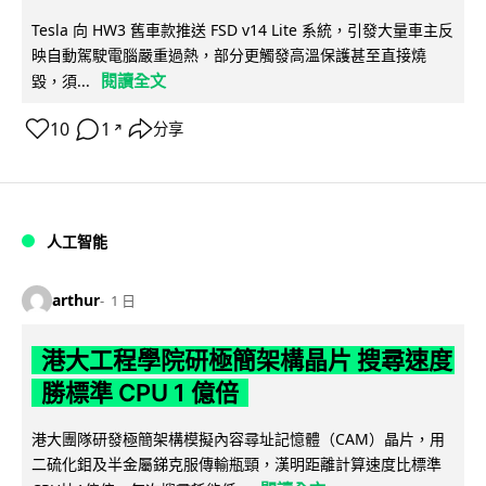
Tesla 向 HW3 舊車款推送 FSD v14 Lite 系統，引發大量車主反
映自動駕駛電腦嚴重過熱，部分更觸發高溫保護甚至直接燒
閱讀全文
毀，須...
10
1
分享
↗
人工智能
arthur
1 日
港大工程學院研極簡架構晶片 搜尋速度
勝標準 CPU 1 億倍
港大團隊研發極簡架構模擬內容尋址記憶體（CAM）晶片，用
二硫化鉬及半金屬銻克服傳輸瓶頸，漢明距離計算速度比標準