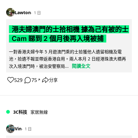
Lawton
1 日
港夫婦澳門的士拾相機 據為己有被的士
Cam 睇到 2 個月後再入境被捕
一對香港夫婦今年 5 月遊澳門乘的士拾獲他人遺留相機及電
池，拾遺不報並帶返香港自用。兩人本月 2 日經港珠澳大橋再
閱讀全文
次入境澳門時，被治安警察局...
529
75
分享
↗
3C科技
家居無線
Vin
1 日