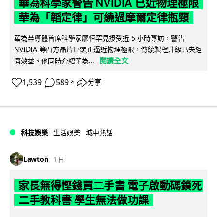
華為科學家警告 NVIDIA 已近物理極限
華為「韜定律」可繞過摩爾定律瓶頸
華為半導體首席科學家廖恒罕見接受近 5 小時專訪，警告
NVIDIA 等西方晶片巨頭正逼近物理極限，傳統製程升級已失經
閱讀全文
濟效益。他同時介紹華為...
1,539
589
分享
↗
科技娛樂
生活娛樂
城中熱話
Lawton
1 日
家長無得慳錢買二手書 電子啟動碼鎖死
二手教科書 學生無法做功課