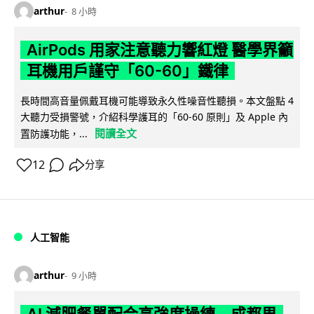
arthur
8 小時
AirPods 用家注意聽力響紅燈 醫學界籲
耳機用戶謹守「60-60」鐵律
長時間高音量佩戴耳機可能導致永久性噪音性聽損。本文盤點 4
大聽力受損警號，介紹科學護耳的「60-60 原則」及 Apple 內
閱讀全文
置防護功能，...
12
分享
人工智能
arthur
9 小時
AI 減肥餐單配合高強度操練 成都男