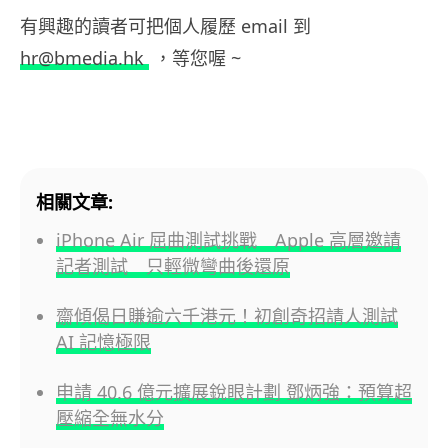
有興趣的讀者可把個人履歷 email 到
hr@bmedia.hk
，等您喔 ~
相關文章:
iPhone Air 屈曲測試挑戰 Apple 高層邀請
記者測試 只輕微彎曲後還原
齋傾偈日賺逾六千港元！初創奇招請人測試
AI 記憶極限
申請 40.6 億元擴展銳眼計劃 鄧炳強：預算超
壓縮全無水分