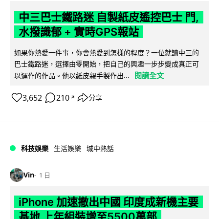
中三巴士鐵路迷 自製紙皮遙控巴士 門,
水撥識郁 + 實時GPS報站
如果你熱愛一件事，你會熱愛到怎樣的程度？一位就讀中三的
巴士鐵路迷，選擇由零開始，把自己的興趣一步步變成真正可
閱讀全文
以運作的作品。他以紙皮親手製作出...
3,652
210
分享
↗
科技娛樂
生活娛樂
城中熱話
Vin
1 日
iPhone 加速撤出中國 印度成新機主要
基地 上年組裝增至5500萬部