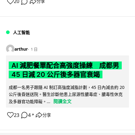
20
分享
人工智能
arthur
1 日
AI 減肥餐單配合高強度操練 成都男
45 日減 20 公斤後多器官衰竭
成都一名男子跟隨 AI 制訂高強度減脂計劃，45 日內減去約 20
公斤後昏迷送院。醫生診斷他患上尿源性膿毒症、膿毒性休克
閱讀全文
及多器官功能障礙。...
23
4
分享
↗