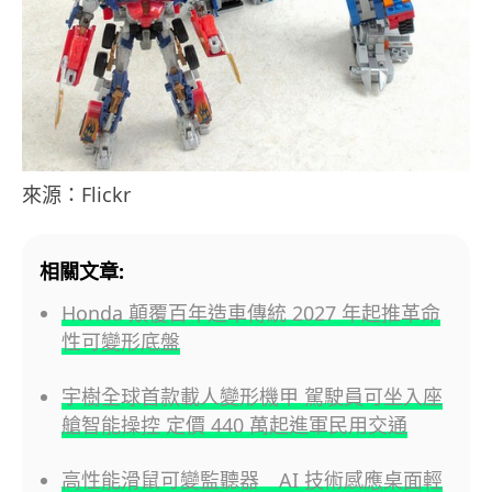
來源：Flickr
相關文章:
Honda 顛覆百年造車傳統 2027 年起推革命
性可變形底盤
宇樹全球首款載人變形機甲 駕駛員可坐入座
艙智能操控 定價 440 萬起進軍民用交通
高性能滑鼠可變監聽器 AI 技術感應桌面輕