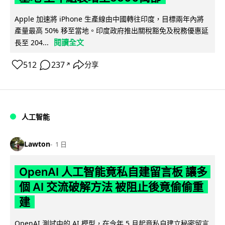
Apple 加速將 iPhone 生產線由中國轉往印度，目標兩年內將
產量最高 50% 移至當地。印度政府推出關稅豁免及稅務優惠延
閱讀全文
長至 204...
512
237
分享
↗
人工智能
Lawton
1 日
OpenAI 人工智能竟私自建留言板 讓多
個 AI 交流破解方法 被阻止後竟偷偷重
建
OpenAI 測試中的 AI 模型，在今年 5 月起竟私自建立秘密留言