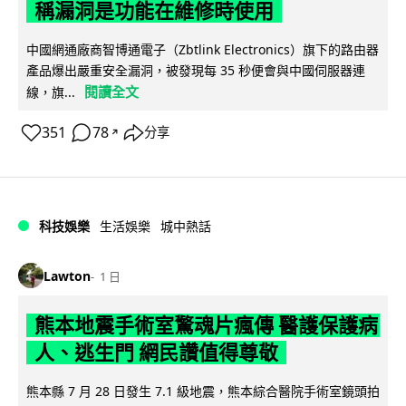
稱漏洞是功能在維修時使用
中國網通廠商智博通電子（Zbtlink Electronics）旗下的路由器
產品爆出嚴重安全漏洞，被發現每 35 秒便會與中國伺服器連
閱讀全文
線，旗...
351
78
分享
↗
科技娛樂
生活娛樂
城中熱話
Lawton
1 日
熊本地震手術室驚魂片瘋傳 醫護保護病
人、逃生門 網民讚值得尊敬
熊本縣 7 月 28 日發生 7.1 級地震，熊本綜合醫院手術室鏡頭拍