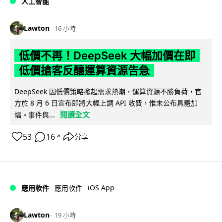
人工智能
Lawton
16 小時
低價不再！DeepSeek 大幅加價在即
低價搶客反釀運算資源告急
DeepSeek 因低價策略掀起需求熱潮，運算資源不勝負荷，官
方於 8 月 6 日宣布即將大幅上調 API 收費，惟未公布具體加
閱讀全文
幅。事件與...
53
16
分享
↗
iOS App
應用軟件
應用軟件
Lawton
19 小時