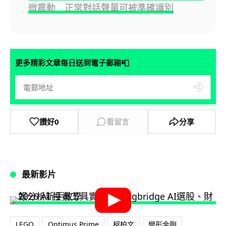
微震動 正常對話聲量可被準確識別
📮
更多精彩文章每日送到電子郵箱
讚好
0
看留言
分享
最新影片
LEGO
Optimus Prime
柯柏文
變形金剛