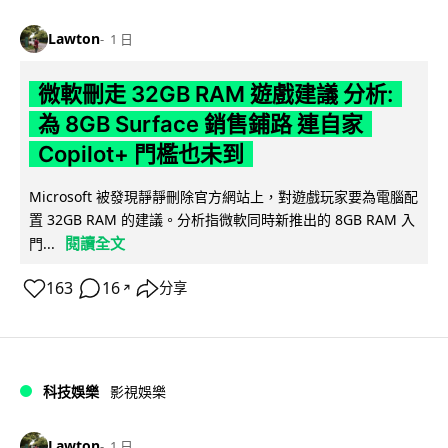
Lawton
1 日
微軟刪走 32GB RAM 遊戲建議 分析:
為 8GB Surface 銷售鋪路 連自家
Copilot+ 門檻也未到
Microsoft 被發現靜靜刪除官方網站上，對遊戲玩家要為電腦配
置 32GB RAM 的建議。分析指微軟同時新推出的 8GB RAM 入
閱讀全文
門...
163
16
分享
↗
科技娛樂
影視娛樂
Lawton
1 日