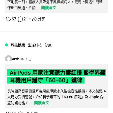
下地震一刻，醫護人員臨危不亂保護病人，更馬上開逃生門確
閱讀全文
保出口流通。片段...
67
21
分享
↗
科技娛樂
生活科技
健康
arthur
1 日
AirPods 用家注意聽力響紅燈 醫學界籲
耳機用戶謹守「60-60」鐵律
長時間高音量佩戴耳機可能導致永久性噪音性聽損。本文盤點 4
大聽力受損警號，介紹科學護耳的「60-60 原則」及 Apple 內
閱讀全文
置防護功能，...