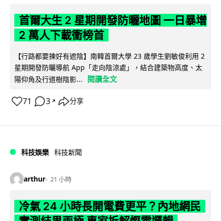
首爾大生 2 星期開發防曬地圖 一日暴增
2 萬人下載衝榜首
【行路都要揀好有遮陰】南韓首爾大學 23 歲學生劉敏俊利用 2
星期開發防曬導航 App「走向陰涼處」，結合建築物高度、太
閱讀全文
陽仰角及行道樹陰影...
71
3
分享
↗
科技娛樂
科技新聞
arthur
21 小時
冷氣 24 小時長開電費更平？內地網民
實測結果兩極 專家拆解慳電邏輯