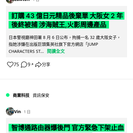
訂購 43 億日元精品後棄單 大阪女 2 年
後終被捕 涉海賊王,火影周邊產品
日本警視廳神田署 8 月 6 日公布，拘捕一名 32 歲大阪女子，
指她涉嫌在出版巨頭集英社旗下官方網店「JUMP
閱讀全文
CHARACTERS ST...
75
9
分享
↗
商業科技
資訊保安
Vin
1 日
智博通路由器爆後門 官方緊急下架止血