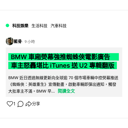
科技娛樂
生活科技
汽車科技
藍骨
9 小時
BMW 車廂熒幕強推蜘蛛俠電影廣告
車主怒轟堪比 iTunes 送 U2 專輯翻版
BMW 近日透過無線更新向全球逾 70 個市場車輛中控熒幕推送
《蜘蛛俠：英雄重生》宣傳動畫，啟動車輛即彈出通知，觸發
閱讀全文
大批車主不滿。BMW 早...
1
分享