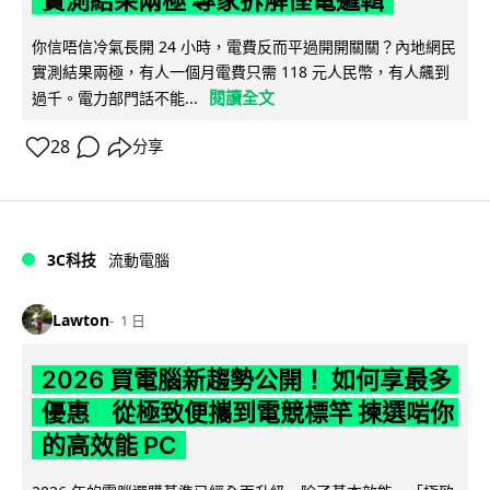
你信唔信冷氣長開 24 小時，電費反而平過開開關關？內地網民
實測結果兩極，有人一個月電費只需 118 元人民幣，有人飆到
閱讀全文
過千。電力部門話不能...
28
分享
3C科技
流動電腦
Lawton
1 日
2026 買電腦新趨勢公開！ 如何享最多
優惠 從極致便攜到電競標竿 揀選啱你
的高效能 PC