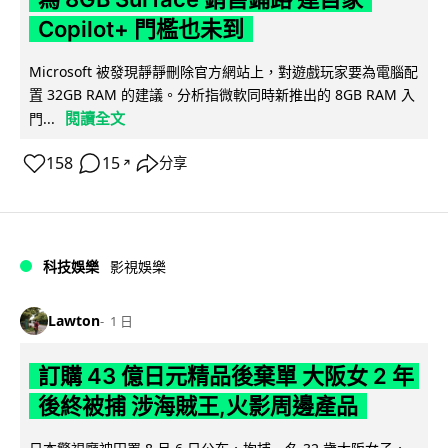
Copilot+ 門檻也未到
Microsoft 被發現靜靜刪除官方網站上，對遊戲玩家要為電腦配
置 32GB RAM 的建議。分析指微軟同時新推出的 8GB RAM 入
閱讀全文
門...
158
15
分享
↗
科技娛樂
影視娛樂
Lawton
1 日
訂購 43 億日元精品後棄單 大阪女 2 年
後終被捕 涉海賊王,火影周邊產品