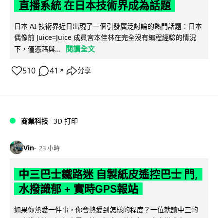
直播系統 在日本技術界成為話題
日本 AI 技術界近日出現了一個引發廣泛討論的熱門話題：日本
偶像前 Juice=Juice 成員宮本佳林在完全沒有編程經驗的情況
閱讀全文
下，僅憑藉與...
510
41
分享
↗
商業科技
3D 打印
Vin
23 小時
中三巴士鐵路迷 自製紙皮遙控巴士 門,
水撥識郁 + 實時GPS報站
如果你熱愛一件事，你會熱愛到怎樣的程度？一位就讀中三的