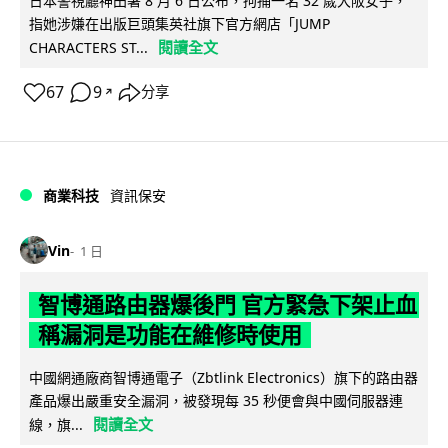
日本警視廳神田署 8 月 6 日公布，拘捕一名 32 歲大阪女子，
指她涉嫌在出版巨頭集英社旗下官方網店「JUMP
閱讀全文
CHARACTERS ST...
67
9
分享
↗
商業科技
資訊保安
Vin
1 日
智博通路由器爆後門 官方緊急下架止血
稱漏洞是功能在維修時使用
中國網通廠商智博通電子（Zbtlink Electronics）旗下的路由器
產品爆出嚴重安全漏洞，被發現每 35 秒便會與中國伺服器連
閱讀全文
線，旗...