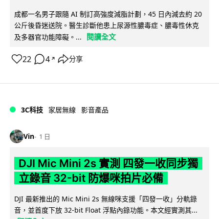
成都一名男子跟隨 AI 制訂高強度減脂計劃，45 日內減去約 20
公斤後昏迷送院。醫生診斷他患上尿源性膿毒症、膿毒性休克
閱讀全文
及多器官功能障礙。...
22
4
分享
↗
3C科技
家居無線
影音產品
Vin
1 日
DJI Mic Mini 2s 實測 四發一收同步獨
立錄音 32-bit 防爆咪拍片必備
DJI 最新推出的 Mic Mini 2s 無線咪支援「四發一收」分軌錄
音，並首度下放 32-bit Float 浮點內錄功能。本文經實測其...