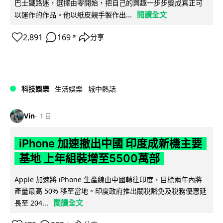
巴士鐵路迷，選擇由零開始，把自己的興趣一步步變成真正可
閱讀全文
以運作的作品。他以紙皮親手製作出...
2,891
169
分享
↗
科技娛樂
生活娛樂
城中熱話
Vin
1 日
iPhone 加速撤出中國 印度成新機主要
基地 上年組裝增至5500萬部
Apple 加速將 iPhone 生產線由中國轉往印度，目標兩年內將
產量最高 50% 移至當地。印度政府推出關稅豁免及稅務優惠延
閱讀全文
長至 204...