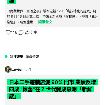
鐘
《魔獸世界：至暗之夜》版本更新 12.1「烏拉特克的詛咒」將
於 8 月 13 日正式上線，帶來全新區域「盤蛇島」、地城「毒牙
閱讀全文
祭壇」、新型態世...
116
分享
科技娛樂
遊戲情報
Lawton
2 日
日本二手遊戲店減 90% 門市 業績反增
四成 "懷舊"在 Z 世代變成最潮「新鮮
感」