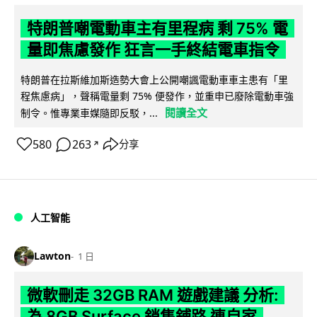
特朗普嘲電動車主有里程病 剩 75% 電
量即焦慮發作 狂言一手終結電車指令
特朗普在拉斯維加斯造勢大會上公開嘲諷電動車車主患有「里
程焦慮病」，聲稱電量剩 75% 便發作，並重申已廢除電動車強
閱讀全文
制令。惟專業車媒隨即反駁，...
580
263
分享
↗
人工智能
Lawton
1 日
微軟刪走 32GB RAM 遊戲建議 分析:
為 8GB Surface 銷售鋪路 連自家