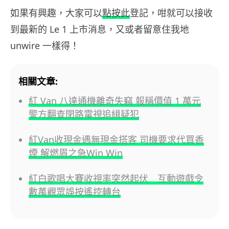
如果有興趣，大家可以
點按此
登記，咁就可以接收
到最新的 Le 1 上市消息，又或者留意住我地
unwire 一樣得！
相關文章:
紅 Van 八達通機離奇失竊 報稱價值 1 萬元
警方翻查閉路電視追緝疑犯
紅Van收現金遇無現金搭客 司機要求代買香
煙 解燃眉之急Win Win
紅白歌唱大賽收視率突然起伏 互動遊戲令
數萬觀眾誤按遙控轉台