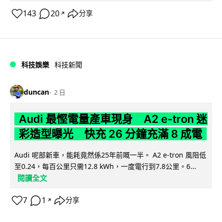
143
20
分享
↗
科技娛樂
科技新聞
duncan
2 日
Audi 最慳電量產車現身 A2 e-tron 迷
彩造型曝光 快充 26 分鐘充滿 8 成電
Audi 呢部新車，能耗竟然係25年前嘅一半。 A2 e-tron 風阻低
至0.24，每百公里只需12.8 kWh，一度電行到7.8公里。6...
閱讀全文
7
1
分享
↗