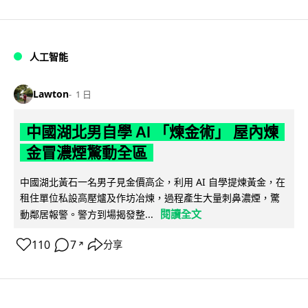
人工智能
Lawton
1 日
中國湖北男自學 AI 「煉金術」 屋內煉
金冒濃煙驚動全區
中國湖北黃石一名男子見金價高企，利用 AI 自學提煉黃金，在
租住單位私設高壓爐及作坊冶煉，過程產生大量刺鼻濃煙，驚
閱讀全文
動鄰居報警。警方到場揭發整...
110
7
分享
↗