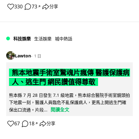
330
73
分享
↗
科技娛樂
生活娛樂
城中熱話
Lawton
1 日
熊本地震手術室驚魂片瘋傳 醫護保護病
人、逃生門 網民讚值得尊敬
熊本縣 7 月 28 日發生 7.1 級地震，熊本綜合醫院手術室鏡頭拍
下地震一刻，醫護人員臨危不亂保護病人，更馬上開逃生門確
閱讀全文
保出口流通。片段...
67
18
分享
↗