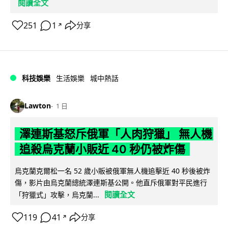
閱讀全文
251
1
分享
↗
科技娛樂
生活娛樂
城中熱話
Lawton
1 日
澤連斯基怒斥俄軍「人肉狩獵」 無人機
追殺烏克蘭小販近 40 秒仍被炸傷
烏克蘭克爾松一名 52 歲小販被俄軍無人機追擊近 40 秒後被炸
傷，影片由烏克蘭總統澤連斯基公開。他直斥俄軍對平民進行
閱讀全文
「狩獵式」攻擊，烏克蘭...
119
41
分享
↗