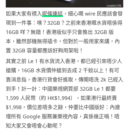
如果大家有襟入
呢條連結
，細心嘅 wire 民應該會發
現到一件事：咦？32GB？之前來香港嘅水貨唔係得
16GB 咩？無錯！香港版似乎只會推出 32GB 版
本，雖然部機無得插卡，但對於一般用家來講，內
置 32GB 容量都應該好夠用架啦！
其實之前 Le 1 有水貨流入香港，都已經引來唔少人
搶購，16GB 水貨價仲搶到去成 2 千蚊以上！有可
靠消息指，香港行貨會好進取，傳聞唔洗 2k 已經入
到手！計一計：中國樂視網買部 32GB Le 1 都要
1,599 人民幣（約 HK$1,994），如果港行最終賣
$1,998，價位差唔多之餘，仲要比中國版好：內建
埋所有 Google 服務兼樂視內容，真係幾正喎！唔
知大家又會唔會心動呢？