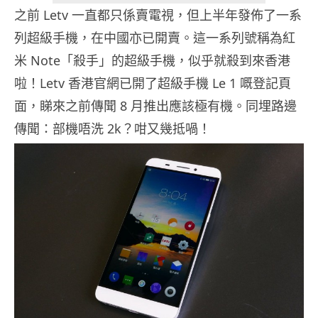
之前 Letv 一直都只係賣電視，但上半年發佈了一系
列超級手機，在中國亦已開賣。這一系列號稱為紅
米 Note「殺手」的超級手機，似乎就殺到來香港
啦！Letv 香港官網已開了超級手機 Le 1 嘅登記頁
面，睇來之前傳聞 8 月推出應該極有機。同埋路邊
傳聞：部機唔洗 2k？咁又幾抵喎！