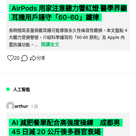
AirPods 用家注意聽力響紅燈 醫學界籲
耳機用戶謹守「60-60」鐵律
長時間高音量佩戴耳機可能導致永久性噪音性聽損。本文盤點 4
大聽力受損警號，介紹科學護耳的「60-60 原則」及 Apple 內
閱讀全文
置防護功能，...
20
分享
人工智能
arthur
1 日
AI 減肥餐單配合高強度操練 成都男
45 日減 20 公斤後多器官衰竭