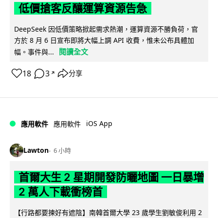
低價搶客反釀運算資源告急
DeepSeek 因低價策略掀起需求熱潮，運算資源不勝負荷，官
方於 8 月 6 日宣布即將大幅上調 API 收費，惟未公布具體加
閱讀全文
幅。事件與...
18
3
分享
↗
iOS App
應用軟件
應用軟件
Lawton
6 小時
首爾大生 2 星期開發防曬地圖 一日暴增
2 萬人下載衝榜首
【行路都要揀好有遮陰】南韓首爾大學 23 歲學生劉敏俊利用 2