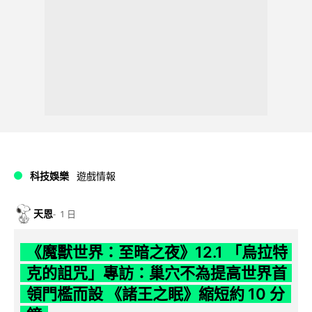
科技娛樂
遊戲情報
天恩
1 日
《魔獸世界：至暗之夜》12.1 「烏拉特
克的詛咒」專訪：巢穴不為提高世界首
領門檻而設 《諸王之眠》縮短約 10 分