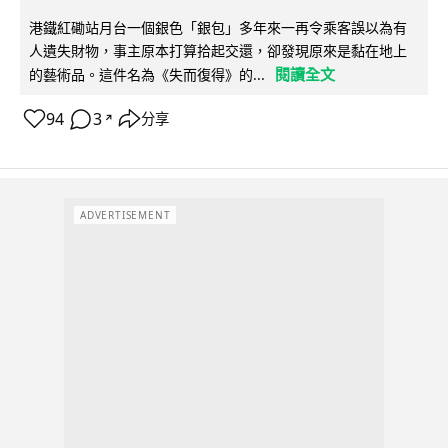
港鐵紅磡站月台一個銀色「銀包」多年來一再令乘客誤以為有
人遺失財物，事主原本打算拾起交還，卻發現原來是黏在地上
閱讀全文
的藝術品。這件名為《失而復得》的...
94
3
分享
↗
ADVERTISEMENT