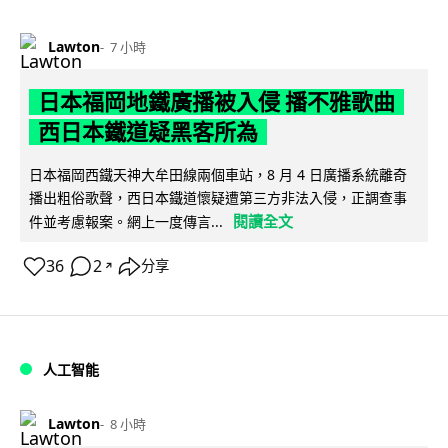
Lawton
7 小時
日本福岡地鐵廣播被入侵 播不雅歌曲
西日本鐵道疑黑客所為
日本福岡西鐵天神大牟田線兩個車站，8 月 4 日廣播系統離奇
播出粗俗歌聲，西日本鐵道懷疑遭第三方非法入侵，正調查事
閱讀全文
件並考慮報案。網上一度傳言...
36
2
分享
↗
人工智能
Lawton
8 小時