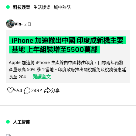
科技娛樂
生活娛樂
城中熱話
Vin
2 日
iPhone 加速撤出中國 印度成新機主要
基地 上年組裝增至5500萬部
Apple 加速將 iPhone 生產線由中國轉往印度，目標兩年內將
產量最高 50% 移至當地。印度政府推出關稅豁免及稅務優惠延
閱讀全文
長至 204...
554
249
分享
↗
人工智能