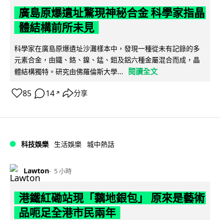
廣島原爆遺址驚現神秘合金 科學家指晶
體結構前所未見
科學家在廣島原爆遺址沙灘樣本中，發現一種從未有記錄的多
元素合金，由鐵、鉻、鎳、錳、鉬及鋁六種金屬混合而成，晶
閱讀全文
體結構獨特。研究由佛羅倫斯大學...
85
14
分享
↗
科技娛樂
生活娛樂
城中熱話
Lawton
5 小時
港鐵紅磡站現「黐地銀包」 原來是藝術
品呃足全港市民兩年