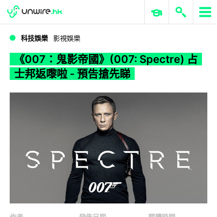
WWDC 2026
GenAI 與雲端科技專區
ERP 與商業 AI
《007：鬼影帝國》(007: Spectre) 占士邦返嚟啦 - 預告搶先睇
科技娛樂
影視娛樂
《007：鬼影帝國》(007: Spectre) 占
士邦返嚟啦 - 預告搶先睇
作者
發佈日期
閱讀時間