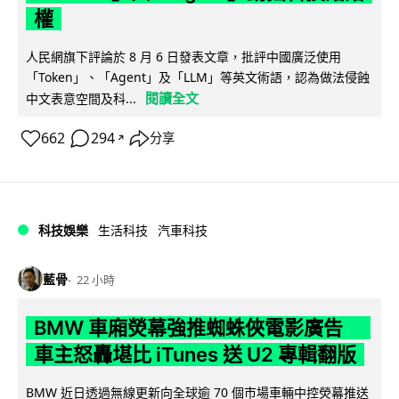
權
人民網旗下評論於 8 月 6 日發表文章，批評中國廣泛使用
「Token」、「Agent」及「LLM」等英文術語，認為做法侵蝕
閱讀全文
中文表意空間及科...
662
294
分享
↗
科技娛樂
生活科技
汽車科技
藍骨
22 小時
BMW 車廂熒幕強推蜘蛛俠電影廣告
車主怒轟堪比 iTunes 送 U2 專輯翻版
BMW 近日透過無線更新向全球逾 70 個市場車輛中控熒幕推送