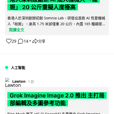
姬」 20 公斤重擬人度極高
香港人於深圳創辦初創 Somnia Lab，研發出首款 AI 性愛機械
人「硅姬」，身高 1.75 米卻僅重 20 公斤，內置 165 種親密...
閱讀全文
29
14
分享
↗
人工智能
Lawton
1 日
Grok Imagine Image 2.0 推出 主打局
部編輯及多圖參考功能
Elon Musk 旗下 xAI 以 SpaceXAI 名義推出 Grok Imagine