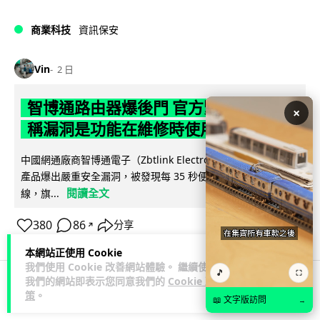
商業科技
資訊保安
Vin
2 日
智博通路由器爆後門 官方緊急下架止血
×
稱漏洞是功能在維修時使用
中國網通廠商智博通電子（Zbtlink Electronics）旗下的路由器
產品爆出嚴重安全漏洞，被發現每 35 秒便會與中國伺服器連
閱讀全文
線，旗...
380
86
分享
↗
本網站正使用 Cookie
我們使用 Cookie 改善網站體驗。 繼續使用
🎵
⛶
我們的網站即表示您同意我們的
Cookie 政
策
。
科技娛樂
生活娛樂
城中熱話
📖 文字版訪問
→