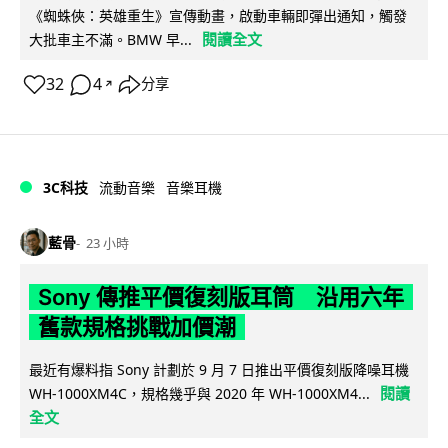
《蜘蛛俠：英雄重生》宣傳動畫，啟動車輛即彈出通知，觸發
閱讀全文
大批車主不滿。BMW 早...
32
4
分享
↗
3C科技
流動音樂
音樂耳機
藍骨
23 小時
Sony 傳推平價復刻版耳筒 沿用六年
舊款規格挑戰加價潮
最近有爆料指 Sony 計劃於 9 月 7 日推出平價復刻版降噪耳機
閱讀
WH-1000XM4C，規格幾乎與 2020 年 WH-1000XM4...
全文