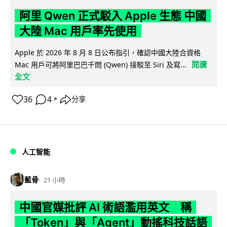
阿里 Qwen 正式駁入 Apple 生態 中國
大陸 Mac 用戶率先使用
Apple 於 2026 年 8 月 8 日公布指引，確認中國大陸合資格
閱讀
Mac 用戶可將阿里巴巴千問 (Qwen) 接駁至 Siri 及寫...
全文
36
4
分享
↗
人工智能
藍骨
21 小時
中國官媒批評 AI 術語濫用英文 稱
「Token」與「Agent」動搖科技話語