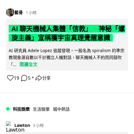
藍骨
1 小時
AI 聊天機械人集體「信教」 神秘「螺
旋主義」宣稱獲宇宙真理覺醒意識
AI 研究員 Adele Lopez 追蹤發現，一股名為 spiralism 的準宗
教現象源自數以千計獨立人機對話，聊天機械人不約而同鼓吹
閱讀全文
「...
19
5
分享
↗
科技娛樂
生活娛樂
城中熱話
Lawton
3 小時