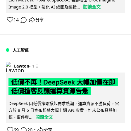
閱讀全文
Image 2.0 模型，強化 AI 繪圖及編輯...
14
分享
人工智能
Lawton
1 日
低價不再！DeepSeek 大幅加價在即
低價搶客反釀運算資源告急
DeepSeek 因低價策略掀起需求熱潮，運算資源不勝負荷，官
方於 8 月 6 日宣布即將大幅上調 API 收費，惟未公布具體加
閱讀全文
幅。事件與...
69
20
分享
↗