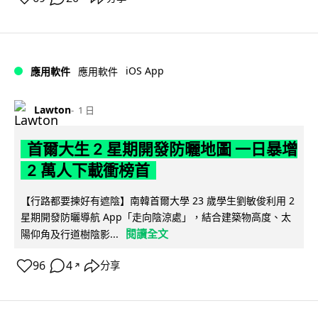
iOS App
應用軟件
應用軟件
Lawton
1 日
首爾大生 2 星期開發防曬地圖 一日暴增
2 萬人下載衝榜首
【行路都要揀好有遮陰】南韓首爾大學 23 歲學生劉敏俊利用 2
星期開發防曬導航 App「走向陰涼處」，結合建築物高度、太
閱讀全文
陽仰角及行道樹陰影...
96
4
分享
↗