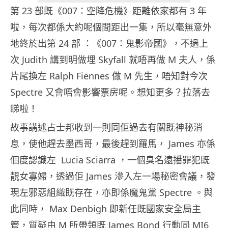
第 23 部既《007：空降危機》距離依家都有 3 年
啦，每次都係大約呢個間距出一集，所以毫無意外
地終於出第 24 部 ：《007：鬼影帝國》，不過上
次 Judith 講到明做埋 Skyfall 就唔再做 M 夫人，係
片尾換左 Ralph Fiennes 做 M 先生，唔知對今次
Spectre 又會唔會影響票房呢。想知更多？拉落去
睇啦！
故事講述占士邦收到一則同佢過去有關既神秘消
息，使他趕去墨西哥，最後趕到羅馬， James 亦係
個度認識左 Lucia Sciarra ，一個臭名遠播罪犯既
靚女寡婦，透過佢 James 滲入左一場秘密會議，發
現左邪惡組織既存在，亦即係魔鬼黨 Spectre 。與
此同時， Max Denbigh 即新任既國家安全局主
管，質疑由 M 所帶領既 James Bond 行動同 MI6