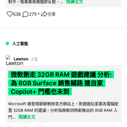
閱讀全文
制令。惟專業車媒隨即反駁，...
638
279
分享
↗
人工智能
Lawton
2 日
微軟刪走 32GB RAM 遊戲建議 分析:
為 8GB Surface 銷售鋪路 連自家
Copilot+ 門檻也未到
Microsoft 被發現靜靜刪除官方網站上，對遊戲玩家要為電腦配
置 32GB RAM 的建議。分析指微軟同時新推出的 8GB RAM 入
閱讀全文
門...