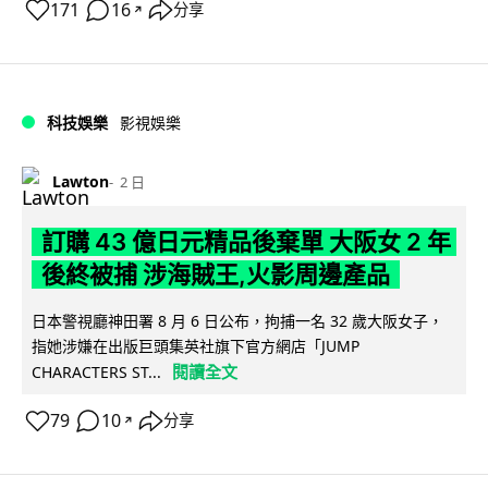
171
16
分享
↗
科技娛樂
影視娛樂
Lawton
2 日
訂購 43 億日元精品後棄單 大阪女 2 年
後終被捕 涉海賊王,火影周邊產品
日本警視廳神田署 8 月 6 日公布，拘捕一名 32 歲大阪女子，
指她涉嫌在出版巨頭集英社旗下官方網店「JUMP
閱讀全文
CHARACTERS ST...
79
10
分享
↗