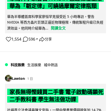
華為「韜定律」可繞過摩爾定律瓶頸
華為半導體首席科學家廖恒罕見接受近 5 小時專訪，警告
NVIDIA 等西方晶片巨頭正逼近物理極限，傳統製程升級已失經
閱讀全文
濟效益。他同時介紹華為...
1,554
596
分享
↗
科技娛樂
生活娛樂
城中熱話
Lawton
1 日
家長無得慳錢買二手書 電子啟動碼鎖死
二手教科書 學生無法做功課
社福界立法會議員陳文宜指，一間中學書單價錢按年加 14.7%