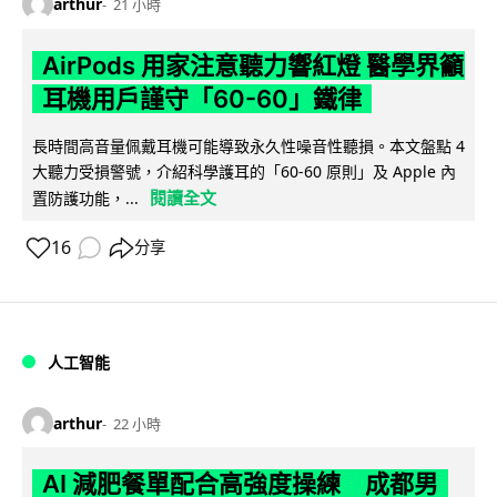
arthur
21 小時
AirPods 用家注意聽力響紅燈 醫學界籲
耳機用戶謹守「60-60」鐵律
長時間高音量佩戴耳機可能導致永久性噪音性聽損。本文盤點 4
大聽力受損警號，介紹科學護耳的「60-60 原則」及 Apple 內
閱讀全文
置防護功能，...
16
分享
人工智能
arthur
22 小時
AI 減肥餐單配合高強度操練 成都男