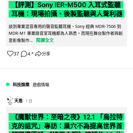
【評測】Sony IER-M500 入耳式監聽
耳機：現場拍攝、後製監聽與人聲利器
談到專業混音專用的聲音監聽耳機，Sony 經典 MDR-7506 到
MDR-M1 專業錄音室耳機都為人熟悉。而現在舞台製作者與創
閱讀全文
意影像製作...
37
4
分享
↗
科技娛樂
遊戲情報
天恩
1 日
《魔獸世界：至暗之夜》12.1 「烏拉特
克的詛咒」專訪：巢穴不為提高世界首