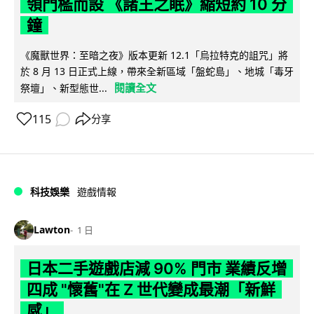
領門檻而設 《諸王之眠》縮短約 10 分
鐘
《魔獸世界：至暗之夜》版本更新 12.1「烏拉特克的詛咒」將
於 8 月 13 日正式上線，帶來全新區域「盤蛇島」、地城「毒牙
閱讀全文
祭壇」、新型態世...
115
分享
科技娛樂
遊戲情報
Lawton
1 日
日本二手遊戲店減 90% 門市 業績反增
四成 "懷舊"在 Z 世代變成最潮「新鮮
感」