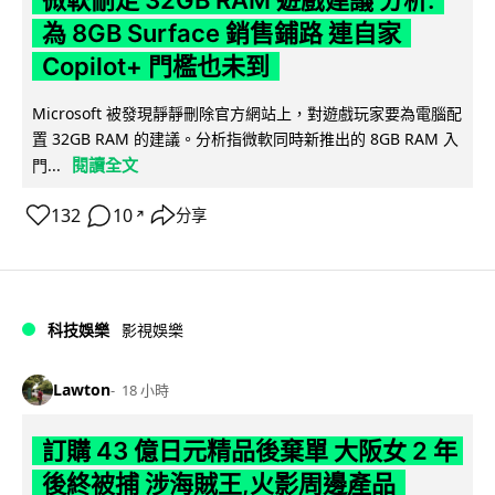
微軟刪走 32GB RAM 遊戲建議 分析:
為 8GB Surface 銷售鋪路 連自家
Copilot+ 門檻也未到
Microsoft 被發現靜靜刪除官方網站上，對遊戲玩家要為電腦配
置 32GB RAM 的建議。分析指微軟同時新推出的 8GB RAM 入
閱讀全文
門...
132
10
分享
↗
科技娛樂
影視娛樂
Lawton
18 小時
訂購 43 億日元精品後棄單 大阪女 2 年
後終被捕 涉海賊王,火影周邊產品