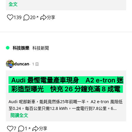
全文
139
20
分享
↗
科技娛樂
科技新聞
duncan
1 日
Audi 最慳電量產車現身 A2 e-tron 迷
彩造型曝光 快充 26 分鐘充滿 8 成電
Audi 呢部新車，能耗竟然係25年前嘅一半。 A2 e-tron 風阻低
至0.24，每百公里只需12.8 kWh，一度電行到7.8公里。6...
閱讀全文
7
1
分享
↗