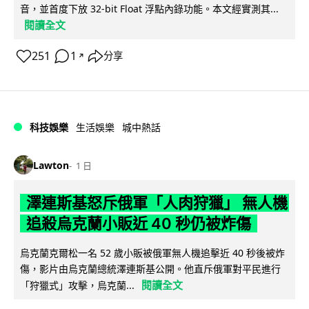
音，並首度下放 32-bit Float 浮點內錄功能。本文經實測其...
閱讀全文
251
1
分享
↗
科技娛樂
生活娛樂
城中熱話
Lawton
1 日
澤連斯基怒斥俄軍「人肉狩獵」 無人機
追殺烏克蘭小販近 40 秒仍被炸傷
烏克蘭克爾松一名 52 歲小販被俄軍無人機追擊近 40 秒後被炸
傷，影片由烏克蘭總統澤連斯基公開。他直斥俄軍對平民進行
閱讀全文
「狩獵式」攻擊，烏克蘭...