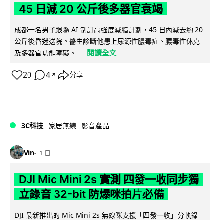
45 日減 20 公斤後多器官衰竭
成都一名男子跟隨 AI 制訂高強度減脂計劃，45 日內減去約 20
公斤後昏迷送院。醫生診斷他患上尿源性膿毒症、膿毒性休克
閱讀全文
及多器官功能障礙。...
20
4
分享
↗
3C科技
家居無線
影音產品
Vin
1 日
DJI Mic Mini 2s 實測 四發一收同步獨
立錄音 32-bit 防爆咪拍片必備
DJI 最新推出的 Mic Mini 2s 無線咪支援「四發一收」分軌錄