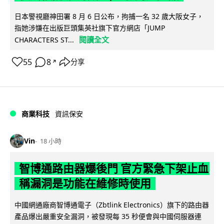
日本警視廳神田署 8 月 6 日公布，拘捕一名 32 歲大阪女子，
指她涉嫌在出版巨頭集英社旗下官方網店「JUMP
閱讀全文
CHARACTERS ST...
55
8
分享
↗
商業科技
資訊保安
Vin
18 小時
智博通路由器爆後門 官方緊急下架止血
稱漏洞是功能在維修時使用
中國網通廠商智博通電子（Zbtlink Electronics）旗下的路由器
產品爆出嚴重安全漏洞，被發現每 35 秒便會與中國伺服器連