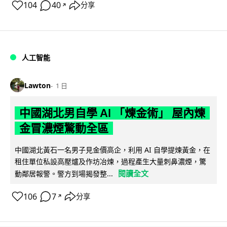
104
40
分享
↗
人工智能
Lawton
1 日
中國湖北男自學 AI 「煉金術」 屋內煉
金冒濃煙驚動全區
中國湖北黃石一名男子見金價高企，利用 AI 自學提煉黃金，在
租住單位私設高壓爐及作坊冶煉，過程產生大量刺鼻濃煙，驚
閱讀全文
動鄰居報警。警方到場揭發整...
106
7
分享
↗