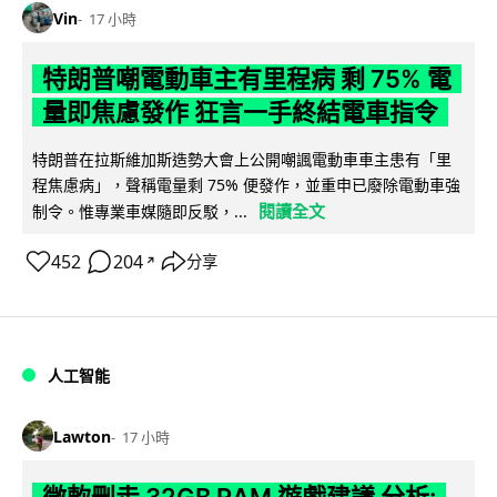
Vin
17 小時
特朗普嘲電動車主有里程病 剩 75% 電
量即焦慮發作 狂言一手終結電車指令
特朗普在拉斯維加斯造勢大會上公開嘲諷電動車車主患有「里
程焦慮病」，聲稱電量剩 75% 便發作，並重申已廢除電動車強
閱讀全文
制令。惟專業車媒隨即反駁，...
452
204
分享
↗
人工智能
Lawton
17 小時