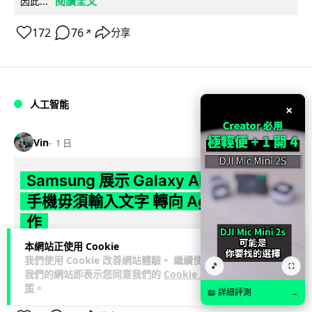
閱讀全文
因此...
172
76
分享
↗
人工智能
×
Vin
1 日
Samsung 展示 Galaxy AI 新方向 未來
手機毋須輸入文字 轉向 Agent 全自動操
作
本網站正使用 Cookie
Samsung 電子 MX 部門顧客體驗辦公室主管兼副總裁 Jay Kim
我們使用 Cookie 改善網站體驗。 繼續使用
🎵
⛶
閱讀全
表示，品牌正推動 Galaxy AI 邁向全自動化 Agent...
我們的網站即表示您同意我們的
Cookie 政
文
策
。
📖 詳細評測
→