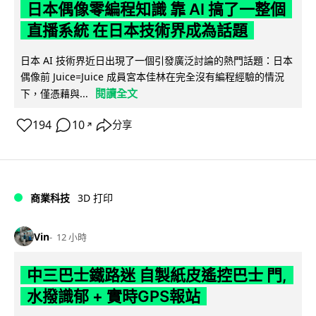
日本偶像零編程知識 靠 AI 搞了一整個
直播系統 在日本技術界成為話題
日本 AI 技術界近日出現了一個引發廣泛討論的熱門話題：日本
偶像前 Juice=Juice 成員宮本佳林在完全沒有編程經驗的情況
閱讀全文
下，僅憑藉與...
194
10
分享
↗
商業科技
3D 打印
Vin
12 小時
中三巴士鐵路迷 自製紙皮遙控巴士 門,
水撥識郁 + 實時GPS報站