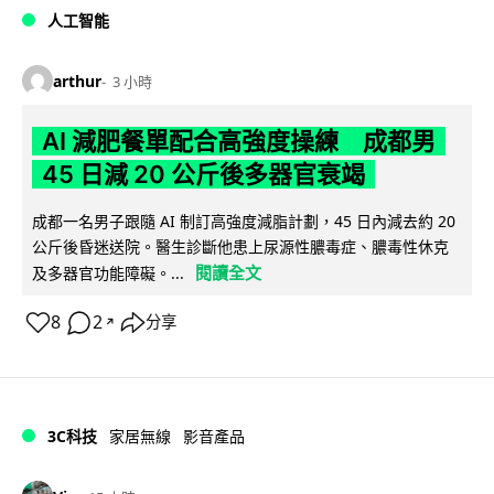
人工智能
arthur
3 小時
AI 減肥餐單配合高強度操練 成都男
45 日減 20 公斤後多器官衰竭
成都一名男子跟隨 AI 制訂高強度減脂計劃，45 日內減去約 20
公斤後昏迷送院。醫生診斷他患上尿源性膿毒症、膿毒性休克
閱讀全文
及多器官功能障礙。...
8
2
分享
↗
3C科技
家居無線
影音產品