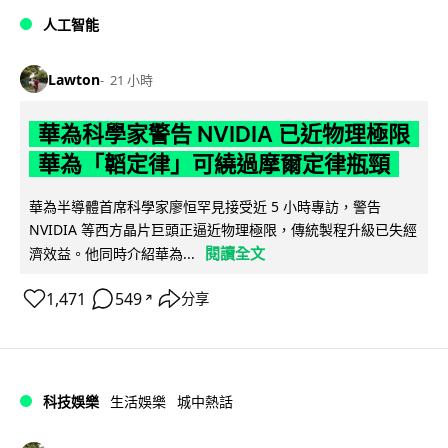
人工智能
Lawton
21 小時
華為科學家警告 NVIDIA 已近物理極限
華為「韜定律」可繞過摩爾定律瓶頸
華為半導體首席科學家廖恒罕見接受近 5 小時專訪，警告
NVIDIA 等西方晶片巨頭正逼近物理極限，傳統製程升級已失經
閱讀全文
濟效益。他同時介紹華為...
1,471
549
分享
↗
科技娛樂
生活娛樂
城中熱話