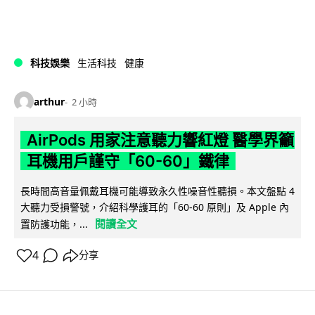
科技娛樂
生活科技
健康
arthur
2 小時
AirPods 用家注意聽力響紅燈 醫學界籲
耳機用戶謹守「60-60」鐵律
長時間高音量佩戴耳機可能導致永久性噪音性聽損。本文盤點 4
大聽力受損警號，介紹科學護耳的「60-60 原則」及 Apple 內
閱讀全文
置防護功能，...
4
分享