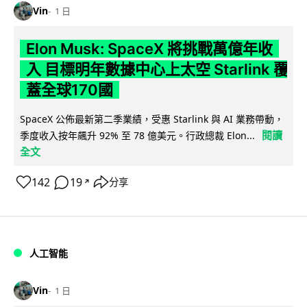
Vin
1 日
Elon Musk: SpaceX 將挑戰萬億年收
入 目標明年數據中心上太空 Starlink 覆
蓋全球170國
SpaceX 公佈最新第二季業績，受惠 Starlink 與 AI 業務帶動，
閱讀
季度收入按年飆升 92% 至 78 億美元。行政總裁 Elon...
全文
142
19
分享
↗
人工智能
Vin
1 日