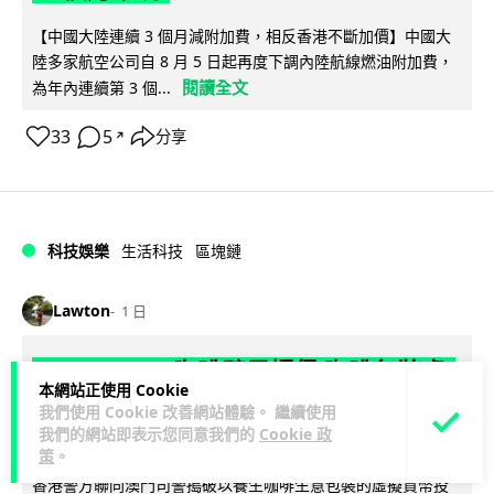
【中國大陸連續 3 個月減附加費，相反香港不斷加價】中國大
陸多家航空公司自 8 月 5 日起再度下調內陸航線燃油附加費，
閱讀全文
為年內連續第 3 個...
33
5
分享
↗
科技娛樂
生活科技
區塊鏈
Lawton
1 日
Fun Coffee 咖啡騙局爆煲 咖啡包裝虛
本網站正使用 Cookie
擬貨幣投資騙局 港澳警拘 8 人涉款
我們使用 Cookie 改善網站體驗。 繼續使用
9,400 萬元
我們的網站即表示您同意我們的
Cookie 政
策
。
香港警方聯同澳門司警搗破以養生咖啡生意包裝的虛擬貨幣投