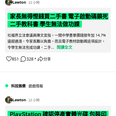
Lawton
22 小時
家長無得慳錢買二手書 電子啟動碼鎖死
二手教科書 學生無法做功課
社福界立法會議員陳文宜指，一間中學書單價錢按年加 14.7%
遠超通漲，令家長難以負擔。而且電子教材啟動碼這項設計，
閱讀全文
令學生無法完成功課，二手...
851
328
分享
↗
科技娛樂
遊戲情報
Lawton
22 小時
PlayStation 確認停產實體光碟 包裝印