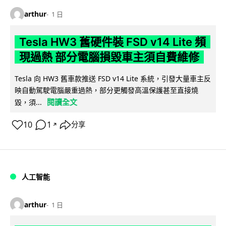
arthur
1 日
Tesla HW3 舊硬件裝 FSD v14 Lite 頻
現過熱 部分電腦損毀車主須自費維修
Tesla 向 HW3 舊車款推送 FSD v14 Lite 系統，引發大量車主反
映自動駕駛電腦嚴重過熱，部分更觸發高溫保護甚至直接燒
閱讀全文
毀，須...
10
1
分享
↗
人工智能
arthur
1 日