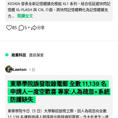
KIOXIA 發表全新記憶體擴充模組 XL1 系列，結合低延遲快閃記
憶體 XL-FLASH 與 CXL 介面，將快閃記憶體轉化為記憶體擴充
閱讀全文
方...
85
5
分享
↗
商業科技
資訊保安
Lawton
1 日
東華學院誤發取錄電郵 全數 11,139 名
申請人一度空歡喜 專家:人為疏忽+系統
防護缺失
東華學院今日（5 日）大學聯招放榜之際，因人為疏忽向全數
11,139 名課程申請人錯誤發出取錄通知電郵，令大批考生一度