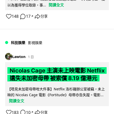
閱讀全文
以為獲得學位取錄，事...
148
17
分享
↗
科技娛樂
影視娛樂
Lawton
1 日
Nicolas Cage 主演未上映電影 Netflix
遺失未加密母帶 被索償 8.19 億港元
【唔見未加密母帶咁大件事】Netflix 洛杉磯辦公室被竊，未上
映的 Nicolas Cage 電影《Fortitude》母帶亦告失蹤。電影...
閱讀全文
183
10
分享
↗