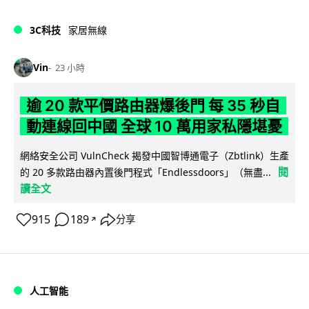
3C科技
家居無線
Vin
23 小時
逾 20 款平價路由器爆後門 每 35 秒自
動連線回中國 全球 10 萬用家私隱堪憂
網絡安全公司 VulnCheck 揭發中國智博通電子（Zbtlink）生產
閱
的 20 多款路由器內置後門程式「Endlessdoors」（無盡...
讀全文
915
189
分享
↗
人工智能