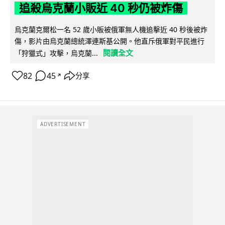
追殺烏克蘭小販近 40 秒仍被炸傷
烏克蘭克爾松一名 52 歲小販被俄軍無人機追擊近 40 秒後被炸
傷，影片由烏克蘭總統澤連斯基公開。他直斥俄軍對平民進行
閱讀全文
「狩獵式」攻擊，烏克蘭...
82
45
分享
↗
ADVERTISEMENT