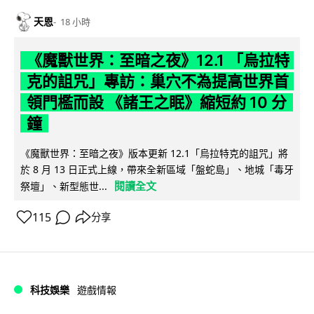
天恩
18 小時
《魔獸世界：至暗之夜》12.1 「烏拉特
克的詛咒」專訪：巢穴不為提高世界首
領門檻而設 《諸王之眠》縮短約 10 分
鐘
《魔獸世界：至暗之夜》版本更新 12.1「烏拉特克的詛咒」將
於 8 月 13 日正式上線，帶來全新區域「盤蛇島」、地城「毒牙
閱讀全文
祭壇」、新型態世...
115
分享
科技娛樂
遊戲情報