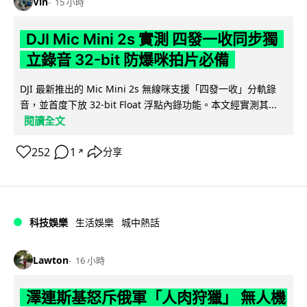
Vin
15 小時
DJI Mic Mini 2s 實測 四發一收同步獨
立錄音 32-bit 防爆咪拍片必備
DJI 最新推出的 Mic Mini 2s 無線咪支援「四發一收」分軌錄
音，並首度下放 32-bit Float 浮點內錄功能。本文經實測其...
閱讀全文
252
1
分享
↗
科技娛樂
生活娛樂
城中熱話
Lawton
16 小時
澤連斯基怒斥俄軍「人肉狩獵」 無人機