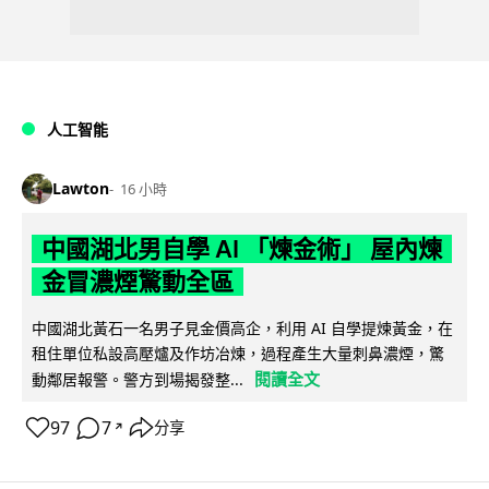
人工智能
Lawton
16 小時
中國湖北男自學 AI 「煉金術」 屋內煉
金冒濃煙驚動全區
中國湖北黃石一名男子見金價高企，利用 AI 自學提煉黃金，在
租住單位私設高壓爐及作坊冶煉，過程產生大量刺鼻濃煙，驚
閱讀全文
動鄰居報警。警方到場揭發整...
97
7
分享
↗