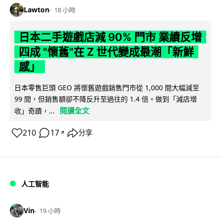
Lawton
18 小時
日本二手遊戲店減 90% 門市 業績反增
四成 "懷舊"在 Z 世代變成最潮「新鮮
感」
日本零售巨頭 GEO 將懷舊遊戲銷售門市從 1,000 間大幅減至
99 間，但銷售額卻不降反升至過往的 1.4 倍。做到「減店增
閱讀全文
收」奇蹟，...
210
17
分享
↗
人工智能
Vin
19 小時