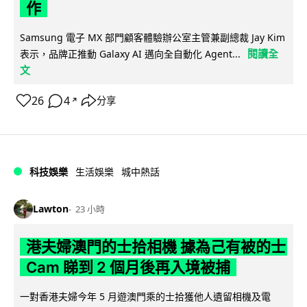
作
Samsung 電子 MX 部門顧客體驗辦公室主管兼副總裁 Jay Kim
閱讀全
表示，品牌正推動 Galaxy AI 邁向全自動化 Agent...
文
26
4
分享
↗
科技娛樂
生活娛樂
城中熱話
Lawton
23 小時
港夫婦澳門的士拾相機 據為己有被的士
Cam 睇到 2 個月後再入境被捕
一對香港夫婦今年 5 月遊澳門乘的士拾獲他人遺留相機及電