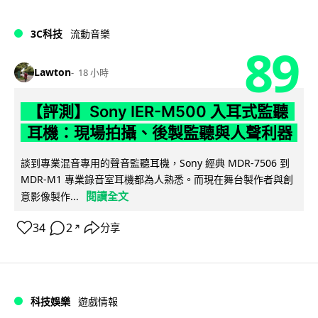
3C科技
流動音樂
89
Lawton
18 小時
【評測】Sony IER-M500 入耳式監聽
耳機：現場拍攝、後製監聽與人聲利器
談到專業混音專用的聲音監聽耳機，Sony 經典 MDR-7506 到
MDR-M1 專業錄音室耳機都為人熟悉。而現在舞台製作者與創
閱讀全文
意影像製作...
34
2
分享
↗
科技娛樂
遊戲情報