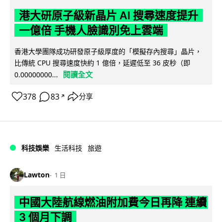
港大研原子級新晶片 AI 搜尋速度提升
一億倍 手機人臉識別免上雲端
香港大學團隊成功研發原子級厚度的「模擬存內搜尋」晶片，
比傳統 CPU 搜尋速度快約 1 億倍，延遲低至 36 皮秒（即
閱讀全文
0.00000000...
378
83
分享
↗
科技娛樂
生活科技
旅遊
Lawton
1 日
中國大陸航線燃油附加費今日再降 連續
3 個月下調