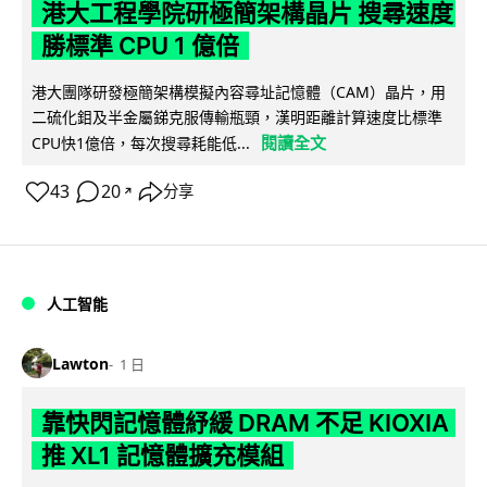
港大工程學院研極簡架構晶片 搜尋速度
勝標準 CPU 1 億倍
港大團隊研發極簡架構模擬內容尋址記憶體（CAM）晶片，用
二硫化鉬及半金屬銻克服傳輸瓶頸，漢明距離計算速度比標準
閱讀全文
CPU快1億倍，每次搜尋耗能低...
43
20
分享
↗
人工智能
Lawton
1 日
靠快閃記憶體紓緩 DRAM 不足 KIOXIA
推 XL1 記憶體擴充模組