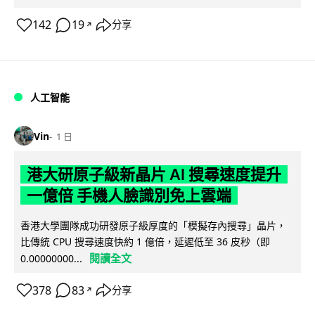
142
19
分享
↗
人工智能
Vin
1 日
港大研原子級新晶片 AI 搜尋速度提升
一億倍 手機人臉識別免上雲端
香港大學團隊成功研發原子級厚度的「模擬存內搜尋」晶片，
比傳統 CPU 搜尋速度快約 1 億倍，延遲低至 36 皮秒（即
閱讀全文
0.00000000...
378
83
分享
↗