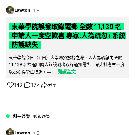
Lawton
1 日
東華學院誤發取錄電郵 全數 11,139 名
申請人一度空歡喜 專家:人為疏忽+系統
防護缺失
東華學院今日（5 日）大學聯招放榜之際，因人為疏忽向全數
11,139 名課程申請人錯誤發出取錄通知電郵，令大批考生一度
閱讀全文
以為獲得學位取錄，事...
148
17
分享
↗
科技娛樂
影視娛樂
Lawton
1 日