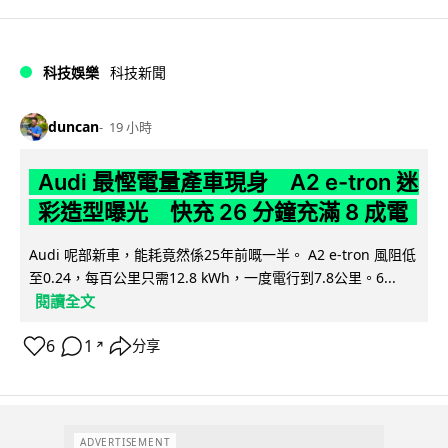
科技娛樂
科技新聞
duncan
19 小時
Audi 最慳電量產車現身 A2 e-tron 迷
彩造型曝光 快充 26 分鐘充滿 8 成電
Audi 呢部新車，能耗竟然係25年前嘅一半。 A2 e-tron 風阻低
至0.24，每百公里只需12.8 kWh，一度電行到7.8公里。6...
閱讀全文
6
1
分享
↗
ADVERTISEMENT