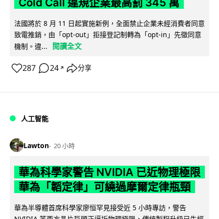
Cold Call 違規企業最高罰 345 萬
法國將於 8 月 11 日起實施新例，全面禁止企業未經消費者同意
致電推銷，由「opt-out」拒接登記制轉為「opt-in」先徵同意
閱讀全文
機制。違...
287
24
分享
↗
人工智能
Lawton
20 小時
華為科學家警告 NVIDIA 已近物理極限
華為「韜定律」可繞過摩爾定律瓶頸
華為半導體首席科學家廖恒罕見接受近 5 小時專訪，警告
NVIDIA 等西方晶片巨頭正逼近物理極限，傳統製程升級已失經