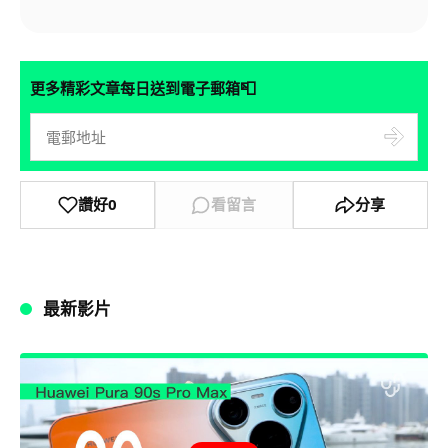
📮
更多精彩文章每日送到電子郵箱
讚好
0
看留言
分享
最新影片