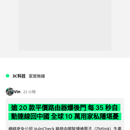
3C科技
家居無線
Vin
22 小時
逾 20 款平價路由器爆後門 每 35 秒自
動連線回中國 全球 10 萬用家私隱堪憂
網絡安全公司 VulnCheck 揭發中國智博通電子（Zbtlink）生產