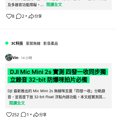
閱讀全文
及多器官功能障礙。...
8
2
分享
↗
3C科技
家居無線
影音產品
Vin
14 小時
DJI Mic Mini 2s 實測 四發一收同步獨
立錄音 32-bit 防爆咪拍片必備
DJI 最新推出的 Mic Mini 2s 無線咪支援「四發一收」分軌錄
音，並首度下放 32-bit Float 浮點內錄功能。本文經實測其...
閱讀全文
252
1
分享
↗