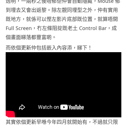
透明，一兩秒之後唔郁佢仲會自動隱藏，Mouse 郁
到埋去又會出返黎。除左靚同埋型之外，仲有實用
既地方，就係可以慳左影片底部既位置，就算唔開
Full Screen，冇左條阻掟既老土 Control Bar，成
個畫面睇落都豐富啲。
而依個更新仲包括嵌入內容添，睇下！
其實依個更新早喺今年四月就開始有，不過就只限