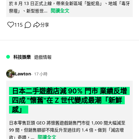
於 8 月 13 日正式上線，帶來全新區域「盤蛇島」、地城「毒牙
閱讀全文
祭壇」、新型態世...
115
分享
科技娛樂
遊戲情報
Lawton
17 小時
日本二手遊戲店減 90% 門市 業績反增
四成 "懷舊"在 Z 世代變成最潮「新鮮
感」
日本零售巨頭 GEO 將懷舊遊戲銷售門市從 1,000 間大幅減至
99 間，但銷售額卻不降反升至過往的 1.4 倍。做到「減店增
閱讀全文
收」奇蹟，...