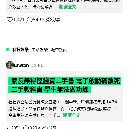
閱讀全文
濟效益。他同時介紹華為...
1,471
549
分享
↗
科技娛樂
生活娛樂
城中熱話
Lawton
20 小時
家長無得慳錢買二手書 電子啟動碼鎖死
二手教科書 學生無法做功課
社福界立法會議員陳文宜指，一間中學書單價錢按年加 14.7%
遠超通漲，令家長難以負擔。而且電子教材啟動碼這項設計，
閱讀全文
令學生無法完成功課，二手...
851
328
分享
↗