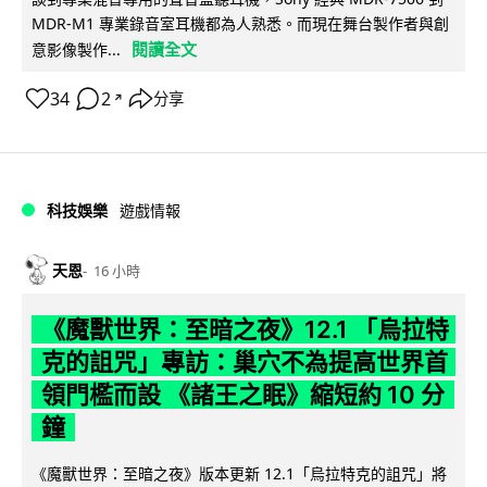
MDR-M1 專業錄音室耳機都為人熟悉。而現在舞台製作者與創
閱讀全文
意影像製作...
34
2
分享
↗
科技娛樂
遊戲情報
天恩
16 小時
《魔獸世界：至暗之夜》12.1 「烏拉特
克的詛咒」專訪：巢穴不為提高世界首
領門檻而設 《諸王之眠》縮短約 10 分
鐘
《魔獸世界：至暗之夜》版本更新 12.1「烏拉特克的詛咒」將