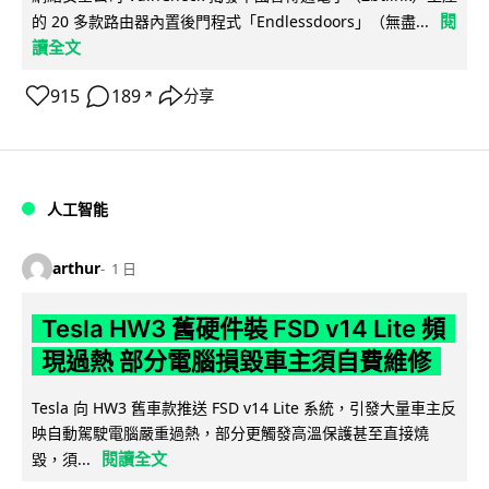
閱
的 20 多款路由器內置後門程式「Endlessdoors」（無盡...
讀全文
915
189
分享
↗
人工智能
arthur
1 日
Tesla HW3 舊硬件裝 FSD v14 Lite 頻
現過熱 部分電腦損毀車主須自費維修
Tesla 向 HW3 舊車款推送 FSD v14 Lite 系統，引發大量車主反
映自動駕駛電腦嚴重過熱，部分更觸發高溫保護甚至直接燒
閱讀全文
毀，須...