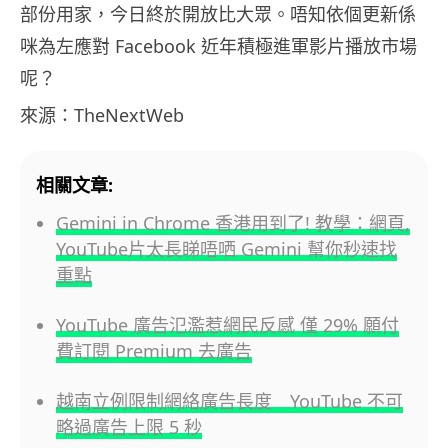
部份用家，今日終於開放比大眾。唔知依個更新係
咪為左應對 Facebook 近年積極進軍影片播放市場
呢？
來源：TheNextWeb
相關文章:
Gemini in Chrome 香港用到了! 教學：網頁,
YouTube片太長睇唔哂 Gemini 幫你秒速找
重點
YouTube 廣告氾濫惹網民反感 僅 29% 願付
費訂閱 Premium 去廣告
越南立例限制網絡廣告長度 YouTube 不可
略過廣告上限 5 秒