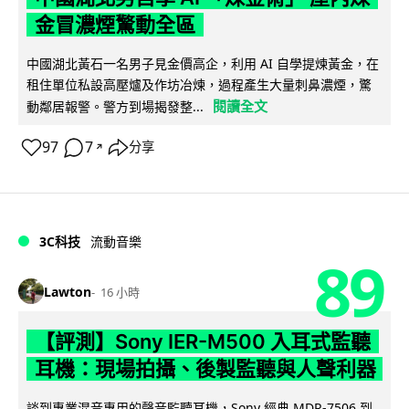
金冒濃煙驚動全區
中國湖北黃石一名男子見金價高企，利用 AI 自學提煉黃金，在
租住單位私設高壓爐及作坊冶煉，過程產生大量刺鼻濃煙，驚
閱讀全文
動鄰居報警。警方到場揭發整...
97
7
分享
↗
3C科技
流動音樂
89
Lawton
16 小時
【評測】Sony IER-M500 入耳式監聽
耳機：現場拍攝、後製監聽與人聲利器
談到專業混音專用的聲音監聽耳機，Sony 經典 MDR-7506 到