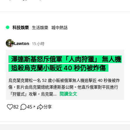
科技娛樂
生活娛樂
城中熱話
Lawton
15 小時
澤連斯基怒斥俄軍「人肉狩獵」 無人機
追殺烏克蘭小販近 40 秒仍被炸傷
烏克蘭克爾松一名 52 歲小販被俄軍無人機追擊近 40 秒後被炸
傷，影片由烏克蘭總統澤連斯基公開。他直斥俄軍對平民進行
閱讀全文
「狩獵式」攻擊，烏克蘭...
82
45
分享
↗