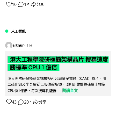
10
1
分享
↗
人工智能
arthur
1 日
港大工程學院研極簡架構晶片 搜尋速度
勝標準 CPU 1 億倍
港大團隊研發極簡架構模擬內容尋址記憶體（CAM）晶片，用
二硫化鉬及半金屬銻克服傳輸瓶頸，漢明距離計算速度比標準
閱讀全文
CPU快1億倍，每次搜尋耗能低...
43
20
分享
↗