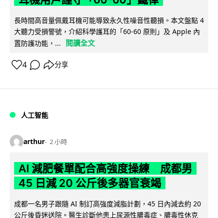
長時間高音量佩戴耳機可能導致永久性噪音性聽損。本文盤點 4
大聽力受損警號，介紹科學護耳的「60-60 原則」及 Apple 內
閱讀全文
置防護功能，...
4
分享
人工智能
arthur
2 小時
AI 減肥餐單配合高強度操練 成都男
45 日減 20 公斤後多器官衰竭
成都一名男子跟隨 AI 制訂高強度減脂計劃，45 日內減去約 20
公斤後昏迷送院。醫生診斷他患上尿源性膿毒症、膿毒性休克