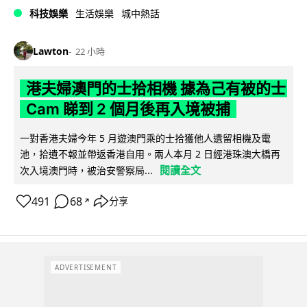
科技娛樂
生活娛樂
城中熱話
Lawton
22 小時
港夫婦澳門的士拾相機 據為己有被的士
Cam 睇到 2 個月後再入境被捕
一對香港夫婦今年 5 月遊澳門乘的士拾獲他人遺留相機及電
池，拾遺不報並帶返香港自用。兩人本月 2 日經港珠澳大橋再
閱讀全文
次入境澳門時，被治安警察局...
491
68
分享
↗
ADVERTISEMENT