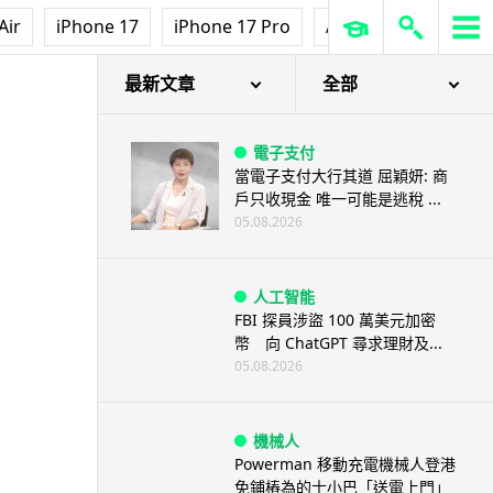
Air
iPhone 17
iPhone 17 Pro
AirPods Pro 3
Ap
最新文章
全部
電子支付
當電子支付大行其道 屈穎妍: 商
戶只收現金 唯一可能是逃稅 ...
05.08.2026
人工智能
FBI 探員涉盜 100 萬美元加密
幣 向 ChatGPT 尋求理財及...
05.08.2026
機械人
Powerman 移動充電機械人登港
免鋪樁為的士小巴「送電上門」