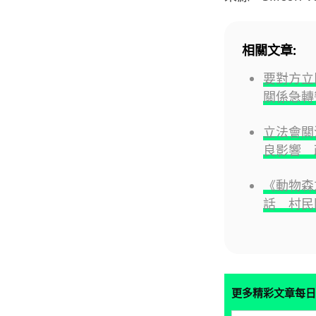
相關文章:
要對方立即
關係急轉
立法會關
良影響 
《動物森友
話 村民
更多精彩文章每日