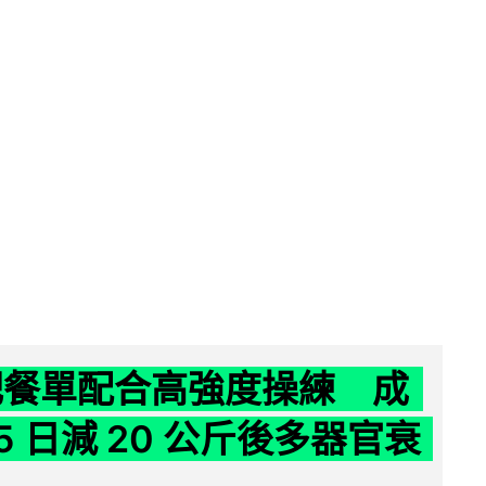
減肥餐單配合高強度操練 成
5 日減 20 公斤後多器官衰