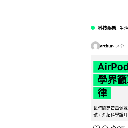
科技娛樂
生
arthur
34 分
AirP
學界籲
律
長時間高音量佩戴
號，介紹科學護耳的「