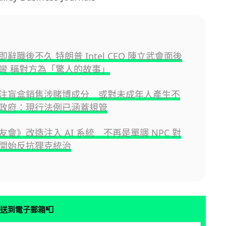
辭職後不久 特朗普 Intel CEO 陳立武會面後
彎 稱對方為「驚人的故事」
注盲盒銷售涉賭博成分 或對未成年人產生不
政府：現行法例已涵蓋規管
會》改造注入 AI 系統 不再是單調 NPC 對
開始反抗狸克統治
📮
送到電子郵箱