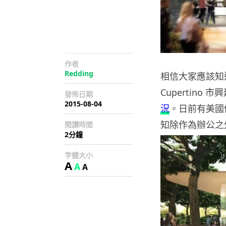
作者
Redding
相信大家應該知道
Cupertin
發佈日期
2015-08-04
況
。日前有美國
知除作為辦公之
閱讀時間
2分鐘
字體大小
A
A
A