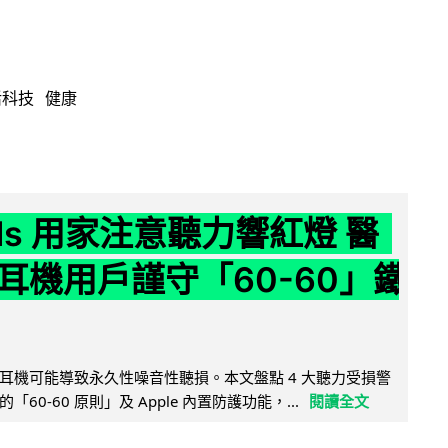
活科技
健康
ods 用家注意聽力響紅燈 醫
耳機用戶謹守「60-60」鐵
耳機可能導致永久性噪音性聽損。本文盤點 4 大聽力受損警
60-60 原則」及 Apple 內置防護功能，...
閱讀全文