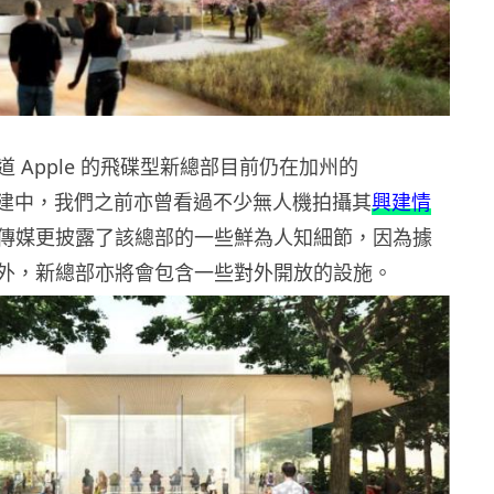
 Apple 的飛碟型新總部目前仍在加州的
o 市興建中，我們之前亦曾看過不少無人機拍攝其
興建情
傳媒更披露了該總部的一些鮮為人知細節，因為據
外，新總部亦將會包含一些對外開放的設施。