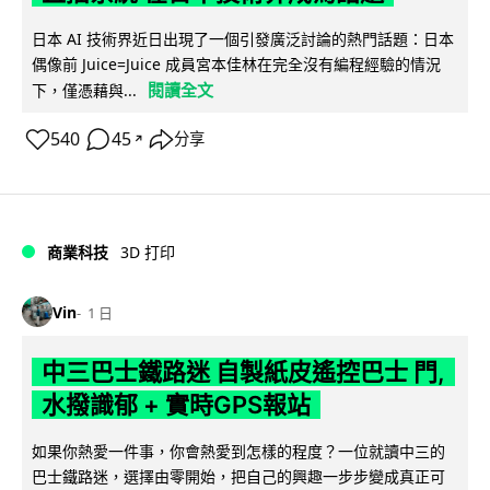
日本 AI 技術界近日出現了一個引發廣泛討論的熱門話題：日本
偶像前 Juice=Juice 成員宮本佳林在完全沒有編程經驗的情況
閱讀全文
下，僅憑藉與...
540
45
分享
↗
商業科技
3D 打印
Vin
1 日
中三巴士鐵路迷 自製紙皮遙控巴士 門,
水撥識郁 + 實時GPS報站
如果你熱愛一件事，你會熱愛到怎樣的程度？一位就讀中三的
巴士鐵路迷，選擇由零開始，把自己的興趣一步步變成真正可