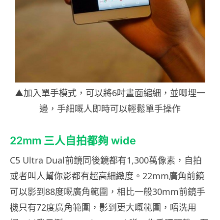
▲加入單手模式，可以將6吋畫面縮細，並唧埋一
邊，手細嘅人即時可以輕鬆單手操作
22mm 三人自拍都夠 wide
C5 Ultra Dual前鏡同後鏡都有1,300萬像素，自拍
或者叫人幫你影都有超高細緻度。22mm廣角前鏡
可以影到88度嘅廣角範圍，相比一般30mm前鏡手
機只有72度廣角範圍，影到更大嘅範圍，唔洗用