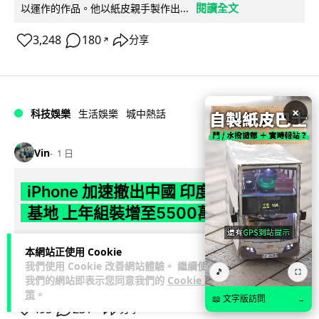
閱讀全文
以運作的作品。他以紙皮親手製作出...
3,248
180
分享
↗
×
科技娛樂
生活娛樂
城中熱話
Vin
1 日
iPhone 加速撤出中國 印度成新機主要
基地 上年組裝增至5500萬部
Apple 加速將 iPhone 生產線由中國轉往印度，目標兩年內將
本網站正使用 Cookie
產量最高 50% 移至當地。印度政府推出關稅豁免及稅務優惠延
我們使用 Cookie 改善網站體驗。 繼續使用
🎵
⛶
閱讀全文
長至 204...
我們的網站即表示您同意我們的
Cookie 政
策
。
📖 文字版訪問
→
495
231
分享
↗