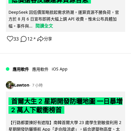
DeepSeek 因低價策略掀起需求熱潮，運算資源不勝負荷，官
方於 8 月 6 日宣布即將大幅上調 API 收費，惟未公布具體加
閱讀全文
幅。事件與...
33
12
分享
↗
iOS App
應用軟件
應用軟件
Lawton
7 小時
首爾大生 2 星期開發防曬地圖 一日暴增
2 萬人下載衝榜首
【行路都要揀好有遮陰】南韓首爾大學 23 歲學生劉敏俊利用 2
星期開發防曬導航 App「走向陰涼處」，結合建築物高度、太