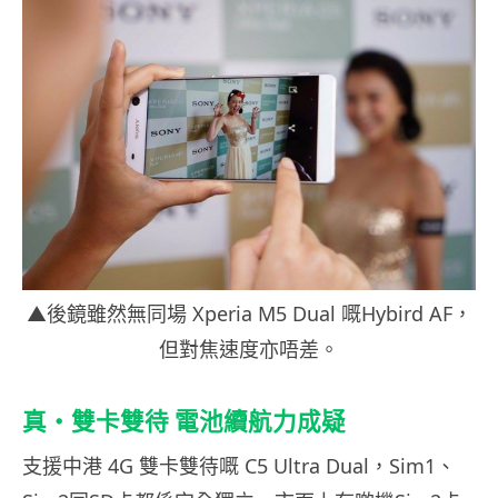
▲後鏡雖然無同場 Xperia M5 Dual 嘅Hybird AF，
但對焦速度亦唔差。
真・雙卡雙待 電池續航力成疑
支援中港
4G
雙卡雙待嘅 C5 Ultra Dual，Sim1、