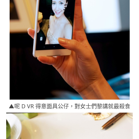
▲呢 D VR 得意面具公仔，對女士們黎講就最殺食