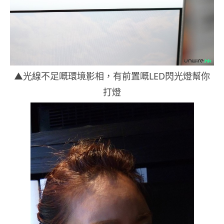
▲光線不足嘅環境影相，有前置嘅LED閃光燈幫你
打燈