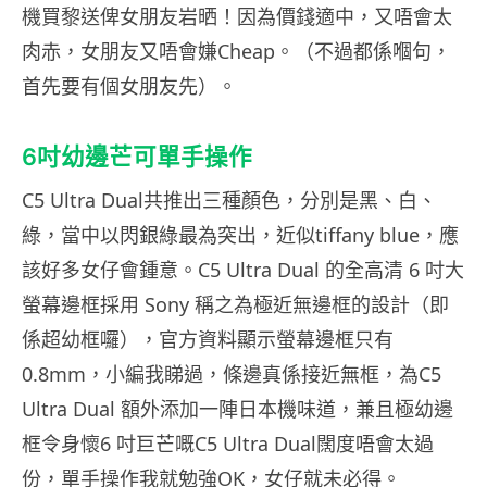
機買黎送俾女朋友岩晒！因為價錢適中，又唔會太
肉赤，女朋友又唔會嫌Cheap。（不過都係嗰句，
首先要有個女朋友先）。
6吋幼邊芒可單手操作
C5 Ultra Dual共推出三種顏色，分別是黑、白、
綠，當中以閃銀綠最為突出，近似tiffany blue，應
該好多女仔會鍾意。C5 Ultra Dual 的全高清 6 吋大
螢幕邊框採用 Sony 稱之為極近無邊框的設計（即
係超幼框囉），官方資料顯示螢幕邊框只有
0.8mm，小編我睇過，條邊真係接近無框，為C5
Ultra Dual 額外添加一陣日本機味道，兼且極幼邊
框令身懷6 吋巨芒嘅C5 Ultra Dual闊度唔會太過
份，單手操作我就勉強OK，女仔就未必得。