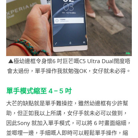
▲極幼邊框令身懷6 吋巨芒嘅C5 Ultra Dual闊度唔
會太過份，單手操作我就勉強OK，女仔就未必得。
單手模式縮至 4 – 5 吋
大芒的缺點就是單手難操控，雖然幼邊框有少許幫
助，但正如我以上所講，女仔手就未必可以做到，
因此Sony 就加入單手模式，可以將 6 吋畫面縮細，
並唧埋一邊，手細嘅人即時可以輕鬆單手操作，縮