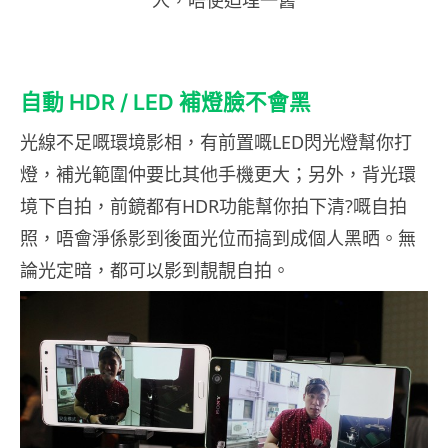
自動 HDR / LED 補燈臉不會黑
光線不足嘅環境影相，有前置嘅LED閃光燈幫你打
燈，補光範圍仲要比其他手機更大；另外，背光環
境下自拍，前鏡都有HDR功能幫你拍下清?嘅自拍
照，唔會淨係影到後面光位而搞到成個人黑晒。無
論光定暗，都可以影到靚靚自拍。