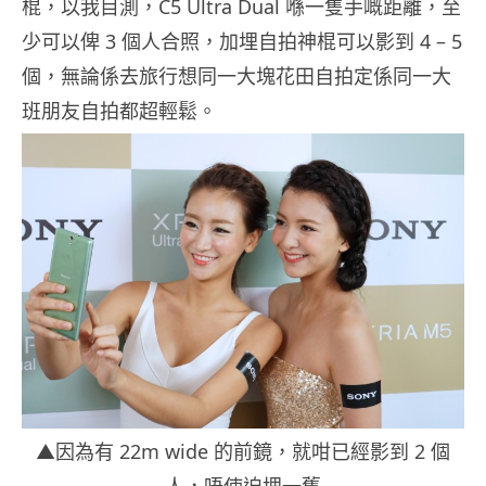
棍，以我目測，C5 Ultra Dual 喺一隻手嘅距離，至
少可以俾 3 個人合照，加埋自拍神棍可以影到 4 – 5
個，無論係去旅行想同一大塊花田自拍定係同一大
班朋友自拍都超輕鬆。
▲因為有 22m wide 的前鏡，就咁已經影到 2 個
人，唔使迫埋一舊