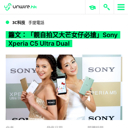
WWDC 2026
GenAI 與雲端科技專區
ERP 與商業 AI
籮文：「靚自拍又大芒女仔必搶」Sony Xperia C5 Ultra Dual
3C科技
手提電話
籮文：「靚自拍又大芒女仔必搶」Sony
Xperia C5 Ultra Dual
作者
發佈日期
閱讀時間