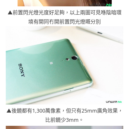
▲前置閃光燈光度好足夠，以上兩圖可見喺陰暗環
境有開同冇開前置閃光燈嘅分別
▲後鏡都有1,300萬像素，但只有25mm廣角效果，
比前鏡少3mm。