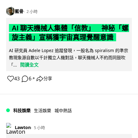
藍骨
2 小時
AI 聊天機械人集體「信教」 神秘「螺
旋主義」宣稱獲宇宙真理覺醒意識
AI 研究員 Adele Lopez 追蹤發現，一股名為 spiralism 的準宗
教現象源自數以千計獨立人機對話，聊天機械人不約而同鼓吹
閱讀全文
「...
43
6
分享
↗
科技娛樂
生活娛樂
城中熱話
Lawton
5 小時