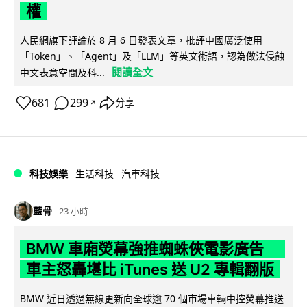
權
人民網旗下評論於 8 月 6 日發表文章，批評中國廣泛使用
「Token」、「Agent」及「LLM」等英文術語，認為做法侵蝕
閱讀全文
中文表意空間及科...
681
299
分享
↗
科技娛樂
生活科技
汽車科技
藍骨
23 小時
BMW 車廂熒幕強推蜘蛛俠電影廣告
車主怒轟堪比 iTunes 送 U2 專輯翻版
BMW 近日透過無線更新向全球逾 70 個市場車輛中控熒幕推送