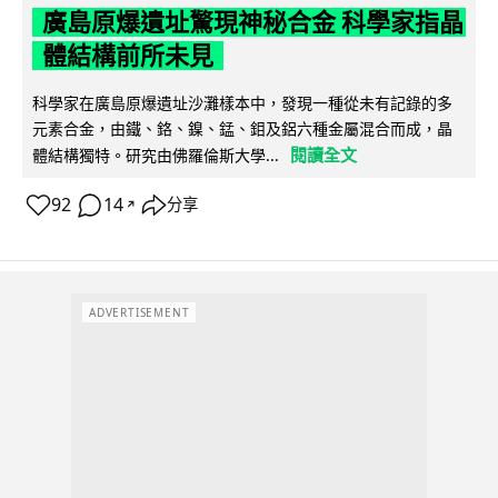
廣島原爆遺址驚現神秘合金 科學家指晶
體結構前所未見
科學家在廣島原爆遺址沙灘樣本中，發現一種從未有記錄的多
元素合金，由鐵、鉻、鎳、錳、鉬及鋁六種金屬混合而成，晶
閱讀全文
體結構獨特。研究由佛羅倫斯大學...
92
14
分享
↗
ADVERTISEMENT