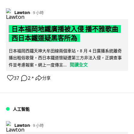
Lawton
9 小時
日本福岡地鐵廣播被入侵 播不雅歌曲
西日本鐵道疑黑客所為
日本福岡西鐵天神大牟田線兩個車站，8 月 4 日廣播系統離奇
播出粗俗歌聲，西日本鐵道懷疑遭第三方非法入侵，正調查事
閱讀全文
件並考慮報案。網上一度傳言...
37
2
分享
↗
人工智能
Lawton
9 小時