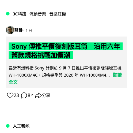
3C科技
流動音樂
音樂耳機
藍骨
1 日
Sony 傳推平價復刻版耳筒 沿用六年
舊款規格挑戰加價潮
最近有爆料指 Sony 計劃於 9 月 7 日推出平價復刻版降噪耳機
閱讀
WH-1000XM4C，規格幾乎與 2020 年 WH-1000XM4...
全文
23
8
分享
↗
人工智能