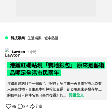
科技娛樂
生活娛樂
城中熱話
Lawton
6 小時
港鐵紅磡站現「黐地銀包」 原來是藝術
品呃足全港市民兩年
港鐵紅磡站月台一個銀色「銀包」多年來一再令乘客誤以為有
人遺失財物，事主原本打算拾起交還，卻發現原來是黏在地上
閱讀全文
的藝術品。這件名為《失而復得》的...
96
3
分享
↗