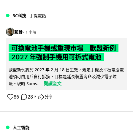
3C科技
手提電話
藍骨
1 小時
可換電池手機或重現市場 歐盟新例
2027 年強制手機用可拆式電池
歐盟新例將於 2027 年 2 月 18 日生效，規定手機及平板電腦電
池須可由用戶自行拆換，目標是延長裝置壽命及減少電子垃
閱讀全文
圾。現時 Sams...
86
28
分享
↗
人工智能