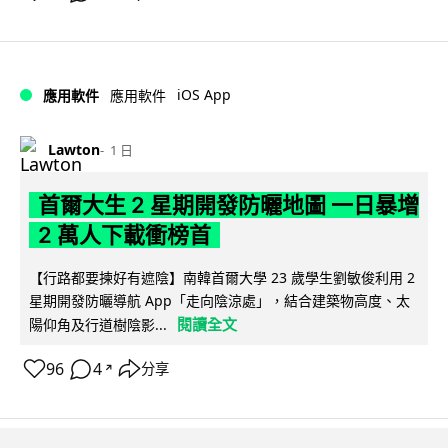
iOS App
應用軟件
應用軟件
Lawton
1 日
首爾大生 2 星期開發防曬地圖 一日暴增
2 萬人下載衝榜首
【行路都要揀好有遮陰】南韓首爾大學 23 歲學生劉敏俊利用 2
星期開發防曬導航 App「走向陰涼處」，結合建築物高度、太
閱讀全文
陽仰角及行道樹陰影...
96
4
分享
↗