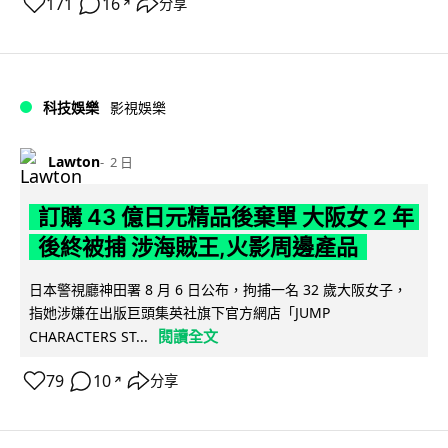
171
16
分享
↗
科技娛樂
影視娛樂
Lawton
2 日
訂購 43 億日元精品後棄單 大阪女 2 年
後終被捕 涉海賊王,火影周邊產品
日本警視廳神田署 8 月 6 日公布，拘捕一名 32 歲大阪女子，
指她涉嫌在出版巨頭集英社旗下官方網店「JUMP
閱讀全文
CHARACTERS ST...
79
10
分享
↗