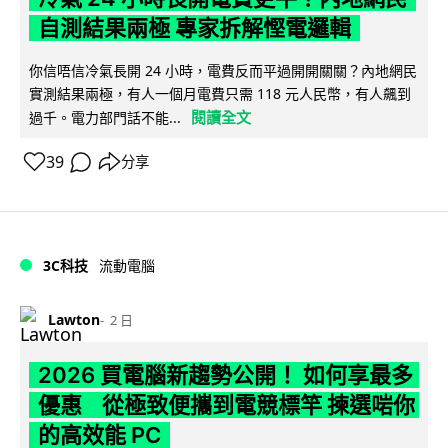
自測結果兩極 專家拆解慳電邏輯
你信唔信冷氣長開 24 小時，電費反而平過開開關關？內地網民
實測結果兩極，有人一個月電費只需 118 元人民幣，有人飆到
閱讀全文
過千。電力部門話不能...
39
分享
3C科技
流動電腦
Lawton
2 日
2026 買電腦新趨勢公開！ 如何享最多
優惠 從極致便攜到電競標竿 揀選啱你
的高效能 PC