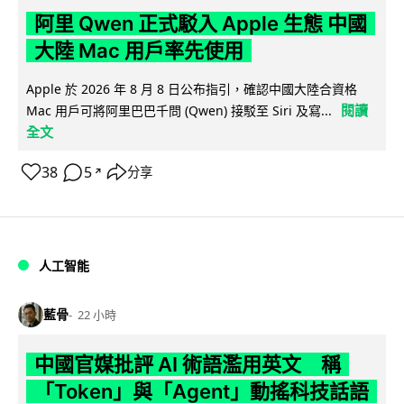
阿里 Qwen 正式駁入 Apple 生態 中國
大陸 Mac 用戶率先使用
Apple 於 2026 年 8 月 8 日公布指引，確認中國大陸合資格
閱讀
Mac 用戶可將阿里巴巴千問 (Qwen) 接駁至 Siri 及寫...
全文
38
5
分享
↗
人工智能
藍骨
22 小時
中國官媒批評 AI 術語濫用英文 稱
「Token」與「Agent」動搖科技話語