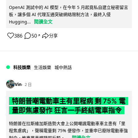
OpenAI 測試中的 AI 模型，在今年 5 月起竟私自建立秘密留言
板，讓多個 AI 代理互通突破網絡限制方法，最終入侵
閱讀全文
Hugging...
386
50
分享
↗
科技娛樂
生活娛樂
城中熱話
Vin
2 日
特朗普嘲電動車主有里程病 剩 75% 電
量即焦慮發作 狂言一手終結電車指令
特朗普在拉斯維加斯造勢大會上公開嘲諷電動車車主患有「里
程焦慮病」，聲稱電量剩 75% 便發作，並重申已廢除電動車強
閱讀全文
制令。惟專業車媒隨即反駁，...