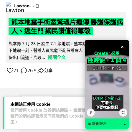
Lawton
2 日
熊本地震手術室驚魂片瘋傳 醫護保護病
人、逃生門 網民讚值得尊敬
熊本縣 7 月 28 日發生 7.1 級地震，熊本綜合醫院手術室鏡頭拍
×
下地震一刻，醫護人員臨危不亂保護病人，更馬上開逃生門確
閱讀全文
保出口流通。片段...
71
26
分享
↗
ADVERTISEMENT
本網站正使用 Cookie
我們使用 Cookie 改善網站體驗。 繼續使用
🎵
⛶
我們的網站即表示您同意我們的
Cookie 政
策
。
📖 詳細評測
→