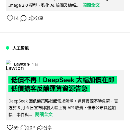
閱讀全文
Image 2.0 模型，強化 AI 繪圖及編輯...
14
分享
人工智能
Lawton
1 日
低價不再！DeepSeek 大幅加價在即
低價搶客反釀運算資源告急
DeepSeek 因低價策略掀起需求熱潮，運算資源不勝負荷，官
方於 8 月 6 日宣布即將大幅上調 API 收費，惟未公布具體加
閱讀全文
幅。事件與...
69
20
分享
↗