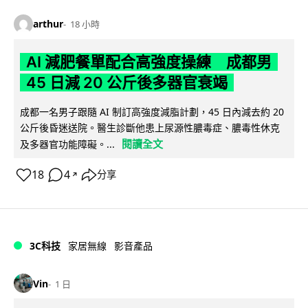
arthur
18 小時
AI 減肥餐單配合高強度操練 成都男
45 日減 20 公斤後多器官衰竭
成都一名男子跟隨 AI 制訂高強度減脂計劃，45 日內減去約 20
公斤後昏迷送院。醫生診斷他患上尿源性膿毒症、膿毒性休克
閱讀全文
及多器官功能障礙。...
18
4
分享
↗
3C科技
家居無線
影音產品
Vin
1 日