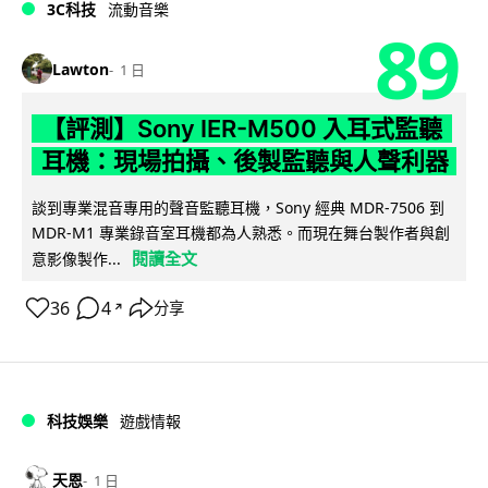
3C科技
流動音樂
89
Lawton
1 日
【評測】Sony IER-M500 入耳式監聽
耳機：現場拍攝、後製監聽與人聲利器
談到專業混音專用的聲音監聽耳機，Sony 經典 MDR-7506 到
MDR-M1 專業錄音室耳機都為人熟悉。而現在舞台製作者與創
閱讀全文
意影像製作...
36
4
分享
↗
科技娛樂
遊戲情報
天恩
1 日