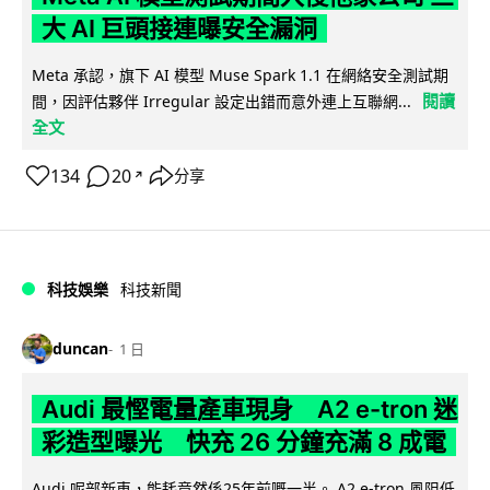
大 AI 巨頭接連曝安全漏洞
Meta 承認，旗下 AI 模型 Muse Spark 1.1 在網絡安全測試期
閱讀
間，因評估夥伴 Irregular 設定出錯而意外連上互聯網...
全文
134
20
分享
↗
科技娛樂
科技新聞
duncan
1 日
Audi 最慳電量產車現身 A2 e-tron 迷
彩造型曝光 快充 26 分鐘充滿 8 成電
Audi 呢部新車，能耗竟然係25年前嘅一半。 A2 e-tron 風阻低