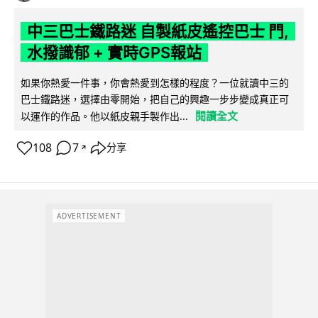
中三巴士鐵路迷 自製紙皮遙控巴士 門,
水撥識郁 + 實時GPS報站
如果你熱愛一件事，你會熱愛到怎樣的程度？一位就讀中三的
巴士鐵路迷，選擇由零開始，把自己的興趣一步步變成真正可
閱讀全文
以運作的作品。他以紙皮親手製作出...
108
7
分享
↗
ADVERTISEMENT