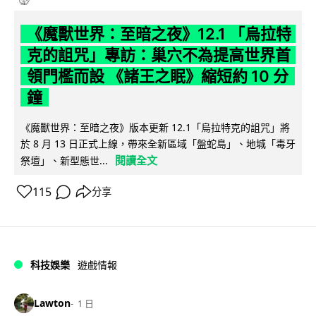
《魔獸世界：至暗之夜》12.1 「烏拉特
克的詛咒」專訪：巢穴不為提高世界首
領門檻而設 《諸王之眠》縮短約 10 分
鐘
《魔獸世界：至暗之夜》版本更新 12.1「烏拉特克的詛咒」將
於 8 月 13 日正式上線，帶來全新區域「盤蛇島」、地城「毒牙
閱讀全文
祭壇」、新型態世...
115
分享
科技娛樂
遊戲情報
Lawton
1 日