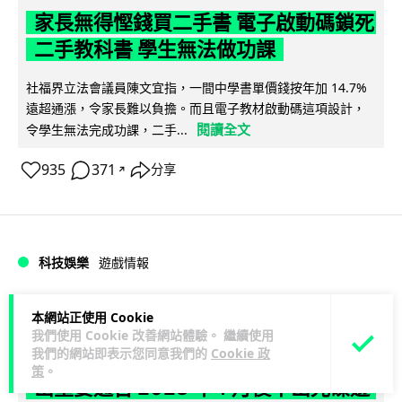
家長無得慳錢買二手書 電子啟動碼鎖死
二手教科書 學生無法做功課
社福界立法會議員陳文宜指，一間中學書單價錢按年加 14.7%
遠超通漲，令家長難以負擔。而且電子教材啟動碼這項設計，
閱讀全文
令學生無法完成功課，二手...
935
371
分享
↗
科技娛樂
遊戲情報
Lawton
1 日
本網站正使用 Cookie
我們使用 Cookie 改善網站體驗。 繼續使用
我們的網站即表示您同意我們的
Cookie 政
PlayStation 確認停產實體光碟 包裝印
策
。
出重要通告 2028 年 1 月後不出光碟遊