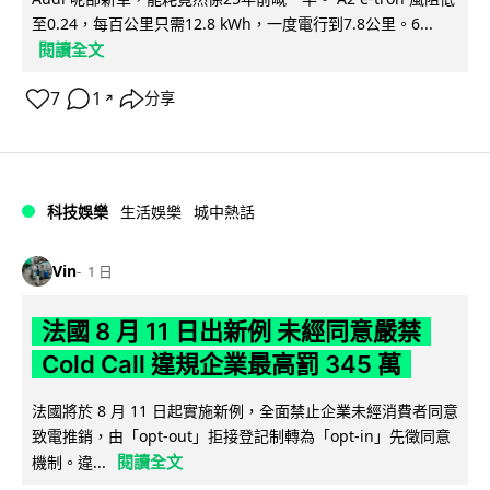
至0.24，每百公里只需12.8 kWh，一度電行到7.8公里。6...
閱讀全文
7
1
分享
↗
科技娛樂
生活娛樂
城中熱話
Vin
1 日
法國 8 月 11 日出新例 未經同意嚴禁
Cold Call 違規企業最高罰 345 萬
法國將於 8 月 11 日起實施新例，全面禁止企業未經消費者同意
致電推銷，由「opt-out」拒接登記制轉為「opt-in」先徵同意
閱讀全文
機制。違...