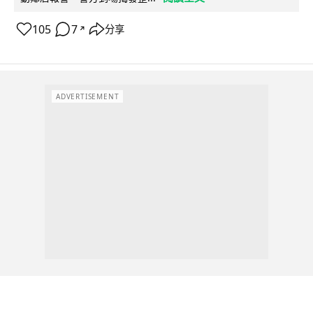
105
7
分享
↗
ADVERTISEMENT