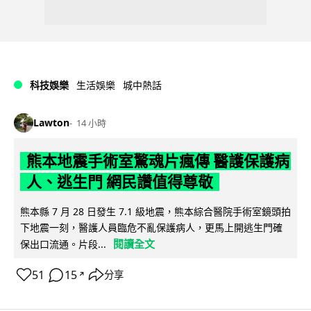
科技娛樂
生活娛樂
城中熱話
Lawton
14 小時
熊本地震手術室驚魂片瘋傳 醫護保護病
人、逃生門 網民讚值得尊敬
熊本縣 7 月 28 日發生 7.1 級地震，熊本綜合醫院手術室鏡頭拍
下地震一刻，醫護人員臨危不亂保護病人，更馬上開逃生門確
閱讀全文
保出口流通。片段...
51
15
分享
↗