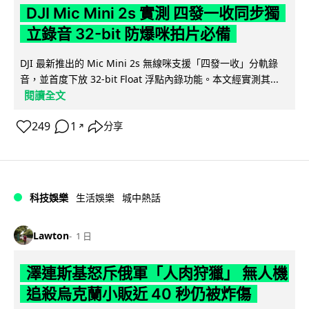
DJI Mic Mini 2s 實測 四發一收同步獨
立錄音 32-bit 防爆咪拍片必備
DJI 最新推出的 Mic Mini 2s 無線咪支援「四發一收」分軌錄
音，並首度下放 32-bit Float 浮點內錄功能。本文經實測其...
閱讀全文
249
1
分享
↗
科技娛樂
生活娛樂
城中熱話
Lawton
1 日
澤連斯基怒斥俄軍「人肉狩獵」 無人機
追殺烏克蘭小販近 40 秒仍被炸傷