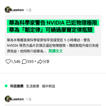
Lawton
1 日
華為科學家警告 NVIDIA 已近物理極限
華為「韜定律」可繞過摩爾定律瓶頸
華為半導體首席科學家廖恒罕見接受近 5 小時專訪，警告
NVIDIA 等西方晶片巨頭正逼近物理極限，傳統製程升級已失經
閱讀全文
濟效益。他同時介紹華為...
1,546
593
分享
↗
科技娛樂
生活娛樂
城中熱話
Lawton
1 日