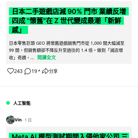
日本二手遊戲店減 90% 門市 業績反增
四成 "懷舊"在 Z 世代變成最潮「新鮮
感」
日本零售巨頭 GEO 將懷舊遊戲銷售門市從 1,000 間大幅減至
99 間，但銷售額卻不降反升至過往的 1.4 倍。做到「減店增
閱讀全文
收」奇蹟，...
243
19
分享
↗
人工智能
Vin
1 日
Meta AI 模型測試期間入侵他家公司 三