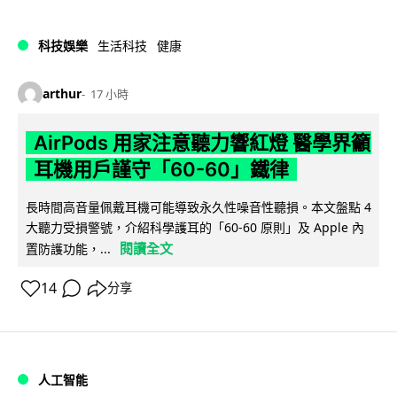
科技娛樂
生活科技
健康
arthur
17 小時
AirPods 用家注意聽力響紅燈 醫學界籲
耳機用戶謹守「60-60」鐵律
長時間高音量佩戴耳機可能導致永久性噪音性聽損。本文盤點 4
大聽力受損警號，介紹科學護耳的「60-60 原則」及 Apple 內
閱讀全文
置防護功能，...
14
分享
人工智能