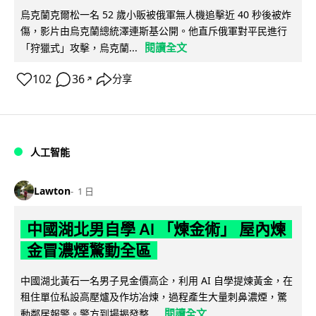
烏克蘭克爾松一名 52 歲小販被俄軍無人機追擊近 40 秒後被炸
傷，影片由烏克蘭總統澤連斯基公開。他直斥俄軍對平民進行
閱讀全文
「狩獵式」攻擊，烏克蘭...
102
36
分享
↗
人工智能
Lawton
1 日
中國湖北男自學 AI 「煉金術」 屋內煉
金冒濃煙驚動全區
中國湖北黃石一名男子見金價高企，利用 AI 自學提煉黃金，在
租住單位私設高壓爐及作坊冶煉，過程產生大量刺鼻濃煙，驚
閱讀全文
動鄰居報警。警方到場揭發整...