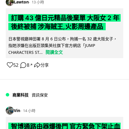
Lawton
13 小時
訂購 43 億日元精品後棄單 大阪女 2 年
後終被捕 涉海賊王,火影周邊產品
日本警視廳神田署 8 月 6 日公布，拘捕一名 32 歲大阪女子，
指她涉嫌在出版巨頭集英社旗下官方網店「JUMP
閱讀全文
CHARACTERS ST...
52
8
分享
↗
商業科技
資訊保安
Vin
14 小時
智博通路由器爆後門 官方緊急下架止血