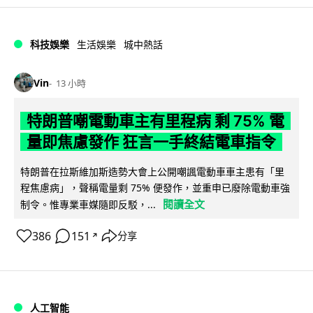
科技娛樂
生活娛樂
城中熱話
Vin
13 小時
特朗普嘲電動車主有里程病 剩 75% 電
量即焦慮發作 狂言一手終結電車指令
特朗普在拉斯維加斯造勢大會上公開嘲諷電動車車主患有「里
程焦慮病」，聲稱電量剩 75% 便發作，並重申已廢除電動車強
閱讀全文
制令。惟專業車媒隨即反駁，...
386
151
分享
↗
人工智能