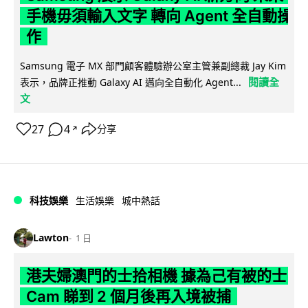
手機毋須輸入文字 轉向 Agent 全自動操
作
Samsung 電子 MX 部門顧客體驗辦公室主管兼副總裁 Jay Kim
閱讀全
表示，品牌正推動 Galaxy AI 邁向全自動化 Agent...
文
27
4
分享
↗
科技娛樂
生活娛樂
城中熱話
Lawton
1 日
港夫婦澳門的士拾相機 據為己有被的士
Cam 睇到 2 個月後再入境被捕