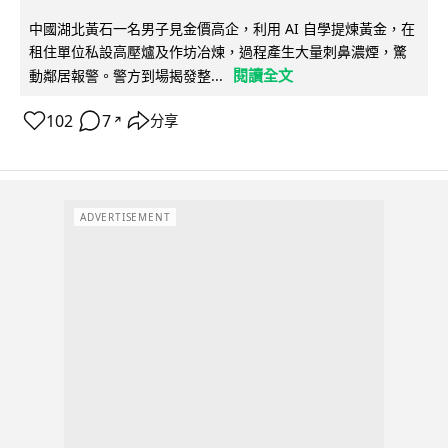
中國湖北黃石一名男子見金價高企，利用 AI 自學提煉黃金，在
租住單位私設高壓爐及作坊冶煉，過程產生大量刺鼻濃煙，驚
閱讀全文
動鄰居報警。警方到場揭發整...
102
7
分享
↗
ADVERTISEMENT