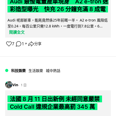
Audi 最慳電量產車現身 A2 e-tron 迷
彩造型曝光 快充 26 分鐘充滿 8 成電
Audi 呢部新車，能耗竟然係25年前嘅一半。 A2 e-tron 風阻低
至0.24，每百公里只需12.8 kWh，一度電行到7.8公里。6...
閱讀全文
7
1
分享
↗
科技娛樂
生活娛樂
城中熱話
Vin
1 日
法國 8 月 11 日出新例 未經同意嚴禁
Cold Call 違規企業最高罰 345 萬