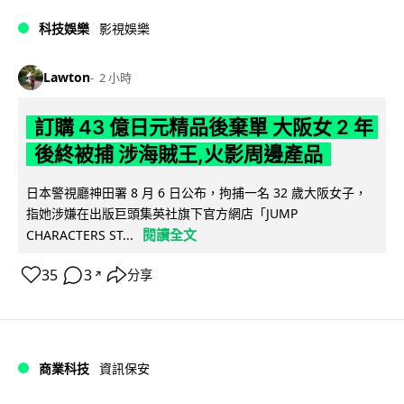
科技娛樂
影視娛樂
Lawton
2 小時
訂購 43 億日元精品後棄單 大阪女 2 年
後終被捕 涉海賊王,火影周邊產品
日本警視廳神田署 8 月 6 日公布，拘捕一名 32 歲大阪女子，
指她涉嫌在出版巨頭集英社旗下官方網店「JUMP
閱讀全文
CHARACTERS ST...
35
3
分享
↗
商業科技
資訊保安