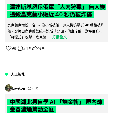
澤連斯基怒斥俄軍「人肉狩獵」 無人機
追殺烏克蘭小販近 40 秒仍被炸傷
烏克蘭克爾松一名 52 歲小販被俄軍無人機追擊近 40 秒後被炸
傷，影片由烏克蘭總統澤連斯基公開。他直斥俄軍對平民進行
閱讀全文
「狩獵式」攻擊，烏克蘭...
99
34
分享
↗
人工智能
Lawton
20 小時
中國湖北男自學 AI 「煉金術」 屋內煉
金冒濃煙驚動全區