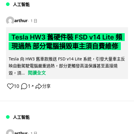
人工智能
arthur
1 日
Tesla HW3 舊硬件裝 FSD v14 Lite 頻
現過熱 部分電腦損毀車主須自費維修
Tesla 向 HW3 舊車款推送 FSD v14 Lite 系統，引發大量車主反
映自動駕駛電腦嚴重過熱，部分更觸發高溫保護甚至直接燒
閱讀全文
毀，須...
10
1
分享
↗
人工智能
arthur
1 日