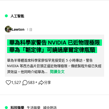
人工智能
Lawton
1 日
華為科學家警告 NVIDIA 已近物理極限
華為「韜定律」可繞過摩爾定律瓶頸
華為半導體首席科學家廖恒罕見接受近 5 小時專訪，警告
NVIDIA 等西方晶片巨頭正逼近物理極限，傳統製程升級已失經
閱讀全文
濟效益。他同時介紹華為...
1,527
583
分享
↗
科技娛樂
生活娛樂
城中熱話