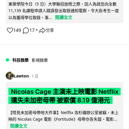
東華學院今日（5 日）大學聯招放榜之際，因人為疏忽向全數
11,139 名課程申請人錯誤發出取錄通知電郵，令大批考生一度
閱讀全文
以為獲得學位取錄，事...
149
17
分享
↗
科技娛樂
影視娛樂
Lawton
1 日
Nicolas Cage 主演未上映電影 Netflix
遺失未加密母帶 被索償 8.19 億港元
【唔見未加密母帶咁大件事】Netflix 洛杉磯辦公室被竊，未上
映的 Nicolas Cage 電影《Fortitude》母帶亦告失蹤。電影...
閱讀全文