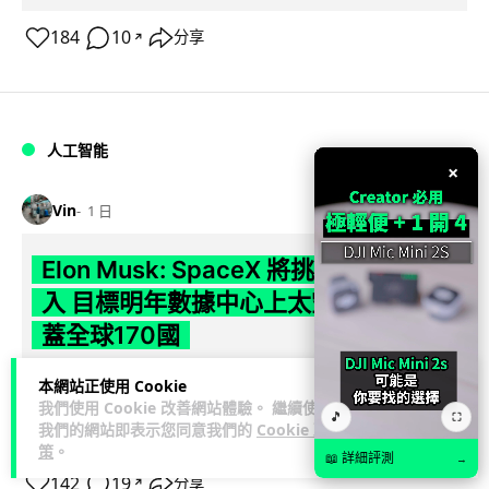
184
10
分享
↗
人工智能
×
Vin
1 日
Elon Musk: SpaceX 將挑戰萬億年收
入 目標明年數據中心上太空 Starlink 覆
蓋全球170國
SpaceX 公佈最新第二季業績，受惠 Starlink 與 AI 業務帶動，
本網站正使用 Cookie
閱讀
我們使用 Cookie 改善網站體驗。 繼續使用
季度收入按年飆升 92% 至 78 億美元。行政總裁 Elon...
🎵
⛶
我們的網站即表示您同意我們的
Cookie 政
全文
策
。
📖 詳細評測
→
142
19
分享
↗