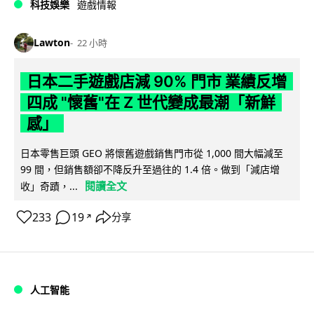
科技娛樂
遊戲情報
Lawton
22 小時
日本二手遊戲店減 90% 門市 業績反增
四成 "懷舊"在 Z 世代變成最潮「新鮮
感」
日本零售巨頭 GEO 將懷舊遊戲銷售門市從 1,000 間大幅減至
99 間，但銷售額卻不降反升至過往的 1.4 倍。做到「減店增
閱讀全文
收」奇蹟，...
233
19
分享
↗
人工智能