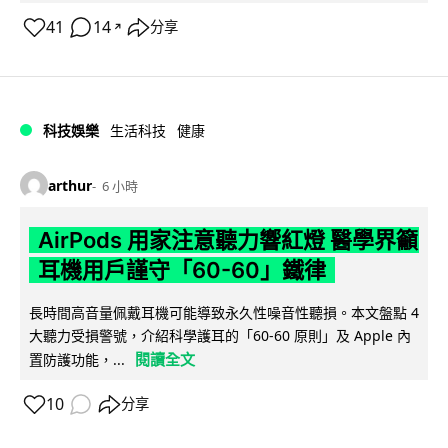
41
14
分享
↗
科技娛樂
生活科技
健康
arthur
6 小時
AirPods 用家注意聽力響紅燈 醫學界籲
耳機用戶謹守「60-60」鐵律
長時間高音量佩戴耳機可能導致永久性噪音性聽損。本文盤點 4
大聽力受損警號，介紹科學護耳的「60-60 原則」及 Apple 內
閱讀全文
置防護功能，...
10
分享