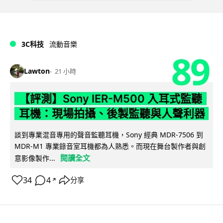
3C科技
流動音樂
89
Lawton
21 小時
【評測】Sony IER-M500 入耳式監聽
耳機：現場拍攝、後製監聽與人聲利器
談到專業混音專用的聲音監聽耳機，Sony 經典 MDR-7506 到
MDR-M1 專業錄音室耳機都為人熟悉。而現在舞台製作者與創
閱讀全文
意影像製作...
34
4
分享
↗