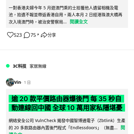
一對香港夫婦今年 5 月遊澳門乘的士拾獲他人遺留相機及電
池，拾遺不報並帶返香港自用。兩人本月 2 日經港珠澳大橋再
閱讀全文
次入境澳門時，被治安警察局...
523
75
分享
↗
3C科技
家居無線
Vin
1 日
逾 20 款平價路由器爆後門 每 35 秒自
動連線回中國 全球 10 萬用家私隱堪憂
網絡安全公司 VulnCheck 揭發中國智博通電子（Zbtlink）生產
閱
的 20 多款路由器內置後門程式「Endlessdoors」（無盡...