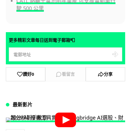
CATL 鈉離子電池明年量產 可支援電動車行
駛 500 公里
📮
更多精彩文章每日送到電子郵箱
讚好
0
看留言
分享
最新影片