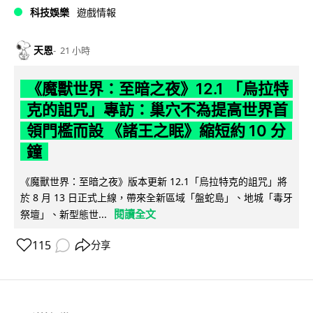
科技娛樂
遊戲情報
天恩
21 小時
《魔獸世界：至暗之夜》12.1 「烏拉特
克的詛咒」專訪：巢穴不為提高世界首
領門檻而設 《諸王之眠》縮短約 10 分
鐘
《魔獸世界：至暗之夜》版本更新 12.1「烏拉特克的詛咒」將
於 8 月 13 日正式上線，帶來全新區域「盤蛇島」、地城「毒牙
閱讀全文
祭壇」、新型態世...
115
分享