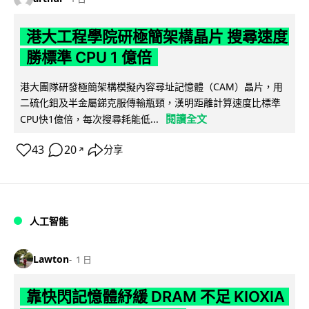
港大工程學院研極簡架構晶片 搜尋速度
勝標準 CPU 1 億倍
港大團隊研發極簡架構模擬內容尋址記憶體（CAM）晶片，用
二硫化鉬及半金屬銻克服傳輸瓶頸，漢明距離計算速度比標準
閱讀全文
CPU快1億倍，每次搜尋耗能低...
43
20
分享
↗
人工智能
Lawton
1 日
靠快閃記憶體紓緩 DRAM 不足 KIOXIA