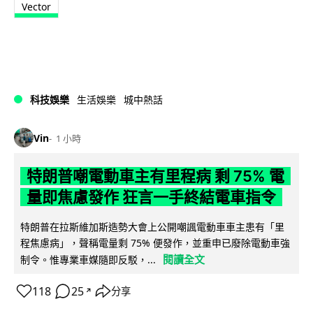
Vector
科技娛樂
生活娛樂
城中熱話
Vin
1 小時
特朗普嘲電動車主有里程病 剩 75% 電
量即焦慮發作 狂言一手終結電車指令
特朗普在拉斯維加斯造勢大會上公開嘲諷電動車車主患有「里
程焦慮病」，聲稱電量剩 75% 便發作，並重申已廢除電動車強
閱讀全文
制令。惟專業車媒隨即反駁，...
118
25
分享
↗