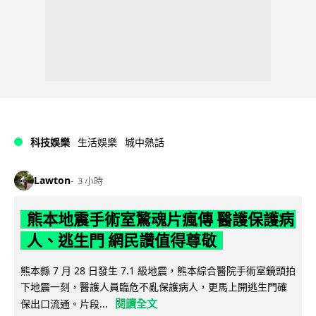
科技娛樂
生活娛樂
城中熱話
Lawton
3 小時
熊本地震手術室驚魂片瘋傳 醫護保護病
人、逃生門 網民讚值得尊敬
熊本縣 7 月 28 日發生 7.1 級地震，熊本綜合醫院手術室鏡頭拍
下地震一刻，醫護人員臨危不亂保護病人，更馬上開逃生門確
閱讀全文
保出口流通。片段...