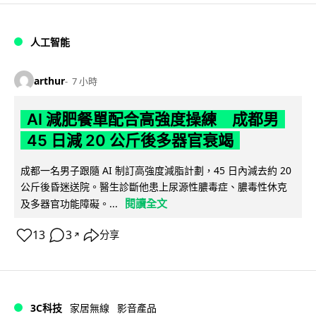
人工智能
arthur
7 小時
AI 減肥餐單配合高強度操練 成都男
45 日減 20 公斤後多器官衰竭
成都一名男子跟隨 AI 制訂高強度減脂計劃，45 日內減去約 20
公斤後昏迷送院。醫生診斷他患上尿源性膿毒症、膿毒性休克
閱讀全文
及多器官功能障礙。...
13
3
分享
↗
3C科技
家居無線
影音產品