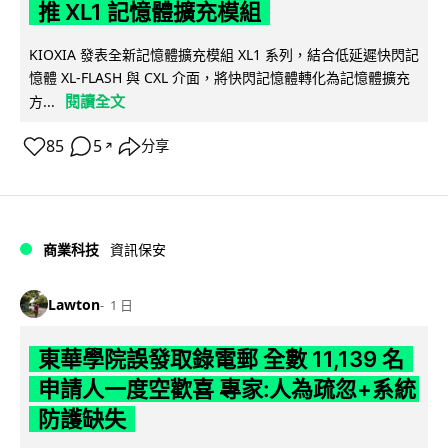
推 XL1 記憶體擴充模組
KIOXIA 發表全新記憶體擴充模組 XL1 系列，結合低延遲快閃記
憶體 XL-FLASH 與 CXL 介面，將快閃記憶體轉化為記憶體擴充
閱讀全文
方...
85
5
分享
↗
商業科技
資訊保安
Lawton
1 日
東華學院誤發取錄電郵 全數 11,139 名
申請人一度空歡喜 專家:人為疏忽+系統
防護缺失