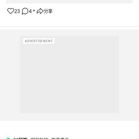
23
4
分享
↗
ADVERTISEMENT