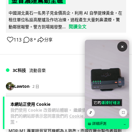
金冒濃煙驚動全區
中國湖北黃石一名男子見金價高企，利用 AI 自學提煉黃金，在
租住單位私設高壓爐及作坊冶煉，過程產生大量刺鼻濃煙，驚
閱讀全文
動鄰居報警。警方到場揭發整...
113
8
分享
↗
×
3C科技
流動音樂
89
Lawton
2 日
【評測】Sony IER-M500 入耳式監聽
本網站正使用 Cookie
我們使用 Cookie 改善網站體驗。 繼續使用
耳機：現場拍攝、後製監聽與人聲利器
🎵
⛶
我們的網站即表示您同意我們的
Cookie 政
策
。
談到專業混音專用的聲音監聽耳機，Sony 經典 MDR-7506 到
📖 詳細評測
→
MDR-M1 專業錄音室耳機都為人熟悉。而現在舞台製作者與創