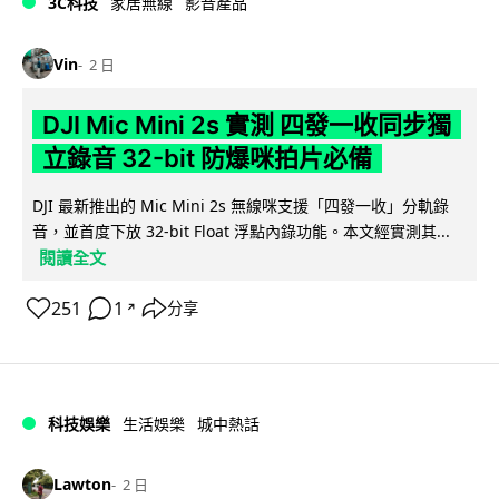
3C科技
家居無線
影音產品
Vin
2 日
DJI Mic Mini 2s 實測 四發一收同步獨
立錄音 32-bit 防爆咪拍片必備
DJI 最新推出的 Mic Mini 2s 無線咪支援「四發一收」分軌錄
音，並首度下放 32-bit Float 浮點內錄功能。本文經實測其...
閱讀全文
251
1
分享
↗
科技娛樂
生活娛樂
城中熱話
Lawton
2 日