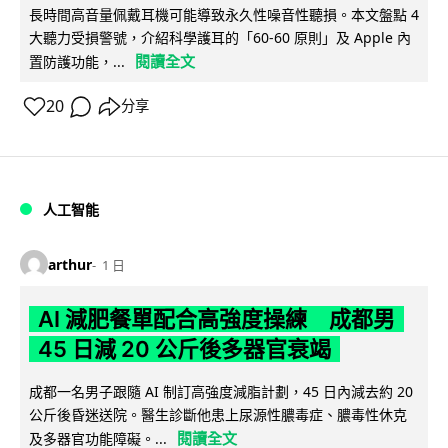
長時間高音量佩戴耳機可能導致永久性噪音性聽損。本文盤點 4
大聽力受損警號，介紹科學護耳的「60-60 原則」及 Apple 內
閱讀全文
置防護功能，...
20
分享
人工智能
arthur
1 日
AI 減肥餐單配合高強度操練 成都男
45 日減 20 公斤後多器官衰竭
成都一名男子跟隨 AI 制訂高強度減脂計劃，45 日內減去約 20
公斤後昏迷送院。醫生診斷他患上尿源性膿毒症、膿毒性休克
閱讀全文
及多器官功能障礙。...