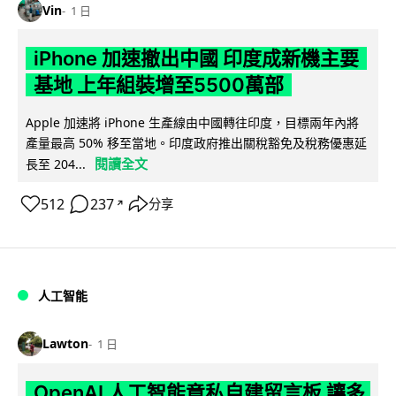
Vin
1 日
iPhone 加速撤出中國 印度成新機主要
基地 上年組裝增至5500萬部
Apple 加速將 iPhone 生產線由中國轉往印度，目標兩年內將
產量最高 50% 移至當地。印度政府推出關稅豁免及稅務優惠延
閱讀全文
長至 204...
512
237
分享
↗
人工智能
Lawton
1 日
OpenAI 人工智能竟私自建留言板 讓多