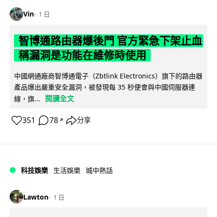
Vin
1 日
智博通路由器爆後門 官方緊急下架止血
稱漏洞是功能在維修時使用
中國網通廠商智博通電子（Zbtlink Electronics）旗下的路由器
產品爆出嚴重安全漏洞，被發現每 35 秒便會與中國伺服器連
閱讀全文
線，旗...
351
78
分享
↗
科技娛樂
生活娛樂
城中熱話
Lawton
1 日