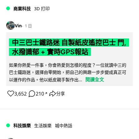
商業科技
3D 打印
Vin
1 日
中三巴士鐵路迷 自製紙皮遙控巴士 門,
水撥識郁 + 實時GPS報站
如果你熱愛一件事，你會熱愛到怎樣的程度？一位就讀中三的
巴士鐵路迷，選擇由零開始，把自己的興趣一步步變成真正可
閱讀全文
以運作的作品。他以紙皮親手製作出...
3,652
210
分享
↗
科技娛樂
生活娛樂
城中熱話