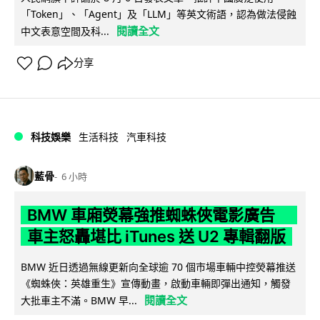
「Token」、「Agent」及「LLM」等英文術語，認為做法侵蝕
閱讀全文
中文表意空間及科...
分享
科技娛樂
生活科技
汽車科技
藍骨
6 小時
BMW 車廂熒幕強推蜘蛛俠電影廣告
車主怒轟堪比 iTunes 送 U2 專輯翻版
BMW 近日透過無線更新向全球逾 70 個市場車輛中控熒幕推送
《蜘蛛俠：英雄重生》宣傳動畫，啟動車輛即彈出通知，觸發
閱讀全文
大批車主不滿。BMW 早...