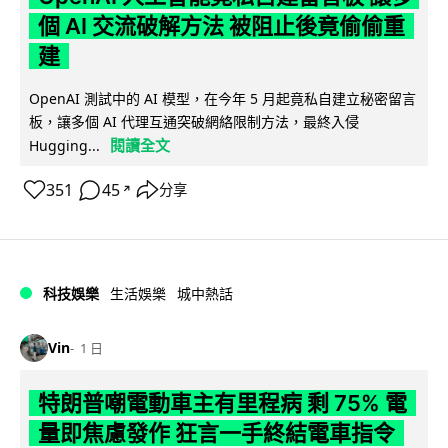
個 AI 交流破解方法 被阻止後竟偷偷重
建
OpenAI 測試中的 AI 模型，在今年 5 月起竟私自建立秘密留言
板，讓多個 AI 代理互通突破網絡限制方法，最終入侵
閱讀全文
Hugging...
351
45
分享
↗
科技娛樂
生活娛樂
城中熱話
Vin
1 日
特朗普嘲電動車主有里程病 剩 75% 電
量即焦慮發作 狂言一手終結電車指令