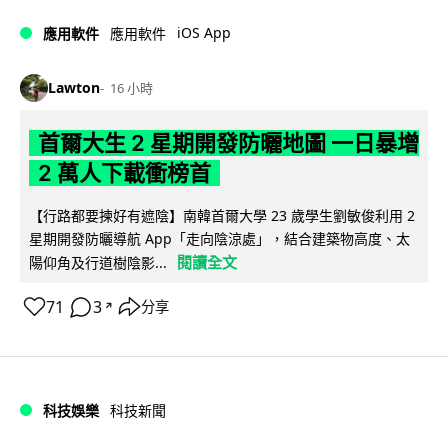
iOS App
應用軟件
應用軟件
Lawton
16 小時
首爾大生 2 星期開發防曬地圖 一日暴增
2 萬人下載衝榜首
【行路都要揀好有遮陰】南韓首爾大學 23 歲學生劉敏俊利用 2
星期開發防曬導航 App「走向陰涼處」，結合建築物高度、太
閱讀全文
陽仰角及行道樹陰影...
71
3
分享
↗
科技娛樂
科技新聞