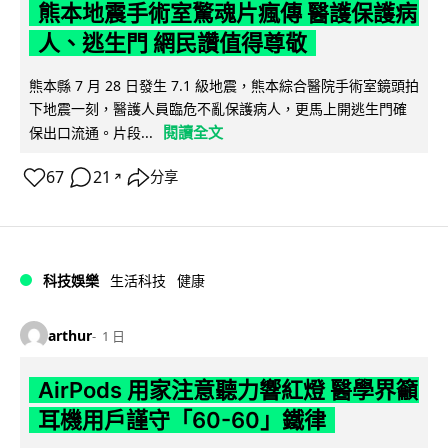
熊本地震手術室驚魂片瘋傳 醫護保護病
人、逃生門 網民讚值得尊敬
熊本縣 7 月 28 日發生 7.1 級地震，熊本綜合醫院手術室鏡頭拍
下地震一刻，醫護人員臨危不亂保護病人，更馬上開逃生門確
閱讀全文
保出口流通。片段...
67
21
分享
↗
科技娛樂
生活科技
健康
arthur
1 日
AirPods 用家注意聽力響紅燈 醫學界籲
耳機用戶謹守「60-60」鐵律