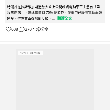
特朗普在拉斯維加斯造勢大會上公開嘲諷電動車車主患有「里
程焦慮病」，聲稱電量剩 75% 便發作，並重申已廢除電動車強
閱讀全文
制令。惟專業車媒隨即反駁，...
608
270
分享
↗
ADVERTISEMENT