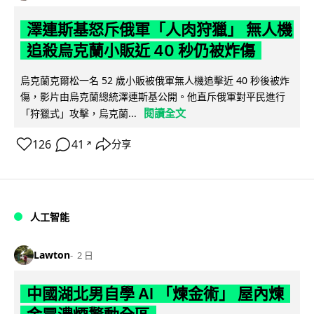
澤連斯基怒斥俄軍「人肉狩獵」 無人機
追殺烏克蘭小販近 40 秒仍被炸傷
烏克蘭克爾松一名 52 歲小販被俄軍無人機追擊近 40 秒後被炸
傷，影片由烏克蘭總統澤連斯基公開。他直斥俄軍對平民進行
閱讀全文
「狩獵式」攻擊，烏克蘭...
126
41
分享
↗
人工智能
Lawton
2 日
中國湖北男自學 AI 「煉金術」 屋內煉