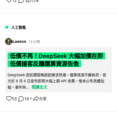
12
分享
人工智能
Lawton
13 小時
低價不再！DeepSeek 大幅加價在即
低價搶客反釀運算資源告急
DeepSeek 因低價策略掀起需求熱潮，運算資源不勝負荷，官
方於 8 月 6 日宣布即將大幅上調 API 收費，惟未公布具體加
閱讀全文
幅。事件與...
53
16
分享
↗