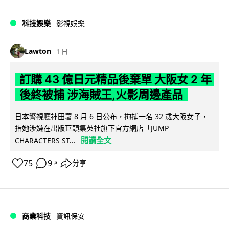
科技娛樂
影視娛樂
Lawton
1 日
訂購 43 億日元精品後棄單 大阪女 2 年
後終被捕 涉海賊王,火影周邊產品
日本警視廳神田署 8 月 6 日公布，拘捕一名 32 歲大阪女子，
指她涉嫌在出版巨頭集英社旗下官方網店「JUMP
閱讀全文
CHARACTERS ST...
75
9
分享
↗
商業科技
資訊保安