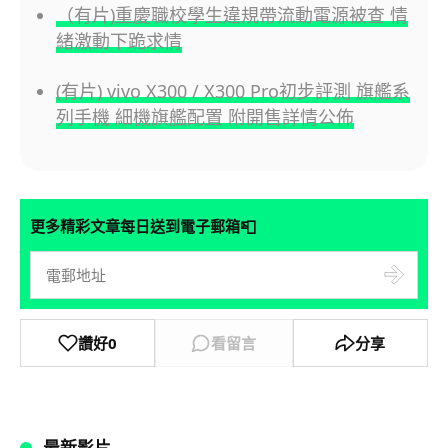
（有片)重慶職校學生違規帶流動電源被查 情
緒激動下跪求情
(有片) vivo X300 / X300 Pro初步評測 旗艦系
列手機 細機旗艦配置 附開售詳情公佈
📮
更多精彩文章每日送到電子郵箱
讚好
0
看留言
分享
最新影片