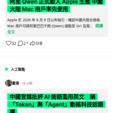
阿里 Qwen 正式駁入 Apple 生態 中國
大陸 Mac 用戶率先使用
Apple 於 2026 年 8 月 8 日公布指引，確認中國大陸合資格
閱讀
Mac 用戶可將阿里巴巴千問 (Qwen) 接駁至 Siri 及寫...
全文
32
2
分享
↗
人工智能
藍骨
18 小時
中國官媒批評 AI 術語濫用英文 稱
「Token」與「Agent」動搖科技話語
權