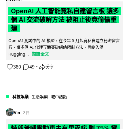
OpenAI 人工智能竟私自建留言板 讓多
個 AI 交流破解方法 被阻止後竟偷偷重
建
OpenAI 測試中的 AI 模型，在今年 5 月起竟私自建立秘密留言
板，讓多個 AI 代理互通突破網絡限制方法，最終入侵
閱讀全文
Hugging...
380
49
分享
↗
科技娛樂
生活娛樂
城中熱話
Vin
2 日
特朗普嘲電動車主有里程病 剩 75% 電