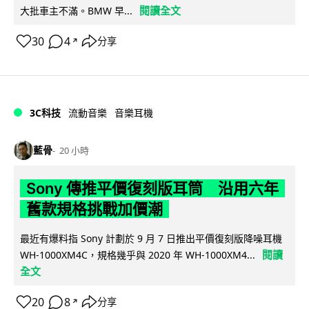
閱讀全文
大批車主不滿。BMW 早...
30
4
分享
↗
3C科技
流動音樂
音樂耳機
藍骨
20 小時
Sony 傳推平價復刻版耳筒 沿用六年
舊款規格挑戰加價潮
最近有爆料指 Sony 計劃於 9 月 7 日推出平價復刻版降噪耳機
閱讀
WH-1000XM4C，規格幾乎與 2020 年 WH-1000XM4...
全文
20
8
分享
↗