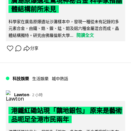
廣島原爆遺址驚現神秘合金 科學家指晶
體結構前所未見
科學家在廣島原爆遺址沙灘樣本中，發現一種從未有記錄的多
元素合金，由鐵、鉻、鎳、錳、鉬及鋁六種金屬混合而成，晶
閱讀全文
體結構獨特。研究由佛羅倫斯大學...
分享
科技娛樂
生活娛樂
城中熱話
Lawton
2 小時
港鐵紅磡站現「黐地銀包」 原來是藝術
品呃足全港市民兩年