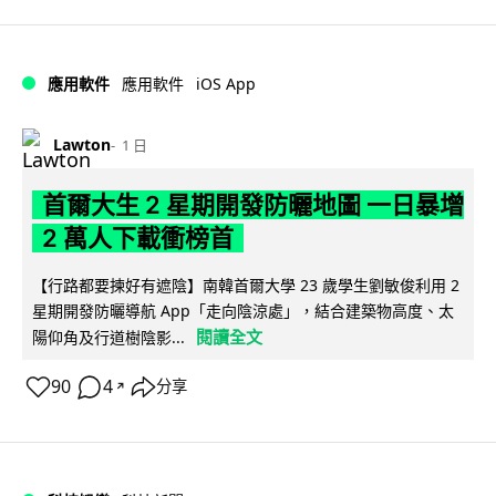
iOS App
應用軟件
應用軟件
Lawton
1 日
首爾大生 2 星期開發防曬地圖 一日暴增
2 萬人下載衝榜首
【行路都要揀好有遮陰】南韓首爾大學 23 歲學生劉敏俊利用 2
星期開發防曬導航 App「走向陰涼處」，結合建築物高度、太
閱讀全文
陽仰角及行道樹陰影...
90
4
分享
↗