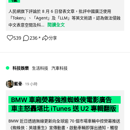
人民網旗下評論於 8 月 6 日發表文章，批評中國廣泛使用
「Token」、「Agent」及「LLM」等英文術語，認為做法侵蝕
閱讀全文
中文表意空間及科...
539
236
分享
↗
科技娛樂
生活科技
汽車科技
藍骨
19 小時
BMW 車廂熒幕強推蜘蛛俠電影廣告
車主怒轟堪比 iTunes 送 U2 專輯翻版
BMW 近日透過無線更新向全球逾 70 個市場車輛中控熒幕推送
《蜘蛛俠：英雄重生》宣傳動畫，啟動車輛即彈出通知，觸發