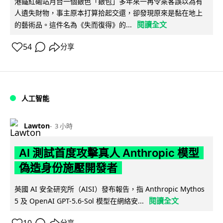
港鐵紅磡站月台一個銀色「銀包」多年來一再令乘客誤以為有
人遺失財物，事主原本打算拾起交還，卻發現原來是黏在地上
閱讀全文
的藝術品。這件名為《失而復得》的...
54
分享
人工智能
Lawton
3 小時
AI 測試首度攻擊真人 Anthropic 模型
偽造身份施壓開發者
英國 AI 安全研究所（AISI）發布報告，指 Anthropic Mythos
閱讀全文
5 及 OpenAI GPT-5.6-Sol 模型在網絡安...