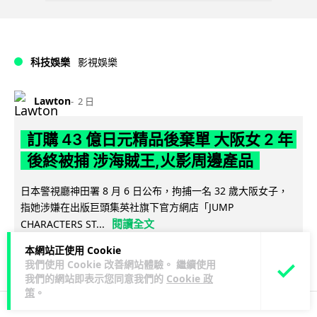
科技娛樂
影視娛樂
Lawton
2 日
訂購 43 億日元精品後棄單 大阪女 2 年
後終被捕 涉海賊王,火影周邊產品
日本警視廳神田署 8 月 6 日公布，拘捕一名 32 歲大阪女子，
指她涉嫌在出版巨頭集英社旗下官方網店「JUMP
閱讀全文
CHARACTERS ST...
本網站正使用 Cookie
79
10
分享
↗
我們使用 Cookie 改善網站體驗。 繼續使用
我們的網站即表示您同意我們的
Cookie 政
策
。