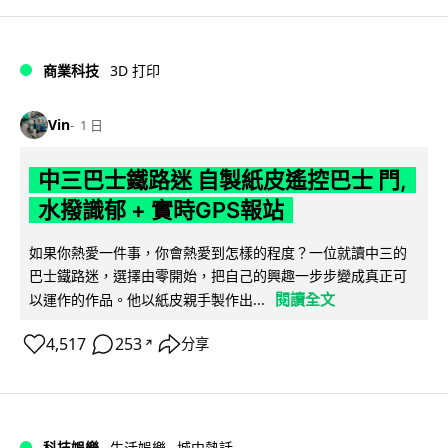
商業科技
3D 打印
Vin
1 日
中三巴士鐵路迷 自製紙皮遙控巴士 門,
水撥識郁 + 實時GPS報站
如果你熱愛一件事，你會熱愛到怎樣的程度？一位就讀中三的
巴士鐵路迷，選擇由零開始，把自己的興趣一步步變成真正可
閱讀全文
以運作的作品。他以紙皮親手製作出...
4,517
253
分享
↗
科技娛樂
生活娛樂
城中熱話