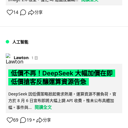
14
分享
人工智能
Lawton
1 日
低價不再！DeepSeek 大幅加價在即
低價搶客反釀運算資源告急
DeepSeek 因低價策略掀起需求熱潮，運算資源不勝負荷，官
方於 8 月 6 日宣布即將大幅上調 API 收費，惟未公布具體加
閱讀全文
幅。事件與...
69
19
分享
↗