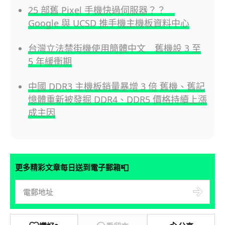
25 部舊 Pixel 手機快過伺服器？？
Google 與 UCSD 推手機主機板資料中心
台灣立法禁街機使用簡體中文 舊機設 3 至
5 年緩衝期
中國 DDR3 主機板銷量暴增 3 倍 舊機、舊記
憶體重新被發掘 DDR4、DDR5 價格持續上漲
成主因
📮
更多精彩文章每日送到電子郵箱