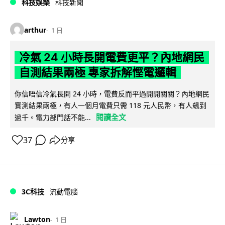
科技娛樂
科技新聞
arthur
1 日
冷氣 24 小時長開電費更平？內地網民
自測結果兩極 專家拆解慳電邏輯
你信唔信冷氣長開 24 小時，電費反而平過開開關關？內地網民
實測結果兩極，有人一個月電費只需 118 元人民幣，有人飆到
閱讀全文
過千。電力部門話不能...
37
分享
3C科技
流動電腦
Lawton
1 日