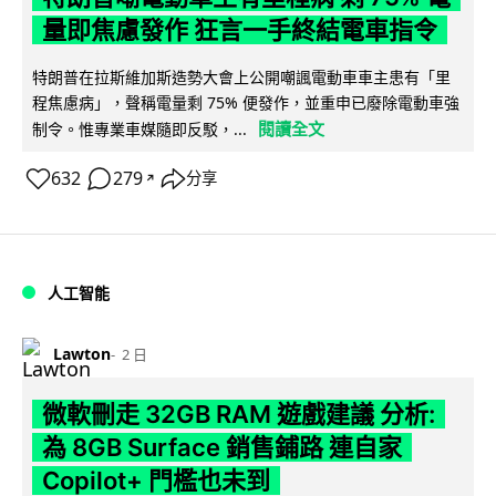
量即焦慮發作 狂言一手終結電車指令
特朗普在拉斯維加斯造勢大會上公開嘲諷電動車車主患有「里
程焦慮病」，聲稱電量剩 75% 便發作，並重申已廢除電動車強
閱讀全文
制令。惟專業車媒隨即反駁，...
632
279
分享
↗
人工智能
Lawton
2 日
微軟刪走 32GB RAM 遊戲建議 分析:
為 8GB Surface 銷售鋪路 連自家
Copilot+ 門檻也未到