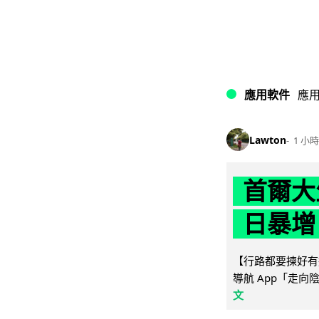
應用軟件
應
Lawton
1 小時
首爾大
日暴增
【行路都要揀好有遮
導航 App「走向
文