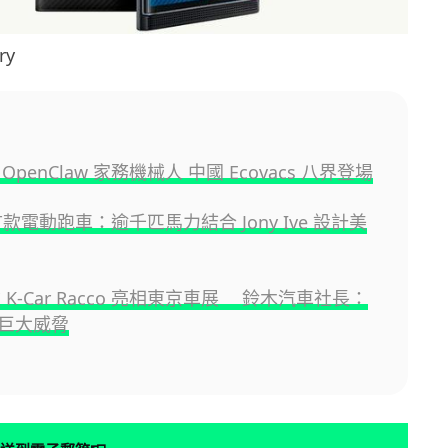
ry
OpenClaw 家務機械人 中國 Ecovacs 八界登場
ri 首款電動跑車：逾千匹馬力結合 Jony Ive 設計美
款 K-Car Racco 亮相東京車展 鈴木汽車社長：
巨大威脅