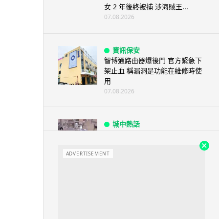
女 2 年後終被捕 涉海賊王...
07.08.2026
資訊保安
智博通路由器爆後門 官方緊急下
架止血 稱漏洞是功能在維修時使
用
07.08.2026
城中熱話
熊本地震手術室驚魂片瘋傳 醫護
保護病人、逃生門 網民讚值得
尊...
ADVERTISEMENT
07.08.2026
健康
AirPods 用家注意聽力響紅燈 醫
學界籲耳機用戶謹守「60-60」...