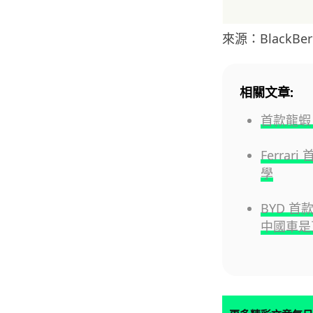
來源：BlackBer
相關文章:
首款龍蝦 
Ferra
學
BYD 首
中國車是