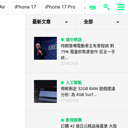
Air
iPhone 17
iPhone 17 Pro
AirPods Pro 3
Ap
最新文章
全部
城中熱話
特朗普嘲電動車主有里程病 剩
75% 電量即焦慮發作 狂言一手
終...
07.08.2026
人工智能
微軟刪走 32GB RAM 遊戲建議
分析: 為 8GB Surf...
07.08.2026
影視娛樂
訂購 43 億日元精品後棄單 大阪