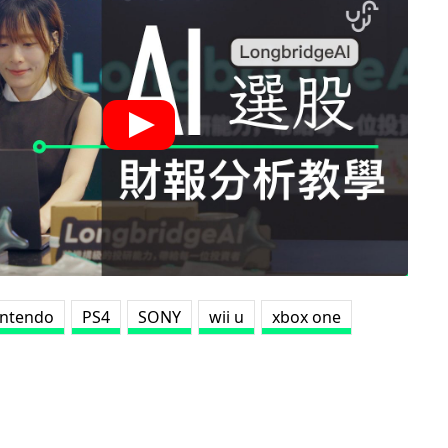
intendo
PS4
SONY
wii u
xbox one