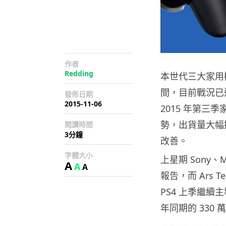
作者
Redding
本世代三大家用機 
間，目前戰況已進入
發佈日期
2015-11-06
2015 年第三
勢，出貨量大幅拋
閱讀時間
3分鐘
改善。
字體大小
上星期 Sony、
A
A
A
報告，而 Ars 
PS4 上季繼續
年同期的 330