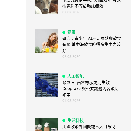
指專利不等於臨床療效
02.08.2026
健康
研究：青少年 ADHD 症狀與飲食
有關 地中海飲食吃得多集中力較
好
02.08.2026
人工智能
歐盟 AI 內容標示規則生效
Deepfake 與公共議題內容須明
確申...
01.08.2026
生活科技
美國收緊外國機械人入口限制