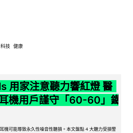
活科技
健康
ods 用家注意聽力響紅燈 醫
耳機用戶謹守「60-60」鐵
耳機可能導致永久性噪音性聽損。本文盤點 4 大聽力受損警