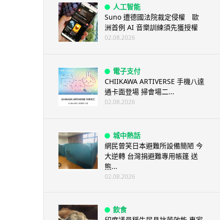
人工智能
Suno 遭德國法院裁定侵權 歐
洲首例 AI 音樂訓練須先獲授權
02.08.2026
電子支付
CHIIKAWA ARTIVERSE 手機八達
通卡面登場 掃會場二...
02.08.2026
城中熱話
網民曾笑日本避難所設備簡陋 今
大逆轉 台灣捐避難專用帳篷 送
熊...
02.08.2026
飲食
印度議員稱牛尿具抗菌效能 專家