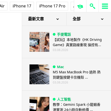
Air
iPhone 17
iPhone 17 Pro
AirPods Pro 3
Ap
最新文章
全部
手提電話
【試玩】本地製作《HK Driving
Game》真實路線重現 操控有...
03.08.2026
Mac
M5 Max MacBook Pro 過熱 熱
到鍵盤按鍵卡住機殼 ...
03.08.2026
人工智能
教學：Gemini Spark 小龍蝦香
港實測 24小時自動格價 ...