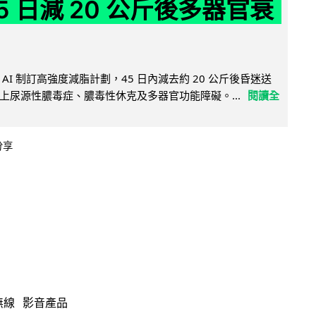
5 日減 20 公斤後多器官衰
AI 制訂高強度減脂計劃，45 日內減去約 20 公斤後昏迷送
上尿源性膿毒症、膿毒性休克及多器官功能障礙。...
閱讀全
分享
無線
影音產品