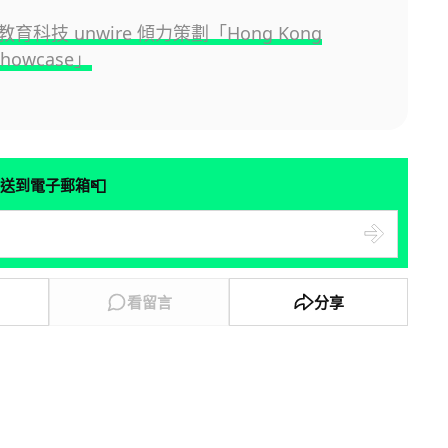
育科技 unwire 傾力策劃「Hong Kong
Showcase」
📮
送到電子郵箱
看留言
分享