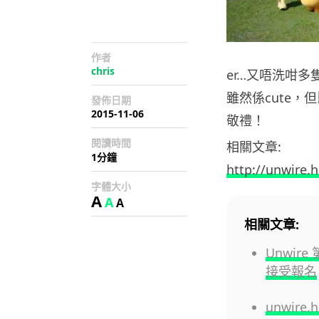
作者
chris
er…又唔洗咁多
雖然係cute，
發佈日期
2015-11-06
敬禮！
閱讀時間
相關文章:
1分鐘
http://unwire.h
字體大小
A
A
A
相關文章:
Unwire
接受報名
unwire