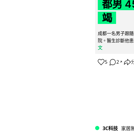
都男 4
竭
成都一名男子跟隨 
院。醫生診斷他患
文
5
2
↗
3C科技
家居