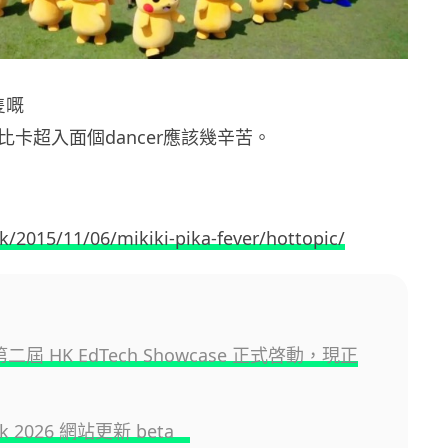
隻嘅
但比卡超入面個dancer應該幾辛苦。
k/2015/11/06/mikiki-pika-fever/hottopic/
 第二屆 HK EdTech Showcase 正式啓動，現正
.hk 2026 網站更新 beta