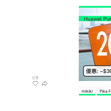
分享
mikiki
Pika 