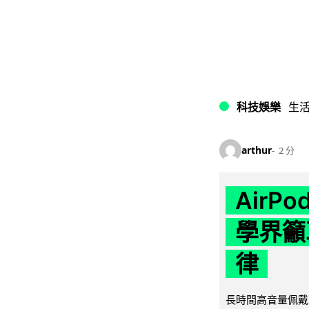
科技娛樂
生
arthur
2 分
AirP
學界籲
律
長時間高音量佩戴