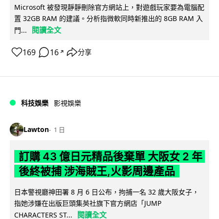
Microsoft 被發現靜靜刪除官方網站上，對遊戲玩家要為電腦配
置 32GB RAM 的建議。分析指微軟同時新推出的 8GB RAM 入
閱讀全文
門...
169
16
分享
↗
科技娛樂
影視娛樂
Lawton
1 日
訂購 43 億日元精品後棄單 大阪女 2 年
後終被捕 涉海賊王,火影周邊產品
日本警視廳神田署 8 月 6 日公布，拘捕一名 32 歲大阪女子，
指她涉嫌在出版巨頭集英社旗下官方網店「JUMP
閱讀全文
CHARACTERS ST...