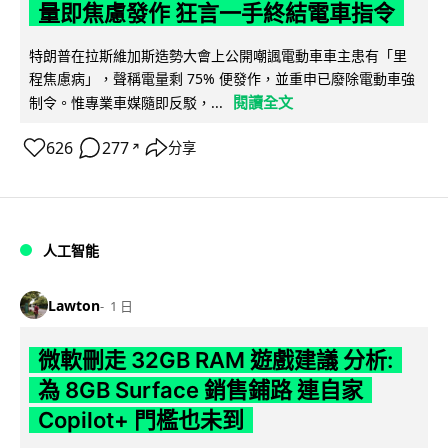
量即焦慮發作 狂言一手終結電車指令
特朗普在拉斯維加斯造勢大會上公開嘲諷電動車車主患有「里
程焦慮病」，聲稱電量剩 75% 便發作，並重申已廢除電動車強
閱讀全文
制令。惟專業車媒隨即反駁，...
626
277
分享
↗
人工智能
Lawton
1 日
微軟刪走 32GB RAM 遊戲建議 分析:
為 8GB Surface 銷售鋪路 連自家
Copilot+ 門檻也未到