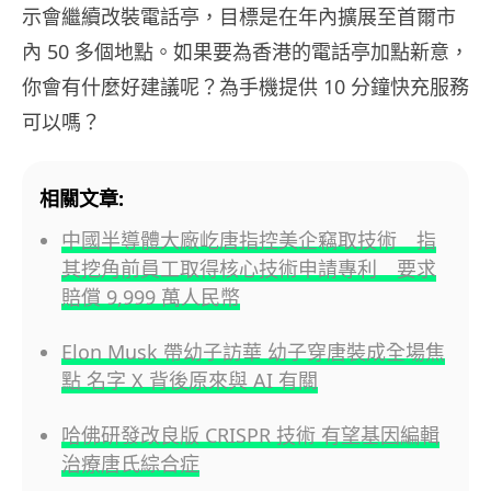
示會繼續改裝電話亭，目標是在年內擴展至首爾市
內 50 多個地點。如果要為香港的電話亭加點新意，
你會有什麼好建議呢？為手機提供 10 分鐘快充服務
可以嗎？
相關文章:
中國半導體大廠屹唐指控美企竊取技術 指
其挖角前員工取得核心技術申請專利 要求
賠償 9,999 萬人民幣
Elon Musk 帶幼子訪華 幼子穿唐裝成全場焦
點 名字 X 背後原來與 AI 有關
哈佛研發改良版 CRISPR 技術 有望基因編輯
治療唐氏綜合症