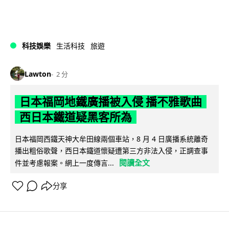
科技娛樂
生活科技
旅遊
Lawton
2 分
日本福岡地鐵廣播被入侵 播不雅歌曲
西日本鐵道疑黑客所為
日本福岡西鐵天神大牟田線兩個車站，8 月 4 日廣播系統離奇
播出粗俗歌聲，西日本鐵道懷疑遭第三方非法入侵，正調查事
閱讀全文
件並考慮報案。網上一度傳言...
分享