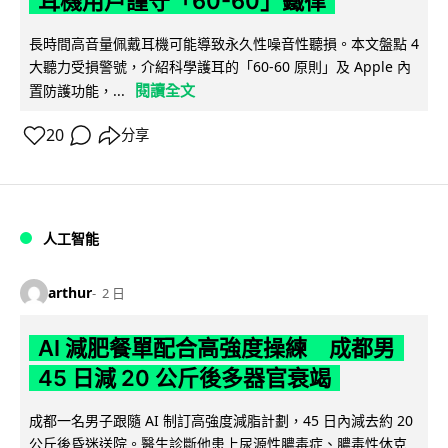
耳機用戶謹守「60-60」鐵律
長時間高音量佩戴耳機可能導致永久性噪音性聽損。本文盤點 4
大聽力受損警號，介紹科學護耳的「60-60 原則」及 Apple 內
閱讀全文
置防護功能，...
20
分享
人工智能
arthur
2 日
AI 減肥餐單配合高強度操練 成都男
45 日減 20 公斤後多器官衰竭
成都一名男子跟隨 AI 制訂高強度減脂計劃，45 日內減去約 20
公斤後昏迷送院。醫生診斷他患上尿源性膿毒症、膿毒性休克