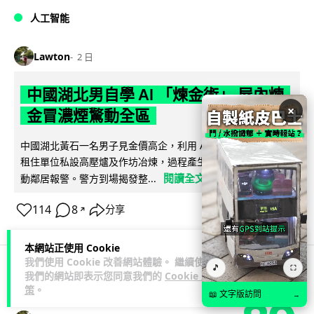
人工智能
Lawton
2 日
中國湖北男自學 AI 「煉金術」 屋內煉
×
金冒濃煙驚動全區
中國湖北黃石一名男子見金價高企，利用 AI 自學提煉黃金，在
租住單位私設高壓爐及作坊冶煉，過程產生大量刺鼻濃煙，驚
閱讀全文
動鄰居報警。警方到場揭發整...
114
8
分享
↗
本網站正使用 Cookie
我們使用 Cookie 改善網站體驗。 繼續使用
🎵
⛶
我們的網站即表示您同意我們的
Cookie 政
3C科技
流動音樂
策
。
📖 文字版訪問
→