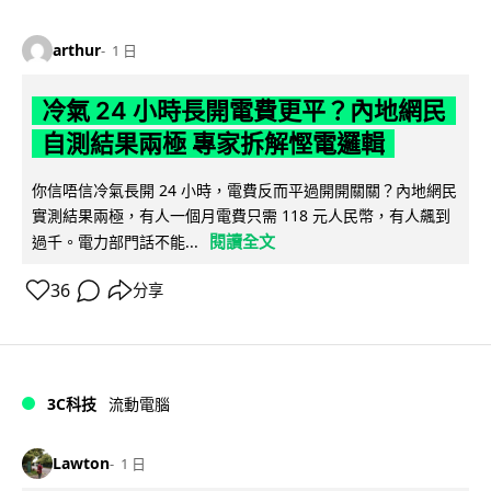
arthur
1 日
冷氣 24 小時長開電費更平？內地網民
自測結果兩極 專家拆解慳電邏輯
你信唔信冷氣長開 24 小時，電費反而平過開開關關？內地網民
實測結果兩極，有人一個月電費只需 118 元人民幣，有人飆到
閱讀全文
過千。電力部門話不能...
36
分享
3C科技
流動電腦
Lawton
1 日