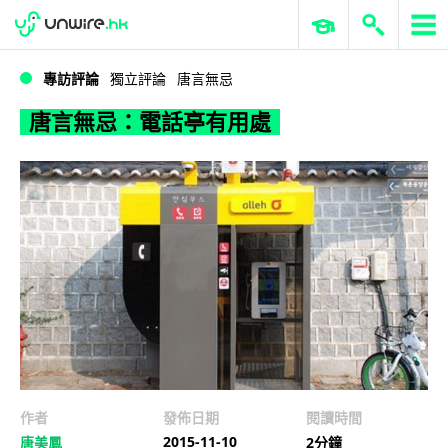
WWDC 2026
GenAI 與雲端科技專區
ERP 與商業 AI
唐言無忌：電話亭有用處
專訪評論
獨立評論
唐言無忌
唐言無忌：電話亭有用處
作者
發佈日期
閱讀時間
2015-11-10
唐美鳳
2分鐘