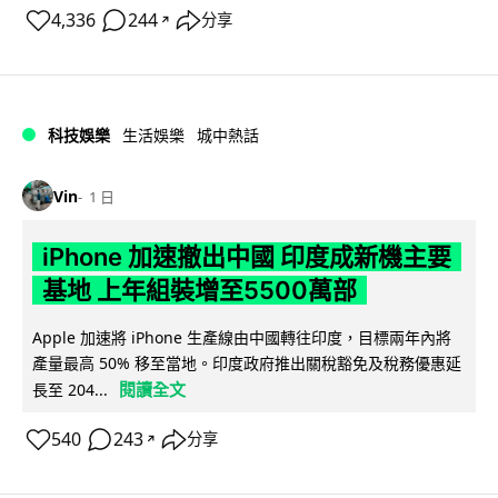
4,336
244
分享
↗
科技娛樂
生活娛樂
城中熱話
Vin
1 日
iPhone 加速撤出中國 印度成新機主要
基地 上年組裝增至5500萬部
Apple 加速將 iPhone 生產線由中國轉往印度，目標兩年內將
產量最高 50% 移至當地。印度政府推出關稅豁免及稅務優惠延
閱讀全文
長至 204...
540
243
分享
↗