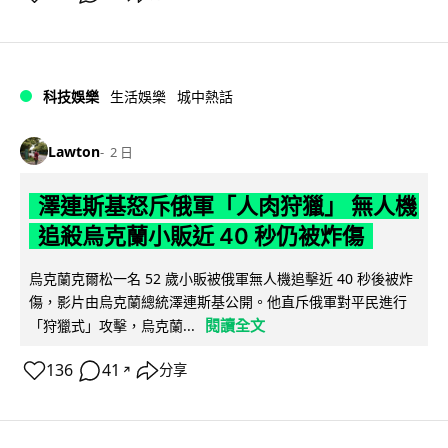
科技娛樂
生活娛樂
城中熱話
Lawton
2 日
澤連斯基怒斥俄軍「人肉狩獵」 無人機
追殺烏克蘭小販近 40 秒仍被炸傷
烏克蘭克爾松一名 52 歲小販被俄軍無人機追擊近 40 秒後被炸
傷，影片由烏克蘭總統澤連斯基公開。他直斥俄軍對平民進行
閱讀全文
「狩獵式」攻擊，烏克蘭...
136
41
分享
↗