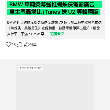
BMW 車廂熒幕強推蜘蛛俠電影廣告
車主怒轟堪比 iTunes 送 U2 專輯翻版
BMW 近日透過無線更新向全球逾 70 個市場車輛中控熒幕推送
《蜘蛛俠：英雄重生》宣傳動畫，啟動車輛即彈出通知，觸發
閱讀全文
大批車主不滿。BMW 早...
25
分享
ADVERTISEMENT