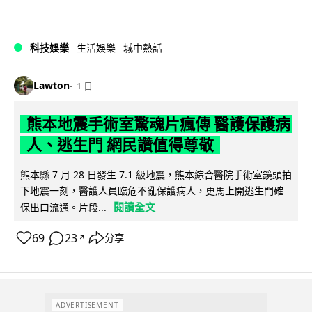
科技娛樂
生活娛樂
城中熱話
Lawton
1 日
熊本地震手術室驚魂片瘋傳 醫護保護病
人、逃生門 網民讚值得尊敬
熊本縣 7 月 28 日發生 7.1 級地震，熊本綜合醫院手術室鏡頭拍
下地震一刻，醫護人員臨危不亂保護病人，更馬上開逃生門確
閱讀全文
保出口流通。片段...
69
23
分享
↗
ADVERTISEMENT