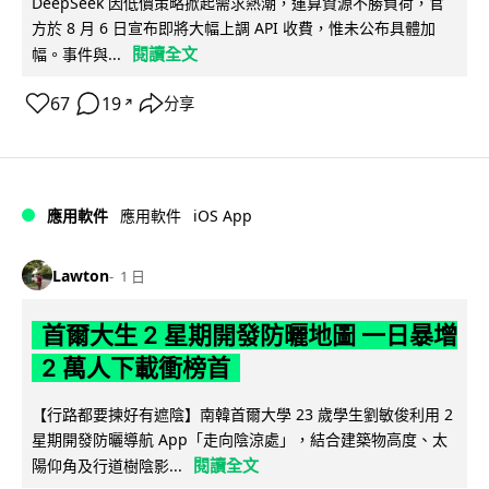
DeepSeek 因低價策略掀起需求熱潮，運算資源不勝負荷，官
方於 8 月 6 日宣布即將大幅上調 API 收費，惟未公布具體加
閱讀全文
幅。事件與...
67
19
分享
↗
iOS App
應用軟件
應用軟件
Lawton
1 日
首爾大生 2 星期開發防曬地圖 一日暴增
2 萬人下載衝榜首
【行路都要揀好有遮陰】南韓首爾大學 23 歲學生劉敏俊利用 2
星期開發防曬導航 App「走向陰涼處」，結合建築物高度、太
閱讀全文
陽仰角及行道樹陰影...