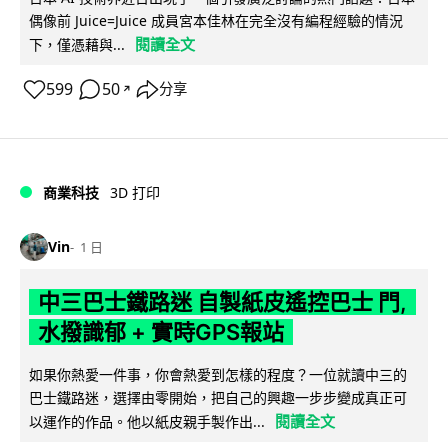
偶像前 Juice=Juice 成員宮本佳林在完全沒有編程經驗的情況
閱讀全文
下，僅憑藉與...
599
50
分享
↗
商業科技
3D 打印
Vin
1 日
中三巴士鐵路迷 自製紙皮遙控巴士 門,
水撥識郁 + 實時GPS報站
如果你熱愛一件事，你會熱愛到怎樣的程度？一位就讀中三的
巴士鐵路迷，選擇由零開始，把自己的興趣一步步變成真正可
閱讀全文
以運作的作品。他以紙皮親手製作出...