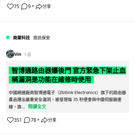
75
9
分享
↗
商業科技
資訊保安
Vin
1 日
智博通路由器爆後門 官方緊急下架止血
稱漏洞是功能在維修時使用
中國網通廠商智博通電子（Zbtlink Electronics）旗下的路由器
產品爆出嚴重安全漏洞，被發現每 35 秒便會與中國伺服器連
閱讀全文
線，旗...
351
78
分享
↗