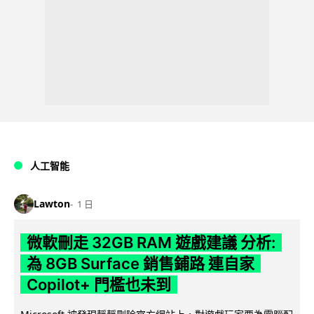
人工智能
Lawton
1 日
微軟刪走 32GB RAM 遊戲建議 分析:
為 8GB Surface 銷售鋪路 連自家
Copilot+ 門檻也未到