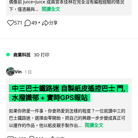
偶像前 Juice=Juice 成員宮本佳林在完全沒有編程經驗的情況
閱讀全文
下，僅憑藉與...
571
49
分享
↗
商業科技
3D 打印
Vin
1 日
中三巴士鐵路迷 自製紙皮遙控巴士 門,
水撥識郁 + 實時GPS報站
如果你熱愛一件事，你會熱愛到怎樣的程度？一位就讀中三的
巴士鐵路迷，選擇由零開始，把自己的興趣一步步變成真正可
閱讀全文
以運作的作品。他以紙皮親手製作出...