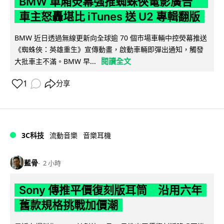
BMW 車廂熒幕強推蜘蛛俠電影廣告
車主怒轟堪比 iTunes 送 U2 專輯翻版
BMW 近日透過無線更新向全球逾 70 個市場車輛中控熒幕推送
《蜘蛛俠：英雄重生》宣傳動畫，啟動車輛即彈出通知，觸發
閱讀全文
大批車主不滿。BMW 早...
1
分享
3C科技
流動音樂
音樂耳機
藍骨
2 小時
Sony 傳推平價復刻版耳筒 沿用六年
舊款規格挑戰加價潮