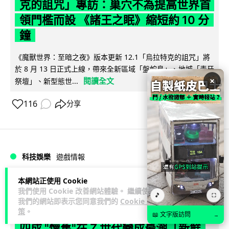
克的詛咒」專訪：巢穴不為提高世界首
領門檻而設 《諸王之眠》縮短約 10 分
鐘
《魔獸世界：至暗之夜》版本更新 12.1「烏拉特克的詛咒」將
於 8 月 13 日正式上線，帶來全新區域「盤蛇島」、地城「毒牙
×
閱讀全文
祭壇」、新型態世...
116
分享
科技娛樂
遊戲情報
本網站正使用 Cookie
Lawton
2 日
我們使用 Cookie 改善網站體驗。 繼續使用
🎵
⛶
我們的網站即表示您同意我們的
Cookie 政
日本二手遊戲店減 90% 門市 業績反增
策
。
📖 文字版訪問
→
四成 "懷舊"在 Z 世代變成最潮「新鮮