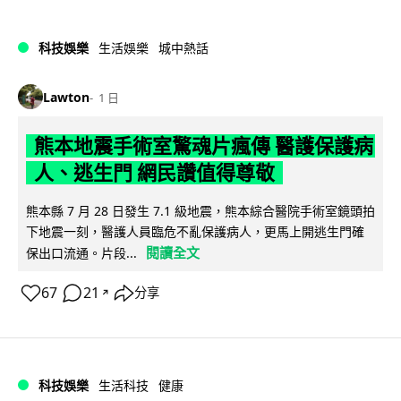
科技娛樂
生活娛樂
城中熱話
Lawton
1 日
熊本地震手術室驚魂片瘋傳 醫護保護病
人、逃生門 網民讚值得尊敬
熊本縣 7 月 28 日發生 7.1 級地震，熊本綜合醫院手術室鏡頭拍
下地震一刻，醫護人員臨危不亂保護病人，更馬上開逃生門確
閱讀全文
保出口流通。片段...
67
21
分享
↗
科技娛樂
生活科技
健康