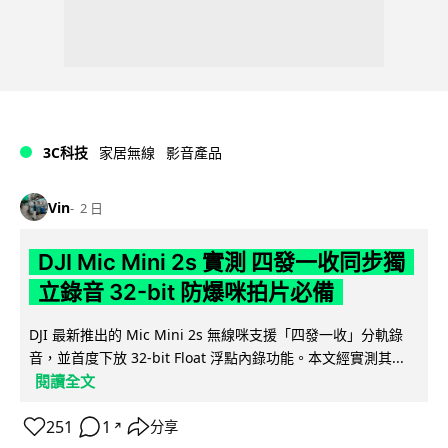
3C科技
家居無線
影音產品
Vin
2 日
DJI Mic Mini 2s 實測 四發一收同步獨
立錄音 32-bit 防爆咪拍片必備
DJI 最新推出的 Mic Mini 2s 無線咪支援「四發一收」分軌錄
音，並首度下放 32-bit Float 浮點內錄功能。本文經實測其...
閱讀全文
251
1
分享
↗