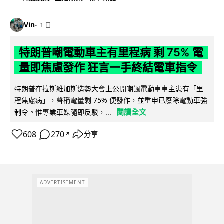
Vin
1 日
特朗普嘲電動車主有里程病 剩 75% 電
量即焦慮發作 狂言一手終結電車指令
特朗普在拉斯維加斯造勢大會上公開嘲諷電動車車主患有「里
程焦慮病」，聲稱電量剩 75% 便發作，並重申已廢除電動車強
閱讀全文
制令。惟專業車媒隨即反駁，...
608
270
分享
↗
ADVERTISEMENT