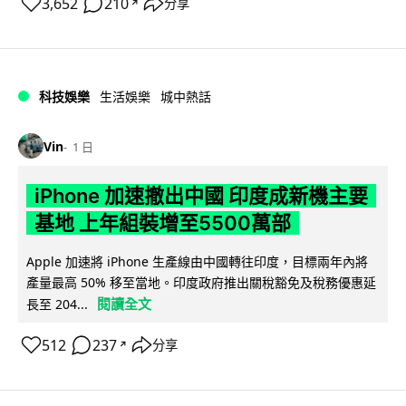
3,652
210
分享
↗
科技娛樂
生活娛樂
城中熱話
Vin
1 日
iPhone 加速撤出中國 印度成新機主要
基地 上年組裝增至5500萬部
Apple 加速將 iPhone 生產線由中國轉往印度，目標兩年內將
產量最高 50% 移至當地。印度政府推出關稅豁免及稅務優惠延
閱讀全文
長至 204...
512
237
分享
↗