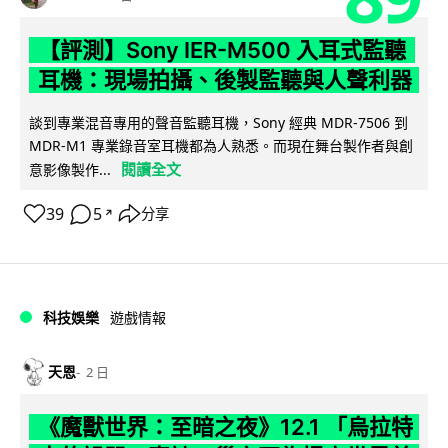
【評測】Sony IER-M500 入耳式監聽
耳機：現場拍攝、後製監聽與人聲利器
談到專業混音專用的聲音監聽耳機，Sony 經典 MDR-7506 到
MDR-M1 專業錄音室耳機都為人熟悉。而現在舞台製作者與創
閱讀全文
意影像製作...
39
5
分享
↗
科技娛樂
遊戲情報
天恩
2 日
《魔獸世界：至暗之夜》12.1 「烏拉特