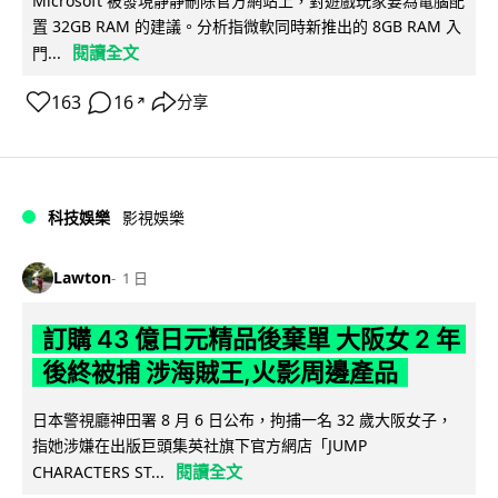
Microsoft 被發現靜靜刪除官方網站上，對遊戲玩家要為電腦配
置 32GB RAM 的建議。分析指微軟同時新推出的 8GB RAM 入
閱讀全文
門...
163
16
分享
↗
科技娛樂
影視娛樂
Lawton
1 日
訂購 43 億日元精品後棄單 大阪女 2 年
後終被捕 涉海賊王,火影周邊產品
日本警視廳神田署 8 月 6 日公布，拘捕一名 32 歲大阪女子，
指她涉嫌在出版巨頭集英社旗下官方網店「JUMP
閱讀全文
CHARACTERS ST...