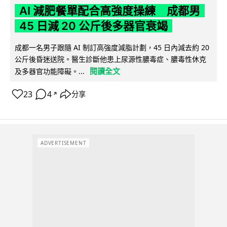
AI 減肥餐單配合高強度操練 成都男
45 日減 20 公斤後多器官衰竭
成都一名男子跟隨 AI 制訂高強度減脂計劃，45 日內減去約 20
公斤後昏迷送院。醫生診斷他患上尿源性膿毒症、膿毒性休克
閱讀全文
及多器官功能障礙。...
23
4
分享
↗
ADVERTISEMENT