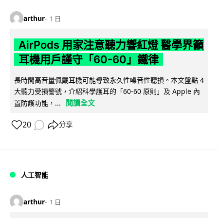
arthur
1 日
AirPods 用家注意聽力響紅燈 醫學界籲
耳機用戶謹守「60-60」鐵律
長時間高音量佩戴耳機可能導致永久性噪音性聽損。本文盤點 4
大聽力受損警號，介紹科學護耳的「60-60 原則」及 Apple 內
閱讀全文
置防護功能，...
20
分享
人工智能
arthur
1 日