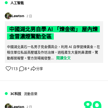
人工智能
Lawton
2 日
中國湖北男自學 AI 「煉金術」 屋內煉
金冒濃煙驚動全區
中國湖北黃石一名男子見金價高企，利用 AI 自學提煉黃金，在
租住單位私設高壓爐及作坊冶煉，過程產生大量刺鼻濃煙，驚
閱讀全文
動鄰居報警。警方到場揭發整...
113
8
分享
↗
3C科技
流動音樂
89
Lawton
2 日