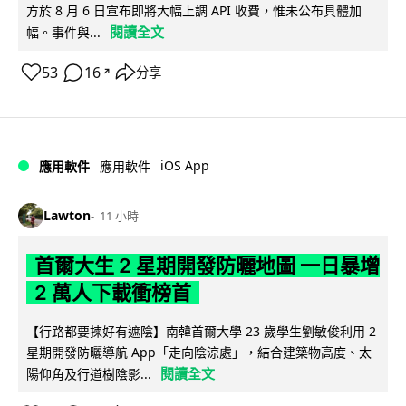
方於 8 月 6 日宣布即將大幅上調 API 收費，惟未公布具體加
閱讀全文
幅。事件與...
53
16
分享
↗
iOS App
應用軟件
應用軟件
Lawton
11 小時
首爾大生 2 星期開發防曬地圖 一日暴增
2 萬人下載衝榜首
【行路都要揀好有遮陰】南韓首爾大學 23 歲學生劉敏俊利用 2
星期開發防曬導航 App「走向陰涼處」，結合建築物高度、太
閱讀全文
陽仰角及行道樹陰影...