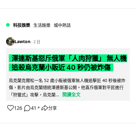
科技娛樂
生活娛樂
城中熱話
Lawton
2 日
澤連斯基怒斥俄軍「人肉狩獵」 無人機
追殺烏克蘭小販近 40 秒仍被炸傷
烏克蘭克爾松一名 52 歲小販被俄軍無人機追擊近 40 秒後被炸
傷，影片由烏克蘭總統澤連斯基公開。他直斥俄軍對平民進行
閱讀全文
「狩獵式」攻擊，烏克蘭...
126
41
分享
↗