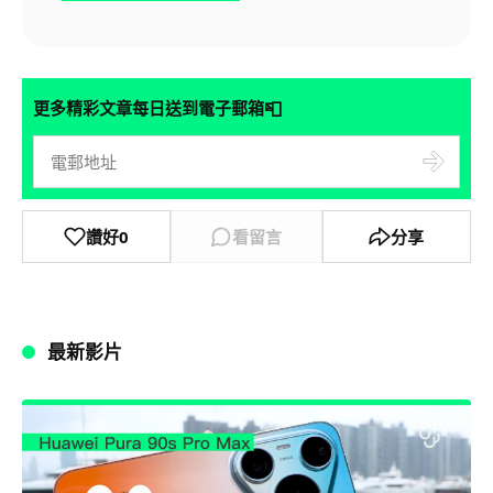
📮
更多精彩文章每日送到電子郵箱
讚好
0
看留言
分享
最新影片