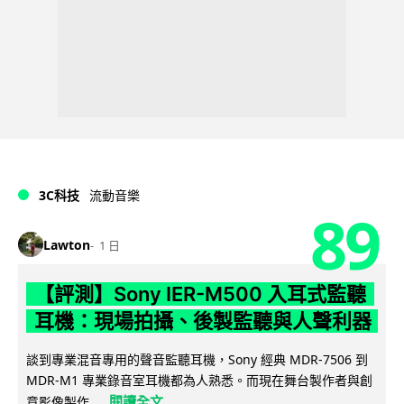
3C科技
流動音樂
89
Lawton
1 日
【評測】Sony IER-M500 入耳式監聽
耳機：現場拍攝、後製監聽與人聲利器
談到專業混音專用的聲音監聽耳機，Sony 經典 MDR-7506 到
MDR-M1 專業錄音室耳機都為人熟悉。而現在舞台製作者與創
閱讀全文
意影像製作...