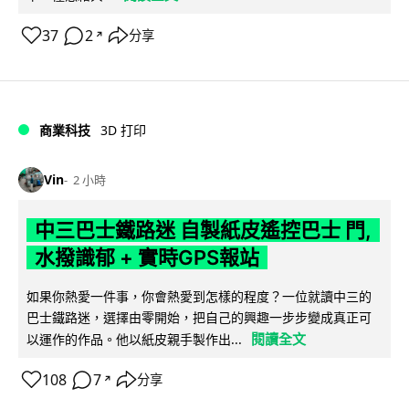
37
2
分享
↗
商業科技
3D 打印
Vin
2 小時
中三巴士鐵路迷 自製紙皮遙控巴士 門,
水撥識郁 + 實時GPS報站
如果你熱愛一件事，你會熱愛到怎樣的程度？一位就讀中三的
巴士鐵路迷，選擇由零開始，把自己的興趣一步步變成真正可
閱讀全文
以運作的作品。他以紙皮親手製作出...
108
7
分享
↗