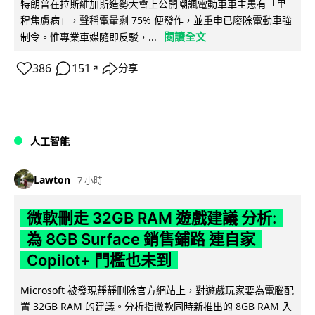
特朗普在拉斯維加斯造勢大會上公開嘲諷電動車車主患有「里
程焦慮病」，聲稱電量剩 75% 便發作，並重申已廢除電動車強
閱讀全文
制令。惟專業車媒隨即反駁，...
386
151
分享
↗
人工智能
Lawton
7 小時
微軟刪走 32GB RAM 遊戲建議 分析:
為 8GB Surface 銷售鋪路 連自家
Copilot+ 門檻也未到
Microsoft 被發現靜靜刪除官方網站上，對遊戲玩家要為電腦配
置 32GB RAM 的建議。分析指微軟同時新推出的 8GB RAM 入