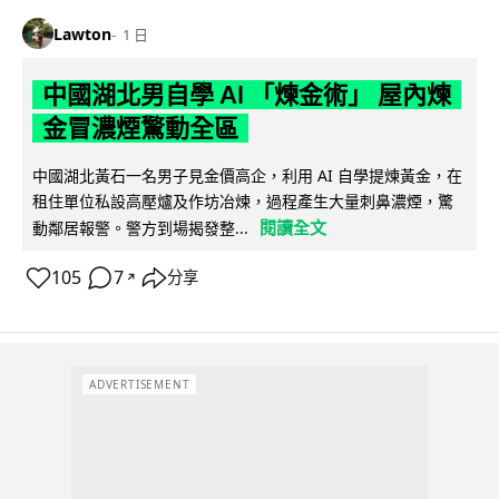
Lawton
1 日
中國湖北男自學 AI 「煉金術」 屋內煉
金冒濃煙驚動全區
中國湖北黃石一名男子見金價高企，利用 AI 自學提煉黃金，在
租住單位私設高壓爐及作坊冶煉，過程產生大量刺鼻濃煙，驚
閱讀全文
動鄰居報警。警方到場揭發整...
105
7
分享
↗
ADVERTISEMENT