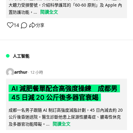
大聽力受損警號，介紹科學護耳的「60-60 原則」及 Apple 內
閱讀全文
置防護功能，...
14
分享
人工智能
arthur
12 小時
AI 減肥餐單配合高強度操練 成都男
45 日減 20 公斤後多器官衰竭
成都一名男子跟隨 AI 制訂高強度減脂計劃，45 日內減去約 20
公斤後昏迷送院。醫生診斷他患上尿源性膿毒症、膿毒性休克
閱讀全文
及多器官功能障礙。...