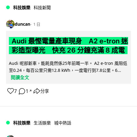
科技娛樂
科技新聞
duncan
1 日
Audi 最慳電量產車現身 A2 e-tron 迷
彩造型曝光 快充 26 分鐘充滿 8 成電
Audi 呢部新車，能耗竟然係25年前嘅一半。 A2 e-tron 風阻低
至0.24，每百公里只需12.8 kWh，一度電行到7.8公里。6...
閱讀全文
7
1
分享
↗
科技娛樂
生活娛樂
城中熱話