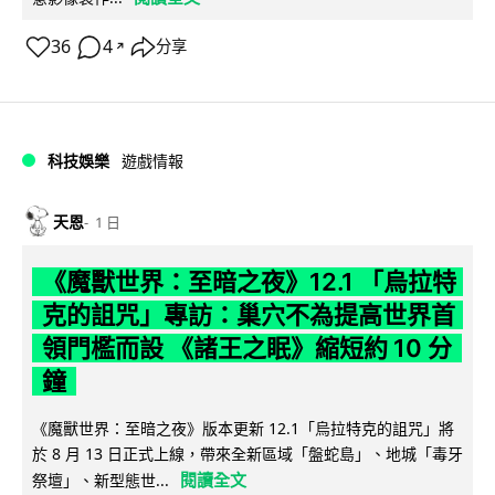
36
4
分享
↗
科技娛樂
遊戲情報
天恩
1 日
《魔獸世界：至暗之夜》12.1 「烏拉特
克的詛咒」專訪：巢穴不為提高世界首
領門檻而設 《諸王之眠》縮短約 10 分
鐘
《魔獸世界：至暗之夜》版本更新 12.1「烏拉特克的詛咒」將
於 8 月 13 日正式上線，帶來全新區域「盤蛇島」、地城「毒牙
閱讀全文
祭壇」、新型態世...