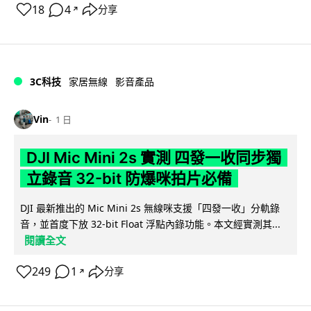
18
4
分享
↗
3C科技
家居無線
影音產品
Vin
1 日
DJI Mic Mini 2s 實測 四發一收同步獨
立錄音 32-bit 防爆咪拍片必備
DJI 最新推出的 Mic Mini 2s 無線咪支援「四發一收」分軌錄
音，並首度下放 32-bit Float 浮點內錄功能。本文經實測其...
閱讀全文
249
1
分享
↗