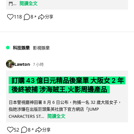
閱讀全文
門...
118
8
分享
↗
科技娛樂
影視娛樂
Lawton
7 小時
訂購 43 億日元精品後棄單 大阪女 2 年
後終被捕 涉海賊王,火影周邊產品
日本警視廳神田署 8 月 6 日公布，拘捕一名 32 歲大阪女子，
指她涉嫌在出版巨頭集英社旗下官方網店「JUMP
閱讀全文
CHARACTERS ST...
52
8
分享
↗