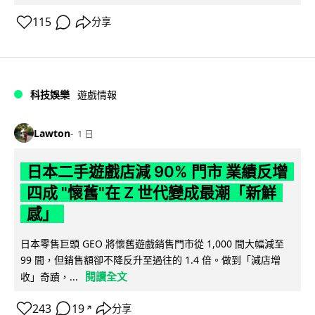
115
分享
科技娛樂
遊戲情報
Lawton
1 日
日本二手遊戲店減 90% 門市 業績反增
四成 "懷舊"在 Z 世代變成最潮「新鮮
感」
日本零售巨頭 GEO 將懷舊遊戲銷售門市從 1,000 間大幅減至
99 間，但銷售額卻不降反升至過往的 1.4 倍。做到「減店增
閱讀全文
收」奇蹟，...
243
19
分享
↗