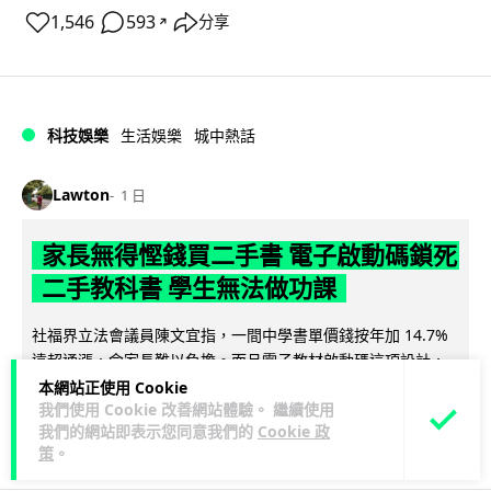
1,546
593
分享
↗
科技娛樂
生活娛樂
城中熱話
Lawton
1 日
家長無得慳錢買二手書 電子啟動碼鎖死
二手教科書 學生無法做功課
社福界立法會議員陳文宜指，一間中學書單價錢按年加 14.7%
遠超通漲，令家長難以負擔。而且電子教材啟動碼這項設計，
閱讀全文
令學生無法完成功課，二手...
本網站正使用 Cookie
我們使用 Cookie 改善網站體驗。 繼續使用
我們的網站即表示您同意我們的
Cookie 政
935
371
分享
↗
策
。