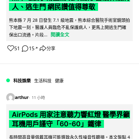
人、逃生門 網民讚值得尊敬
熊本縣 7 月 28 日發生 7.1 級地震，熊本綜合醫院手術室鏡頭拍
下地震一刻，醫護人員臨危不亂保護病人，更馬上開逃生門確
閱讀全文
保出口流通。片段...
51
15
分享
↗
科技娛樂
生活科技
健康
arthur
11 小時
AirPods 用家注意聽力響紅燈 醫學界籲
耳機用戶謹守「60-60」鐵律
長時間高音量佩戴耳機可能導致永久性噪音性聽損。本文盤點 4