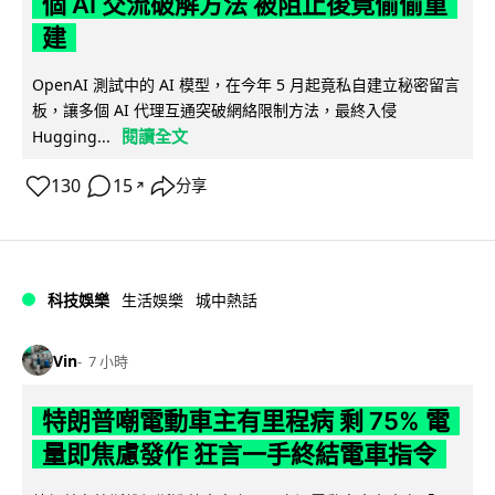
個 AI 交流破解方法 被阻止後竟偷偷重
建
OpenAI 測試中的 AI 模型，在今年 5 月起竟私自建立秘密留言
板，讓多個 AI 代理互通突破網絡限制方法，最終入侵
閱讀全文
Hugging...
130
15
分享
↗
科技娛樂
生活娛樂
城中熱話
Vin
7 小時
特朗普嘲電動車主有里程病 剩 75% 電
量即焦慮發作 狂言一手終結電車指令