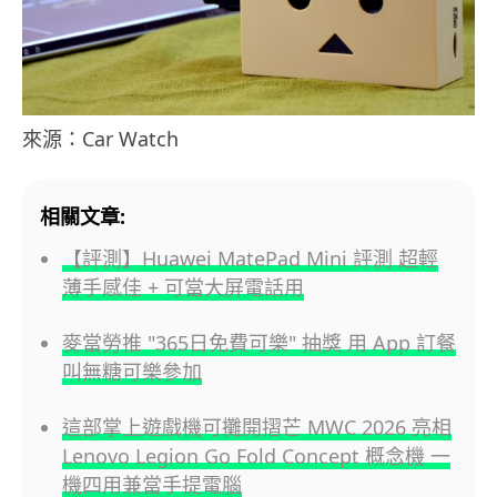
來源：Car Watch
相關文章:
【評測】Huawei MatePad Mini 評測 超輕
薄手感佳 + 可當大屏電話用
麥當勞推 "365日免費可樂" 抽獎 用 App 訂餐
叫無糖可樂參加
這部掌上遊戲機可攤開摺芒 MWC 2026 亮相
Lenovo Legion Go Fold Concept 概念機 一
機四用兼當手提電腦