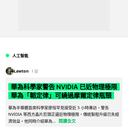
人工智能
Lawton
1 日
華為科學家警告 NVIDIA 已近物理極限
華為「韜定律」可繞過摩爾定律瓶頸
華為半導體首席科學家廖恒罕見接受近 5 小時專訪，警告
NVIDIA 等西方晶片巨頭正逼近物理極限，傳統製程升級已失經
閱讀全文
濟效益。他同時介紹華為...