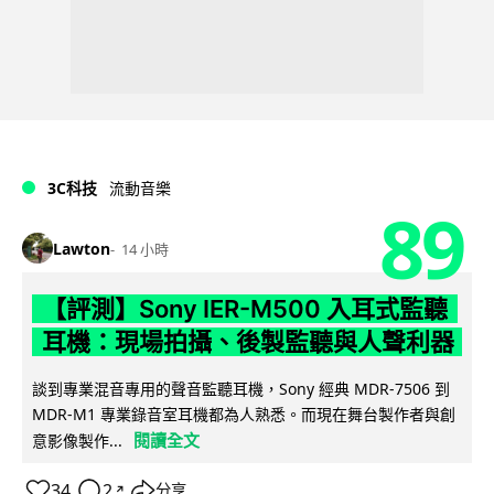
3C科技
流動音樂
89
Lawton
14 小時
【評測】Sony IER-M500 入耳式監聽
耳機：現場拍攝、後製監聽與人聲利器
談到專業混音專用的聲音監聽耳機，Sony 經典 MDR-7506 到
MDR-M1 專業錄音室耳機都為人熟悉。而現在舞台製作者與創
閱讀全文
意影像製作...
34
2
分享
↗