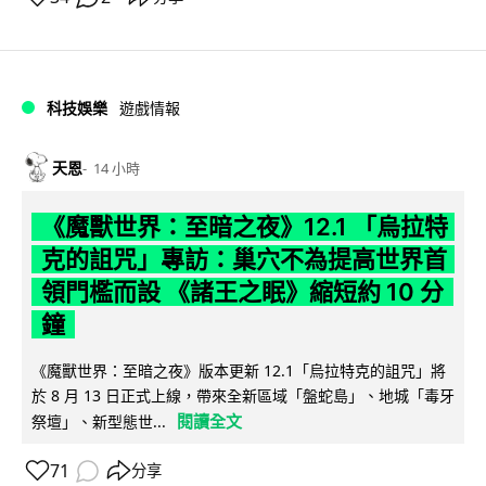
科技娛樂
遊戲情報
天恩
14 小時
《魔獸世界：至暗之夜》12.1 「烏拉特
克的詛咒」專訪：巢穴不為提高世界首
領門檻而設 《諸王之眠》縮短約 10 分
鐘
《魔獸世界：至暗之夜》版本更新 12.1「烏拉特克的詛咒」將
於 8 月 13 日正式上線，帶來全新區域「盤蛇島」、地城「毒牙
閱讀全文
祭壇」、新型態世...
71
分享