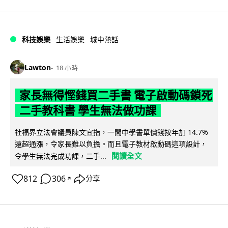
科技娛樂
生活娛樂
城中熱話
Lawton
18 小時
家長無得慳錢買二手書 電子啟動碼鎖死
二手教科書 學生無法做功課
社福界立法會議員陳文宜指，一間中學書單價錢按年加 14.7%
遠超通漲，令家長難以負擔。而且電子教材啟動碼這項設計，
閱讀全文
令學生無法完成功課，二手...
812
306
分享
↗