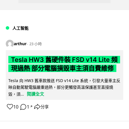
人工智能
arthur
23 小時
Tesla HW3 舊硬件裝 FSD v14 Lite 頻
現過熱 部分電腦損毀車主須自費維修
Tesla 向 HW3 舊車款推送 FSD v14 Lite 系統，引發大量車主反
映自動駕駛電腦嚴重過熱，部分更觸發高溫保護甚至直接燒
閱讀全文
毀，須...
10
1
分享
↗