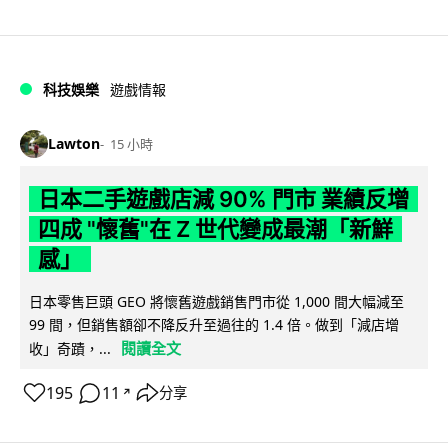
科技娛樂
遊戲情報
Lawton
15 小時
日本二手遊戲店減 90% 門市 業績反增
四成 "懷舊"在 Z 世代變成最潮「新鮮
感」
日本零售巨頭 GEO 將懷舊遊戲銷售門市從 1,000 間大幅減至
99 間，但銷售額卻不降反升至過往的 1.4 倍。做到「減店增
閱讀全文
收」奇蹟，...
195
11
分享
↗