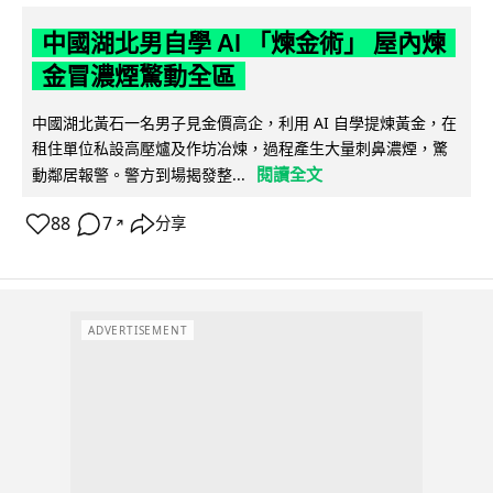
中國湖北男自學 AI 「煉金術」 屋內煉
金冒濃煙驚動全區
中國湖北黃石一名男子見金價高企，利用 AI 自學提煉黃金，在
租住單位私設高壓爐及作坊冶煉，過程產生大量刺鼻濃煙，驚
閱讀全文
動鄰居報警。警方到場揭發整...
88
7
分享
↗
ADVERTISEMENT