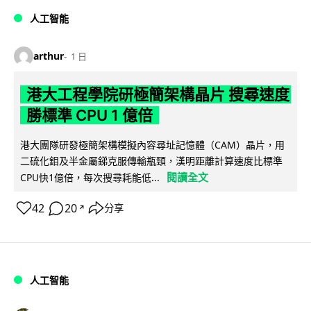
人工智能
arthur
1 日
港大工程學院研極簡架構晶片 搜尋速度
勝標準 CPU 1 億倍
港大團隊研發極簡架構模擬內容尋址記憶體（CAM）晶片，用
二硫化鉬及半金屬銻克服傳輸瓶頸，漢明距離計算速度比標準
閱讀全文
CPU快1億倍，每次搜尋耗能低...
42
20
分享
↗
人工智能