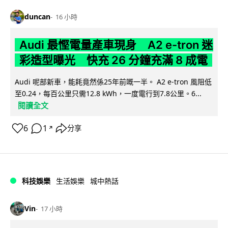
duncan
16 小時
Audi 最慳電量產車現身 A2 e-tron 迷
彩造型曝光 快充 26 分鐘充滿 8 成電
Audi 呢部新車，能耗竟然係25年前嘅一半。 A2 e-tron 風阻低
至0.24，每百公里只需12.8 kWh，一度電行到7.8公里。6...
閱讀全文
6
1
分享
↗
科技娛樂
生活娛樂
城中熱話
Vin
17 小時