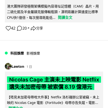
港大團隊研發極簡架構模擬內容尋址記憶體（CAM）晶片，用
二硫化鉬及半金屬銻克服傳輸瓶頸，漢明距離計算速度比標準
閱讀全文
CPU快1億倍，每次搜尋耗能低...
42
20
分享
↗
科技娛樂
影視娛樂
Lawton
1 日
Nicolas Cage 主演未上映電影 Netflix
遺失未加密母帶 被索償 8.19 億港元
【唔見未加密母帶咁大件事】Netflix 洛杉磯辦公室被竊，未上
映的 Nicolas Cage 電影《Fortitude》母帶亦告失蹤。電影...