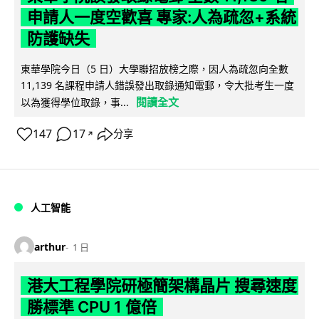
申請人一度空歡喜 專家:人為疏忽+系統
防護缺失
東華學院今日（5 日）大學聯招放榜之際，因人為疏忽向全數
11,139 名課程申請人錯誤發出取錄通知電郵，令大批考生一度
閱讀全文
以為獲得學位取錄，事...
147
17
分享
↗
人工智能
arthur
1 日
港大工程學院研極簡架構晶片 搜尋速度
勝標準 CPU 1 億倍