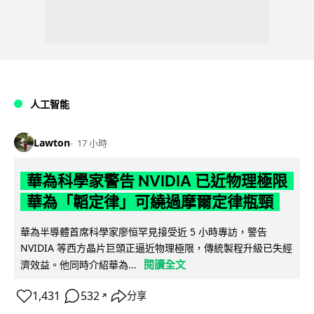
人工智能
Lawton
17 小時
華為科學家警告 NVIDIA 已近物理極限
華為「韜定律」可繞過摩爾定律瓶頸
華為半導體首席科學家廖恒罕見接受近 5 小時專訪，警告
NVIDIA 等西方晶片巨頭正逼近物理極限，傳統製程升級已失經
閱讀全文
濟效益。他同時介紹華為...
1,431
532
分享
↗