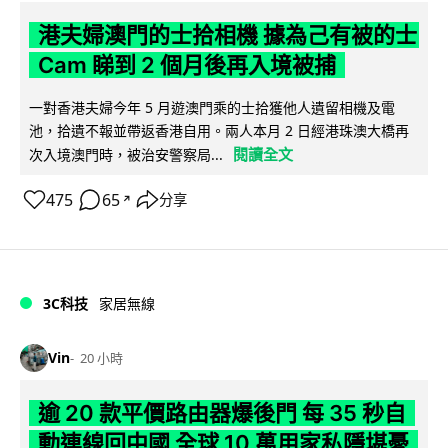
港夫婦澳門的士拾相機 據為己有被的士
Cam 睇到 2 個月後再入境被捕
一對香港夫婦今年 5 月遊澳門乘的士拾獲他人遺留相機及電
池，拾遺不報並帶返香港自用。兩人本月 2 日經港珠澳大橋再
閱讀全文
次入境澳門時，被治安警察局...
475
65
分享
↗
3C科技
家居無線
Vin
20 小時
逾 20 款平價路由器爆後門 每 35 秒自
動連線回中國 全球 10 萬用家私隱堪憂