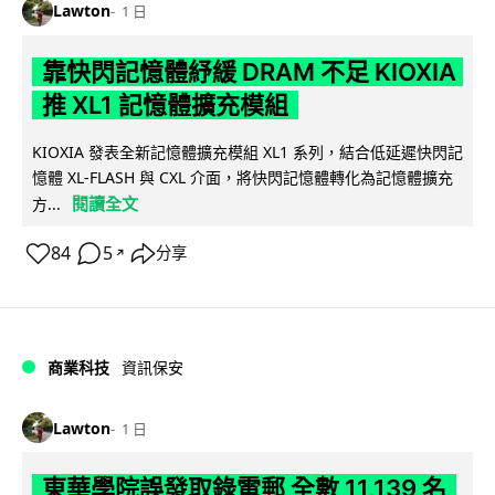
Lawton
1 日
靠快閃記憶體紓緩 DRAM 不足 KIOXIA
推 XL1 記憶體擴充模組
KIOXIA 發表全新記憶體擴充模組 XL1 系列，結合低延遲快閃記
憶體 XL-FLASH 與 CXL 介面，將快閃記憶體轉化為記憶體擴充
閱讀全文
方...
84
5
分享
↗
商業科技
資訊保安
Lawton
1 日
東華學院誤發取錄電郵 全數 11,139 名