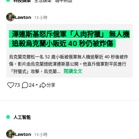
科技娛樂
生活娛樂
城中熱話
Lawton
13 小時
澤連斯基怒斥俄軍「人肉狩獵」 無人機
追殺烏克蘭小販近 40 秒仍被炸傷
烏克蘭克爾松一名 52 歲小販被俄軍無人機追擊近 40 秒後被炸
傷，影片由烏克蘭總統澤連斯基公開。他直斥俄軍對平民進行
閱讀全文
「狩獵式」攻擊，烏克蘭...
73
24
分享
↗
人工智能
Lawton
13 小時