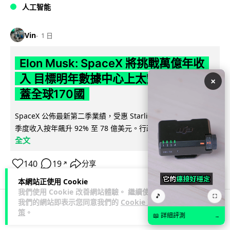
人工智能
Vin
1 日
Elon Musk: SpaceX 將挑戰萬億年收
入 目標明年數據中心上太空 Starlink 覆
×
蓋全球170國
SpaceX 公佈最新第二季業績，受惠 Starlink 與 AI 業務帶動，
閱讀
季度收入按年飆升 92% 至 78 億美元。行政總裁 Elon...
全文
140
19
分享
↗
本網站正使用 Cookie
我們使用 Cookie 改善網站體驗。 繼續使用
🎵
⛶
我們的網站即表示您同意我們的
Cookie 政
策
。
商業科技
資訊保安
📖 詳細評測
→