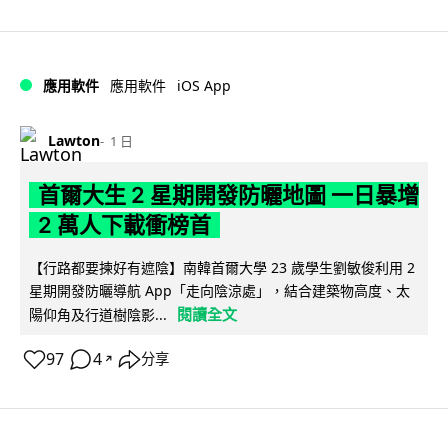
iOS App
應用軟件
應用軟件
Lawton
1 日
首爾大生 2 星期開發防曬地圖 一日暴增
2 萬人下載衝榜首
【行路都要揀好有遮陰】南韓首爾大學 23 歲學生劉敏俊利用 2
星期開發防曬導航 App「走向陰涼處」，結合建築物高度、太
閱讀全文
陽仰角及行道樹陰影...
97
4
分享
↗