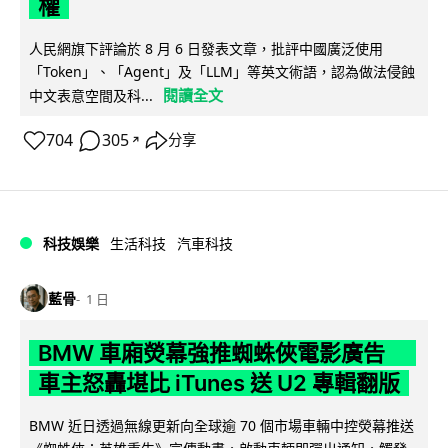
權
人民網旗下評論於 8 月 6 日發表文章，批評中國廣泛使用
「Token」、「Agent」及「LLM」等英文術語，認為做法侵蝕
閱讀全文
中文表意空間及科...
704
305
分享
↗
科技娛樂
生活科技
汽車科技
藍骨
1 日
BMW 車廂熒幕強推蜘蛛俠電影廣告
車主怒轟堪比 iTunes 送 U2 專輯翻版
BMW 近日透過無線更新向全球逾 70 個市場車輛中控熒幕推送