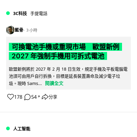
3C科技
手提電話
藍骨
3 小時
可換電池手機或重現市場 歐盟新例
2027 年強制手機用可拆式電池
歐盟新例將於 2027 年 2 月 18 日生效，規定手機及平板電腦電
池須可由用戶自行拆換，目標是延長裝置壽命及減少電子垃
閱讀全文
圾。現時 Sams...
178
54
分享
↗
人工智能