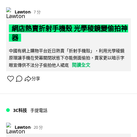
Lawton
7 分
網店熱賣折射手機殼 光學稜鏡變偷拍神
器
中國有網上購物平台近日熱賣「折射手機殼」，利用光學稜鏡
原理讓手機在熒幕關閉狀態下亦能側面偷拍，賣家更以暗示字
閱讀全文
眼宣傳供不法分子偷拍他人裙底
分享
3C科技
手提電話
Lawton
20 分