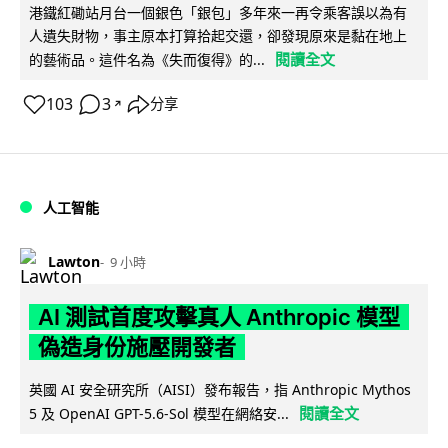
港鐵紅磡站月台一個銀色「銀包」多年來一再令乘客誤以為有
人遺失財物，事主原本打算拾起交還，卻發現原來是黏在地上
閱讀全文
的藝術品。這件名為《失而復得》的...
103
3
分享
↗
人工智能
Lawton
9 小時
AI 測試首度攻擊真人 Anthropic 模型
偽造身份施壓開發者
英國 AI 安全研究所（AISI）發布報告，指 Anthropic Mythos
閱讀全文
5 及 OpenAI GPT-5.6-Sol 模型在網絡安...