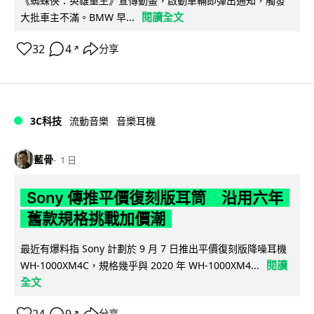
《蜘蛛俠：英雄重生》宣傳動畫，啟動車輛即彈出通知，觸發
閱讀全文
大批車主不滿。BMW 早...
32
4
分享
↗
3C科技
流動音樂
音樂耳機
藍骨
1 日
Sony 傳推平價復刻版耳筒 沿用六年
舊款規格挑戰加價潮
最近有爆料指 Sony 計劃於 9 月 7 日推出平價復刻版降噪耳機
閱讀
WH-1000XM4C，規格幾乎與 2020 年 WH-1000XM4...
全文
24
9
分享
↗