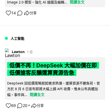
閱讀全文
Image 2.0 模型，強化 AI 繪圖及編輯...
14
分享
人工智能
Lawton
1 日
低價不再！DeepSeek 大幅加價在即
低價搶客反釀運算資源告急
DeepSeek 因低價策略掀起需求熱潮，運算資源不勝負荷，官
方於 8 月 6 日宣布即將大幅上調 API 收費，惟未公布具體加
閱讀全文
幅。事件與...
69
20
分享
↗