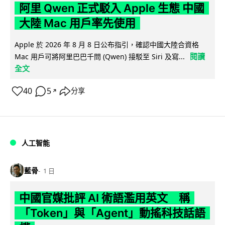
阿里 Qwen 正式駁入 Apple 生態 中國
大陸 Mac 用戶率先使用
Apple 於 2026 年 8 月 8 日公布指引，確認中國大陸合資格
閱讀
Mac 用戶可將阿里巴巴千問 (Qwen) 接駁至 Siri 及寫...
全文
40
5
分享
↗
人工智能
藍骨
1 日
中國官媒批評 AI 術語濫用英文 稱
「Token」與「Agent」動搖科技話語