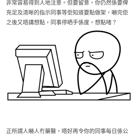
非常容易得到人地注意。但要留意，你仍然係要俾
充足及清晰的指示同事等佢知道要點做架，嚇完佢
之後又唔講想點，同事停晒手係度，想點啫？
正所謂人嚇人冇藥醫，唔好再令你的同事每日係公