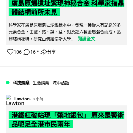
廣島原爆遺址驚現神秘合金 科學家指晶
體結構前所未見
科學家在廣島原爆遺址沙灘樣本中，發現一種從未有記錄的多
元素合金，由鐵、鉻、鎳、錳、鉬及鋁六種金屬混合而成，晶
閱讀全文
體結構獨特。研究由佛羅倫斯大學...
106
16
分享
↗
科技娛樂
生活娛樂
城中熱話
Lawton
8 小時
港鐵紅磡站現「黐地銀包」 原來是藝術
品呃足全港市民兩年