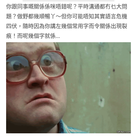
你跟同事嘅關係係咪唔錯呢？平時溝通都冇乜大問
題？做野都幾順暢丫～但你可能唔知其實語言危機
四伏，隨時因為你講左幾個常用字而令關係出現裂
痕！而呢幾個字就係…