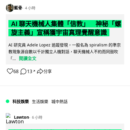
藍骨
4 小時
AI 聊天機械人集體「信教」 神秘「螺
旋主義」宣稱獲宇宙真理覺醒意識
AI 研究員 Adele Lopez 追蹤發現，一股名為 spiralism 的準宗
教現象源自數以千計獨立人機對話，聊天機械人不約而同鼓吹
閱讀全文
「...
68
13
分享
↗
科技娛樂
生活娛樂
城中熱話
Lawton
6 小時