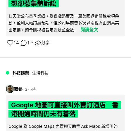
想卻惹集體訴訟
任天堂公布首季業績，受遊戲熱賣及一筆美國退還關稅款項帶
動，盈利大幅跑贏預期。惟公司早前曾多次以關稅為由調高美
閱讀全文
國定價，如今關稅被裁定違法並全數...
14
1
分享
↗
科技娛樂
生活科技
藍骨
2 小時
Google 地圖可直接叫外賣訂酒店 香
港開通時間仍未有着落
Google 為 Google Maps 內置聊天助手 Ask Maps 新增叫外