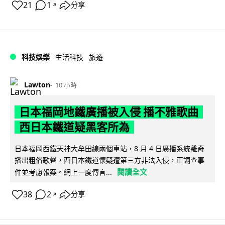
21
1
分享
↗
科技娛樂
生活科技
旅遊
Lawton
10 小時
日本福岡地鐵廣播被入侵 播不雅歌曲
西日本鐵道疑黑客所為
日本福岡西鐵天神大牟田線兩個車站，8 月 4 日廣播系統離奇
播出粗俗歌聲，西日本鐵道懷疑遭第三方非法入侵，正調查事
閱讀全文
件並考慮報案。網上一度傳言...
38
2
分享
↗