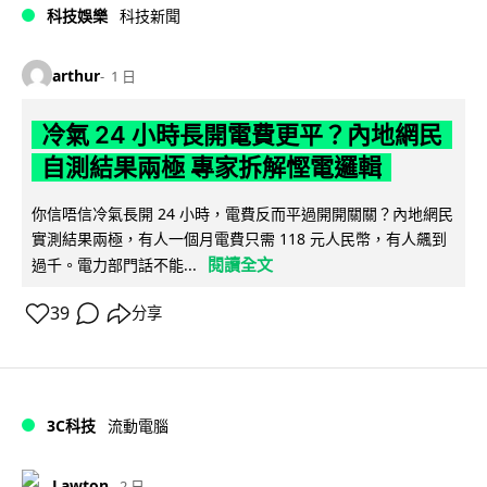
科技娛樂
科技新聞
arthur
1 日
冷氣 24 小時長開電費更平？內地網民
自測結果兩極 專家拆解慳電邏輯
你信唔信冷氣長開 24 小時，電費反而平過開開關關？內地網民
實測結果兩極，有人一個月電費只需 118 元人民幣，有人飆到
閱讀全文
過千。電力部門話不能...
39
分享
3C科技
流動電腦
Lawton
2 日