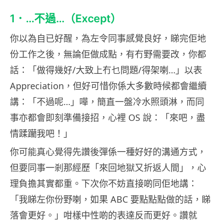
1．…不過…（Except）
你以為自已好醒，為左令同事感覺良好，睇完佢地
份工作之後，無論佢做成點，有冇野需要改，你都
話：「做得幾好/大致上冇乜問題/得架喇…」以表
Appreciation，但好可惜你係大多數時候都會繼續
講：「不過呢…」嘩，簡直一盤冷水照頭淋，而同
事亦都會即刻準備接招，心裡 OS 說：「來吧，盡
情蹂躪我吧！」
你可能真心覺得先讚後彈係一種好好的溝通方式，
但要同事一剎那經歷「來回地獄又折返人間」，心
理負擔其實都重。下次你不妨直接啲同佢地講：
「我睇左你份野喇，如果 ABC 要點點點做的話，睇
落會更好。」咁樣中性啲的表達反而更好。讚就